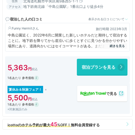
北海道札幌市中央区南9条西5-1-1
住所
地下鉄南北線「中島公園駅」1番出口より徒歩4分
アクセス
宿泊した人の口コミ
表示される口コミについて
Funny Hermit
旅行時期 2023年3月
中島公園近く、2022年6月に開業した新しいホテルだと期待して宿泊する
ことに。地下鉄を降りてから道沿いに歩くとすぐに見つかる分かりやすい
場所にあり、道路向かいにはセイコーマートがある。まだまだ館内は新し
く本当に綺麗で、部屋のテレビで大浴場の混雑具合やコインランドリーの
空き状況が確認できるのでとても便利。また、宿泊階以外には移動できな
いカードキー式エレベーターなので、セキュリティもしっかりしていた。
5,363
宿泊プランを見る
部屋は広く、大変清潔で、バス・トイレも別で快適。朝食はメニュー豊富
で洋食・和食ともにおいしい。エレベーターは4基あり、ストレスなく乗
1名あたり 参考価格
れた。また、大浴場が24時間利用できたのも良かった。
夏休み＆秋旅フェア！
5,500
1名あたり 参考価格
※対象施設のみ