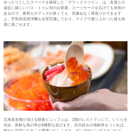
ゆったりとしたスペースを確保した「デラックスツイン」は、友達との
遠征に嬉しいバス・トイレ別のお部屋。スーツケースを広げても余裕が
あるので、着替えやグッズが多くても、気兼ねなく荷造りができます
よ。空気加湿清浄機も全室完備しており、ライブで盛り上がった後も快
適に過ごせます。
北海道名物が頂ける朝食ビュッフェは、2階のレストランにて。いくらを
含め、新鮮な海の幸が8種類も並びます。自分好みの海鮮丼をつくれば、
朝から笑顔になること間違いなし！また、ザンギやジンギスカンなど、