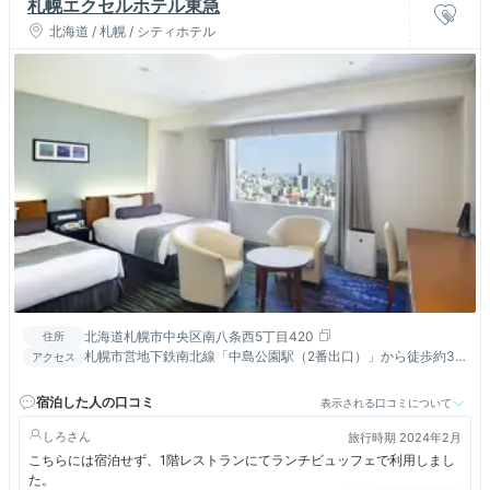
札幌エクセルホテル東急
北海道 / 札幌 / シティホテル
北海道札幌市中央区南八条西5丁目420
住所
札幌市営地下鉄南北線「中島公園駅（2番出口）」から徒歩約3
アクセス
分、「すすきの駅」から徒歩約8分 JR「札幌駅」から車で約10
分 道央道「北広島IC」から車で約25分
宿泊した人の口コミ
表示される口コミについて
しろ
旅行時期 2024年2月
こちらには宿泊せず、1階レストランにてランチビュッフェで利用しまし
た。