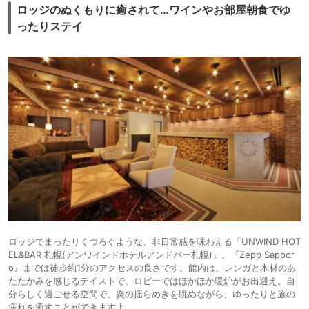
ロッジのぬくもりに癒されて…ワインやお部屋朝食でゆ
ったりステイ
ロッジでまったりくつろぐような、非日常感を味わえる「UNWIND HOT
EL&BAR 札幌(アンワインドホテルアンドバー札幌)」。『Zepp Sappor
o』までは徒歩約1分のアクセスの良さです。館内は、レンガと木材のあ
たたかみを感じるテイストで、ロビーではほかほか暖炉がお出迎え。自
分らしく過ごせる空間で、炎の揺らめきを眺めながら、ゆったりと旅の
疲れを癒すことができますよ。