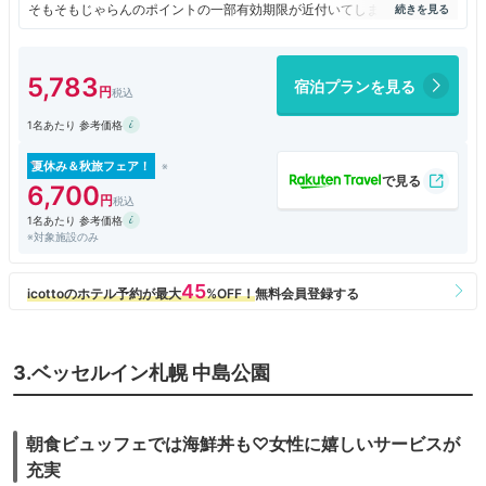
そもそもじゃらんのポイントの一部有効期限が近付いてしまって慌てて時
期的に当時一番近くの旅先で何か使えるものを探してここになりました。
宿泊はANAホリデイインでしたので、雪道でも徒歩10分もせず、きれい
なホテルだったので機会があれば利用したいと思います。
5,783
宿泊プランを見る
1名あたり 参考価格
夏休み＆秋旅フェア！
6,700
1名あたり 参考価格
※対象施設のみ
3.ベッセルイン札幌 中島公園
朝食ビュッフェでは海鮮丼も♡女性に嬉しいサービスが
充実