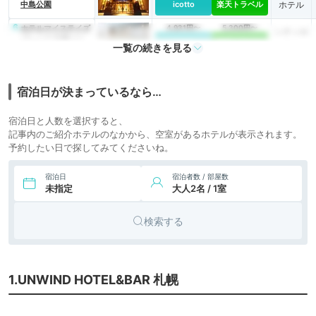
中島公園
icotto
楽天トラベル
ホテル
6.
ホテルマイステイズ
4,931円〜
5,300円〜
シティホ
プレミア 札幌パー
icotto
楽天トラベル
テル
一覧の続きを見る
ク
宿泊日が決まっているなら…
宿泊日と人数を選択すると、
記事内のご紹介ホテルのなかから、空室があるホテルが表示されます。
予約したい日で探してみてくださいね。
宿泊日
宿泊者数 / 部屋数
未指定
大人2名 / 1室
検索する
1.UNWIND HOTEL&BAR 札幌