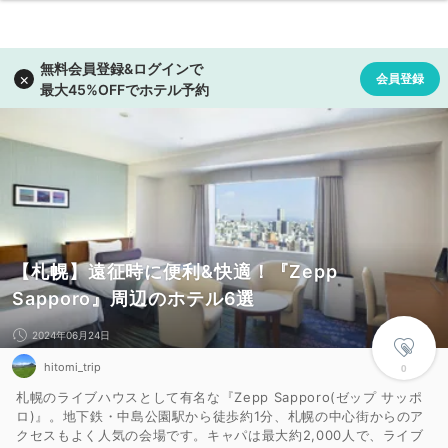
【札幌】遠征時に便利&快適！『Zepp
Sapporo』周辺のホテル6選
2024年06月24日
hitomi_trip
0
札幌のライブハウスとして有名な『Zepp Sapporo(ゼップ サッポ
ロ)』。地下鉄・中島公園駅から徒歩約1分、札幌の中心街からのア
クセスもよく人気の会場です。キャパは最大約2,000人で、ライブ