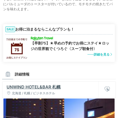
にバルミューダのトースターが付いているので、モチモチの焼きたてパ
ンを味わえます。
お得に泊まるならこんなプランも！
SALE
【早割75】★早めの予約でお得にステイ★ロッ
ジの世界観でくつろぐ〈スープ朝食付〉
詳細を見る
詳細情報
UNWIND HOTEL&BAR 札幌
北海道 / 札幌 / ビジネスホテル