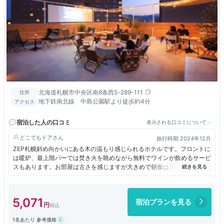
北海道札幌市中央区南8条西5-289-111
住所
地下鉄南北線 中島公園駅より徒歩約4分
アクセス
宿泊した人の口コミ
表示される口コミについて
どこでもドア
旅行時期 2024年12月
ZEP札幌斜め向かいにある木の温もり感じられるホテルです。フロントに
は暖炉、最上階バーでは焚き火を眺めながら無料でワインが飲めるサービ
スもあります。お部屋は古さを感じますが大きめで朝食はスープとパンが
部屋前に届けられます。
5,071
宿泊プランを見る
1名あたり 参考価格