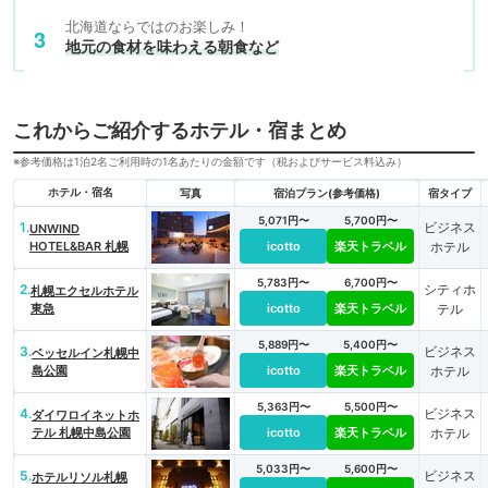
北海道ならではのお楽しみ！
地元の食材を味わえる朝食など
これからご紹介するホテル・宿まとめ
※参考価格は1泊2名ご利用時の1名あたりの金額です（税およびサービス料込み）
ホテル・宿名
写真
宿泊プラン(参考価格)
宿タイプ
5,071円〜
5,700円〜
1.
ビジネス
UNWIND
HOTEL&BAR 札幌
icotto
楽天トラベル
ホテル
5,783円〜
6,700円〜
2.
シティホ
札幌エクセルホテル
東急
icotto
楽天トラベル
テル
5,889円〜
5,400円〜
3.
ビジネス
ベッセルイン札幌中
島公園
icotto
楽天トラベル
ホテル
5,363円〜
5,500円〜
4.
ビジネス
ダイワロイネットホ
テル 札幌中島公園
icotto
楽天トラベル
ホテル
5,033円〜
5,600円〜
5.
ビジネス
ホテルリソル札幌