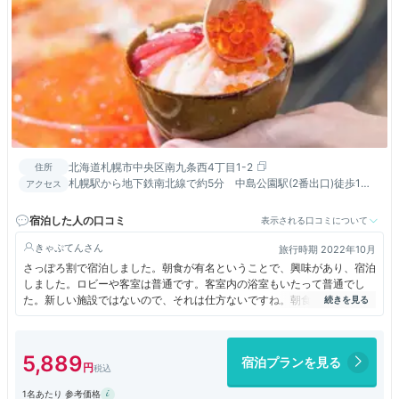
北海道札幌市中央区南九条西4丁目1-2
住所
札幌駅から地下鉄南北線で約5分 中島公園駅(2番出口)徒歩1
アクセス
分 すすきの徒歩8分 コンビニ徒歩１分 Zepp札幌徒歩1分
宿泊した人の口コミ
表示される口コミについて
きゃぷてん
旅行時期 2022年10月
さっぽろ割で宿泊しました。朝食が有名ということで、興味があり、宿泊
しました。ロビーや客室は普通です。客室内の浴室もいたって普通でし
た。新しい施設ではないので、それは仕方ないですね。朝食はさすが人気
があるので、皆さん朝食付きだからか、時間によっては待ちます。早めに
行ったほうが良いと思います。いくら丼を朝から頂いて、幸せでした。
5,889
宿泊プランを見る
1名あたり 参考価格