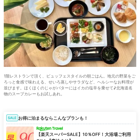
1階レストランで頂く、ビュッフェスタイルの朝ごはん。地元の野菜をご
ろっと食感で味わえる、せいろ蒸しやサラダなど、ヘルシーなお料理が
並びます。ほくほくのじゃがバターにはイカの塩辛を乗せて♪北海道名
物のスープカレーもお試しあれ。
お得に泊まるならこんなプランも！
SALE
【楽天スーパーSALE】10％OFF！大浴場ご利用