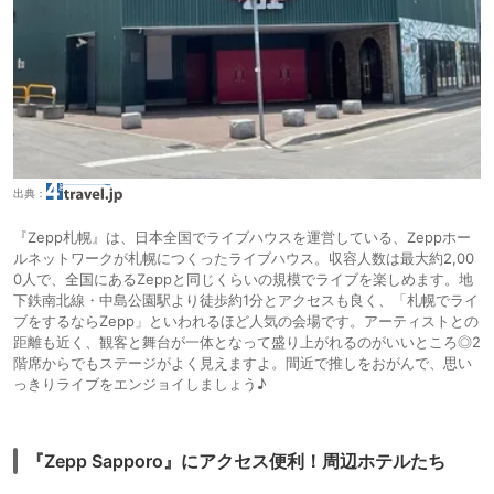
出典：
『Zepp札幌』は、日本全国でライブハウスを運営している、Zeppホー
ルネットワークが札幌につくったライブハウス。収容人数は最大約2,00
0人で、全国にあるZeppと同じくらいの規模でライブを楽しめます。地
下鉄南北線・中島公園駅より徒歩約1分とアクセスも良く、「札幌でライ
ブをするならZepp」といわれるほど人気の会場です。アーティストとの
距離も近く、観客と舞台が一体となって盛り上がれるのがいいところ◎2
階席からでもステージがよく見えますよ。間近で推しをおがんで、思い
っきりライブをエンジョイしましょう♪
『Zepp Sapporo』にアクセス便利！周辺ホテルたち