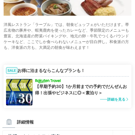
洋風レストラン「ラーブル」では、朝食ビュッフェがいただけます。帯
広名物の豚丼や、蝦夷鹿肉を使ったカレーなど、季節限定のメニューも
豊富。北海道産の野菜バイキングや、地元の卵・牛乳でつくるパウンド
ケーキなど、ここでしか食べられないメニューが目白押し。和食派の方
も、洋食派の方も、大満足の朝食が味わえます！
お得に泊まるならこんなプランも！
SALE
【早期予約30】1か月前までの予約でだんぜんお
得！出張やビジネスに◎＜素泊り＞
詳細を見る
詳細情報