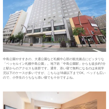
ちなみにチェックイン時に思い出したようにIHGのメンバーシップを利
用。
思い起こせばANAホテルは博多、那覇、広島、大阪と西日本ばかり利用
してきましたが、最近訪れる機会が多い札幌もアクセス良好で良かったで
す。
メンバーシップでレイトチェックアウトも14時。一旦仕事を済ませてか
ら昼時に戻ってパッキングできたので助かりました。
価格さえ折り合えば、ぜひ再訪したいところです。
中島公園やすすきの、大通公園など札幌中心部の観光拠点にピッタリな
「ベッセルイン札幌中島公園」。地下鉄「中島公園駅」からも徒歩約1分
と駅からのアクセスも抜群です。通常、添い寝で無料になるのは未就学
児以下のケースが多いですが、こちらは18歳以下までOK。ベッドも広い
ので、小学生のうちなら添い寝でも十分ですよね。