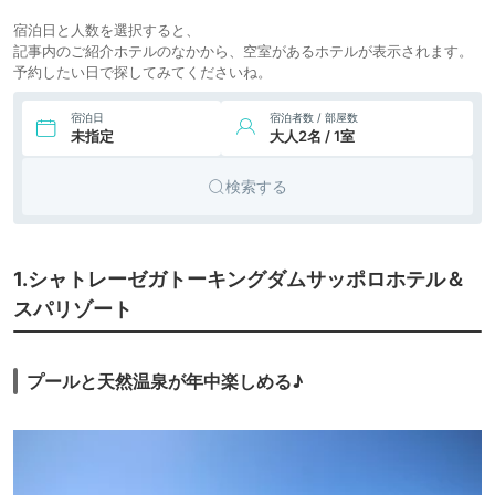
6,701円〜
7,100円〜
8.
ビジネス
ベッセルホテルカン
宿泊日と人数を選択すると、
パーナすすきの
icotto
楽天トラベル
ホテル
記事内のご紹介ホテルのなかから、空室があるホテルが表示されます。
予約したい日で探してみてくださいね。
5,645円〜
6,000円〜
9.
ビジネス
FORZA ホテルフォ
ルツァ札幌駅前
icotto
楽天トラベル
ホテル
宿泊日
宿泊者数 / 部屋数
未指定
大人2名 / 1室
4,052円〜
4,300円〜
10.
シティホ
プレミアホテル 中
島公園 札幌
icotto
楽天トラベル
テル
検索する
8,400円〜
9,500円〜
11.
ビジネス
三井ガーデンホテ
ル札幌ウエスト
icotto
楽天トラベル
ホテル
8,546円〜
9,000円〜
12.
ビジネス
ラ・ジェント・ス
1.シャトレーゼガトーキングダムサッポロホテル＆
テイ札幌大通
icotto
楽天トラベル
ホテル
スパリゾート
5,806円〜
6,200円〜
13.
シティホ
札幌グランドホテ
ル
icotto
楽天トラベル
テル
プールと天然温泉が年中楽しめる♪
14.
北海道定山渓温泉
13,706円〜
12,400円〜
リゾート
定山渓ビューホテ
icotto
楽天トラベル
ホテル
ル
19,941円〜
21,100円〜
15.
定山渓鶴雅リゾー
旅館
トスパ 森の謌
icotto
楽天トラベル