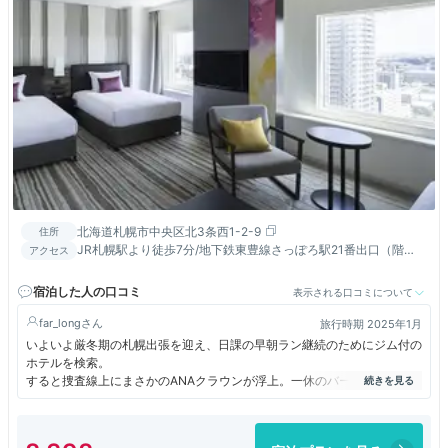
北海道札幌市中央区北3条西1-2-9
住所
JR札幌駅より徒歩7分/地下鉄東豊線さっぽろ駅21番出口（階
アクセス
段）より徒歩1分・23番出口（エレベーター）より徒歩2分
宿泊した人の口コミ
表示される口コミについて
far_long
旅行時期 2025年1月
いよいよ厳冬期の札幌出張を迎え、日課の早朝ラン継続のためにジム付の
ホテルを検索。
すると捜査線上にまさかのANAクラウンが浮上。一休のバーゲンで＠
￥8K台と破格だったので２泊で投宿しました。
ちなみにキャンセル不可、予約時点で宿泊料がかかる条件でした。