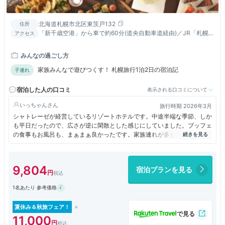
北海道札幌市北区東茨戸132
住所
「新千歳空港」から車で約60分(道央自動車道経由)／JR「札幌
アクセス
駅」から車で約30分。または無料シャトルバスで約45分
みんなの過ごし方
家族みんなで遊びつくす！ 札幌旅行1泊2日の宿泊記
子連れ
宿泊した人の口コミ
表示される口コミについて
いっちゃん
旅行時期 2026年3月
シャトレーゼが経営しているリゾートホテルです。中途半端な季節、しか
も平日だったので、広さが逆に閑散とした感じにしていました。ブッフェ
の食事もお風呂も、まぁまぁ良かったです。家族連れが多かったですが、
訪れた人を満たしてくれる雰囲気がこのホテルにはあったようなきがしま
した。札幌の郊外に位置しますが、札幌駅から無料のシャトルバスが運行
されています。
9,804
宿泊プランを見る
1名あたり 参考価格
夏休み＆秋旅フェア！
11,000