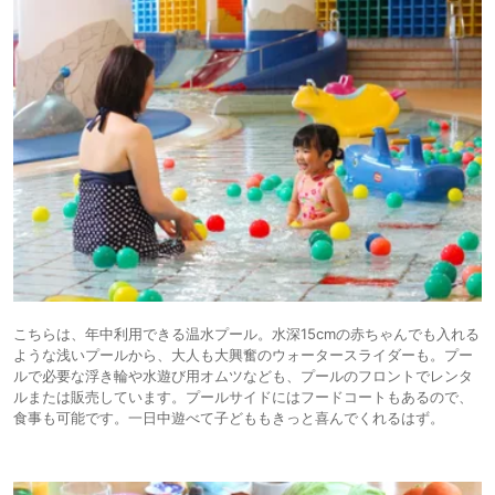
こちらは、年中利用できる温水プール。水深15cmの赤ちゃんでも入れる
ような浅いプールから、大人も大興奮のウォータースライダーも。プー
ルで必要な浮き輪や水遊び用オムツなども、プールのフロントでレンタ
ルまたは販売しています。プールサイドにはフードコートもあるので、
食事も可能です。一日中遊べて子どももきっと喜んでくれるはず。