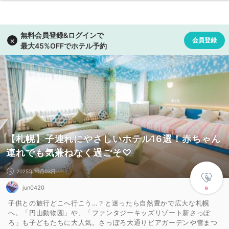
【札幌】子連れにやさしいホテル16選！赤ちゃん
連れでも気兼ねなく過ごそ♡
2025年10月03日
jun0420
9
子供との旅行どこへ行こう…？と迷ったら自然豊かで広大な札幌
へ。「円山動物園」や、「ファンタジーキッズリゾート新さっぽ
ろ」も子どもたちに大人気。さっぽろ大通りビアガーデンや雪まつ