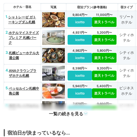
ホテル・宿名
写真
宿泊プラン(参考価格)
宿タイプ
9,804円〜
11,000円〜
1.
リゾート
シャトレーゼ ガト
ーキングダム札幌
icotto
楽天トラベル
ホテル
2.
ホテルマイステイズ
4,931円〜
5,200円〜
シティホ
プレミア 札幌パー
icotto
楽天トラベル
テル
ク
4,982円〜
5,800円〜
3.
シティホ
札幌ビューホテル大
通公園
icotto
楽天トラベル
テル
8,398円〜
9,200円〜
4.
シティホ
ANAクラウンプラ
ザホテル札幌
icotto
楽天トラベル
テル
5,940円〜
5,400円〜
5.
ビジネス
ベッセルイン札幌中
島公園
icotto
楽天トラベル
ホテル
7,879円〜
9,600円〜
6.
ビジネス
京王プレリアホテル
札幌
icotto
楽天トラベル
ホテル
一覧の続きを見る
3,800円〜
7.
ビジネス
ホテルビスタ札幌
［中島公園］
icotto
楽天トラベル
ホテル
宿泊日が決まっているなら…