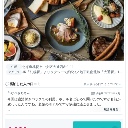
北海道札幌市中央区大通西8-1
住所
JR「札幌駅」よりタクシーで約5分／地下鉄南北線「大通駅」1
アクセス
番出口より徒歩約5分／地下鉄東西線「西11丁目駅」から徒歩約
3分
宿泊した人の口コミ
表示される口コミについて
なべきち
旅行時期 2023年2月
今回は宿泊付きパックでの利用、ホテル名は初めて聞いたのですが名前が
変わったんですね、老舗のホテルですが快適に過ごせました。
シティホテルらしくお部屋は広め、ゆっくりくつろぐことのできる椅子も
あっていいです。短い時間でしたが快適でした。