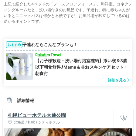
上記で紹介した4ベッドの「ノースフロアフォース」、和洋室、コネクテ
ィングルームだと、洗い場付きのお風呂です。子連れ、特に赤ちゃんが
いるとユニットバスは何かと不便ですが、お風呂場が独立しているのは
助かるポイントです。
子連れならこんなプランも！
おすすめ
【お子様歓迎・洗い場付浴室確約】添い寝＆3歳
以下朝食無料♪Mama＆Kidsスキンケアセット・
朝食付
詳細を見る
詳細情報
札幌ビューホテル大通公園
北海道 / 札幌 / シティホテル