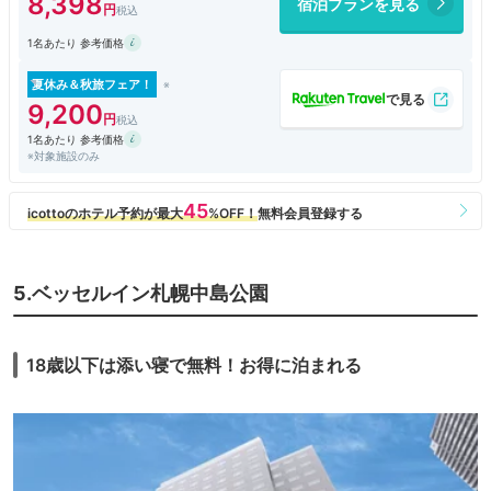
8,398
宿泊プランを見る
夜便で到着。
東豊線さっぽろ駅の最寄り出口から徒歩30秒でホテル1階で営業している
1名あたり 参考価格
セコマにたどり着きます。ホテルにセコマ併設って便利ですね。
部屋は20平米ほどのツインルーム。
夏休み＆秋旅フェア！
ホテルの施設も過不足ありません。湯量も豊富、アメニティの入浴剤、そ
9,200
れとシェービングクリームがDAVEいよいよ厳冬期の札幌出張を迎え、日
1名あたり 参考価格
課の早朝ラン継続のためにジム付のホテルを検索。
※対象施設のみ
すると捜査線上にまさかのANAクラウンが浮上。一休のバーゲンで＠
￥8K台と破格だったので２泊で投宿しました。
ちなみにキャンセル不可、予約時点で宿泊料がかかる条件でした。
夜便で到着。
東豊線さっぽろ駅の最寄り出口から徒歩30秒でホテル1階で営業している
セコマにたどり着きます。ホテルにセコマ併設って便利ですね。
5.ベッセルイン札幌中島公園
部屋は20平米ほどのツインルーム。
ホテルの施設も過不足ありません。湯量も豊富、アメニティの入浴剤、そ
れとDOVEのシェービングクリームが何気に嬉しい。
18歳以下は添い寝で無料！お得に泊まれる
収納もOK、ラゲージラックみたいなものがあればベターだったかな。
私にとってのメインのジムは1階の入り口脇にありました。
トレミ3台（1台故障中）、その他もひと通り。
降雪で外に出るのもままならないのでストレッチやちょっとした筋トレな
んかにもすごく使い勝手が良かったです。