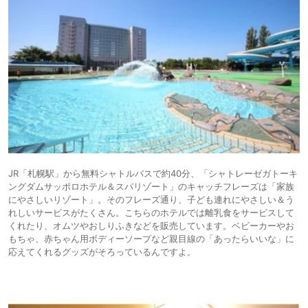
20,700円〜
23,000円〜
リゾート
16.
定山渓 花もみじ
icotto
楽天トラベル
ホテル
JR「札幌駅」から無料シャトルバスで約40分、「シャトレーゼガトーキ
ングダムサッポロホテル＆スパリゾート」のキャッチフレーズは「家族
にやさしいリゾート」。そのフレーズ通り、子ども連れにやさしい＆う
れしいサービスがたくさん。こちらのホテルでは離乳食をサービスして
くれたり、オムツやおしりふきなどを販売しています。ベビーカーやお
もちゃ、赤ちゃん用ボディーソープなど親目線の「あったらいいな」に
応えてくれるグッズがそろっているんですよ。