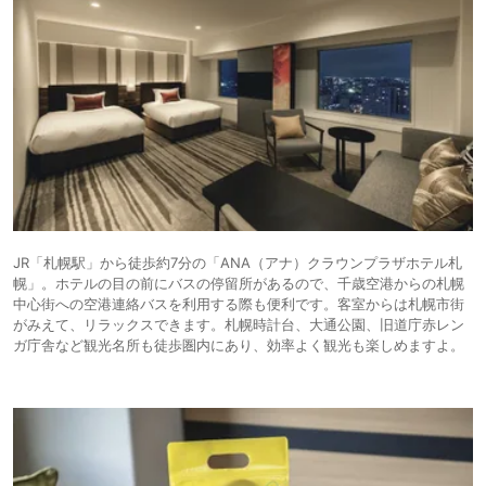
JR「札幌駅」から徒歩約7分の「ANA（アナ）クラウンプラザホテル札
幌」。ホテルの目の前にバスの停留所があるので、千歳空港からの札幌
中心街への空港連絡バスを利用する際も便利です。客室からは札幌市街
がみえて、リラックスできます。札幌時計台、大通公園、旧道庁赤レン
ガ庁舎など観光名所も徒歩圏内にあり、効率よく観光も楽しめますよ。