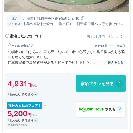
北海道札幌市中央区南9条西2-2-10
住所
中島公園駅徒歩2分（1番出口）！新千歳空港バス停徒歩1分！す
アクセス
すきの徒歩圏内！札幌駅はタクシーで約10分（1000円程度）
宿泊した人の口コミ
表示される口コミについて
Maasholm
旅行時期 2022年8月
札幌市内に泊まるのに車で行ったので、市中心部より中島公園あたりが良
いと思って検索しました。
駐車場完備で温泉施設があると知って予約しました。
よく札幌コンサートホールキタラに行くので、過去にも中島公園あたりに
泊まった事はあったが、このホテルは知らなかった。
旧アートホテルズ札幌だったらしい。
4,931
宿泊プランを見る
何より温泉とサウナがあるのは良かった。
タイミングが合わず素泊まりにしたが、レストランも良い感じだった。
1名あたり 参考価格
今度札幌に行く機会があったらまた利用したいと思った。
夏休み＆秋旅フェア！
5,200
1名あたり 参考価格
※対象施設のみ