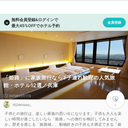
「姫路」に家族旅行なら♪子連れ歓迎の人気旅
館・ホテル12選／兵庫
2025年02月17日
1024hiroko_
0
子供との旅行は、楽しい家族の思い出になります。子供も大人も楽
しい時間が過ごしたいなら「姫路」への旅行を検討してみません
か。歴史を感じる「姫路城」、動物好きの子供も大満足できる「姫