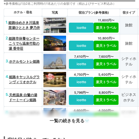
※参考価格は1泊2名ご利用時の1名あたりの金額です（税およびサービス料込み）
ホテル・宿名
写真
宿泊プラン(参考価格)
宿タイプ
11,600円〜
1.
姫路ゆめさき川温泉
旅館
里湯ひととき 夢乃井
icotto
楽天トラベル
2.
姫路市休養センター
10,800円〜
旅館
こうでら温泉竹取の
icotto
楽天トラベル
湯 香寺荘
7,410円〜
7,600円〜
シティホ
3.
ホテルモントレ姫路
icotto
楽天トラベル
テル
4,750円〜
5,400円〜
4.
シティホ
姫路キヤッスルグラ
ンヴィリオホテル
icotto
楽天トラベル
テル
5,796円〜
8,800円〜
5.
ビジネス
天然温泉 白鷺の湯
ドーミーイン姫路
icotto
楽天トラベル
ホテル
4,600円〜
4,200円〜
6.
ビジネス
コンフォートホテル
姫路
icotto
楽天トラベル
ホテル
一覧の続きを見る
5,263円〜
4,800円〜
シティホ
7.
ホテル日航姫路
icotto
楽天トラベル
テル