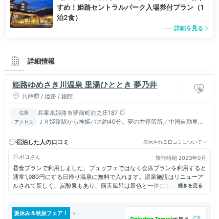
すめ！姫路セントラルパーク入場券付プラン（1
泊2食）
詳細を見る
詳細情報
姫路ゆめさき川温泉 里湯ひととき 夢乃井
兵庫県 / 姫路 / 旅館
兵庫県姫路市夢前町前之庄187
住所
ＪＲ姫路駅から神姫バス約40分。夢の井停留所／中国自動車
アクセス
道・夢前スマートＩＣから約２分※ＥＴＣ専用／送迎要予約一日
一便
宿泊した人の口コミ
表示される口コミについて
ポコ
旅行時期 2023年9月
昼食プランで利用しました。ブュッフェではなく会席プランを利用すると
通常1,980円にする日帰り温泉に無料で入れます。温泉施設はリニューア
ルされて新しく、炭酸泉もあり、露天風呂は景色と一体になったインフィ
ニティ風呂になっており、里山風景を楽しめます。
夏休み＆秋旅フェア！