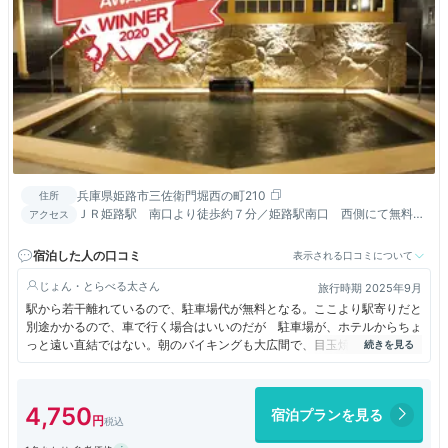
兵庫県姫路市三佐衛門堀西の町210
住所
ＪＲ姫路駅 南口より徒歩約７分／姫路駅南口 西側にて無料送
アクセス
迎バス有 定時運行／姫路バイパス姫路南ランプより車で３分
宿泊した人の口コミ
表示される口コミについて
じょん・とらべる太
旅行時期 2025年9月
駅から若干離れているので、駐車場代が無料となる。ここより駅寄りだと
別途かかるので、車で行く場合はいいのだが 駐車場が、ホテルからちょ
っと遠い直結ではない。朝のバイキングも大広間で、目玉焼き・スクラン
ブルエッグなどその場調理系で 安物ではなかった。大浴場は、１Fの奥
で 離れているので結構 歩かされ そこでも受付があるので注意。 フ
ロントが不慣れな人でちょっとびっくりした。
4,750
宿泊プランを見る