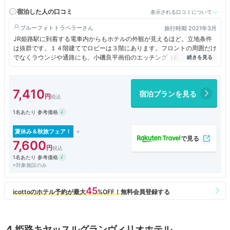
宿泊した人の口コミ
表示される口コミについて
ブルーフォトトラベラー
旅行時期 2021年3月
JR姫路駅に到着する電車内からもホテルの外観が見えるほど。立地条件
は抜群です。１４階建てでロビーは３階にあります。フロントの周囲だけ
でなくラウンジや通路にも、小磯良平画伯のエッチング（銅板画）の作品
がいっぱい展示されているのには驚きました。しかもすべてがオリジナ
ル！まるで神戸にある小磯良平記念館を訪れたかのよう。部屋はツインル
ームで、内装は落ち着いた色調。部屋からの眺めもよい。ウエルカムドリ
7,410
宿泊プランを見る
ンクサービス（コーヒーと紅茶）もあります。４階にサウナ付きの大浴
場、湯舟の壁には姫路城歴代城主の家紋があって気品がある。浴室内は
1名あたり 参考価格
BGMが流れて心地よい。特別キャンペーン中の朝食は最上階の眺めの良
いレストランで。ブッフェ式でメニュー数が多い。ユニークなメニュー
も。牛肉ゴロゴロのカレー、おでん、ミニ穴子丼、姫路チャンポンなど。
夏休み＆秋旅フェア！
ドリンク類も充実していました。チェックアウトは正午なので、ゆっくり
7,600
部屋で過ごせて快適でした。
1名あたり 参考価格
※対象施設のみ
4.姫路キヤッスルグランヴィリオホテル