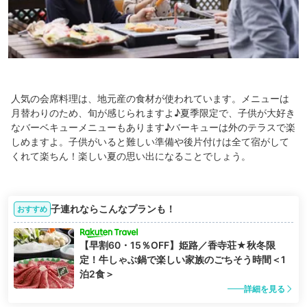
人気の会席料理は、地元産の食材が使われています。メニューは
月替わりのため、旬が感じられますよ♪夏季限定で、子供が大好き
なバーベキューメニューもあります♪バーキューは外のテラスで楽
しめますよ。子供がいると難しい準備や後片付けは全て宿がして
くれて楽ちん！楽しい夏の思い出になることでしょう。
子連れならこんなプランも！
おすすめ
【早割60・15％OFF】姫路／香寺荘★秋冬限
定！牛しゃぶ鍋で楽しい家族のごちそう時間＜1
泊2食＞
詳細を見る