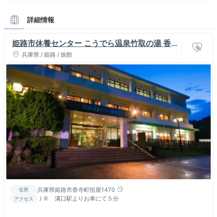
詳細情報
姫路市休養センター こうでら温泉竹取の湯 香
寺荘
兵庫県 / 姫路 / 旅館
兵庫県姫路市香寺町恒屋1470
住所
ＪＲ 溝口駅よりお車にて５分
アクセス