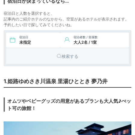
宿泊日が決まっているなら…
18,823円〜
17,100円〜
8.
リゾート
セトレ ハイランド
宿泊日と人数を選択すると、
ヴィラ姫路
icotto
楽天トラベル
ホテル
記事内のご紹介ホテルのなかから、空室があるホテルが表示されます。
予約したい日で探してみてくださいね。
7,522円〜
6,000円〜
9.
ビジネス
リッチモンドホテル
姫路
icotto
楽天トラベル
ホテル
宿泊日
宿泊者数 / 部屋数
10.
未指定
大人2名 / 1室
ＫＯＫＯ ＨＯＴ
ホテル
ＥＬ 姫路城
（旧：ホテルウィ
検索する
ングインターナシ
6,030円〜
6,300円〜
11.
ョナル姫路）
ビジネス
ダイワロイネット
ホテル姫路
icotto
楽天トラベル
ホテル
9,900円〜
1.姫路ゆめさき川温泉 里湯ひととき 夢乃井
12.
旅館
塩田温泉 上山旅館
icotto
楽天トラベル
オムツやベビーグッズの用意があるプランも大人気♪ぺッ
ト可の旅館！