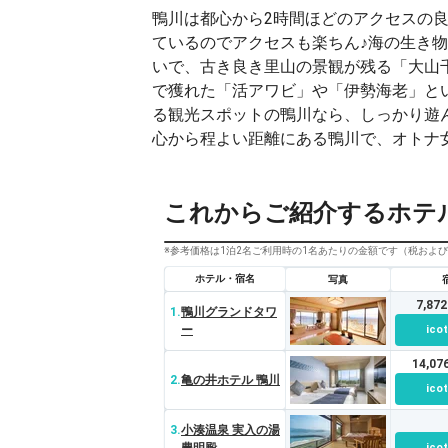
鴨川は都心から2時間ほどのアクセスの
ているのでアクセスも楽ちん♪海の生き
いで、古き良き里山の景観が残る「大山
で獲れた「活アワビ」や「伊勢海老」と
る観光スポットの鴨川なら、しっかり遊
心から程よい距離にある鴨川で、オトナ
これからご紹介するホテ
※参考価格は1泊2名ご利用時の1名あたりの金額です（税およ
ホテル・宿名
写真
7,87
1.
鴨川グランドタワ
ー
ico
14,0
2.
亀の井ホテル 鴨川
ico
3.
小湊温泉 実入の湯
ico