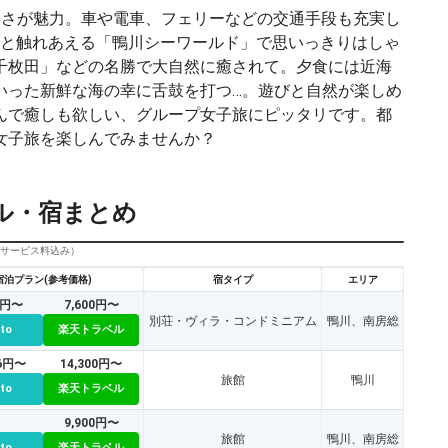
良さが魅力。車や電車、フェリーなどの交通手段も充実し
物と触れあえる「鴨川シーワールド」で思いっきりはしゃ
千枚田」などの名勝で大自然に癒されて。夕食には近海
いった新鮮な海の幸に舌鼓を打つ…。遊びと自然が楽しめ
んで癒しも欲しい、グループ女子旅にピッタリです。都
女子旅を楽しんでみませんか？
ル・宿まとめ
びサービス料込み）
宿泊プラン(参考価格)
宿タイプ
エリア
2円〜
7,600円〜
別荘・ヴィラ・コンドミニアム
鴨川、南房総
tto
楽天トラベル
76円〜
14,300円〜
旅館
鴨川
tto
楽天トラベル
9,900円〜
旅館
鴨川、南房総
tto
楽天トラベル