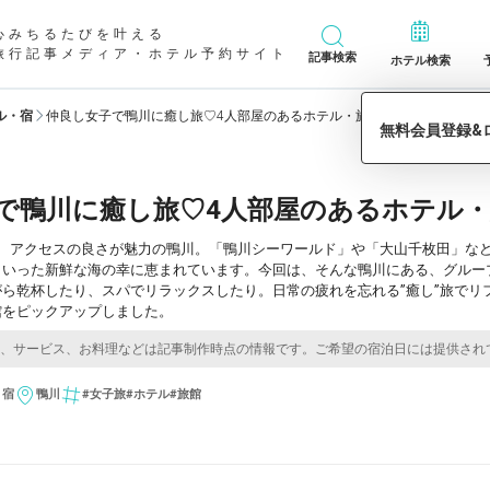
心みちるたびを叶える
旅行記事メディア・ホテル予約サイト
記事検索
ホテル検索
ル・宿
仲良し女子で鴨川に癒し旅♡4人部屋のあるホテル・旅館7選
で鴨川に癒し旅♡4人部屋のあるホテル・
の、アクセスの良さが魅力の鴨川。「鴨川シーワールド」や「大山千枚田」な
といった新鮮な海の幸に恵まれています。今回は、そんな鴨川にある、グルー
ら乾杯したり、スパでリラックスしたり。日常の疲れを忘れる”癒し”旅でリ
館をピックアップしました。
・宿
鴨川
#女子旅
#ホテル
#旅館