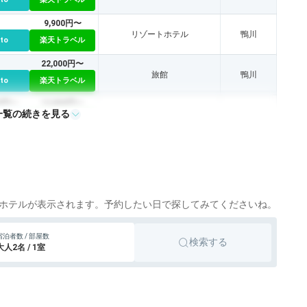
9,900円〜
リゾートホテル
鴨川
tto
楽天トラベル
22,000円〜
旅館
鴨川
tto
楽天トラベル
65円〜
12,800円〜
一覧の続きを見る
リゾートホテル
勝浦
tto
楽天トラベル
20,900円〜
リゾートホテル
鴨川
tto
楽天トラベル
ホテルが表示されます。予約したい日で探してみてくださいね。
宿泊者数 / 部屋数
検索する
大人2名 / 1室