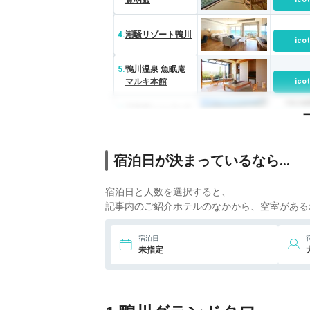
豊明殿
4.
潮騒リゾート鴨川
ico
5.
鴨川温泉 魚眠庵
マルキ本館
ico
13,1
6.
三日月シーパーク
ホテル勝浦
ico
7.
レジーナリゾート
宿泊日が決まっているなら…
鴨川
ico
宿泊日と人数を選択すると、
記事内のご紹介ホテルのなかから、空室がある
宿泊日
未指定