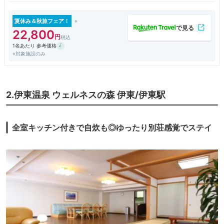
法事が終わり13時頃に到着
自分で1部屋予約を入れていたのでチェックインをお願いすると14時から
です。
夏休み＆秋旅フェア！
連れが昨日から泊っているからと申しても14時からの一点張り
22,800
県民割で混むのも目に見えてるからと伝えてもダメでした。
1名あたり 参考価格
部屋に入りたいわけでなくて先に手続きだけお願いしたかったのですが
※対象施設のみ
（連泊の方の部屋にいればよいのだし
チェックインは14時！恐らくどの方にもそう申しているとは思います
が、連れが昨日から泊っていてこの日の食事時間や翌日の朝食時間も弟が
決めてあり、それほど手間はかからないと思うんですが、この対応で2万
超えは不満です。
2.伊東温泉 ウェルネスの森 伊東/伊東駅
食事は昨年同様今回もバイキングではなく和会席にしました。
夕食が会席の場合は朝食も和食膳になります。
全室キッチン付きで自炊も◎ゆったり別荘感覚でステイ
大浴場・・昨年は男女入れ替えは無かったが今回はありました。