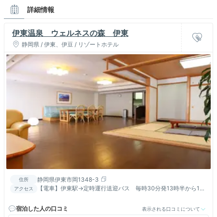
詳細情報
伊東温泉 ウェルネスの森 伊東
静岡県 / 伊東、伊豆 / リゾートホテル
静岡県伊東市岡1348-3
住所
【電車】伊東駅→定時運行送迎バス 毎時30分発13時半から17
アクセス
時半【車】東名高速厚木ＩＣ→小田原厚木道路→国道135伊東
宿泊した人の口コミ
表示される口コミについて