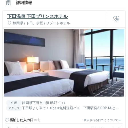
詳細情報
下田温泉 下田プリンスホテル
静岡県 / 下田、伊豆 / リゾートホテル
静岡県下田市白浜1547-1
住所
下田駅より車で１０分 ※無料送迎バス 下田駅発3:00P.M.と
アクセス
4:00P.M.【要電話予約】
宿泊した人の口コミ
表示される口コミについて