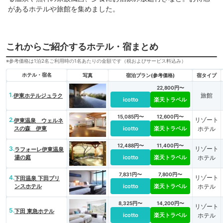
があるホテルや旅館を集めました。
これからご紹介するホテル・宿まとめ
※参考価格は1泊2名ご利用時の1名あたりの金額です（税およびサービス料込み）
ホテル・宿名
写真
宿泊プラン(参考価格)
宿タイプ
22,800円〜
1.
旅館
伊東ホテルジュラク
icotto
楽天トラベル
15,085円〜
12,600円〜
2.
リゾート
伊東温泉 ウェルネ
スの森 伊東
icotto
楽天トラベル
ホテル
12,488円〜
11,400円〜
3.
リゾート
ラフォーレ伊東温泉
湯の庭
icotto
楽天トラベル
ホテル
7,831円〜
7,800円〜
4.
リゾート
下田温泉 下田プリ
ンスホテル
icotto
楽天トラベル
ホテル
8,325円〜
14,200円〜
リゾート
5.
下田 東急ホテル
icotto
楽天トラベル
ホテル