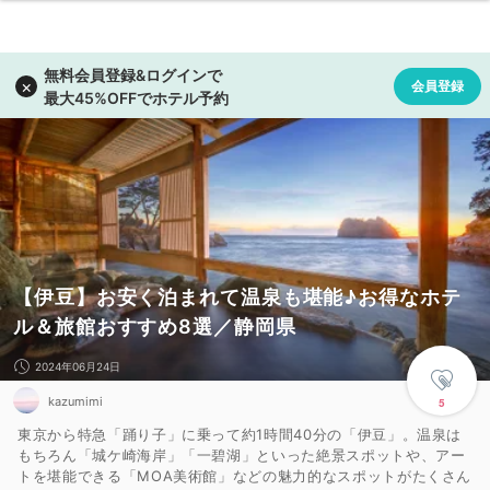
【伊豆】お安く泊まれて温泉も堪能♪お得なホテ
ル＆旅館おすすめ8選／静岡県
2024年06月24日
kazumimi
5
東京から特急「踊り子」に乗って約1時間40分の「伊豆」。温泉は
もちろん「城ケ崎海岸」「一碧湖」といった絶景スポットや、アー
トを堪能できる「MOA美術館」などの魅力的なスポットがたくさん