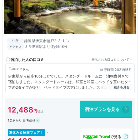
静岡県伊東市猪戸2-3-1
住所
ＪＲ伊東駅より徒歩約8分
アクセス
宿泊した人の口コミ
表示される口コミについて
arurun
旅行時期 2021年5月
伊東駅から徒歩10分ほどでした。スタンダードルームに一泊朝食付きで
宿泊しました。スタンダードルームは、和室と和室にベッドを置いたタイ
プの2タイプがあり、ベッドタイプの方にしました。スタンダードルーム
には、バスルームは無く、トイレのみになっていますが、不便は感じませ
んでした。平日だったため、他の宿泊客も少なく、大浴場でものんびりで
きました。大浴場のほか、家族風呂も3つあります。部屋によっては、温
12,488
宿泊プランを見る
泉付きの部屋もあるので、目的によっていろいろ選択できる点も良いと思
います。
1名あたり 参考価格
朝食は、HPではビュッフェとなっていましたが、定食での提供でした。
夏休み＆秋旅フェア！