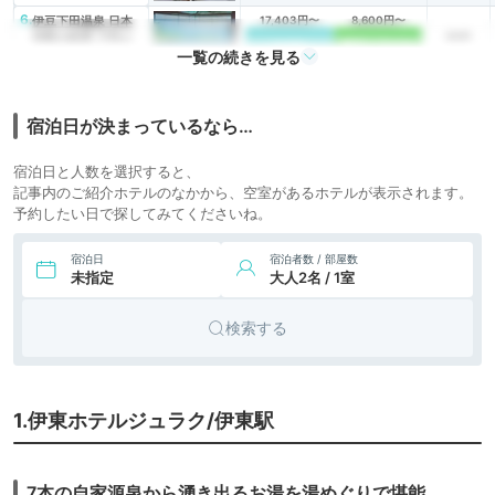
6.
伊豆下田温泉 日本
17,403円〜
8,600円〜
旅館
有数の絶景 下田ビ
icotto
楽天トラベル
一覧の続きを見る
ューホテル
8,400円〜
7.
リゾート
西伊豆クリスタルビ
ューホテル
icotto
楽天トラベル
ホテル
宿泊日が決まっているなら…
10,924円〜
10,000円〜
8.
堂ヶ島温泉 海辺の
旅館
宿泊日と人数を選択すると、
かくれ湯 清流
icotto
楽天トラベル
記事内のご紹介ホテルのなかから、空室があるホテルが表示されます。
予約したい日で探してみてくださいね。
宿泊日
宿泊者数 / 部屋数
未指定
大人2名 / 1室
検索する
1.伊東ホテルジュラク/伊東駅
7本の自家源泉から湧き出るお湯を湯めぐりで堪能