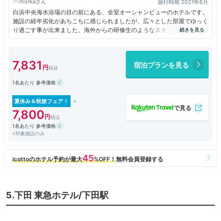
morka
旅行時期 2021年6月
白浜中央海水浴場の目の前にある、全室オーシャンビューのホテルです。
施設の経年劣化があちこちに感じられましたが、広々とした部屋でゆっく
り過ごす事が出来ました。海外からの研修生のようなスタッフの方が結構
いましたが、とても熱心に対応されているのが伝わってきました。ビーチ
の目の前にあるので、部屋の窓を閉めていても、波の音が地響きのように
伝わってきました。また、携帯の電波がかなり悪く、無料のWiFiサービス
7,831
宿泊プランを見る
があって助かりました。翌朝の朝食バイキングはメニューの品数が多く、
とても美味しかったです。ホテルのすぐ近くには、伊豆最古の神社もある
1名あたり 参考価格
ので、観光におススメです。
夏休み＆秋旅フェア！
7,800
1名あたり 参考価格
※対象施設のみ
5.下田 東急ホテル/下田駅