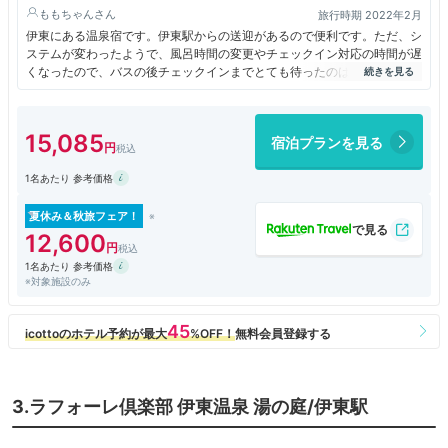
ももちゃん
旅行時期 2022年2月
伊東にある温泉宿です。伊東駅からの送迎があるので便利です。ただ、シ
ステムが変わったようで、風呂時間の変更やチェックイン対応の時間が遅
くなったので、バスの後チェックインまでとても待ったのは残念です。お
部屋は広く満足。お風呂は混んでいたのでゆっくりできず、サウナも人数
制限があり入れずでした。食事はバイキングでいろいろあっていよかった
です。
15,085
宿泊プランを見る
1名あたり 参考価格
夏休み＆秋旅フェア！
12,600
1名あたり 参考価格
※対象施設のみ
3.ラフォーレ倶楽部 伊東温泉 湯の庭/伊東駅