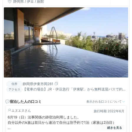
静岡県 / 伊豆 / 旅館
静岡県伊東市岡281
住所
【電車の場合】JR・伊豆急行「伊東駅」から無料送迎バスで約5
アクセス
分。徒歩で約20分。
宿泊した人の口コミ
表示される口コミについて
エヌエヌ
旅行時期 2022年6月
6月19（日）法事関係の跡宿泊利用しました。
自分以外のk族は前日から連泊で自分は別予約で1泊（家族は2泊目）