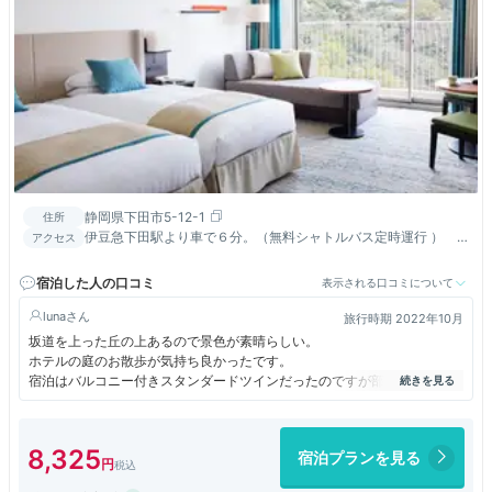
静岡県下田市5-12-1
住所
伊豆急下田駅より車で６分。（無料シャトルバス定時運行 ） ※
アクセス
カーナビで最短距離（LAWSON左折）の道順は狭いので要注意
宿泊した人の口コミ
表示される口コミについて
luna
旅行時期 2022年10月
坂道を上った丘の上あるので景色が素晴らしい。
ホテルの庭のお散歩が気持ち良かったです。
宿泊はバルコニー付きスタンダードツインだったのですが部屋からは
海は見えずバルコニーに出ると右手に見えました。
同行者が以前宿泊したのが海側スーペリアツイン、こちらの方は部屋から
海が見えたそうです。
8,325
宿泊プランを見る