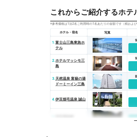
これからご紹介するホテ
※参考価格は1泊2名ご利用時の1名あたりの金額です（税およ
ホテル・宿名
写真
1.
富士山三島東急ホ
テル
2.
ホテルマッシモ三
島
3.
天然温泉 富嶽の湯
ドーミーイン三島
4.
伊豆畑毛温泉 誠山
5.
安田屋旅館