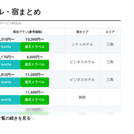
ル・宿まとめ
びサービス料込み）
宿泊プラン(参考価格)
宿タイプ
エリア
9,310円〜
10,300円〜
シティホテル
三島
icotto
楽天トラベル
9,176円〜
6,000円〜
ビジネスホテル
三島
icotto
楽天トラベル
8,816円〜
11,000円〜
ビジネスホテル
三島
icotto
楽天トラベル
11,600円〜
旅館
icotto
楽天トラベル
18,700円〜
旅館
沼津
icotto
楽天トラベル
一覧の続きを見る