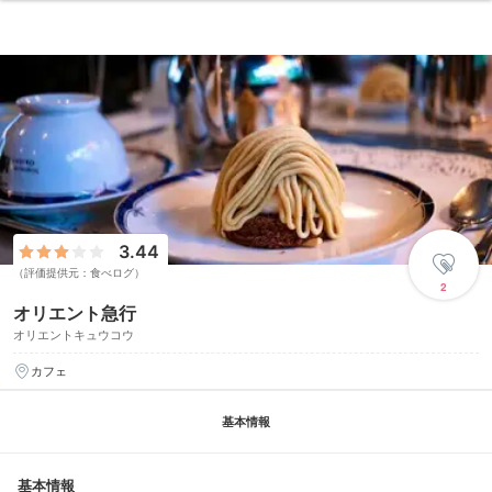
3.44
（評価提供元：食べログ）
2
オリエント急行
オリエントキュウコウ
カフェ
基本情報
基本情報