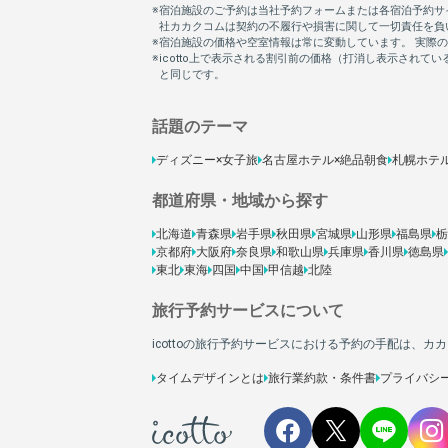
話題のテーマ
ディズニー×女子旅
名古屋ホテル×絶品朝食
札幌ホテ
都道府県・地域から探す
北海道
青森県
岩手県
秋田県
宮城県
山形県
福島県
栃
京都府
大阪府
奈良県
和歌山県
兵庫県
香川県
徳島県
東北
東海
四国
中国
甲信越
北陸
旅行予約サービスについて
icottoの旅行予約サービスにおける予約の手配は、
タイムデザインとは
旅行業約款・条件書
プライバシ