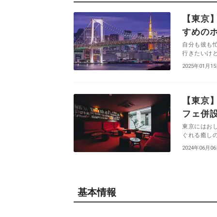
【東京
すめのホ
自分も彼も
行きたいけど
2025年01月1
【東京
フェ併
東京にはお
ぐれる癒しの
2024年06月0
基本情報