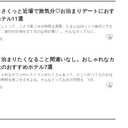
】さくっと近場で旅気分♡お泊まりデートにおす
テル11選
忙しくって、二人で過ごせる時間は貴重。たまにはゆっくり旅行にでも
、旅行の計画を立てるのは荷が重い…。そんなカップルに...
5日
】泊まりたくなること間違いなし。おしゃれなカ
設のおすすめホテル7選
しゃれなカフェやレストランがたくさんあって、どこへ行っても心がほ
時間を過ごせますよね。そんなとっておきの空間を、1日...
6日