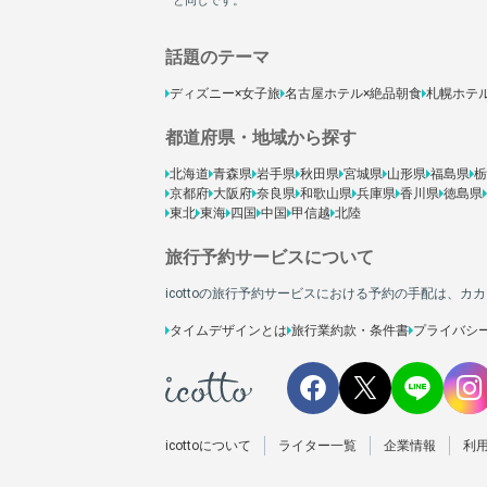
話題のテーマ
ディズニー×女子旅
名古屋ホテル×絶品朝食
札幌ホテ
都道府県・地域から探す
北海道
青森県
岩手県
秋田県
宮城県
山形県
福島県
栃
京都府
大阪府
奈良県
和歌山県
兵庫県
香川県
徳島県
東北
東海
四国
中国
甲信越
北陸
旅行予約サービスについて
icottoの旅行予約サービスにおける予約の手配は、
タイムデザインとは
旅行業約款・条件書
プライバシ
icottoについて
ライター一覧
企業情報
利