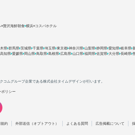
ル×贅沢海鮮朝食
横浜×コスパホテル
木県
群馬県
茨城県
千葉県
埼玉県
東京都
神奈川県
山梨県
静岡県
愛知県
岐阜県
高知県
愛媛県
岡山県
鳥取県
島根県
広島県
山口県
福岡県
佐賀県
大分県
長崎県
カカクコムグループ企業である株式会社タイムデザインが行います。
ーポリシー
用規約
外部送信（オプトアウト）
よくある質問
広告掲載について