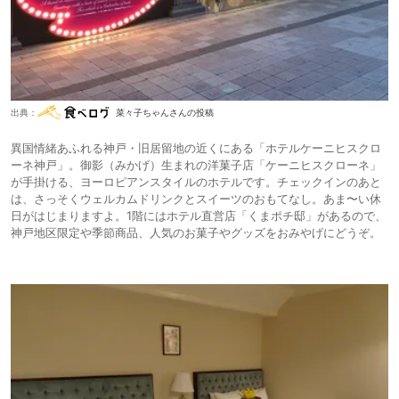
出典：
菜々子ちゃんさんの投稿
異国情緒あふれる神戸・旧居留地の近くにある「ホテルケーニヒスクロ
ーネ神戸」。御影（みかげ）生まれの洋菓子店「ケーニヒスクローネ」
が手掛ける、ヨーロピアンスタイルのホテルです。チェックインのあと
は、さっそくウェルカムドリンクとスイーツのおもてなし。あま〜い休
日がはじまりますよ。1階にはホテル直営店「くまポチ邸」があるので、
神戸地区限定や季節商品、人気のお菓子やグッズをおみやげにどうぞ。