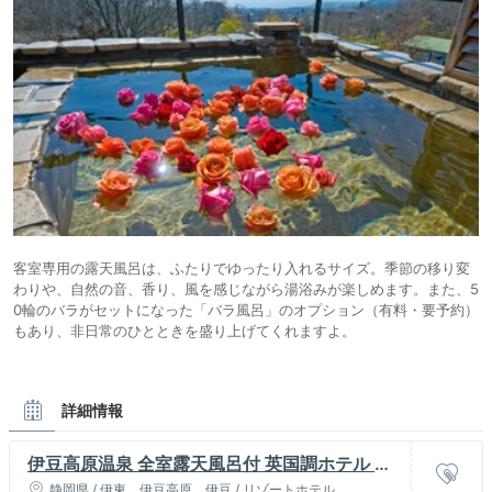
客室専用の露天風呂は、ふたりでゆったり入れるサイズ。季節の移り変
わりや、自然の音、香り、風を感じながら湯浴みが楽しめます。また、5
0輪のバラがセットになった「バラ風呂」のオプション（有料・要予約）
もあり、非日常のひとときを盛り上げてくれますよ。
詳細情報
伊豆高原温泉 全室露天風呂付 英国調ホテル か
えで庵
静岡県 / 伊東、伊豆高原、伊豆 / リゾートホテル