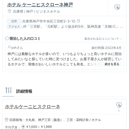
ホテル ケーニヒスクローネ神戸
兵庫県 / 神戸 / ビジネスホテル
兵庫県神戸市中央区三宮町2-3-10
住所
JR「三宮駅」「元町駅」より徒歩約5分、阪神高速「京橋I.C.」
アクセス
より約5分
宿泊した人の口コミ
表示される口コミについて
yuh
旅行時期 2022年4月
神戸には素敵なホテルが多いので、いつもよりちょっと良いホテルに宿泊
してみたいなと探していた時に見つけました。お菓子屋さんが経営してい
るホテルで、朝食がおいしいホテルとしても有名。エントランスではキャ
ラクターのくまポチがお出迎え。部屋の備品もとてもかわいらしくテンシ
ョンがあがります。デザートとパンの種類が豊富。ケーキはもちろん、ビ
ーフシチューやオムレツなどおいしかったです。
詳細情報
ホテルケーニヒスクローネ
0
旧居留地・大丸前、神戸三宮（阪急）、三宮・花時計前 / ホテル
￥1,000～￥1,999
平均予算