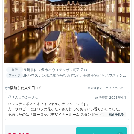
長崎県佐世保市ハウステンボス町7-7
住所
JRハウステンボス駅から徒歩約5分、長崎空港からハウステンボ
アクセス
スマリンターミナルまで約50分
宿泊した人の口コミ
表示される口コミについて
４人目のふー
旅行時期 2025年4月
ハウステンボスのオフィシャルホテルの１つです。
入口やロビーにはバラの花がたくさん飾ってありいい香りがしました。
予約したのは「ヨーロッパデザイナールーム スタンダードツイン」
赤い花の壁紙とカーテンでとても華やかなお部屋でした。
朝食はアンカーズラウンジでブッフェ形式です。