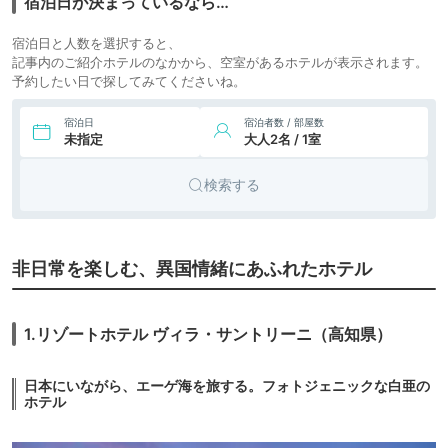
宿泊日が決まっているなら…
34,560円〜
31,700円〜
リゾート
宿泊日と人数を選択すると、
8.
リゾナーレ那須
icotto
楽天トラベル
ホテル
記事内のご紹介ホテルのなかから、空室があるホテルが表示されます。
予約したい日で探してみてくださいね。
22,306円〜
27,900円〜
9.
リゾート
竹田城 城下町 ホテ
ル EN（えん）
icotto
楽天トラベル
ホテル
宿泊日
宿泊者数 / 部屋数
未指定
大人2名 / 1室
28,100円〜
10.
旅館
四万温泉 積善館
icotto
楽天トラベル
検索する
11.
シティホ
水辺の民家ホテル
カモメとウミネコ
icotto
テル
非日常を楽しむ、異国情緒にあふれたホテル
1.リゾートホテル ヴィラ・サントリーニ（高知県）
日本にいながら、エーゲ海を旅する。フォトジェニックな白亜の
ホテル