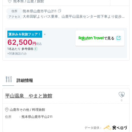
熊本県 / 山鹿 / 旅館
熊本県山鹿市平山211
住所
大牟田駅よりバス乗車、山鹿平山温泉センター前下車より徒歩10
アクセス
分
夏休み＆秋旅フェア！
62,500
1名あたり 参考価格
※対象施設のみ
詳細情報
平山温泉 やまと旅館
0
山鹿市その他 / 料理旅館
住所
熊本県山鹿市平山211
データ提供