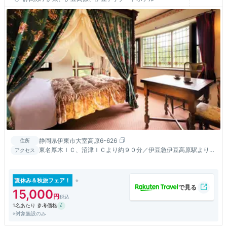
静岡県伊東市大室高原6-626
住所
東名厚木ＩＣ、沼津ＩＣより約９０分／伊豆急伊豆高原駅よりタ
アクセス
クシー５分
夏休み＆秋旅フェア！
15,000
1名あたり 参考価格
※対象施設のみ