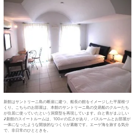
新館はサントリーニ島の断崖に建つ、船長の館をイメージした平屋根づ
くり。こちらのお部屋は、本館のサントリーニ島の交易船のクルーたち
が住居に使っていたという洞窟型を再現しています。白と青がまぶしい
♪新館のスイートルームは、100㎡の広さがあり、バスルームとお部屋が
一体になったような開放的なつくりが素敵です。エーゲ海を旅する気分
で、非日常のひとときを。