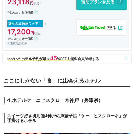
23,118
宿泊プランを見る
和と洋で種類が豊富。
スパークリングワインまでありました。
1名あたり 参考価格
生ハム サーモン チーズもあるので朝からワインを楽しみました。
混雑はなくゆっくりと朝食が楽しめました。
夏休み＆秋旅フェア！
手荷物配送サービスもあり便利です。
17,200
ハウステンボス到着後、ウェルカムゲート近くにある「場内ホテル手荷物
1名あたり 参考価格
預かり所」に荷物を預けることができます。
※対象施設のみ
預けた荷物はホテルまで配送してくれるので良かったです。
チェックイン・チェックアウトの時間にあわせてホテルーウェルカムエリ
ア内カナルステーション間をクルーザーが運航しています。
無料で利用できるのでチェックアウト時に利用しました。
到着日当日にハウステンボスの入場券を買い、翌日にフロントで入場券を
ここにしかない「食」に出会えるホテル
提示すると1DAYパスポートがもらえるので良かったです。
ハウステンボスで遊ぶのであればおススメのホテルです。
4.ホテルケーニヒスクローネ神戸（兵庫県）
スイーツ好き御用達♪神戸の洋菓子店「ケーニヒスクローネ」が
手掛けるホテル