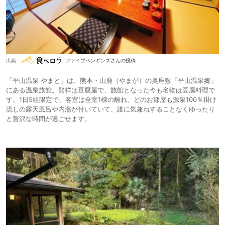
出典：
ファイブペンギンズさんの投稿
「平山温泉 やまと」は、熊本・山鹿（やまが）の奥座敷「平山温泉郷」
にある温泉旅館。発祥は豆腐屋で、旅館となった今も名物は豆腐料理で
す。1日5組限定で、客室は全室1棟の離れ。どのお部屋も源泉100％掛け
流しの露天風呂や内湯が付いていて、誰に気兼ねすることなくゆったり
と贅沢な時間が過ごせます。