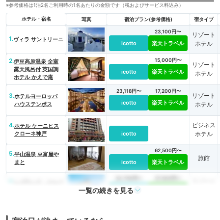
※参考価格は1泊2名ご利用時の1名あたりの金額です（税およびサービス料込み）
ホテル・宿名
写真
宿泊プラン(参考価格)
宿タイプ
23,100円〜
リゾート
1.
ヴィラ サントリーニ
icotto
楽天トラベル
ホテル
2.
15,000円〜
伊豆高原温泉 全室
リゾート
露天風呂付 英国調
icotto
楽天トラベル
ホテル
ホテル かえで庵
23,118円〜
17,200円〜
3.
リゾート
ホテルヨーロッパ
icotto
楽天トラベル
ハウステンボス
ホテル
4.
ビジネス
ホテル ケーニヒス
クローネ神戸
icotto
ホテル
62,500円〜
5.
平山温泉 豆富屋や
旅館
まと
icotto
楽天トラベル
24,750円〜
27,500円〜
6.
リゾート
レゴランド・ジャパ
一覧の続きを見る
ン・ホテル
icotto
楽天トラベル
ホテル
6,000円〜
7.
東北最大級の管理釣
旅館
堀 釣り宿 長者屋敷
icotto
楽天トラベル