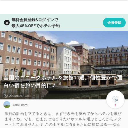
全国のユニークホテル＆旅館11選。個性豊かで面
白い宿を旅の目的に♪
2025年01月31日
kemi_kemi
3
旅行の計画を立てるときは、まず行き先を決めてからホテルを選び
ますよね。でも、たまには泊まりたいホテルを選ぶところからスタ
ートしてみませんか？ このホテルに泊まるために旅に出る──なん