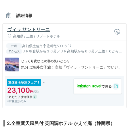
詳細情報
ヴィラ サントリーニ
高知県 / 土佐 / リゾートホテル
高知県土佐市宇佐町竜599-6
住所
ＪＲ朝倉駅から３０分／ＪＲ高知駅から６０分／土佐ＩＣから２
アクセス
０分
じっくり読む この宿の良いところ
気分は海外女子旅！高知「ヴィラ・サントリーニ」でいいね
をゲット♪
夏休み＆秋旅フェア！
23,100
1名あたり 参考価格
※対象施設のみ
2.全室露天風呂付 英国調ホテル かえで庵（静岡県）