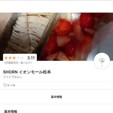
3.11
（評価提供元：食べログ）
0
5HORN イオンモール松本
ファイブホルン
ケーキ
基本情報
基本情報