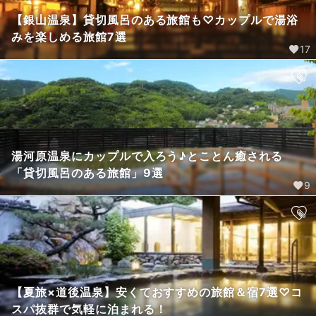
【銀山温泉】貸切風呂のある旅館も♡カップルで湯浴
みを楽しめる旅館7選
17
湯河原温泉にカップルで入ろう♪とことん癒される
「貸切風呂のある旅館」9選
9
【夏旅×道後温泉】安くておすすめの旅館＆宿7選♡コ
スパ抜群で気軽に泊まれる！