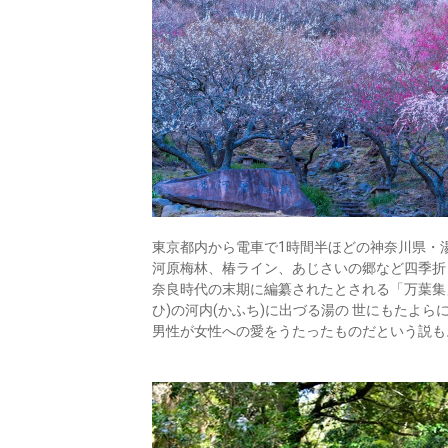
東京都内から電車で1時間半ほどの神奈川県・
河原梅林、椿ライン、あじさいの郷など四季折
奈良時代の末期に編纂されたとされる「万葉集」
ひ)の河内(かふち)に出づる湯の 世にもたよ
男性が女性への愛をうたったものだという説も