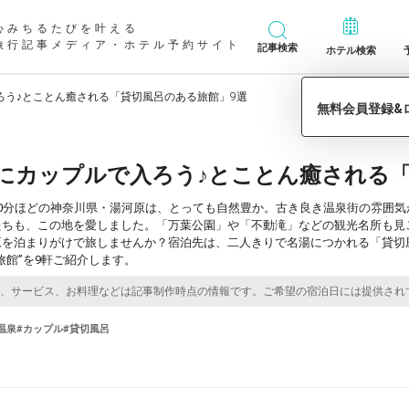
心みちるたびを叶える
旅行記事メディア・ホテル予約サイト
記事検索
ホテル検索
ろう♪とことん癒される「貸切風呂のある旅館」9選
にカップルで入ろう♪とことん癒される「
90分ほどの神奈川県・湯河原は、とっても自然豊か。古き良き温泉街の雰囲
たちも、この地を愛しました。「万葉公園」や「不動滝」などの観光名所も見
原を泊まりがけで旅しませんか？宿泊先は、二人きりで名湯につかれる「貸切
旅館”を9軒ご紹介します。
温泉
#カップル
#貸切風呂