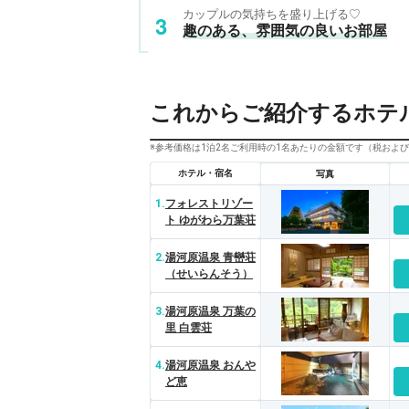
カップルの気持ちを盛り上げる♡
趣のある、雰囲気の良いお部屋
これからご紹介するホテ
※参考価格は1泊2名ご利用時の1名あたりの金額です（税およ
ホテル・宿名
写真
1.
フォレストリゾー
ト ゆがわら万葉荘
2.
湯河原温泉 青巒荘
（せいらんそう）
3.
湯河原温泉 万葉の
里 白雲荘
4.
湯河原温泉 おんや
ど恵