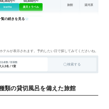
68,365円〜
50,600円〜
旅館
湯河原
icotto
楽天トラベル
一覧の続きを見る
旅館
熱海
icotto
楽天トラベル
旅館
熱海
icotto
楽天トラベル
14,870円〜
13,200円〜
旅館
湯河原
icotto
楽天トラベル
ホテルが表示されます。予約したい日で探してみてくださいね。
旅館
湯河原
宿泊者数 / 部屋数
icotto
検索する
大人2名 / 1室
2種類の貸切風呂を備えた旅館