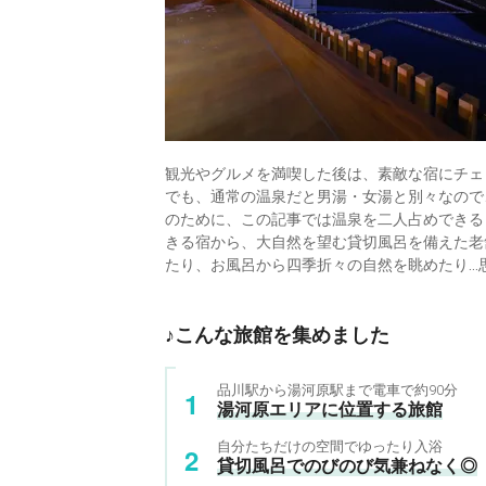
観光やグルメを満喫した後は、素敵な宿にチェ
でも、通常の温泉だと男湯・女湯と別々なので
のために、この記事では温泉を二人占めできる
きる宿から、大自然を望む貸切風呂を備えた老
たり、お風呂から四季折々の自然を眺めたり…
♪こんな旅館を集めました
品川駅から湯河原駅まで電車で約90分
湯河原エリアに位置する旅館
自分たちだけの空間でゆったり入浴
貸切風呂でのびのび気兼ねなく◎