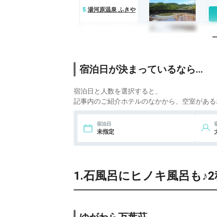
5.
湯河原温泉 ふきや
6.
御宿 瑞鷹
7.
湯河原温泉 川堰苑
宿泊日が決まっているなら…
いすゞホテル（い
すず）
宿泊日と人数を選択すると、
8.
ゆがわら風雅
記事内のご紹介ホテルのなかから、空室がある
9.
奥湯河原温泉 加満
宿泊日
田
未指定
1.石風呂にヒノキ風呂も♪