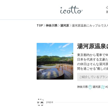
TOP
神奈川県
湯河原
湯河原温泉にカップルで入
湯河原温泉
東京都内から電車で
日本を代表する文豪
の休日はそんな湯河
間を過ごせる“癒しの
神奈川県
湯河原
#
papa