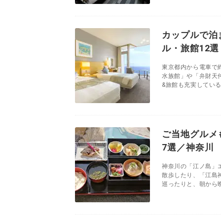
カップルで泊
ル・旅館12選
東京都内から電車で
水族館」や「弁財天
&旅館も充実している
ご当地グルメ
7選／神奈川
神奈川の「江ノ島」
散歩したり、「江島
巡ったりと、朝から晩