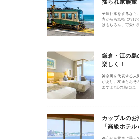
揺られ家族旅
子連れ旅をするなら
内からも気軽に行け
はもちろん、可愛い見
鎌倉・江の島
楽しく！
神奈川を代表する人
があり、友達とおそ
ますよ♪江の島には、
カップルのお
「高級ホテル
都心から電車に乗っ