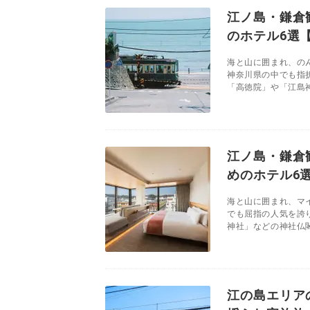
江ノ島・鎌倉
のホテル6選
海と山に囲まれ、の
神奈川県の中でも指
「高徳院」や「江島神
江ノ島・鎌倉
めのホテル6
海と山に囲まれ、マ
でも屈指の人気を誇
神社」などの神社仏閣
江の島エリア