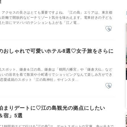
！
、アクセスの良さはとても重要ですよね。「江の島」エリアは、東京都
る距離で開放的なビーチリゾート気分を味わえます。電車好きの子ども
た目にママパパのテンションも上がる「江ノ電...
のおしゃれで可愛いホテル8選♡女子旅をさらに
気スポット、鎌倉＆江の島。鎌倉は「鶴岡八幡宮」や「鎌倉大仏」など
ろいの浴衣を着て散策や小町通りでショッピングなんて楽しみ方ができ
恋愛成就のスポット「江の島神社」やインスタ...
泊まりデートに♡江の島観光の拠点にしたい
＆宿」5選
て1時間半ほどで行ける“江の島”は、デートスポットの宝庫。食べ歩きで