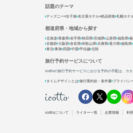
話題のテーマ
ディズニー×女子旅
名古屋ホテル×絶品朝食
札幌ホテ
都道府県・地域から探す
北海道
青森県
岩手県
秋田県
宮城県
山形県
福島県
栃
京都府
大阪府
奈良県
和歌山県
兵庫県
香川県
徳島県
東北
東海
四国
中国
甲信越
北陸
旅行予約サービスについて
icottoの旅行予約サービスにおける予約の手配は、
タイムデザインとは
旅行業約款・条件書
プライバシ
icottoについて
ライター一覧
企業情報
利