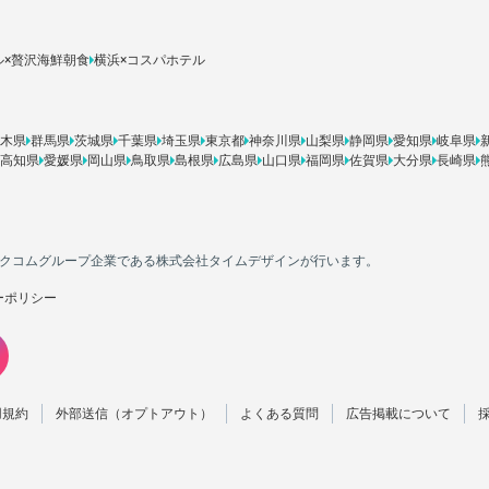
ル×贅沢海鮮朝食
横浜×コスパホテル
木県
群馬県
茨城県
千葉県
埼玉県
東京都
神奈川県
山梨県
静岡県
愛知県
岐阜県
高知県
愛媛県
岡山県
鳥取県
島根県
広島県
山口県
福岡県
佐賀県
大分県
長崎県
カカクコムグループ企業である株式会社タイムデザインが行います。
ーポリシー
用規約
外部送信（オプトアウト）
よくある質問
広告掲載について