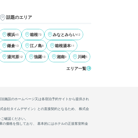
話題のエリア
横浜
45
箱根
73
みなとみらい
12
鎌倉
13
江ノ島
8
箱根湯本
11
湯河原
12
強羅
13
湘南
9
川崎
5
エリア一覧