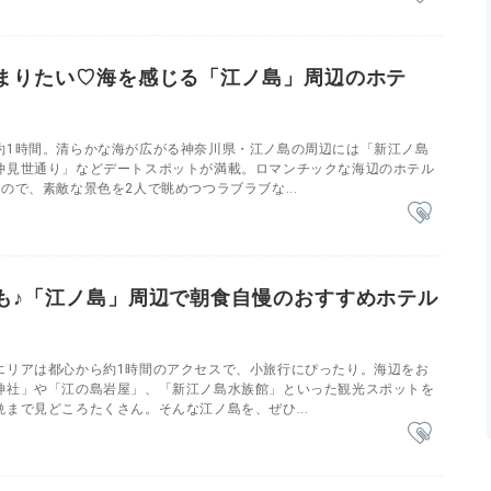
まりたい♡海を感じる「江ノ島」周辺のホテ
約1時間。清らかな海が広がる神奈川県・江ノ島の周辺には「新江ノ島
仲見世通り」などデートスポットが満載。ロマンチックな海辺のホテル
ので、素敵な景色を2人で眺めつつラブラブな...
も♪「江ノ島」周辺で朝食自慢のおすすめホテル
エリアは都心から約1時間のアクセスで、小旅行にぴったり。海辺をお
神社」や「江の島岩屋」、「新江ノ島水族館」といった観光スポットを
まで見どころたくさん。そんな江ノ島を、ぜひ...