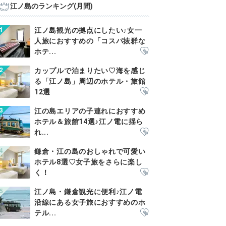
江ノ島のランキング(月間)
江ノ島観光の拠点にしたい♪女一
人旅におすすめの「コスパ抜群な
ホテ...
カップルで泊まりたい♡海を感じ
る「江ノ島」周辺のホテル・旅館
12選
江の島エリアの子連れにおすすめ
ホテル＆旅館14選♪江ノ電に揺ら
れ...
鎌倉・江の島のおしゃれで可愛い
ホテル8選♡女子旅をさらに楽し
く！
江ノ島・鎌倉観光に便利♪江ノ電
沿線にある女子旅におすすめのホ
テル...