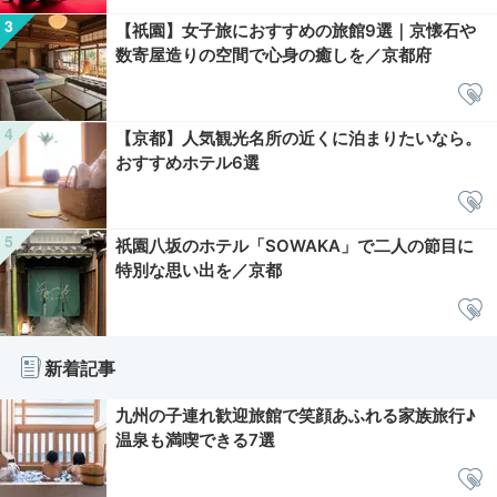
【祇園】女子旅におすすめの旅館9選｜京懐石や
数寄屋造りの空間で心身の癒しを／京都府
【京都】人気観光名所の近くに泊まりたいなら。
おすすめホテル6選
祇園八坂のホテル「SOWAKA」で二人の節目に
特別な思い出を／京都
新着記事
九州の子連れ歓迎旅館で笑顔あふれる家族旅行♪
温泉も満喫できる7選