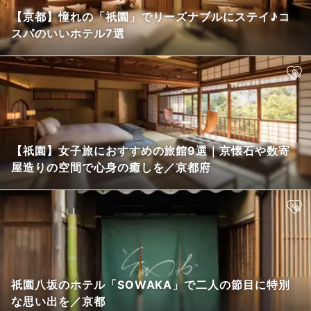
【京都】憧れの「祇園」でリーズナブルにステイ♪コ
スパのいいホテル7選
【祇園】女子旅におすすめの旅館9選｜京懐石や数寄
屋造りの空間で心身の癒しを／京都府
祇園八坂のホテル「SOWAKA」で二人の節目に特別
な思い出を／京都