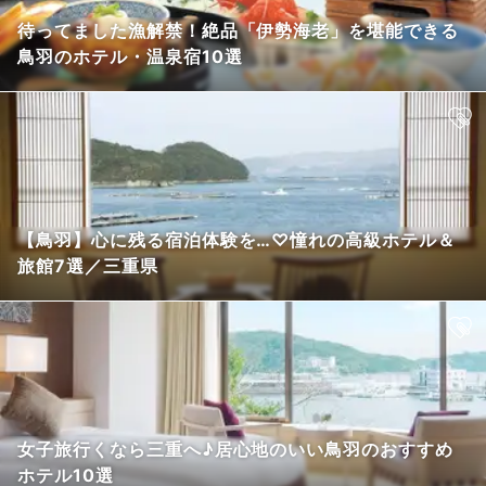
待ってました漁解禁！絶品「伊勢海老」を堪能できる
鳥羽のホテル・温泉宿10選
【鳥羽】心に残る宿泊体験を…♡憧れの高級ホテル＆
旅館7選／三重県
女子旅行くなら三重へ♪居心地のいい鳥羽のおすすめ
ホテル10選