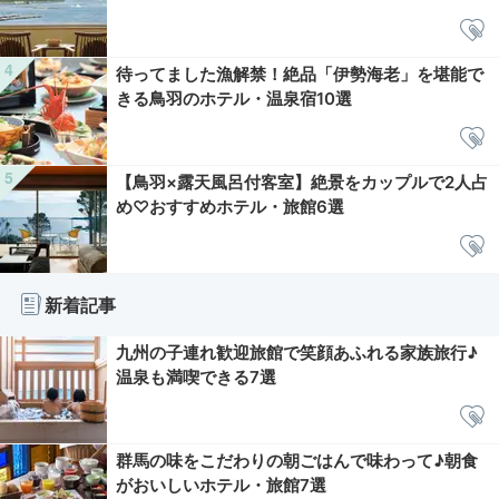
待ってました漁解禁！絶品「伊勢海老」を堪能で
きる鳥羽のホテル・温泉宿10選
【鳥羽×露天風呂付客室】絶景をカップルで2人占
め♡おすすめホテル・旅館6選
新着記事
九州の子連れ歓迎旅館で笑顔あふれる家族旅行♪
温泉も満喫できる7選
群馬の味をこだわりの朝ごはんで味わって♪朝食
がおいしいホテル・旅館7選