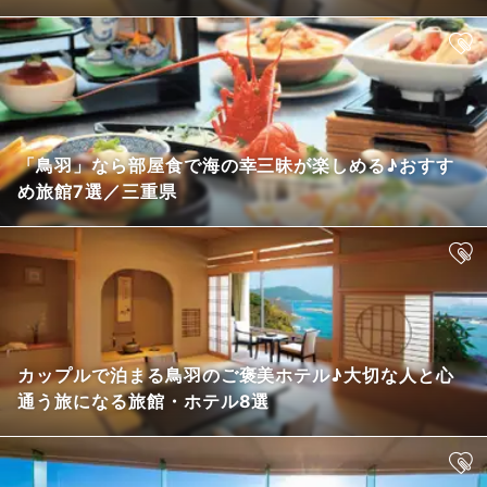
「鳥羽」なら部屋食で海の幸三昧が楽しめる♪おすす
め旅館7選／三重県
カップルで泊まる鳥羽のご褒美ホテル♪大切な人と心
通う旅になる旅館・ホテル8選