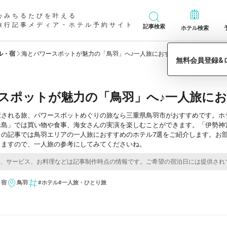
心みちるたびを叶える
旅行記事メディア・ホテル予約サイト
記事検索
ホテル検索
ル・宿
海とパワースポットが魅力の「鳥羽」へ♪一人旅におすすめホテル7選／三
スポットが魅力の「鳥羽」へ♪一人旅にお
癒される旅、パワースポットめぐりの旅なら三重県鳥羽市がおすすめです。ホ
珠島」では買い物や食事、海女さんの実演を楽しむことができます。「伊勢神
この記事では鳥羽エリアの一人旅におすすめのホテル7選をご紹介します。お
しますので、一人旅の参考にしてみてくださいね。
・宿
鳥羽
#ホテル
#一人旅・ひとり旅