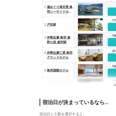
1.
湯めぐり海百景 鳥
羽シーサイドホテ
ル
1
2.
戸田家
1
3.
伊勢志摩 鳥羽 扇
野の里 扇芳閣
2
4.
伊勢志摩三景 鳥羽
グランドホテル
1
5.
鳥羽国際ホテル
2
6.
ホテル アルティア
鳥羽
1
7.
大江戸温泉物語 志
宿泊日が決まっているなら…
摩彩朝楽
宿泊日と人数を選択すると、