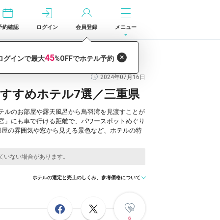
予約確認
ログイン
会員登録
メニュー
重県
2024年07月16日
すすめホテル7選／三重県
テルのお部屋や露天風呂から鳥羽湾を見渡すことが
宮」にも車で行ける距離で、パワースポットめぐり
部屋の雰囲気や窓から見える景色など、ホテルの特
ホテルの選定と売上のしくみ、参考価格について
6