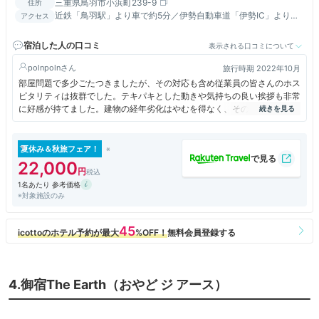
三重県鳥羽市小浜町239-9
住所
近鉄「鳥羽駅」より車で約5分／伊勢自動車道「伊勢IC」より車
アクセス
で約20分
宿泊した人の口コミ
表示される口コミについて
polnpoln
旅行時期 2022年10月
部屋問題で多少ごたつきましたが、その対応も含め従業員の皆さんのホス
ピタリティは抜群でした。テキパキとした動きや気持ちの良い挨拶も非常
に好感が持てました。建物の経年劣化はやむを得なく、その分が価格に反
映されていると思えば問題ありません。ロケーションも食事も良かったで
す。
夏休み＆秋旅フェア！
22,000
1名あたり 参考価格
※対象施設のみ
4.御宿The Earth（おやど ジ アース）