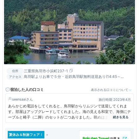
三重県鳥羽市小浜町237-1
住所
鳥羽駅よりお車で５分・近鉄鳥羽駅無料送迎あり(14:45～
アクセス
18:00)・ 伊勢IC～伊勢二見鳥羽ライン経由２５分
宿泊した人の口コミ
表示される口コミについて
seensaai
旅行時期 2023年4月
あらかじめ電話をしてくれると、鳥羽駅からリムジンで送迎してくれま
す。部屋はアップグレードしてくれました。海の見える和室で、海側にテ
ーブルと椅子（二脚）のセットが二つありました。眺めはまあまあです。
夕食は海鮮を選びました。部屋食だったのですが、食べている途中に追加
の料理が二回来ました。温かいものをという配慮でしょうが、邪魔が入る
という気もしました。冷蔵庫にビールが入っていますが、夕食のビールと
夏休み＆秋旅フェア！