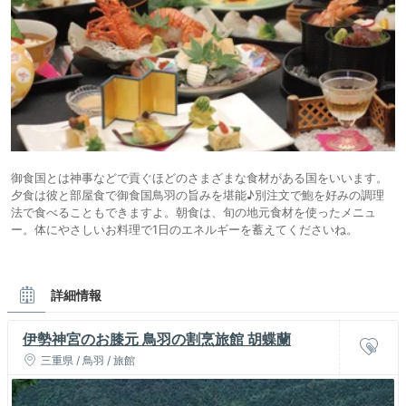
御食国とは神事などで貢ぐほどのさまざまな食材がある国をいいます。
夕食は彼と部屋食で御食国鳥羽の旨みを堪能♪別注文で鮑を好みの調理
法で食べることもできますよ。朝食は、旬の地元食材を使ったメニュ
ー。体にやさしいお料理で1日のエネルギーを蓄えてくださいね。
詳細情報
伊勢神宮のお膝元 鳥羽の割烹旅館 胡蝶蘭
三重県 / 鳥羽 / 旅館