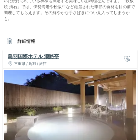
いだ続けられている神様も満足する美味しいお料理なんですよ。「鉄板
焼 清石」では、伊勢海老や松阪牛など厳選された季節の食材を目の前で
調理してもらえます。その鮮やかな手さばきについ見入ってしまうか
も。
詳細情報
鳥羽国際ホテル 潮路亭
三重県 / 鳥羽 / 旅館