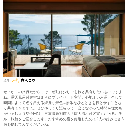
出典：
せっかくの旅行だからこそ、感動は少しでも彼と共有したいものですよ
ね。露天風呂付客室はまさにプライベート空間。心地よいお湯、そして
時間によって色を変える綺麗な景色…素敵なひとときを彼と余すことな
く共有できますよ。ぜひゆっくり語らって、会えなかった時間を埋めち
ゃいましょう♡今回は、三重県鳥羽市の「露天風呂付客室」があるホテ
ル・旅館をご紹介します。おすすめの宿を厳選したので2人の好みに合う
宿を探してみてくださいね。