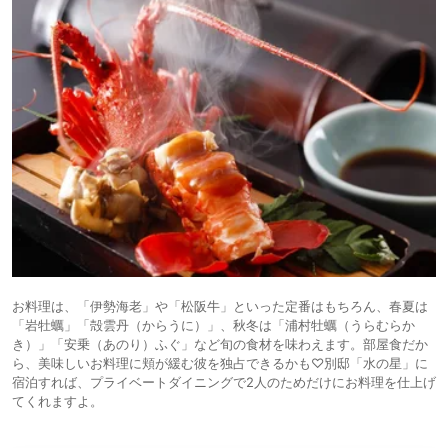
お料理は、「伊勢海老」や「松阪牛」といった定番はもちろん、春夏は
「岩牡蠣」「殻雲丹（からうに）」、秋冬は「浦村牡蠣（うらむらか
き）」「安乗（あのり）ふぐ」など旬の食材を味わえます。部屋食だか
ら、美味しいお料理に頬が緩む彼を独占できるかも♡別邸「水の星」に
宿泊すれば、プライベートダイニングで2人のためだけにお料理を仕上げ
てくれますよ。