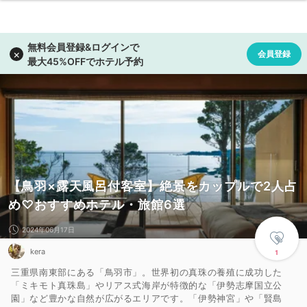
【鳥羽×露天風呂付客室】絶景をカップルで2人占
め♡おすすめホテル・旅館6選
2024年06月17日
kera
1
三重県南東部にある「鳥羽市」。世界初の真珠の養殖に成功した
「ミキモト真珠島」やリアス式海岸が特徴的な「伊勢志摩国立公
園」など豊かな自然が広がるエリアです。「伊勢神宮」や「賢島