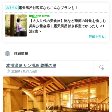
露天風呂付客室ならこんなプランも！
おすすめ
【大人世代の美食旅】鮑など季節の味覚を愉しむ
美味少量会席｜露天風呂付き客室でゆったり＜1
泊2食＞
詳細を見る
詳細情報
本浦温泉 サン浦島 悠季の里
三重県 / 鳥羽 / 旅館