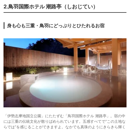
仲居さんが一人一組専任でつくので夕食、朝食の配膳、部屋の説明、
2.鳥羽国際ホテル 潮路亭（しおじてい）
帰りの見送りまで担当制なのはすごく安心できましたしその点は高評価で
した！
身も心も三重・鳥羽にどっぷりとひたれるお宿
「伊勢志摩地国立公園」にたたずむ「鳥羽国際ホテル 潮路亭」。宿の中
には三重の伝統文化が散りばめられています。五感すべてで“この土地な
らでは”を感じることができますよ。なかでも真珠のようにきらきら輝く