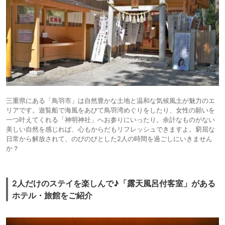
三重県にある「鳥羽市」は自然豊かな土地と温和な気候風土が魅力のエ
リアです。遊覧船で海風をあびて鳥羽湾めぐりをしたり、女性の願いを
一つ叶えてくれる「神明神社」へお参りにいったり。余計なものがない
美しい自然を感じれば、心もからだもリフレッシュできますよ。窮屈な
日常から解放されて、のびのびとした2人の時間を過ごしにいきません
か？
2人だけのステイを楽しんで♪「露天風呂付客室」がある
ホテル・旅館をご紹介