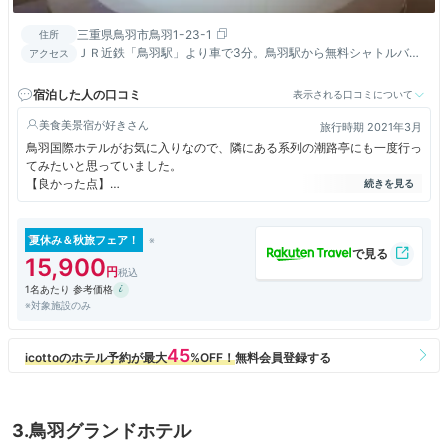
三重県鳥羽市鳥羽1-23-1
住所
ＪＲ近鉄「鳥羽駅」より車で3分。鳥羽駅から無料シャトルバス
アクセス
有。（12:30～18:00の間毎時0分・30分。ご予約不要）
宿泊した人の口コミ
表示される口コミについて
美食美景宿が好き
旅行時期 2021年3月
鳥羽国際ホテルがお気に入りなので、隣にある系列の潮路亭にも一度行っ
てみたいと思っていました。
【良かった点】
立派な門構えで高級旅館の装いです。
スタッフの方々も親切でプロフェッショナルな対応でした。
夕食・朝食はさすが鳥羽国際ホテルと言いたくなる完成度でとても美味し
夏休み＆秋旅フェア！
かったです。
15,900
特に朝食の和食は鳥羽国際ホテルの朝食よりも美味しかったです。
1名あたり 参考価格
※対象施設のみ
【イマイチな点】
お部屋は建物自体が古いせいか高級感がなく安い宿感があり残念でした。
ミキモトコスメティックスとコラボのパール風呂はキラキラしていて楽し
いですがお湯がオーバーフロータイプではないのでお湯に汚れが溜まりが
ちなのでプチ潔癖の私には少しキツかったのと、せっかくのキラキラが半
減してしまっており残念でした。
3.鳥羽グランドホテル
【感想】