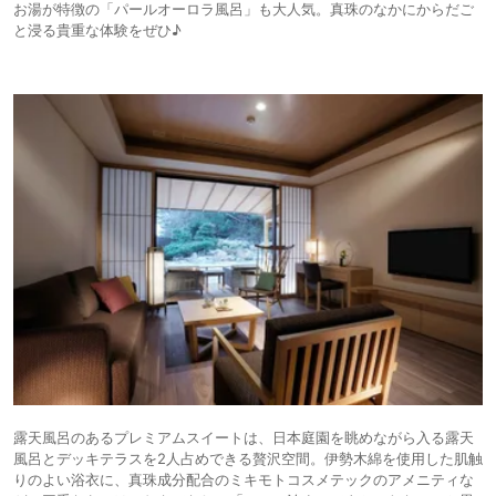
お湯が特徴の「パールオーロラ風呂」も大人気。真珠のなかにからだご
と浸る貴重な体験をぜひ♪
露天風呂のあるプレミアムスイートは、日本庭園を眺めながら入る露天
風呂とデッキテラスを2人占めできる贅沢空間。伊勢木綿を使用した肌触
りのよい浴衣に、真珠成分配合のミキモトコスメテックのアメニティな