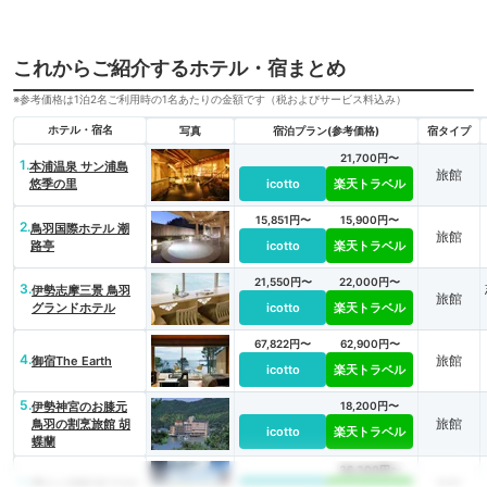
これからご紹介するホテル・宿まとめ
※参考価格は1泊2名ご利用時の1名あたりの金額です（税およびサービス料込み）
ホテル・宿名
写真
宿泊プラン(参考価格)
宿タイプ
21,700円〜
1.
本浦温泉 サン浦島
旅館
悠季の里
icotto
楽天トラベル
15,851円〜
15,900円〜
2.
鳥羽国際ホテル 潮
旅館
路亭
icotto
楽天トラベル
21,550円〜
22,000円〜
3.
伊勢志摩三景 鳥羽
旅館
グランドホテル
icotto
楽天トラベル
67,822円〜
62,900円〜
4.
旅館
御宿The Earth
icotto
楽天トラベル
5.
伊勢神宮のお膝元
18,200円〜
旅館
鳥羽の割烹旅館 胡
icotto
楽天トラベル
蝶蘭
36,300円〜
6.
旅館
季さら別邸 刻 TOKI