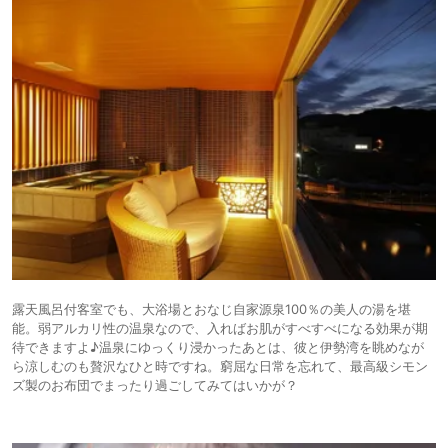
露天風呂付客室でも、大浴場とおなじ自家源泉100％の美人の湯を堪
能。弱アルカリ性の温泉なので、入ればお肌がすべすべになる効果が期
待できますよ♪温泉にゆっくり浸かったあとは、彼と伊勢湾を眺めなが
ら涼しむのも贅沢なひと時ですね。窮屈な日常を忘れて、最高級シモン
ズ製のお布団でまったり過ごしてみてはいかが？