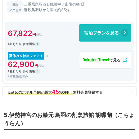
三重県鳥羽市石鏡町中ノ山龍の栖
住所
近鉄鳥羽駅から車で約35分
アクセス
67,822
宿泊プランを見る
1名あたり 参考価格
夏休み＆秋旅フェア！
62,900
1名あたり 参考価格
※対象施設のみ
5.伊勢神宮のお膝元 鳥羽の割烹旅館 胡蝶蘭（こちょ
うらん）