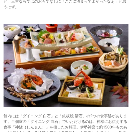
ど、三重ならではのおもてなしに「ここに泊まってよかったなぁ」と思
うはず。
館内には「ダイニング 白石」と「鉄板焼 清石」の2つの食事処がありま
す。半個室の「ダイニング 白石」でいただけるのは、神様にお供えする
食事「神餞（しんせん）」を模したお料理。伊勢神宮で約1500年ものあ