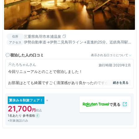
三重県鳥羽市本浦温泉
住所
伊勢自動車道→伊勢二見鳥羽ライン→直進約25分。近鉄鳥羽駅1
アクセス
番出口より無料送迎バス約20分（要予約）
宿泊した人の口コミ
表示される口コミについて
たろちゃん
旅行時期 2020年2月
今回リニューアルとのことで宿泊しました！
お部屋はとても綺麗ですごく清潔感があり良かったのですが、
温泉が外にでて１分ぐらいは歩くので冬の２月の寒さで歩くのは結構きつ
かったです。
お風呂で温まっても体が冷めてしまうので行くのにちょっと躊躇してしま
夏休み＆秋旅フェア！
いました。
21,700
1名あたり 参考価格
食事は伊勢海老と牡蠣料理、河豚が２回ずつ出てきたので、
※対象施設のみ
種類としては多く感じましたが仕入れがこの３つしかないのかなと思って
しまって、
料理自体は美味しいですが値段の割には満足度が低かったです。