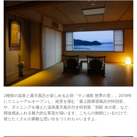
2種類の温泉と露天風呂が楽しめるお宿「サン浦島 悠季の里」。2019年
にリニューアルオープンし、絶景を望む「最上階展望風呂付特別室」
や、ダイニングを備えた温泉露天風呂付き特別室「別邸 水の星」など、
開放感あふれる魅力的な客室が揃います。こちらの旅館にいるだけで、
彼とたくさんの素敵な思い出をつくれちゃいますよ。