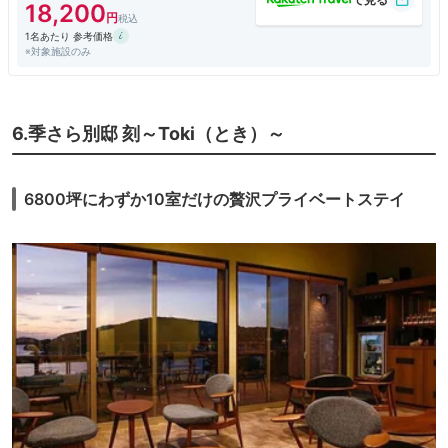
も高すぎ。
18,200
大浴場近くにソフトドリンクの自販機があるので、そこに入れて値段を安
1名あたり 参考価格
くしたほうがよいと思う。
※対象施設のみ
大浴場は露天風呂が一つしかないので、男女入れ替え制です。
従業員に外国人の方が多くいますが、皆さん一生懸命に働いていました。
宿の周辺には店が内容でしたので、食べ物、お酒など必要な方はあらかじ
め準備して行ったほうがよいと思います。
6.季さら別邸 刻～Toki（とき）～
6800坪にわずか10室だけの贅沢プライベートステイ