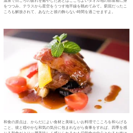
温泉で日ごろの疲れを癒やしたあとはここちよいタオル地の部屋着に身
をつつみ、テラスから星空をうつす地平線を眺めてみて。窮屈だったこ
ころも解放されて、あなたと彼の飾らない時間を過ごせますよ。
和食の原点は、からだによい食材と美味しいお料理でこころを和らげる
こと。彼と穏やかな和気の気分に包まれながら食事をすれば、四季を感
じる和食がより一層美味しく感じられるかも♡和食の中心となるお米は