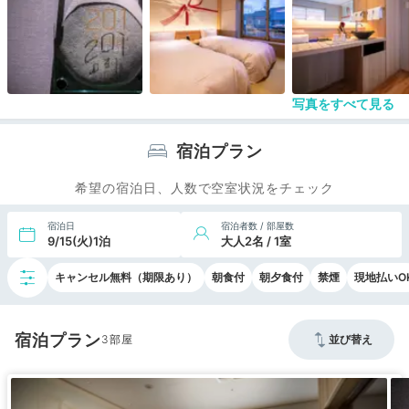
写真をすべて見る
宿泊プラン
希望の宿泊日、人数で空室状況をチェック
宿泊日
宿泊者数 / 部屋数
9/15(火)1泊
大人2名 / 1室
キャンセル無料（期限あり）
朝食付
朝夕食付
禁煙
現地払いO
宿泊プラン
3
並び替え