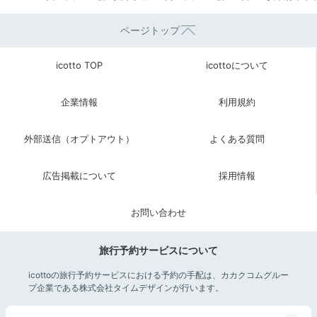
ザイナー・斉藤上太郎氏が手掛けた美しい空間で、気分
良くお酒を楽しんではいかが。
シャンパンや地酒などの
ページトップ
アルコールメニューもフリーサービス
で頂くことができ
ますよ。
icotto TOP
icottoについて
企業情報
利用規約
its_me_anlina
外部送信（オプトアウト）
よくある質問
夜はビール・ワイン・日本酒・オリジナルカクテルなど
広告掲載について
採用情報
が飲み放題♪就寝前には
アロマオイルを選んでお部屋に
+1
持ち帰りできるサービスも
ありました♡
お問い合わせ
旅行予約サービスについて
2日目
icottoの旅行予約サービスにおける予約の手配は、カカクコムグルー
プ企業である株式会社タイムデザインが行います。