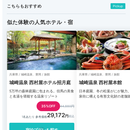
こちらもおすすめ
Pickup
似た体験の人気ホテル・宿
兵庫県 / 城崎温泉、豊岡 / 旅館
兵庫県 / 城崎温泉、豊岡 / 旅館
城崎温泉 西村屋ホテル招月庭
城崎温泉 西村屋本館
5万坪の森林庭園に包まれる。但馬の美食
日本庭園、冬の松葉がにが魅力
と名湯を堪能する温泉リゾート
泉街に構える有形文化財の老舗
35%OFF
44,880円
29,172
1名あたり 参考価格
宿泊プランを探す