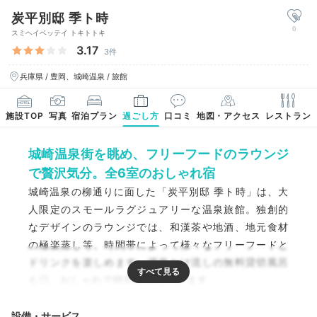
炭平別邸 季ト時
0
スミヘイベッテイ トキトトキ
3.17
3件
兵庫県 / 豊岡、城崎温泉 / 旅館
施設TOP
写真
宿泊プラン
過ごし方
口コミ
地図・アクセス
レストラン
城崎温泉街を眺め、フリーフードのラウンジ
で贅沢気分。全6室のおしゃれ宿
城崎温泉の柳通りに面した「炭平別邸 季ト時」は、大
人限定のスモールラグジュアリーな温泉旅館。独創的
なデザインのラウンジでは、和漢茶や地酒、地元食材
の極楽蒸し等、時間帯によって様々なフリーフードと
ドリンクを楽しめます。源泉かけ流しの無料貸切風呂
も◎。おしゃれで特別な旅が叶います。
設備・サービス