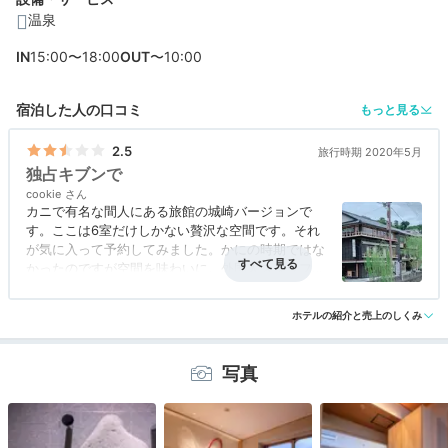
温泉
編集部おすすめの３つのポイント
IN
15:00〜18:00
OUT
〜10:00
城崎温泉のシンボル「柳通り」が目の前。外湯も満喫で
宿泊した人の口コミ
もっと見る
きる立地
体に優しいフードやドリンクが無料♪1日中楽しめるラウ
2.5
旅行時期 2020年5月
ンジ
独占キブンで
cookie
好きな時にゆったり温泉浴。源泉かけ流しの無料貸切風
カニで有名な間人にある旅館の城崎バージョンで
呂
す。ここは6室だけしかない贅沢な空間です。それ
が気に入って予約してみました。かにの時期ではな
かったのですが空間を味わいに。外国人スタッフさ
んもとても愛想がよかったです。
ホテルの紹介と売上のしくみ
写真