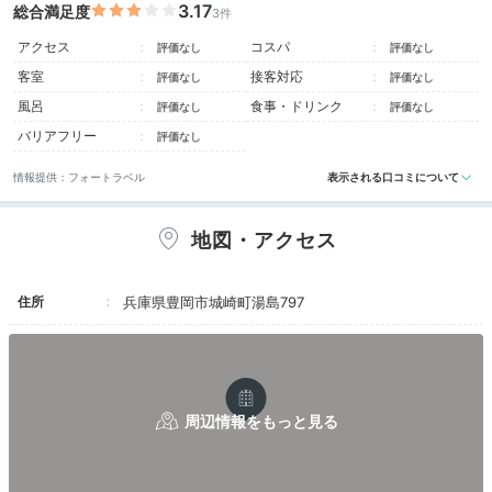
3.17
総合満足度
3件
備えたモダンな和洋室タイプで、縁起の良い「紅白蝶結
び」など全室異なるインテリアも魅力的です。窓から大
アクセス
コスパ
評価なし
評価なし
溪川と柳並木が見えるお部屋もあり、城崎の風情を満喫
客室
接客対応
評価なし
評価なし
できますよ。
風呂
食事・ドリンク
評価なし
評価なし
バリアフリー
評価なし
情報提供：フォートラベル
表示される口コミについて
its_me_anlina
地図・アクセス
「ひなび」に滞在。清潔で綺麗なのが良かったです♪
障
子を開けると城崎温泉らしい景色で最高♡
アメニティは
+2
一通り揃っていて、ドライヤーはダイソンでした。
住所
兵庫県豊岡市城崎町湯島797
Lounge
15:30