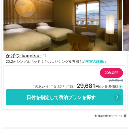
かげつ-kagetsu-
20.2㎡
シングルベッド 2 台およびシングル布団 1 組
客室の詳細
20%OFF
37,100円
29,681
1名あたり（1泊2名利用時）
日付を指定して宿泊プランを探す
割引前の料金について