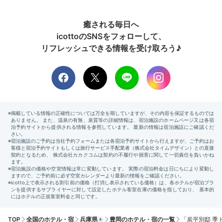
Lounge
癒される毎日へ
21:00
icottoのSNSをフォローして、
リフレッシュできる情報を受け取ろう♪
ラウンジでゆったり
お酒を楽しむ夜
ラウンジのデザインソファ
ラウ
夜のラウンジはしっとりとした趣に。日本屈指の着物デ
TOP
全国のホテル・宿
兵庫県
豊岡のホテル・宿の一覧
「炭平別邸 季