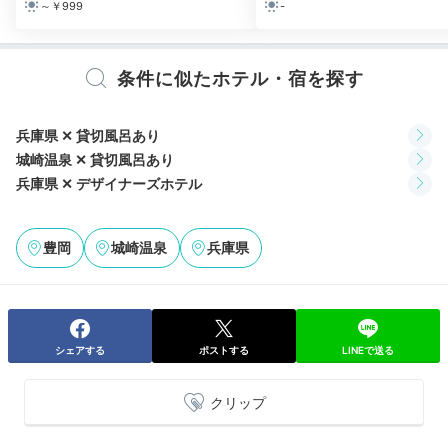
夜は、城崎温泉街の「をり鶴」さんでお寿司を頂きました。絶品で
～￥999
-
毎年行っています♪ホテルまでの帰り道は、浴衣で温泉街を散歩しま
した♡
条件に似たホテル・宿を探す
兵庫県 ✕ 貸切風呂あり
Dinner
城崎温泉 ✕ 貸切風呂あり
18:00
兵庫県 ✕ デザイナーズホテル
フリーサービスの
「極楽蒸し」を堪能！
豊岡
城崎温泉
兵庫県
シェアする
ポストする
LINEで送る
クリップ