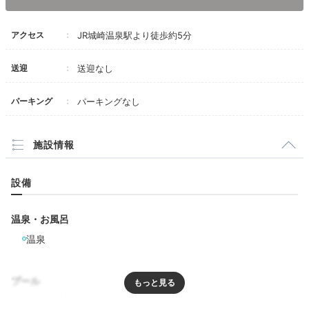
柳並木を眺めながら
ラウンジでおやつを♡
アクセス
JR城崎温泉駅より徒歩約5分
送迎
送迎なし
パーキング
パーキングなし
施設情報
設備
3階ラウンジ
its_me_anlinaさんの投稿
フ
温泉・お風呂
3階には城崎温泉のメインストリートを見下ろすおしゃ
温泉
れなラウンジが。時間によって
様々なメニューが提供さ
れ、宿泊者は無料で楽しめます♪
和漢アロマティーや豆
プール
乳スイーツ等、体も喜ぶフードとドリンクを味わってみ
て。