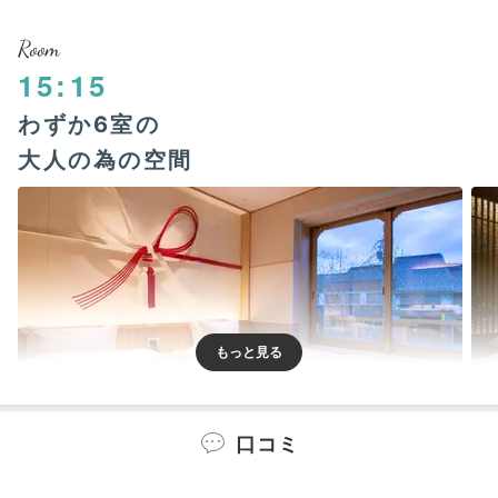
Room
15:15
わずか6室の
大人の為の空間
口コミ
むすび-musubi-
かげつ
全6室の客室は大人のための空間。
室内は畳にベッドを