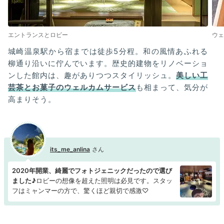
エントランスとロビー
ウェ
城崎温泉駅から宿までは徒歩5分程。和の風情あふれる
柳通り沿いに佇んでいます。歴史的建物をリノベーショ
ンした館内は、趣がありつつスタイリッシュ。
美しい工
芸茶とお菓子のウェルカムサービス
も相まって、気分が
高まりそう。
its_me_anlina
2020年開業、綺麗でフォトジェニックだったので選び
ました♪
ロビーの想像を超えた照明は必見です。スタッ
+1
フはミャンマーの方で、驚くほど親切で感激♡