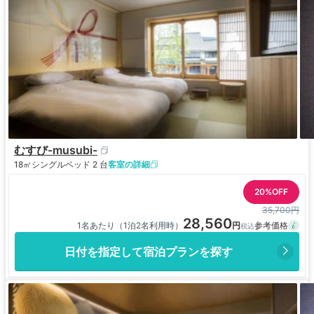
むすび-musubi-
18㎡
シングルベッド 2 台
客室の詳細
20%OFF
35,700円
28,560
1名あたり（1泊2名利用時）
日付を指定して宿泊プランを探す