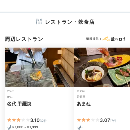
※設備・アメニティは、確認が取れている情報を表示しています。
レストラン・飲食店
周辺レストラン
情報提供：
城崎温泉の町並み(柳通り)
宿の
宿で借りられる色浴衣を着て、目の前に広がる柳通りを
ぶらり。食事をしたり、城崎温泉名物の「外湯めぐり」
を楽しんではいかが。
「外湯」と呼ばれる7つの共同温
泉浴場は、いずれも宿から徒歩圏内
にありますよ。
4m
25m
かに
居酒屋
名代 甲羅焼
あまね
its_me_anlina
3.10
3.07
32件
17件
￥1,000～￥1,999
-