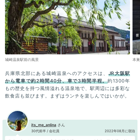
城崎温泉駅前の風景
本巣
兵庫県北部にある城崎温泉へのアクセスは、
JR大阪駅
から電車で約2時間40分、車で3時間半程。
約1300年
もの歴史を持つ風情溢れる温泉地で、駅周辺には多彩な
飲食店も並びます。まずはランチを楽しんではいかが。
its_me_anlina
30代前半 / 会社員
2022年08月に宿泊