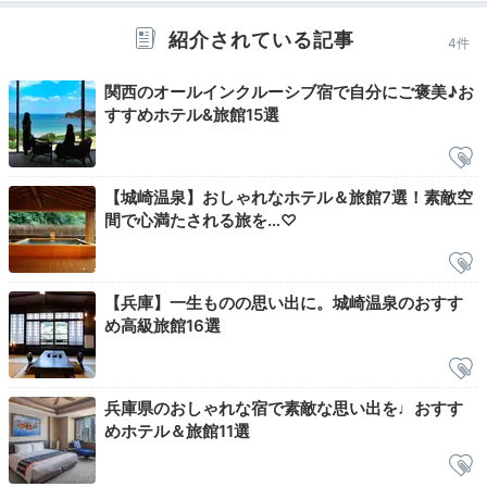
紹介されている記事
4件
食べ放題の「極楽蒸し」一例①
食
関西のオールインクルーシブ宿で自分にご褒美♪お
夜は
蒸気で食材の旨味をぎゅっと閉じこめる「極楽蒸
すすめホテル&旅館15選
し」が食べ放題！
1階で好きな食材を選び、3階ラウン
ジで味わえます。こちらも一部の食材を除き無料。時期
によっては「但馬牛ひつまぶし」付きのプランが登場す
【城崎温泉】おしゃれなホテル＆旅館7選！素敵空
ることも。
間で心満たされる旅を…♡
【兵庫】一生ものの思い出に。城崎温泉のおすす
め高級旅館16選
its_me_anlina
18時頃に「極楽蒸し」が始まります！
帆立など贅沢な食
材が並んでいてビックリ。
外で食事しなくても良かった
+6
兵庫県のおしゃれな宿で素敵な思い出を♩おすす
かも…！と思うような豪華さでした。
めホテル＆旅館11選