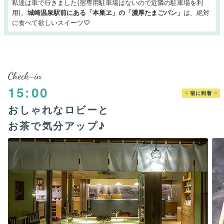
私達は車で行きました(宿専用駐車場はないので近隣の駐車場を利
用)。
城崎温泉駅前にある「本巣ヱ」の「濃厚たまごパン」
は、絶対
に食べて欲しいスイーツ♡
Check-in
15:00
宿に到着
おしゃれなロビーと
お茶で気分アップ♪