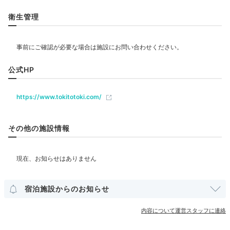
リラクゼーション
衛生管理
its_me_anlina
飲食
公式HP
ラウンジでお茶とお菓子を楽しみました♪外は温泉街が
広がっていて、最高の気分でした♡
+1
ベビー＆子供関連
https://www.tokitotoki.com/
部屋情報
その他の施設情報
Freetime
16:30
その他館内施設
宿から柳通りまで徒歩すぐ
おしゃれな浴衣姿で
宿泊施設からのお知らせ
温泉街をそぞろ歩き
アメニティ
内容について運営スタッフに連絡
冷蔵庫
洗浄機付トイレ
浴衣
歯ブラシ
カミソリ
洗顔
シャワーキャップ
ドライヤー
お茶セット
電気ポット