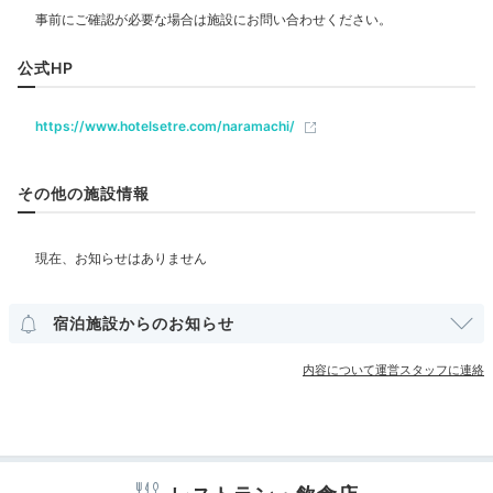
飲食
レストラン
miho826ohim
公式HP
ラウンジではスパークリングワインとおつまみをいただき、のんび
ベビー＆子供関連
り過ごしました。また、中庭に鶏がいて、子どもは鶏に興味津々で
https://www.hotelsetre.com/naramachi/
した。
ベビーベッド
その他の施設情報
部屋情報
和洋室
洋室
インターネット利用可能
Wi-Fi利用可能
Dinner
18:00
その他館内施設
宿泊施設からのお知らせ
地元の旬素材を
五感で楽しむ夕食
内容について運営スタッフに連絡
アメニティ
テレビ
冷蔵庫
エアコン
スリッパ
洗浄機付トイレ
パジャマ
歯ブラシ
カミソリ
シャンプー
リンス
コンディショナー
ボディソープ
タオル
バスタオル
ドライヤー
電気ポット