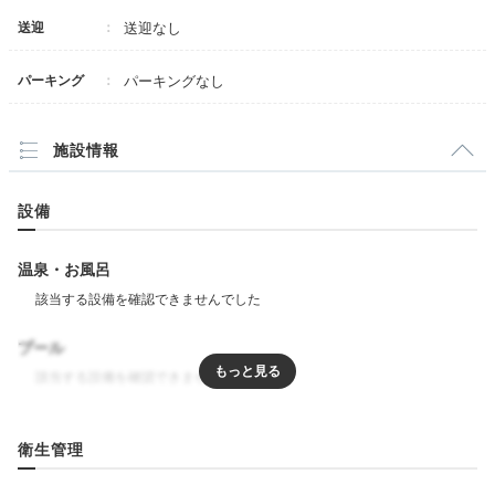
送迎
送迎なし
パーキング
パーキングなし
施設情報
設備
温泉・お風呂
ラウンジ
ラウ
滞在中は、宿泊者限定のラウンジでドライフルーツやク
プール
ッキー、ドリンクなどを自由に満喫。茶室「匠室（マイ
スタールーム）」にもラウンジのドリンクやお菓子を持
ち込めます。釘を使わない三方格子の技法と土壁で作ら
リラクゼーション
れた空間で寛いで。
衛生管理