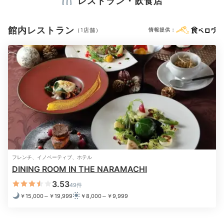
レストラン・飲食店
※設備・アメニティは、確認が取れている情報を表示しています。
館内レストラン
（1店舗）
情報提供：
夕食メニュー一例(1)
夕食
夕食はホテルのレストランで。大和野菜や地元のブラン
ド牛をはじめ、厳選した地域の旬素材を使用したコース
です。ドリンクオールインクルーシブなのも◎
一面のガ
ラス窓から中庭を望む、開放的な雰囲気
も味わって♪
フレンチ、イノベーティブ、ホテル
DINING ROOM IN THE NARAMACHI
miho826ohim
3.53
49件
￥15,000～￥19,999
￥8,000～￥9,999
ホテルのレストランでコース料理を。大和野菜にまほろ
ば赤牛、大和牛と奈良の食材を満喫。私の誕生日もお祝
+5
いしていただき、子どもはキッズメニューをお願いしま