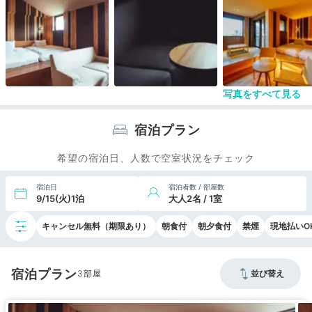
す。朝食も見た目に美しい小綺麗な盛り付けで美味
しかったです。まだ新しいホテルなので館内は清潔
で綺麗。スタイリッシュなデザインで、いわゆる映
えるホテルで若い人たちにウケそうです。
こんなに良いことづくめだったのに１つだけ残念だ
ったのは、部屋の水回りです。部屋と洗面所の間に
写真をすべて見る
ドア(仕切り)が無い。お風呂の洗い場に便器が鎮座
している！？ちゃんとした洗い場になっているの
で、ユニットバスとは微妙に違う。非常に使いにく
宿泊プラン
く、設計ミスかと思うような変な水回りでした。大
浴場があればこの問題は解決しますが、大浴場はあ
希望の宿泊日、人数で空室状況をチェック
りませんでした。個人的には、このタイプの部屋の
リピはありません。
宿泊日
宿泊者数 / 部屋数
9/15(火)1泊
大人2名 / 1室
キャンセル無料（期限あり）
朝食付
朝夕食付
禁煙
現地払いO
宿泊プラン
3
並び替え