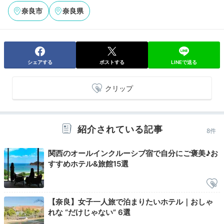
奈良市
奈良県
バスルーム一例
洗面
夜は客室でバスタイムを満喫したり、ソファに座って旅
の思い出話しに花を咲かせたり。ケトルや音楽プレーヤ
ーも完備され、思い思いの時間を過ごせます。
吉野杉の
シェアする
ポストする
LINEで送る
間伐材にアロマをしみ込ませ、客室で香りを楽しむ
こと
も。
クリップ
紹介されている記事
miho826ohim
8件
部屋にバースデーケーキを運んでもらい、改めてお祝い
関西のオールインクルーシブ宿で自分にご褒美♪お
してもらいました。また、ラウンジのドリンクを客室に
+2
すすめホテル&旅館15選
持ち込めたので、スパークリングワインで再び乾杯しま
した。
【奈良】女子一人旅で泊まりたいホテル｜おしゃ
れな “だけじゃない” 6選