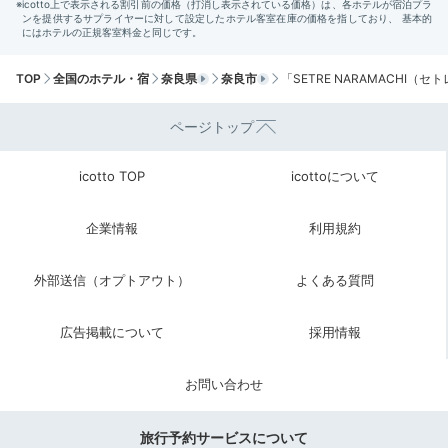
Check-out
11:00
宿を出発
館内施設を楽しんで
TOP
全国のホテル・宿
奈良県
奈良市
「SETRE NARAMACHI（
チェックアウト
ページトップ
icotto TOP
icottoについて
企業情報
利用規約
外部送信（オプトアウト）
よくある質問
広告掲載について
採用情報
ライブラリー＆レコードルーム
レコ
お問い合わせ
「ライブラリー＆レコードルーム」には写真集や洋書、
絵本などが並びます。「星宙テラス」は、目の前に世界
旅行予約サービスについて