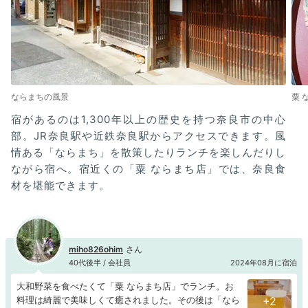
ならまちの風景
粟 
宿があるのは1,300年以上の歴史を持つ奈良市の中心
部。JR奈良駅や近鉄奈良駅からアクセスできます。風
情ある「ならまち」を散策したりランチを楽しんだりし
ながら宿へ。宿近くの「粟 ならまち店」では、奈良食
材を堪能できます。
miho826ohim
40代後半 / 会社員
2024年08月に宿泊
大和野菜を食べたくて「粟 ならまち店」でランチ。お
料理は綺麗で美味しくて癒されました。その後は「なら
+2