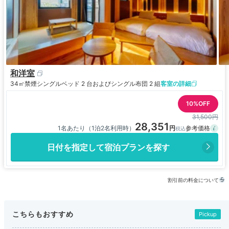
和洋室
34㎡
禁煙
シングルベッド 2 台およびシングル布団 2 組
客室の詳細
10%OFF
31,500円
28,351
1名あたり（1泊2名利用時）
日付を指定して宿泊プランを探す
割引前の料金について
こちらもおすすめ
Pickup