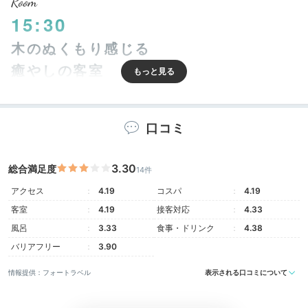
Room
15:30
木のぬくもり感じる
癒やしの客室
口コミ
3.30
総合満足度
14件
アクセス
4.19
コスパ
4.19
客室
4.19
接客対応
4.33
風呂
3.33
食事・ドリンク
4.38
バリアフリー
3.90
ツインルーム 青丹
和洋
情報提供：フォートラベル
表示される口コミについて
全32室の客室は吉野杉をふんだんに使用。森林浴をし
ているような、ぬくもり感じる癒やしの空間です。
猿沢