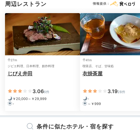
した。
周辺レストラン
情報提供：
Relax
20:30
とことんのんびり
27m
41m
お部屋で夜を満喫
ジビエ料理、日本料理、創作料理
喫茶店、そば、甘味処
じびえ井田
衣掛茶屋
3.06
3.19
6件
28件
￥20,000～￥29,999
-
-
～￥999
条件に似たホテル・宿を探す