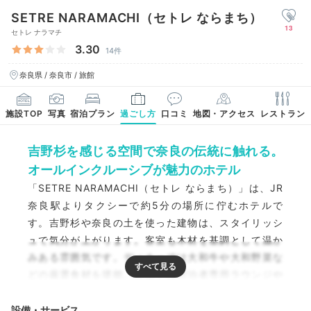
SETRE NARAMACHI（セトレ ならまち）
13
セトレ ナラマチ
3.30
14件
奈良県 / 奈良市 / 旅館
施設TOP
写真
宿泊プラン
過ごし方
口コミ
地図・アクセス
レストラン
吉野杉を感じる空間で奈良の伝統に触れる。
オールインクルーシブが魅力のホテル
「SETRE NARAMACHI（セトレ ならまち）」は、JR
奈良駅よりタクシーで約5分の場所に佇むホテルで
す。吉野杉や奈良の土を使った建物は、スタイリッシ
ュで気分が上がります。客室も木材を基調として温か
みある雰囲気です。ディナーでは大和牛や大和野菜な
どの厳選食材を堪能。滞在中は宿泊者専用ラウンジや
ディナー時のドリンクが込みのオールインクルーシブ
で、ゆっくりと過ごせます。
設備・サービス