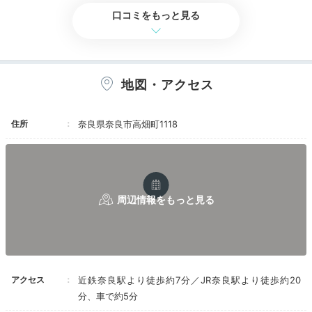
池や中庭に面した客室、テラス付きの客室も
。「蘇芳」
口コミをもっと見る
は和室がありお布団も敷けるので、ファミリーにもおす
すめです。
地図・アクセス
miho826ohim
住所
奈良県奈良市高畑町1118
「和洋デラックスルーム 紅」に宿泊。ハリウッドツイ
ンのベッドが広くて3人でもゆとりがありました。靴を
+2
脱ぐタイプの部屋は、子どもがいるので助かりました。
Lounge
16:00
アクセス
近鉄奈良駅より徒歩約7分／JR奈良駅より徒歩約20
ドリンクフリーが嬉しい
分、車で約5分
館内でゆっくり過ごす