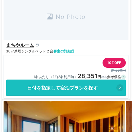
まちやルーム
30㎡
禁煙
シングルベッド 2 台
客室の詳細
10%OFF
31,500円
28,351
1名あたり（1泊2名利用時）
日付を指定して宿泊プランを探す