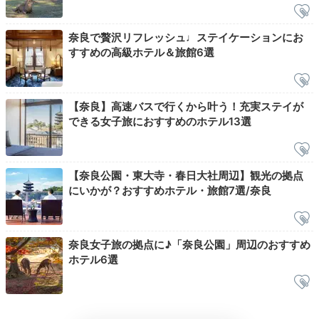
2日目
奈良で贅沢リフレッシュ♩ステイケーションにお
すすめの高級ホテル＆旅館6選
Breakfast
08:00
【奈良】高速バスで行くから叶う！充実ステイが
できる女子旅におすすめのホテル13選
大和野菜に奈良産米
郷土の味が並ぶ朝食
【奈良公園・東大寺・春日大社周辺】観光の拠点
にいかが？おすすめホテル・旅館7選/奈良
奈良女子旅の拠点に♪「奈良公園」周辺のおすすめ
ホテル6選