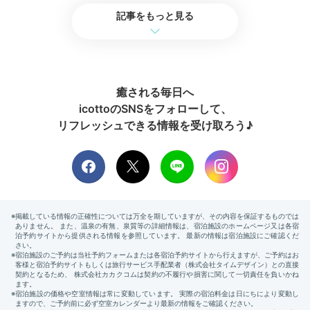
記事をもっと見る
朝食 おむすび
miho826ohimさんの投稿
朝食
朝はレストランで、奈良県産の食材をふんだんに使用し
た奈良の郷土料理を楽しむ朝食。旬の焼き魚や無農薬栽
培の野菜サラダなど、こだわりのメニューです。主食は
癒される毎日へ
奈良の曽爾高原で育った「曽爾米」のおむすび。7種の
icottoのSNSをフォローして、
味を好きなだけ堪能♪
リフレッシュできる情報を受け取ろう♪
miho826ohim
お気に入りは白鳳卵と鮭マヨのおむすび、大和肉鶏甘辛豆乳仕立て
のおむすび。お米好きの夫は7種制覇していました。
飛鳥汁も美味し
くて、子どもはおかわりも
。