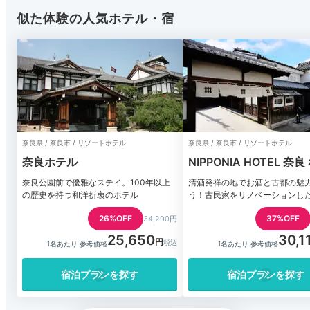
似た体験の人気ホテル・宿
奈良県 / 奈良市 / リゾートホテル
奈良県 / 奈良市 / リゾートホテル
奈良ホテル
NIPPONIA HOTEL 奈
ち
奈良公園前で優雅なステイ。100年以上
清酒発祥の地でお酒と古都の魅
の歴史を持つ和洋折衷のホテル
う！古民家をリノベーションし
26%OFF
37%OFF
34,200円
25,650
30,1
1名あたり 参考価格
1名あたり 参考価格
宿泊プランを探す
宿泊プランを探す