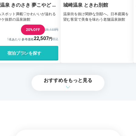
温泉 きのさき 夢こやど 天
城崎温泉 ときわ別館
るスポット満載♡かわいいが溢れる
温泉街を抜け閑静な別邸へ。日本庭園を
ウケ抜群の温泉旅館
望む客室で美食を味わう老舗温泉旅館
20%OFF
28,133円
22,507
1名あたり 参考価格
宿泊プランを探す
おすすめをもっと見る