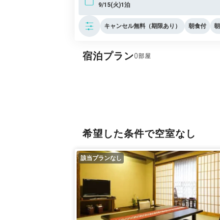
9/15(火)1泊
キャンセル無料（期限あり）
朝食付
朝
宿泊プラン
0
希望した条件で空室なし
該当プランなし