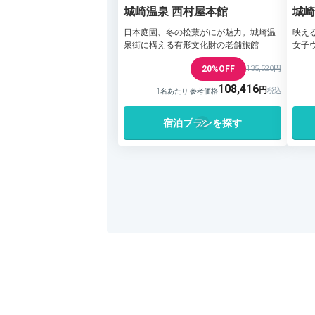
城崎温泉 西村屋本館
城崎
望苑
日本庭園、冬の松葉がにが魅力。城崎温
映え
泉街に構える有形文化財の老舗旅館
女子
20%OFF
135,520円
108,416
1名あたり 参考価格
宿泊プランを探す