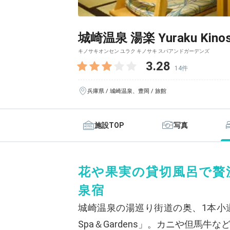
城崎温泉 湯楽 Yuraku Kinos
キノサキオンセン ユラク キノサキ スパアンドガーデンズ
3.28
14件
兵庫県 / 城崎温泉、豊岡 / 旅館
施設TOP
写真
花や果実の貸切風呂で贅
泉宿
城崎温泉の湯巡り街道の奥、1本小道に入っ
Spa＆Gardens」。カニや但馬