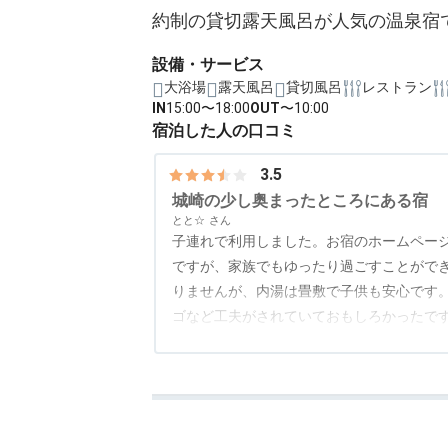
約制の貸切露天風呂が人気の温泉宿
設備・サービス
大浴場
露天風呂
貸切風呂
レストラン
IN
15:00〜18:00
OUT
〜10:00
宿泊した人の口コミ
3.5
城崎の少し奥まったところにある宿
とと☆
子連れで利用しました。お宿のホームペー
ですが、家族でもゆったり過ごすことがで
りませんが、内湯は畳敷で子供も安心です
ゴなど工夫がされていておもしろかったで