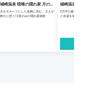
城崎温泉 喧噪の隠れ家 月のし
城崎温泉 西村屋ホテル招月
ずく
月をモチーフにした装飾に和む。大人が
5万坪の森林庭園に包まれる。但馬の
静かに憩う12室のみの隠れ家旅館
と名湯を堪能する温泉リゾート
35%OFF
44,8
29,172
1名あたり 参考価格
宿泊プランを探す