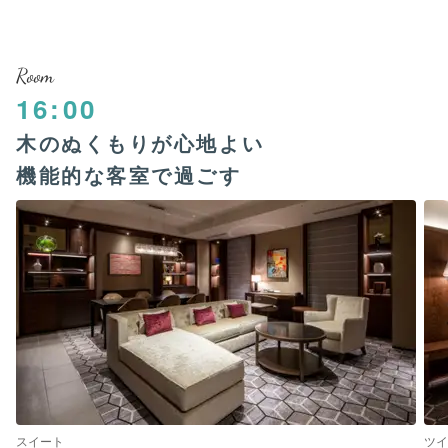
Room
16:00
木のぬくもりが心地よい
機能的な客室で過ごす
スイート
ツイ