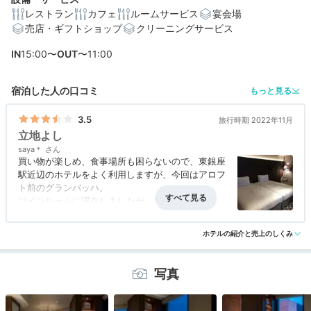
レストラン
カフェ
ルームサービス
宴会場
売店・ギフトショップ
クリーニングサービス
編集部おすすめの３つのポイント
IN
15:00〜
OUT
〜11:00
全室に高級スピーカー完備、ラウンジではバッハの音色
に包まれる
宿泊した人の口コミ
もっと見る
スイーツ好きにたまらない！季節ごとに変わる宝石のよ
うなケーキ
3.5
旅行時期 2022年11月
立地よし
狩野派、バッハにインスピレーションを受けたアートワ
saya＊
ークが点在
買い物が楽しめ、食事場所も困らないので、東銀座
駅近辺のホテルをよく利用しますが、今回はアロフ
ト前のグランバッハ。
ツインルームに滞在しましたが、思っていたより、
ゆったりとした作りで、銀座という立地を考えると
満足できる広さです。
ホテルの紹介と売上のしくみ
写真