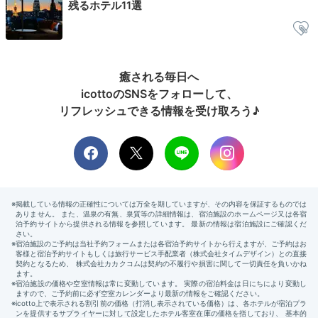
残るホテル11選
スピーカー
で音楽を聞いて、一日がスタート。館内Wi
－Fiのパスワードは客室TVに表示。曲をストリーミン
グ再生したり、調べ物をしたり快適に過ごせます。
癒される毎日へ
icottoのSNSをフォローして、
リフレッシュできる情報を受け取ろう♪
uhihinohi86
早起きの夫は朝から客室で仕事。Wi-Fi環境が良く、ス
トレスフリーで作業ができたそうです。
+1
Breakfast
08:00
栄養価の監修がされた