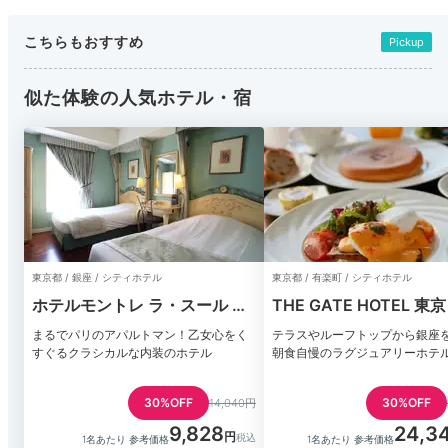
こちらもおすすめ
Pickup
似た体験の人気ホテル・宿
東京都 / 銀座 / シティホテル
東京都 / 有楽町 / シティホテル
ホテルモントレ ラ・スール ギ
THE GATE HOTEL 東京
ンザ
HULIC
まるでパリのアパルトマン！乙女心をく
テラスやルーフトップから銀座
すぐるクラシカルな内装のホテル
朝食自慢のラグジュアリーホテ
30%OFF
30%OFF
14,040円
9,828
24,3
1名あたり 参考価格
1名あたり 参考価格