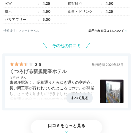
客室
4.25
接客対応
4.50
バッハの音楽に包まれ
風呂
4.50
食事・ドリンク
4.25
午後のティータイム
バリアフリー
5.00
情報提供：フォートラベル
表示される口コミについて
その他の口コミ
3.5
旅行時期 2021年12月
くつろげる新規開業ホテル
tyatya
東銀座駅近く、昭和通りとみゆき通りの交差点、
長い間工事が行われていたところにホテルが開業
し、さっそく泊まりに行きました。窓から眼下に
バー&ラウンジマグダレーナ
昭和通りの色づいた銀杏並木も見えました。部屋
も落ち着いた色調で、大人がくつろげるホテルだ
荷物を置いたら館内のバー＆ラウンジ「マグダレーナ」
と思います。夕食付きのプランにしたので１階の
でティータイム。エグゼクティブフロア利用の方にはウ
交差点に沿ってガラス張りのレストランで、東銀
ェルカムスイーツのサービスも♪バッハの音楽を奏でる
座の町を行きかう人々を見ながら、コース料理を
口コミをもっと見る
ゆっくりといただくことができました。
ピアノの澄んだ音色に包まれながら、おしゃべりをゆっ