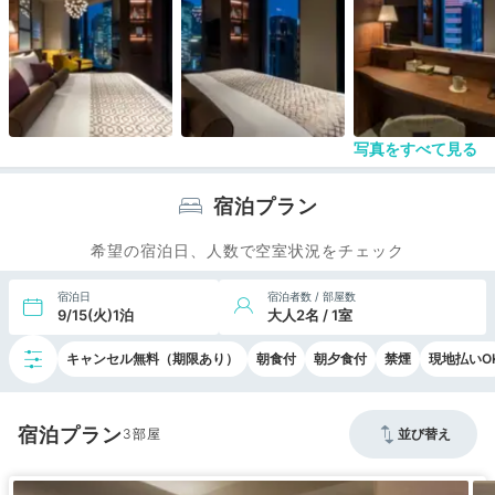
写真をすべて見る
宿泊プラン
希望の宿泊日、人数で空室状況をチェック
宿泊日
宿泊者数 / 部屋数
9/15(火)1泊
大人2名 / 1室
キャンセル無料（期限あり）
朝食付
朝夕食付
禁煙
現地払いO
宿泊プラン
3
並び替え