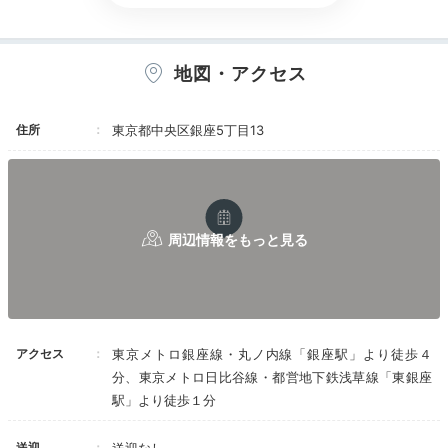
たりと楽しんで。
地図・アクセス
uhihinohi86
住所
東京都中央区銀座5丁目13
私が宿泊したときは、ウェルカムスイーツをラウンジで
いただけました。そのままコーナー席で街を眺めつつ、
+2
昼ビールも楽しみました♪
Dinner
18:00
アクセス
東京メトロ銀座線・丸ノ内線「銀座駅」より徒歩４
四季を感じられる
分、東京メトロ日比谷線・都営地下鉄浅草線「東銀座
ウェルネスフードを
駅」より徒歩１分
送迎