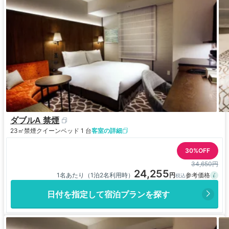
ダブルA 禁煙
23㎡
禁煙
クイーンベッド 1 台
客室の詳細
30%OFF
34,650円
24,255
1名あたり（1泊2名利用時）
日付を指定して宿泊プランを探す