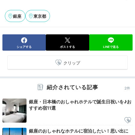
Morning
銀座
東京都
07:00
音楽に耳を傾ける
心地いい朝の時間
シェアする
ポストする
LINEで送る
クリップ
紹介されている記事
2件
銀座・日本橋のおしゃれホテルで誕生日祝いを♪お
すすめ宿11選
サウンドバースピーカー
コー
銀座のおしゃれなホテルに宿泊したい！思い出に
全客室に設置されている高音質のヤマハのサウンドバー