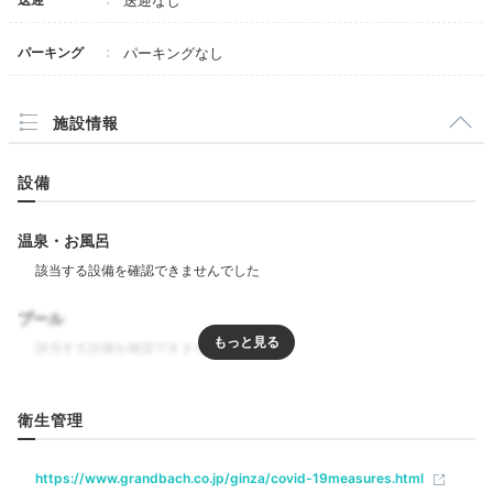
送迎なし
パーキング
パーキングなし
施設情報
設備
温泉・お風呂
ディナーコース一例①
デ
夕食は館内レストラン「ヴァルト ハウス - 森の家‐」で
いただけます。近隣の食材を仕入れ、四季を感じるメニ
プール
ューを提供。美味しさと栄養バランスを考えたフレンチ
を、ソムリエ厳選のワインと共に優雅に楽しめます。
リラクゼーション
衛生管理
uhihinohi86
飲食
https://www.grandbach.co.jp/ginza/covid-19measures.html