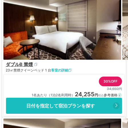
ダブルB 禁煙
23㎡
禁煙
クイーンベッド 1 台
客室の詳細
30%OFF
34,650円
24,255
1名あたり（1泊2名利用時）
日付を指定して宿泊プランを探す