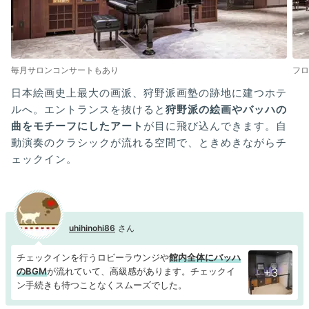
毎月サロンコンサートもあり
フロ
日本絵画史上最大の画派、狩野派画塾の跡地に建つホテ
ルへ。エントランスを抜けると
狩野派の絵画やバッハの
曲をモチーフにしたアート
が目に飛び込んできます。自
動演奏のクラシックが流れる空間で、ときめきながらチ
ェックイン。
uhihinohi86
チェックインを行うロビーラウンジや
館内全体にバッハ
のBGM
が流れていて、高級感があります。チェックイ
+3
ン手続きも待つことなくスムーズでした。