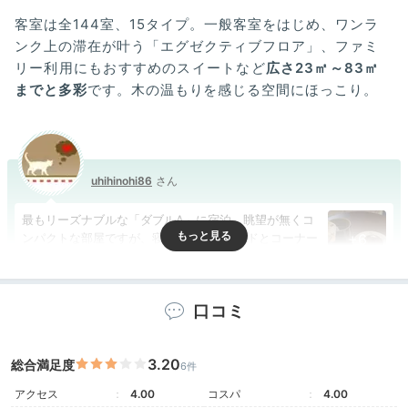
客室は全144室、15タイプ。一般客室をはじめ、ワンラ
ンク上の滞在が叶う「エグゼクティブフロア」、ファミ
リー利用にもおすすめのスイートなど
広さ23㎡～83㎡
までと多彩
です。木の温もりを感じる空間にほっこり。
uhihinohi86
最もリーズナブルな「ダブルA」に宿泊。眺望が無くコ
ンパクトな部屋ですが、寝心地の良いベッドとコーナー
+6
ソファーがあって寛げます。新しくて水回りもピカピカ
で快適。
口コミ
3.20
総合満足度
6件
Lounge
17:00
アクセス
4.00
コスパ
4.00