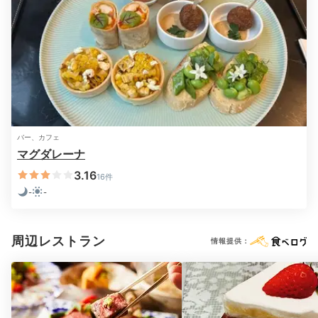
Night
21:30
宿泊者全員サービスの
ナイトミールを味わう
バー、カフェ
マグダレーナ
3.16
16件
-
-
周辺レストラン
情報提供：
ナイトミール