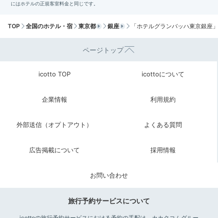
ヘルシーな洋朝食を
TOP
全国のホテル・宿
東京都
銀座
「ホテルグランバッハ東京銀座
ページトップ
icotto TOP
icottoについて
企業情報
利用規約
外部送信（オプトアウト）
よくある質問
ウェルネスブレックファースト
デイ
広告掲載について
採用情報
1階レストランで、
ウェルネスフード・コンシェルジュ
監修
の朝食を。ビタミン、ミネラル、食物繊維を摂れる
コース仕立ての「ウェルネスブレックファースト」、和
お問い合わせ
洋メニューが選べる「デイリーブレックファースト」の
二種類です。
旅行予約サービスについて
icottoの旅行予約サービスにおける予約の手配は、カカクコムグルー