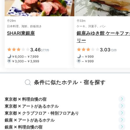
バーラウンジでは21時30分～23時まで、宿泊者全員に
スープのナイトミールが提供されます。胡椒やオリーブ
29m
33m
オイルなどの調味料のほか、ショートパスタや粉チーズ
日本料理、海鮮、鉄板焼き
ケーキ、洋菓子、パン
が置かれており自分好みにアレンジできますよ。
SHARI東銀座
銀座みゆき館 ケーキファ
リー
3.46
3.03
377件
13件
￥6,000～￥7,999
～￥999
uhihinohi86
￥3,000～￥3,999
～￥999
夜にラウンジでふるまわれるナイトミールをいただきに
行きました。ショートパスタ入りのスープがお腹に優し
+1
条件に似たホテル・宿を探す
く、美味しかったです。
東京都 ✕ 料理自慢の宿
東京都 ✕ アートがあるホテル
東京都 ✕ クラブフロア・特別フロアあり
2日目
銀座 ✕ アートがあるホテル
銀座 ✕ 料理自慢の宿