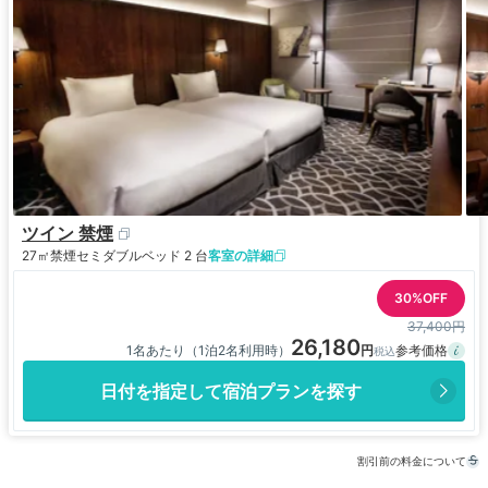
ツイン 禁煙
27㎡
禁煙
セミダブルベッド 2 台
客室の詳細
30%OFF
37,400円
26,180
1名あたり（1泊2名利用時）
日付を指定して宿泊プランを探す
割引前の料金について