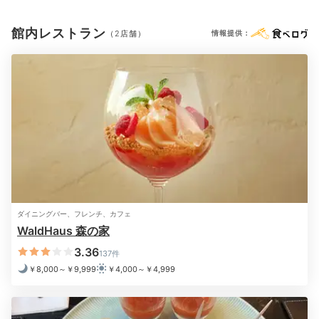
館内レストラン
（2店舗）
情報提供：
※設備・アメニティは、確認が取れている情報を表示しています。
スイートバスルーム
ダブ
食後は客室のバスタブにお湯を張って、お風呂タイム。
全室バス・トイレ別
でレインシャワーが設置されてお
り、心地よい癒しのひと時を楽しめます。上下セパレー
トタイプのパジャマに袖を通して、リラックスモード
に。
ダイニングバー、フレンチ、カフェ
uhihinohi86
WaldHaus 森の家
3.36
137件
私が泊まった客室の「ダブルA」は洗い場はなく（ダブ
ルBは洗い場あり）、シャワーカーテンを閉めて使うタ
+1
￥8,000～￥9,999
￥4,000～￥4,999
イプでした。小さいながらレインシャワーもありました
◎