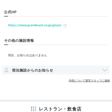
レストラン
カフェ
ルームサービス
楽しみにしていたウェルネスフードのプレミアムディナ
ー。どれも美しく美味しくて満足な内容でした。特にト
+7
公式HP
シ・ヨロイヅカ監修のデザートが秀逸でした。
ベビー＆子供関連
https://www.grandbach.co.jp/ginza/
部屋情報
その他の施設情報
Relax
20:00
その他館内施設
旅の疲れを癒す
宴会場
売店・ギフトショップ
クリーニングサービス
寛ぎのバスタイム
宿泊施設からのお知らせ
アメニティ
内容について運営スタッフに連絡
テレビ
冷蔵庫
ミニバー
エアコン
アイロン
スリッパ
セーフティボックス
洗浄機付トイレ
バスローブ
歯ブラシ
カミソリ
洗顔
シャンプー
コンディショナー
ボディソープ
入浴剤
タオル
バスタオル
ドライヤー
お茶セット
電気ポット
加湿器
レストラン・飲食店