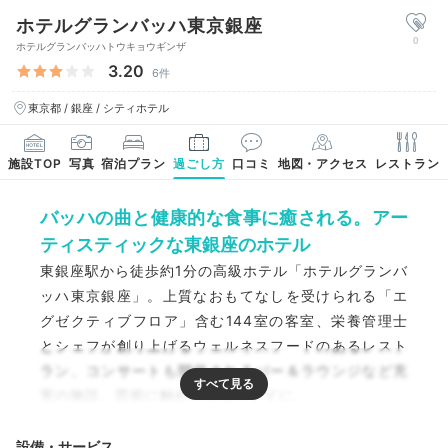
ホテルグランバッハ東京銀座
0
ホテルグランバッハトウキョウギンザ
3.20
6件
東京都 / 銀座 / シティホテル
施設TOP
写真
宿泊プラン
過ごし方
口コミ
地図・アクセス
レストラン
バッハの曲と健康的な食事に癒される。アー
ティスティックな東銀座のホテル
東銀座駅から徒歩約1分の高級ホテル「ホテルグランバ
ッハ東京銀座」。上質なおもてなしを受けられる「エ
グゼクティブフロア」含む144室の客室、栄養管理士
とシェフが創り上げるウェルネスフードのあるレスト
ラン、コンサートも開催されるバー＆ラウンジなど充
実の施設。芸術に触れられるステイに。
設備・サービス