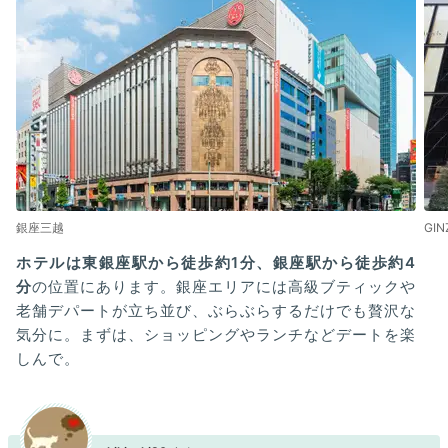
銀座三越
GIN
ホテルは東銀座駅から徒歩約1分、銀座駅から徒歩約4
分
の位置にあります。銀座エリアには高級ブティックや
老舗デパートが立ち並び、ぶらぶらするだけでも贅沢な
気分に。まずは、ショッピングやランチなどデートを楽
しんで。