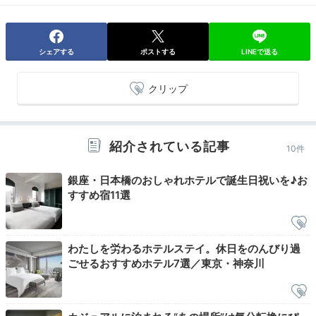
アメニティがMaison Margiela（メゾン マルジェラ）で
感動（笑）。香りも良く幸せな気分でした。浴槽が大き
+2
くてのんびりできました。
シェアする
ポストする
LINEで送る
クリップ
Night
23:00
紹介されている記事
10件
大型テレビで
銀座・日本橋のおしゃれホテルで誕生日祝いを♪お
映画やドラマ鑑賞
すすめ宿11選
わたしを労わるホテルステイ。休日をのんびり過
ごせるおすすめホテル7選／東京・神奈川