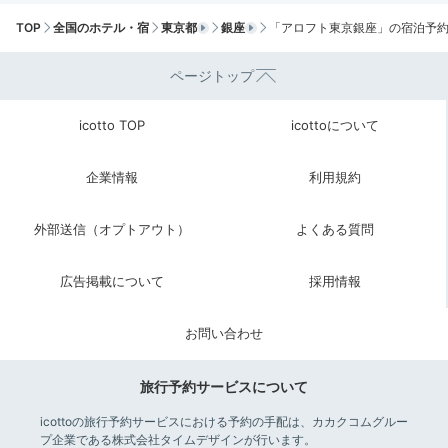
ホテル最寄りの東銀座駅から浅草駅までは、都営地下鉄
TOP
全国のホテル・宿
東京都
銀座
「アロフト東京銀座」の宿泊予
線で1本でアクセスできます。早朝の静かな「浅草寺」
で、清々しい朝のひと時を楽しんではいかが。
ページトップ
icotto TOP
icottoについて
lucahayase
企業情報
利用規約
朝早く浅草へ行って、雷門すぐのカフェでコーヒーを飲
んだりしました。
+4
外部送信（オプトアウト）
よくある質問
広告掲載について
採用情報
お問い合わせ
Breakfast
10:00
旅行予約サービスについて
遊び心のある空間で
icottoの旅行予約サービスにおける予約の手配は、カカクコムグルー
プ企業である株式会社タイムデザインが行います。