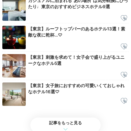
カジュアルに泊まれる“あの場所”は気分転換にぴっ
たり♩東京のおすすめビジネスホテル9選
【東京】ルーフトップバーのあるホテル13選！素
パジャマに着替えたら、のんびり映画鑑賞。全室に55
敵な夜に乾杯…♡
インチの4Kテレビが備えられていて、テレビ番組や
Netflixなどを楽しめます。
【東京】刺激を求めて！女子会で盛り上がるユニ
ークなホテル5選
lucahayase
【東京】女子旅におすすめの可愛いくておしゃれ
お部屋の窓側のカウンターでお酒を飲んだり、恋バナしてみたり、
なホテル16選♡
Netflixを観たり。ゆっくり過ごしました。
記事をもっと見る
2日目