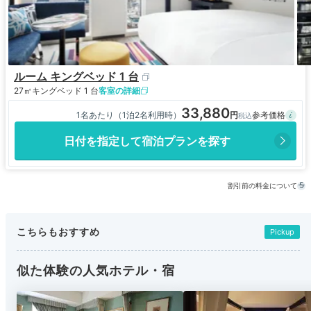
ルーム キングベッド 1 台
27㎡
キングベッド 1 台
客室の詳細
33,880
1名あたり（1泊2名利用時）
日付を指定して宿泊プランを探す
割引前の料金について
こちらもおすすめ
Pickup
似た体験の人気ホテル・宿