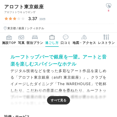
アロフト東京銀座
8
アロフトトウキョウギンザ
3.37
39件
東京都 / 銀座 / シティホテル
施設TOP
写真
宿泊プラン
過ごし方
口コミ
地図・アクセス
レストラン
ルーフトップバーで銀座を一望。アートと音
楽を楽しむスパイシーなホテル
デジタル技術などを使った多彩なアート作品を楽しめ
る「アロフト東京銀座（aloft 東京銀座）」。クラブを
イメージしたダイニング「The WAREHOUSE」で乾杯
したり、こだわりの音楽に身を委ねたり、ルーフトッ
プバーで銀座の街を一望したり。感性が磨かれるホテ
ルステイを楽しんで。
設備・サービス