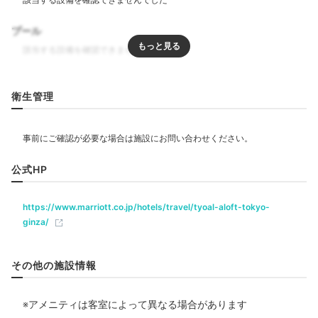
プール
Dinner
20:00
リラクゼーション
テイクアウトグルメを
衛生管理
ジム・フィットネス
お部屋で堪能
飲食
レストラン
公式HP
https://www.marriott.co.jp/hotels/travel/tyoal-aloft-tokyo-
ベビー＆子供関連
ginza/
ベビーベッド
その他の施設情報
部屋情報
洋室
スイート
インターネット利用可能
Wi-Fi利用可能
※アメニティは客室によって異なる場合があります