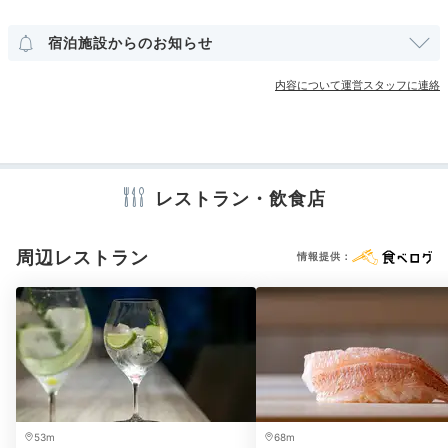
老舗洋食店「銀座スイス」の牛カツサンドなど、銀座・
その他館内施設
有楽町エリアの名店グルメをお部屋で堪能。プライベー
宿泊施設からのお知らせ
ト空間でプチ贅沢を楽しみましょ。
内容について運営スタッフに連絡
アメニティ
テレビ
冷蔵庫
エアコン
スリッパ
セーフティボックス
洗浄機付トイレ
パジャマ
歯ブラシ
カミソリ
シャンプー
lucahayase
リンス
ボディソープ
シャワーキャップ
タオル
バスタオル
ドライヤー
お茶セット
電気ポット
ストレス発散の為の旅だったので何を食べてもいいと決めており、
レストラン・飲食店
「銀座スイス」「鮨ふじ田」「餃子の王将」などで沢山購入して、
ホテルで食べました！
周辺レストラン
情報提供：
※設備・アメニティは、確認が取れている情報を表示しています。
Relax
22:00
落ち着きのある
バスルームでのんびり
53m
68m