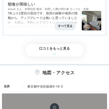
朝食が美味しい
lucahayase
お部屋はこじんまりとしていますが、必要なもの
arurun
利用目的
観光
利用した際の同行者
カップル・夫婦
は揃っているので快適です。ほとんどのお部屋に
1年ぶり2度目の宿泊です。前回の経験や他所の情
部屋の真ん中にガラス張りのお風呂があったり、レコー
浴槽はありません。
報から、アップグレードは無いと思っていました
ドブースがあったり。壁紙、ティーカップ、家具、全て
+2
テレビはログインすればNetflixが見れます。
が、今回は、予約したアロフトツインから大きめ
スタッフもカジュアルな接客ですが皆さん笑顔で
変わった形をしていておしゃれでした！
のサヴィーツインにしていただけました。角部屋
とても印象が良かったです。
で良かったです。
朝食も美味しく、帰り際にはコーヒーをカップに
アクセス
4.0
コスパ
評価なし
客室
3.0
接客対応
3.5
風呂
3.0
朝食は、前回よりもメインの選択肢が増えて、ベ
入れて持ち帰らせてもらえました。
食事・ドリンク
4.0
バリアフリー
評価なし
ーグルが加わっており、これがとても美味しかっ
値段も手頃で立地も良いので観光客には良いと思
たです。前回気になったシャワーの水温も今回は
口コミをもっと見る
います。
問題なく使えて、快適に過ごせました。
Shopping
駐車場はありません。私は歌舞伎座の駐車場を利
19:15
用しました。近くておすすめです。
ホテル内のショップや
地図・アクセス
街でグルメを購入
住所
東京都中央区銀座6-14-3