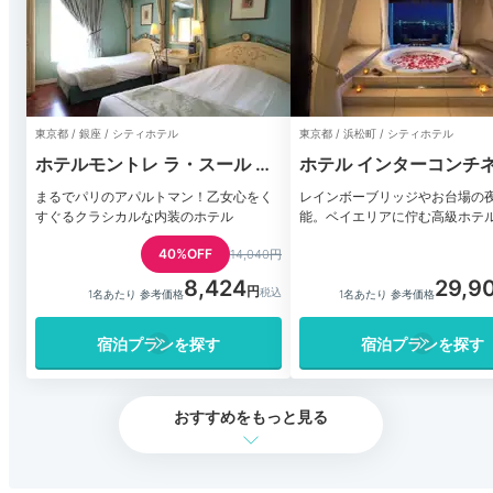
東京都 / 銀座 / シティホテル
東京都 / 浜松町 / シティホテル
ホテルモントレ ラ・スール ギ
ホテル インターコンチ
ンザ
ル 東京ベイ
まるでパリのアパルトマン！乙女心をく
レインボーブリッジやお台場の
すぐるクラシカルな内装のホテル
能。ベイエリアに佇む高級ホテ
40%OFF
14,040円
8,424
29,9
1名あたり 参考価格
1名あたり 参考価格
宿泊プランを探す
宿泊プランを探す
おすすめをもっと見る