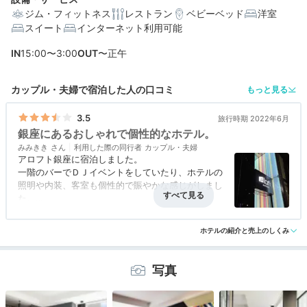
ジム・フィットネス
レストラン
ベビーベッド
洋室
スイート
インターネット利用可能
編集部おすすめの３つのポイント
IN
15:00〜3:00
OUT
〜正午
どこを見ても楽しい◎アートで彩られたおしゃれな空間
銀座の街を一望。開放感たっぷりのルーフトップバー
カップル・夫婦で宿泊した人の口コミ
もっと見る
朝食からディナーまで使える、遊び心のあるオールデイ
3.5
旅行時期 2022年6月
ダイニング
銀座にあるおしゃれで個性的なホテル。
みみきき
利用した際の同行者
カップル・夫婦
アロフト銀座に宿泊しました。
一階のバーでＤＪイベントをしていたり、ホテルの
照明や内装、客室も個性的で賑やかな感じがしまし
た。
客室のインテリアもおしゃれで派手な感じ。
アクセス
4.0
コスパ
評価なし
客室
4.0
接客対応
4.0
風呂
3.0
ホテルの上層階にあるルーフトップバーに行きまし
ホテルの紹介と売上のしくみ
食事・ドリンク
4.0
バリアフリー
3.5
たが、思いのほか狭く満席だったので行ってぐるり
と見ただけで退散。
朝食のレストランはおしゃれな雰囲気。
写真
レストランスタッフはお店の雰囲気に合わせてカジ
ュアルな感じの接客でした。
料理はブッフェスタイルで、おいしかったです。