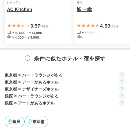
レストラン
寿司
AC Kitchen
鮨 一幸
3.57
4.59
176件
170件
￥10,000～￥14,999
￥30,000～
￥4,000～￥4,999
-
条件に似たホテル・宿を探す
東京都 ✕ バー・ラウンジがある
「アロフトスイート」には落ち着いた雰囲気のバスルー
東京都 ✕ アートがあるホテル
ムが付いています。広めの浴槽が嬉しいポイント。ゆっ
東京都 ✕ デザイナーズホテル
たりとお湯に浸かれますよ。
銀座 ✕ バー・ラウンジがある
銀座 ✕ アートがあるホテル
銀座
東京都
lucahayase