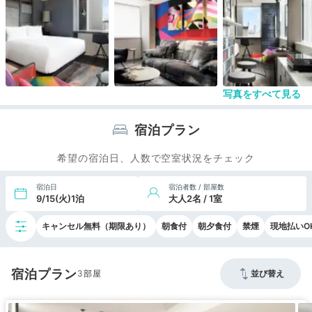
全般的におしゃれで個性的ですが、ゆっくり落ち着
いた雰囲気ではないので好みが分かれると思いまし
た。
写真をすべて見る
宿泊プラン
希望の宿泊日、人数で空室状況をチェック
宿泊日
宿泊者数 / 部屋数
9/15(火)1泊
大人2名 / 1室
キャンセル無料（期限あり）
朝食付
朝夕食付
禁煙
現地払いO
宿泊プラン
3
並び替え