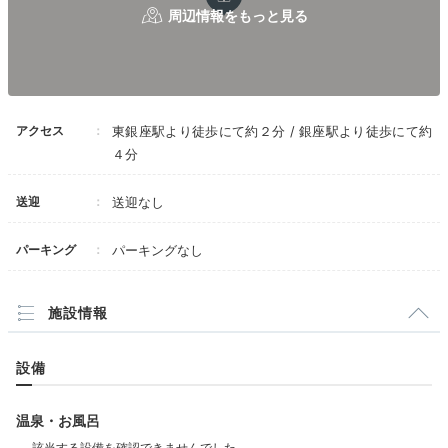
アクセス
東銀座駅より徒歩にて約２分 / 銀座駅より徒歩にて約
４分
ホテル内にはスナックやお酒を購入できるショップがあ
ります。また、ホテル周辺には飲食店が多数。徒歩10
送迎
送迎なし
～15分ほどでJR有楽町方面に行くこともできますよ。
パーキング
パーキングなし
施設情報
lucahayase
テイクアウトができるごはん屋さんを探しに、銀座・有楽町方面に
設備
行きました。開いているお店の情報などをホテルの方が詳しく教え
てくれました。
温泉・お風呂