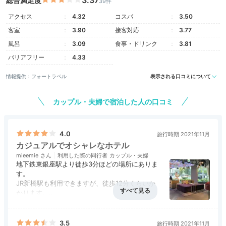
総合満足度
39件
楽しむスイート
アクセス
4.32
コスパ
3.50
客室
3.90
接客対応
3.77
風呂
3.09
食事・ドリンク
3.81
バリアフリー
4.33
情報提供：フォートラベル
表示される口コミについて
カップル・夫婦で宿泊した人の口コミ
4.0
旅行時期 2021年11月
カジュアルでオシャレなホテル
リビングとベッドルームを備えた贅沢な「アロフトスイ
mieemie
利用した際の同行者
カップル・夫婦
ート」。音楽好きの支配人が選んだというレコードのコ
地下鉄東銀座駅より徒歩3分ほどの場所にありま
す。
レクションとプレーヤーもあります。素敵な音楽をかけ
JR新橋駅も利用できますが、徒歩12分くらいか
て寛いで。
かります。
このホテルの他にマリオット系列のホテルが2件
アクセス
4.0
コスパ
4.0
客室
3.5
接客対応
4.0
風呂
評価なし
並んでいますが、一番カジュアルなホテルの印象
食事・ドリンク
評価なし
バリアフリー
評価なし
です。
3.5
旅行時期 2021年11月