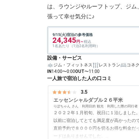
は、ラウンジやルーフトップ、ジム
張って幸せ気分に♪
9/15(火)宿泊の参考価格
24,345
1名あたり（1泊2名利用時）
設備・サービス
ジム・フィットネス
レストラン
コネ
IN
14:00〜0:00
OUT
〜11:00
一人旅で宿泊した人の口コミ
3.5
エッセンシャルダブル２６平米
りぽちゃん
利用目的
観光
利用した際の同行者
２０２２年１月初旬、祝日に１泊しました
以前に宿泊してとても満足度が高かったの
直前予約で８０００円を切るお得な料金だ
ードはありませんでした。