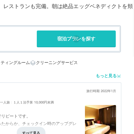
、レストランも完備。朝は絶品エッグベネディクトを頬
宿泊プランを探す
クティングルーム
クリーニングサービス
もっと見る
旅行時期 2022年1月
一人旅
１人１泊予算
10,000円未満
。
でリピートです。
ったからか、チェックイン時のアップグレ