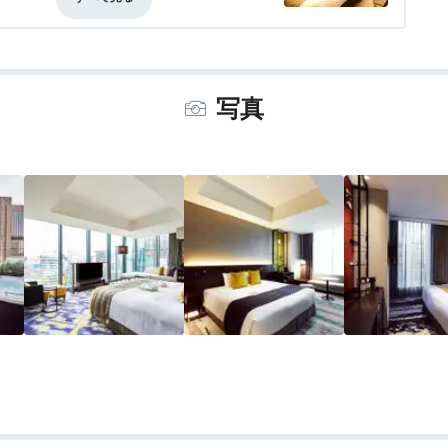
価なし
風呂
5.0
食事・ドリンク
評価なし
バリアフリー
評価なし
トレスでとても快適です。
は居住性がイマイチ。
しないと通れませんでした。
写真
も狭く、座ると足がつかえる感じでくつろ
ットエリアはとても快適ですが、ベッドス
ました。
とありがたいなと思います。