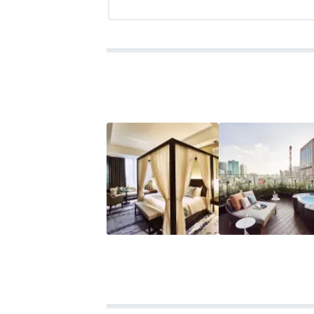
アクセス
4.5
コスパ
評価なし
客室
評価なし
接客対応
評
ベッド幅は１６０cmあり、シモンズのマッ
ただ、エッセンシャルカテゴリーのお部屋
ベッドと壁の間の通路は狭く、カニ歩きを
また、壁とは反対側にあるソファとの距離
げませんでした。
バスタブ付きのお風呂や、広々としたウェ
ペースとのバランスが少し悪いように感じ
チェックアウトが１１時なので、１２時だ