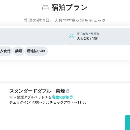
宿泊プラン
希望の宿泊日、人数で空室状況をチェック
宿泊者数 / 部屋数
大人2名 / 1室
夕食付
禁煙
現地払いOK
スタンダードダブル 禁煙
26㎡
禁煙
ダブルベッド 1 台
客室の詳細
チェックイン
14:00〜0:00
チェックアウト
〜11:00