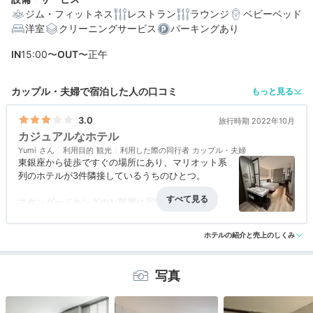
ジム・フィットネス
レストラン
ラウンジ
ベビーベッド
洋室
クリーニングサービス
パーキングあり
編集部おすすめの３つのポイント
IN
15:00〜
OUT
〜正午
高層フロア限定のバスローブも♪シンプル＆上質な快適客
室
カップル・夫婦で宿泊した人の口コミ
もっと見る
スペイン料理や和洋にフォーまで！海外気分な朝食ビュ
ッフェ
3.0
旅行時期 2022年10月
カジュアルなホテル
銀座を見下ろすテラスにライブラリー…シックに寛げる館
Yumi
内施設
利用目的
観光
利用した際の同行者
カップル・夫婦
東銀座から徒歩ですぐの場所にあり、マリオット系
列のホテルが3件隣接しているうちのひとつ。
スタンダードキングのお部屋に宿泊しましたが、バ
スルームはバスタブがなくシャワーブースのみ、ア
アクセス
4.0
コスパ
3.0
客室
3.0
接客対応
3.0
風呂
2.0
ロフトと同様無駄を省いたシンプルな作りでアメニ
ホテルの紹介と売上のしくみ
食事・ドリンク
4.0
バリアフリー
評価なし
ティも最小限。
ホテルステイを楽しむというよりは、ショッピング
写真
や観光に便利な立地が利点のホテルだと思います。
良かったポイントとしてはパジャマがセパレートな