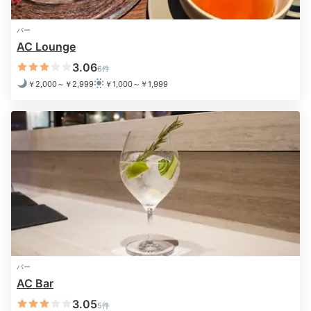
バー
メイ
AC Lounge
「AC キッチン」のおしゃれな朝食ビュッフェ。スペイ
3.06
6件
ン料理に和洋アジアとバラエティ豊かなメニューで、海
￥2,000～￥2,999
￥1,000～￥1,999
外気分を味わえます。塩加減抜群の生ハムや、スペイン
の郷土料理「フラメンカエッグ」も外せません♪
kia_orana_c88
品数が多くミニラーメンやフォーもあり、どれも美味し
かったです。特に「フラメンカエッグ」はとても美味し
+5
く、おかわりしてしまったほど！
バー
AC Bar
3.05
5件