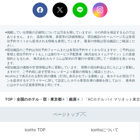
銀座の隣街・有楽町まで、華やかな通りをぶらりとお散
歩。ファッションや雑貨のショッピングをしたり、おし
ゃれなカフェでお喋りしたり…。女子同士の楽しい時間
があっという間に過ぎていきます。
Return trip
TOP
全国のホテル・宿
東京都
銀座
「ACホテル バイ マリオット東
15:00
ページトップ
スペイン流のおもてなしに
心満たされた2日間
icotto TOP
icottoについて