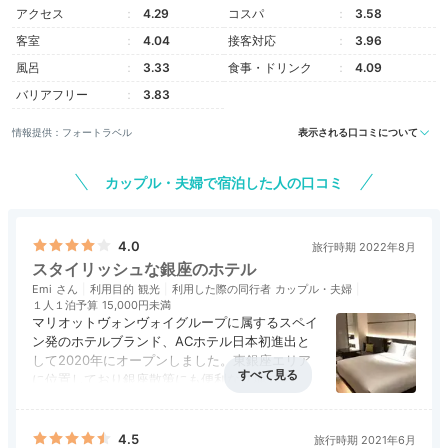
プレミアム ルーム キング
スー
アクセス
4.29
コスパ
3.58
ツインとキングから選べる客室。華美な装飾はせず、シ
客室
4.04
接客対応
3.96
ンプルさと機能性、上質感が見事に融合した空間です。
風呂
3.33
食事・ドリンク
4.09
10階以上の「プライムフロア」のみに用意されてい
バリアフリー
3.83
る、高級感あるブラックのバスローブも女性に大人気♡
情報提供：フォートラベル
表示される口コミについて
カップル・夫婦で宿泊した人の口コミ
kia_orana_c88
4.0
旅行時期 2022年8月
「スタンダードツイン」に宿泊。ブラックのバスローブ
スタイリッシュな銀座のホテル
が着心地よくて最高でした。インテリアもどれも素敵
+5
Emi
利用目的
観光
利用した際の同行者
カップル・夫婦
で、ずっと写真を撮って過ごしていました。
１人１泊予算
15,000円未満
マリオットヴォンヴォイグループに属するスペイ
ン発のホテルブランド、ACホテル日本初進出と
して2020年にオープンしました。東銀座エリア
に位置しており銀座散策にも便利な立地です。
お部屋はシンプルながらとてもスタイリッシュで
Dinner
アクセス
4.0
コスパ
3.0
客室
4.0
接客対応
4.0
風呂
3.0
おしゃれ。会員特典で高層階に宿泊しましたが、
17:30
食事・ドリンク
4.0
バリアフリー
3.0
場所柄あまり眺望は期待しない方がよいかと。
4.5
旅行時期 2021年6月