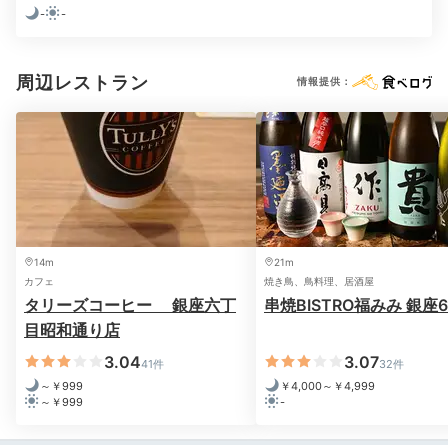
Freetime
-
-
09:00
スタイリッシュに寛げる
周辺レストラン
情報提供：
開放的なライブラリー
14m
21m
カフェ
焼き鳥、鳥料理、居酒屋
タリーズコーヒー 銀座六丁
串焼BISTRO福みみ 銀座6
目昭和通り店
3.04
3.07
41件
32件
食後は「ACライブラリー」でコーヒーとともにリラッ
～￥999
￥4,000～￥4,999
クス。「AC キッチン」と壁のないひと続きの空間にあ
～￥999
-
るのでとっても開放的。洗練されたシックな雰囲気に、