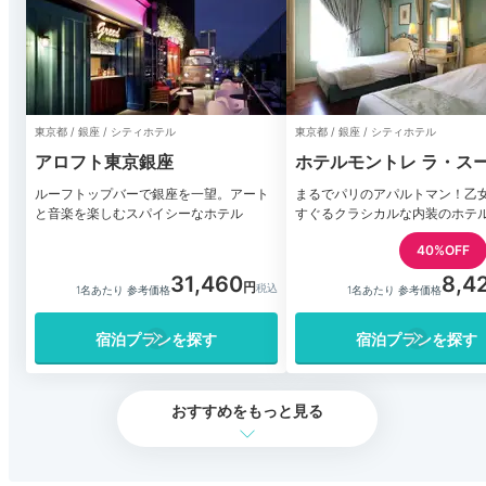
東京都 / 銀座 / シティホテル
東京都 / 銀座 / シティホテル
アロフト東京銀座
ホテルモントレ ラ・スー
ンザ
ルーフトップバーで銀座を一望。アート
まるでパリのアパルトマン！乙
と音楽を楽しむスパイシーなホテル
すぐるクラシカルな内装のホテ
40%OFF
31,460
8,4
1名あたり 参考価格
1名あたり 参考価格
宿泊プランを探す
宿泊プランを探す
おすすめをもっと見る