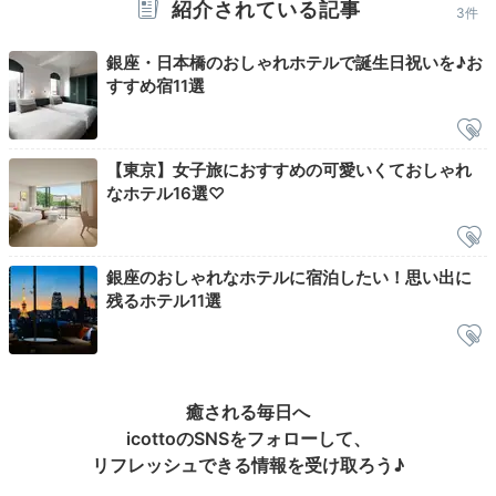
紹介されている記事
3件
12時のチェックアウトまで、洗練された上質空間をた
っぷり満喫しましょう。朝のルーフテラスは、夜とは異
銀座・日本橋のおしゃれホテルで誕生日祝いを♪お
なる爽やかな雰囲気。大きな窓から降り注ぐ朝日をたっ
すすめ宿11選
ぷり浴びれば、心も晴れ渡ります。
【東京】女子旅におすすめの可愛いくておしゃれ
なホテル16選♡
Shopping
ホテルから有楽町駅まで徒歩約12
13:00
分
銀座のおしゃれなホテルに宿泊したい！思い出に
華やかな銀座をぶらり
残るホテル11選
有楽町方面へお散歩
癒される毎日へ
icottoのSNSをフォローして、
リフレッシュできる情報を受け取ろう♪