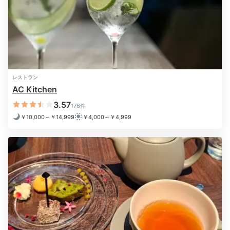
2日目
Breakfast
レストラン
06:30
AC Kitchen
スペイン料理も味わえる
3.57
176件
￥10,000～￥14,999
￥4,000～￥4,999
おしゃれな朝食ビュッフェ