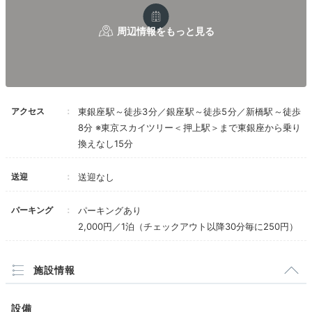
kia_orana_c88
ホテルから徒歩約6分の「おでん 俺のだし」に行きました。メニュ
ーが豊富で、カウンターでいただくおしゃれなおでんやシャンパン
アクセス
東銀座駅～徒歩3分／銀座駅～徒歩5分／新橋駅～徒歩
は最高でした。
8分 ※東京スカイツリー＜押上駅＞まで東銀座から乗り
換えなし15分
送迎
送迎なし
Night
20:00
パーキング
パーキングあり
2,000円／1泊（チェックアウト以降30分毎に250円）
ムードあるルーフテラスで
銀座の空を感じて
施設情報
設備