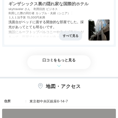
お気に入りは朝ごはん！品数は少なめですが一品
ギンザシックス裏の隠れ家な国際的ホテル
銀座の街やホテル内で
一品とても美味しい！オーダーして作ってくれる
skytraveler
利用目的
ビジネス
フォーもオススメです。
利用した際の同行者
カップル・夫婦（シニア）
優雅なディナータイム
夜にはフロントにラベンダーのポプリが置いてあ
１人１泊予算
15,000円未満
り、お部屋に持参してよいとのこと。ちょっとし
洗面台がベッドに面する開放的な部屋でした。採
た気遣いが嬉しく気持ちの良いステイとなりまし
光があってとても明るいです。
た。屋上で開催されているヨガ、次回はぜひ参加
施設にルーフトップバルコニーやライブラリーが
してみたいな。
あって、部屋でもそうですが色々な場所でテレワ
ークができます。スペインのホテルらしく、メニ
アクセス
4.5
コスパ
3.5
客室
4.0
接客対応
4.0
風呂
3.5
ューもですが、館内各所の調度品が素敵でした。
食事・ドリンク
4.0
バリアフリー
評価なし
また泊りたいホテルです。
口コミをもっと見る
地図・アクセス
豊富な飲食店が揃う銀座の街で、美味しいディナータイ
ム。ホテル内の「AC Kitchen（エーシー キッチン）」
住所
東京都中央区銀座6-14-7
なら、和のアレンジを加えたスペインのグルメ・タパス
やジューシーなグリルなどを味わえます。