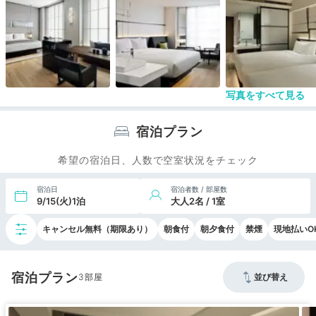
こと、スリッパが割とふかふかしていること、朝食
のブッフェが充実していることです。
写真をすべて見る
宿泊プラン
希望の宿泊日、人数で空室状況をチェック
宿泊日
宿泊者数 / 部屋数
9/15(火)1泊
大人2名 / 1室
キャンセル無料（期限あり）
朝食付
朝夕食付
禁煙
現地払いO
宿泊プラン
3
並び替え