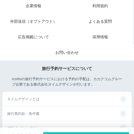
企業情報
利用規約
外部送信（オプトアウト）
よくある質問
広告掲載について
採用情報
お問い合わせ
旅行予約サービスについて
スペインを感じる優雅なステイを満喫した2日間。モダ
ンクラシックなおしゃれ空間に包まれて、友達との楽し
icottoの旅行予約サービスにおける予約の手配は、カカクコムグルー
プ企業である株式会社タイムデザインが行います。
いホカンスがさらに素敵な思い出になったはず♪
タイムデザインとは
今回紹介したスポット
旅行業約款・条件書
プライバシーポリシー