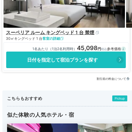
スーペリア ルーム キングベッド 1 台 禁煙
30㎡
キングベッド 1 台
客室の詳細
45,098
1名あたり（1泊2名利用時）
日付を指定して宿泊プランを探す
割引前の料金について
こちらもおすすめ
Pickup
似た体験の人気ホテル・宿