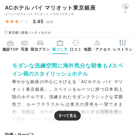
ACホテル バイ マリオット東京銀座
2
エーシーホテル バイ マリオット トウキョウギンザ
3.45
36件
東京都 / 銀座 / シティホテル
施設TOP
写真
宿泊プラン
過ごし方
口コミ
地図・アクセス
レストラン
モダンな洗練空間に海外気分な朝食も♪スペ
イン発のスタイリッシュホテル
華やかな銀座の中心にそびえる「ACホテル バイ マリ
オット東京銀座」。スペインをルーツに持つ日本初上
陸のホテルです。洗練されたモダンクラシックな雰囲
気で、ルーフテラスからは東京の景色を一望できま
す。注目は、スペイン料理をはじめとする国際色豊か
な朝食。おしゃれな朝に心が躍ります♪
設備・サービス