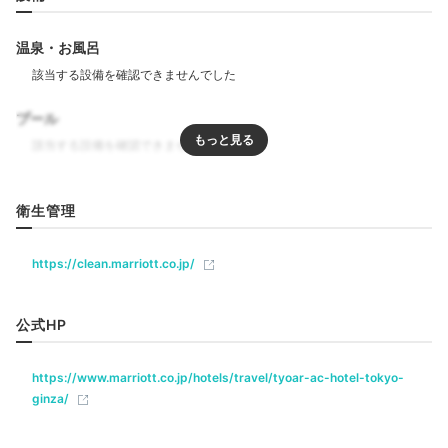
温泉・お風呂
プール
リラクゼーション
6時～21時まで利用可能
衛生管理
ジム・フィットネス
最上階には、銀座の街を見下ろすルーフテラスが。大き
な窓から「東京タワー」などのきらめく景色を望めま
https://clean.marriott.co.jp/
す。天井は吹き抜けになっているので、ソファで寛ぎな
飲食
がら都会の空を感じましょう。
レストラン
ラウンジ
公式HP
ベビー＆子供関連
https://www.marriott.co.jp/hotels/travel/tyoar-ac-hotel-tokyo-
Night
ベビーベッド
ginza/
21:00