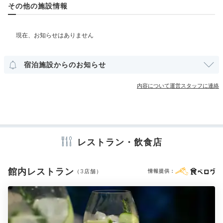
ラベンダーの香りに包まれ
部屋情報
その他の施設情報
心地よいまどろみの中へ
洋室
インターネット利用可能
Wi-Fi利用可能
その他館内施設
宿泊施設からのお知らせ
クリーニングサービス
内容について運営スタッフに連絡
アメニティ
テレビ
冷蔵庫
エアコン
スリッパ
セーフティボックス
洗浄機付トイレ
歯ブラシ
カミソリ
シャンプー
リンス
コンディショナー
ボディソープ
タオル
バスタオル
ドライヤー
独立シャワー
レストラン・飲食店
お茶セット
電気ポット
フロント横では21時～23時限定で、リラックスのため
スペインでもよく使われるというラベンダーのポプリで
館内レストラン
（3店舗）
情報提供：
※設備・アメニティは、確認が取れている情報を表示しています。
サシェを作れるサービスが。お部屋にふわっと広がる香
りに癒されて、いつの間にかまどろみの中へ…。