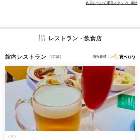
内容について運営スタッフに連絡
machamickey.1118
アメニティ
テレビ
冷蔵庫
エアコン
スリッパ
セーフティボックス
「ロッツォ・ガーデンカフェ」はキャンセル拾いが出来なかったほ
洗浄機付トイレ
パジャマ
歯ブラシ
シャンプー
リンス
ど人気なので、ホテル内のコンビニで夕食を買い込んで部屋でゆっ
ボディソープ
タオル
バスタオル
ドライヤー
お茶セット
くりいただきました♡
レストラン・飲食店
電気ポット
館内レストラン
（1店舗）
情報提供：
※設備・アメニティは、確認が取れている情報を表示しています。
Night
19:00
メダル作りに館内散策
充実した夜のひと時を
カフェ