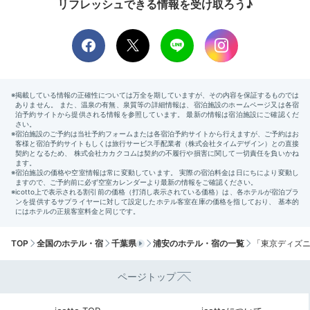
リフレッシュできる情報を受け取ろう♪
ェ」で、キャラクターモチーフのパンや料理などが並ぶ
ブッフェを味わうもよし。朝6時から開いている「ショ
ップ・トゥギャザー」で食べ物を買うもよし。
machamickey.1118
朝食もまた、予約が取れなかったのでホテルのコンビニで買いまし
た！
Check-out
TOP
全国のホテル・宿
千葉県
浦安のホテル・宿の一覧
「東京ディズニ
12:00
宿を出発
ページトップ
笑顔でチェックアウト
お土産選びも楽しい♩