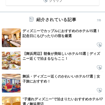
クリップ
1日の終わりはお風呂でゆっくりと。バスルームには
『トイ ストーリー』の人気キャラ、ウィージーが描か
れています。子ども用のパジャマやアメニティは、2階
紹介されている記事
7件
「ゲストサービスカウンター」で用意されていますよ。
ディズニーでカップルにおすすめのホテル15選！
記念日にもぴったりの宿を厳選
machamickey.1118
【舞浜周辺】朝食が美味しいホテル15選｜ディズ
バズのパジャマ、 可愛いかったー！小4の娘は、大人用
ニー近くで泊まるならここ！
パジャマをワンピみたいにして着こなしていました。
+1
舞浜・ディズニー近くのかわいいホテル17選｜女
子旅におすすめ！
2日目
“子連れディズニー”で泊まりたいおすすめホテル17
選／舞浜周辺