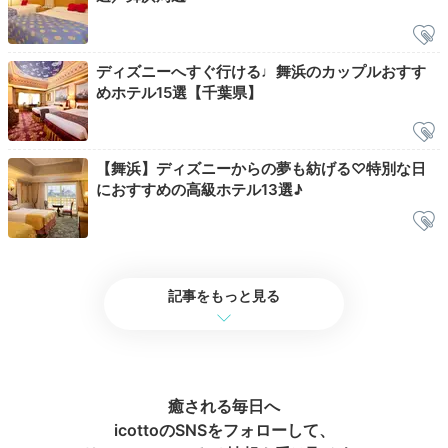
Breakfast
ディズニーへすぐ行ける♩舞浜のカップルおすす
06:30
めホテル15選【千葉県】
ブッフェは大人気！
朝食でパワーチャージ
【舞浜】ディズニーからの夢も紡げる♡特別な日
におすすめの高級ホテル13選♪
記事をもっと見る
癒される毎日へ
©Disney／Pixar
©Di
icottoのSNSをフォローして、
朝食も好みのスタイルで。「ロッツォ・ガーデンカフ