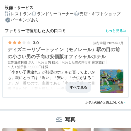
設備・サービス
レストラン
ランドリーコーナー
売店・ギフトショップ
パーキングあり
編集部おすすめの３つのポイント
ファミリーで宿泊した人の口コミ
もっと見る
ベイビューの客室もあり♡映画の世界さながらのお部屋
3.0
旅行時期 2025年7月
ウッディやバズに会える！中庭&広場のフォトスポット
ディズニーリゾートライン（モノレール）駅の目の前
朝食も夕食もブッフェ形式♩お腹いっぱいになれるグル
の小さい男の子向け安価版オフィシャルホテル
メ
世界遺産制覇
利用目的
観光
利用した際の同行者
家族旅行
１人１泊予算
15,000円未満
「小さい子供連れ」が前提のホテルと言ってよいか
も。親にとっては「近い」「安い」「子供がよろこ
ぶ」が一番なので、主役である「小さい子供」の目
線で見れば、「夢と魔法の」ホテルに変身する。
基本２ベッドなのだが、引き出して使う「トランド
アクセス
5.0
コスパ
4.0
客室
4.0
接客対応
4.0
風呂
3.0
ルベッド」と壁から引き出す「プルダウンベッド」
ホテルの紹介と売上のしくみ
食事・ドリンク
3.0
バリアフリー
3.0
を使って４名定員で宿泊できるファミリー使用。
モノレール（ディズニーリゾートライン）の駅を降
りて道路を渡るとすぐなのだが、敷地入口にある
写真
「検問所」から声がかかる。宿泊者以外は進入禁止
になっているので、中で食事をするのは勿論、少し