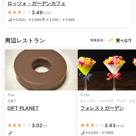
ロッツォ・ガーデンカフェ
3.49
157件
￥5,000～￥5,999
￥3,000～￥3,999
周辺レストラン
©Disney／Pixar
©Di
情報提供：
夕食後も楽しいひと時を。「メダリオンメーカー」でオ
リジナルのスーベニアメダルを作ったり、「メダルタイ
パー」で人気キャラのメダルを作ったり。館内散策やラ
イトアップされた広場や中庭での夜景鑑賞もおすすめ。
5m
77m
洋菓子
ビュッフェ、ハンバーグ、アジア・エス
machamickey.1118
GIFT PLANET
フォレストガーデン
夕飯後は、ディズニーホテルに初登場した「メダルタイパー」と定
番の「スーベニアメダル」へ。夜中か朝方は人が少なくておすすめ
3.02
3.43
1件
195件
です！
-
￥6,000～￥7,999