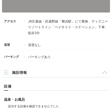
ろん、ウッディやボー・ピープなど人気キャラが集結し
ている3階の中庭「トイフレンズ・スクエア」も絶好の
フォトスポット♡壁や床のイラストもキュートですよ。
アクセス
JR京葉線・武蔵野線「舞浜駅」にて乗換、ディズニー
リゾートライン「ベイサイド・ステーション」下車、
徒歩3分
machamickey.1118
送迎
送迎なし
昼間は暑かったので、夕方の明るい時間帯に写真と動画
をたくさん残しました♪
+5
パーキング
パーキングあり
施設情報
設備
Dinner
18:00
温泉・お風呂
ブッフェ？お部屋で？