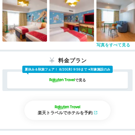
見学でもということもできない仕組み。
今回大変だったのは、予約した家族が先に車で到着
して、遅れてモノレールでその「検問所」を通った
時のこと。予約した家族の名前を何度も言っても、
「ありません」との回答が続く、こちらの活舌が悪
かったせいか、聞き取れないのか、いいかげんにし
てくれ！となり、夢と魔法の王国はどこへや
ら。。。「検問所」の女性スタッフはまったく動じ
写真をすべて見る
ない。。。
「家族は一緒に行動する」がこのホテル宿泊の隠れ
たルールらしい（ゲームじゃないぞ！）
料金プラン
ホテルの内庭には、キャラクターの子供向け遊び場
夏休み＆秋旅フェア！
8/20(木) 9:59まで ※対象施設のみ
があったり、廊下も装飾されていたり、エレベータ
ーの声もキャラクターの声だったり、子供は大喜
び。一番喜んだのはレストランのバイキングでトレ
ーをかたずけるたびに「シール」をもらえること。
何度もおかたずけして、シールをもらい子供は大喜
び。
楽天トラベルでホテルを予約