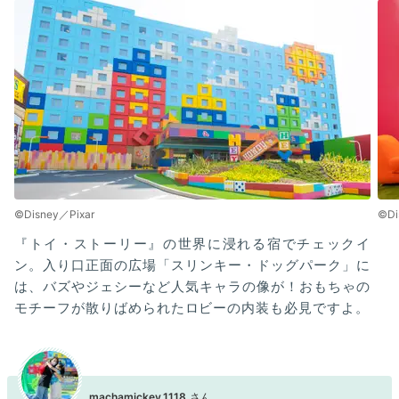
©Disney／Pixar
©Di
『トイ・ストーリー』の世界に浸れる宿でチェックイ
ン。入り口正面の広場「スリンキー・ドッグパーク」に
は、バズやジェシーなど人気キャラの像が！おもちゃの
モチーフが散りばめられたロビーの内装も必見ですよ。
machamickey.1118