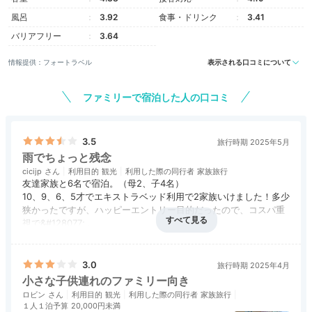
風呂
3.92
食事・ドリンク
3.41
バリアフリー
3.64
©Disney／Pixar
©Di
情報提供：フォートラベル
表示される口コミについて
全595室の客室は「スタンダードルーム」と「スーペリ
ファミリーで宿泊した人の口コミ
アルーム」の2種類。定員は3人または4人なので家族旅
行にぴったりです。『トイ・ストーリー』の少年アンデ
ィのお部屋をイメージした内装が可愛いですね。
3.5
旅行時期 2025年5月
雨でちょっと残念
cicijp
利用目的
観光
利用した際の同行者
家族旅行
友達家族と6名で宿泊。（母2、子4名）
10、9、6、5才でエキストラベッド利用で2家族いけました！多少
machamickey.1118
狭かったですが、ハッピーエントリー目的だったので、コスパ重
視で&#128077;️
「スタンダードルーム」に宿泊。運よくスカイツリーや
アクセス
3.5
コスパ
5.0
客室
5.0
接客対応
4.0
風呂
3.5
ディズニーリゾートライン、シンデレラ城が見える眺め
+3
到着時と朝、雨だったので館内のプレイグラウンドや、ホテル前
食事・ドリンク
評価なし
バリアフリー
評価なし
のいいお部屋に当たりました。
のトイストーリーのオブジェ？が楽しめず残念でした&#128546;
3.0
旅行時期 2025年4月
小さな子供連れのファミリー向き
ランドに行くのにモノレールでぐるっと一周しないとです。
ロビン
利用目的
観光
利用した際の同行者
家族旅行
１人１泊予算
20,000円未満