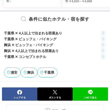
-
￥4,000～￥4,999
条件に似たホテル・宿を探す
Relax
20:00
千葉県 ✕ 4人以上で泊まれる部屋あり
ウィージーのお風呂で
千葉県 ✕ ビュッフェ・バイキング
のんびりバスタイム
舞浜 ✕ ビュッフェ・バイキング
舞浜 ✕ 4人以上で泊まれる部屋あり
千葉県 ✕ コンセプトホテル
浦安
舞浜
千葉県
シェアする
ポストする
LINEで送る
©Disney／Pixar
©Di