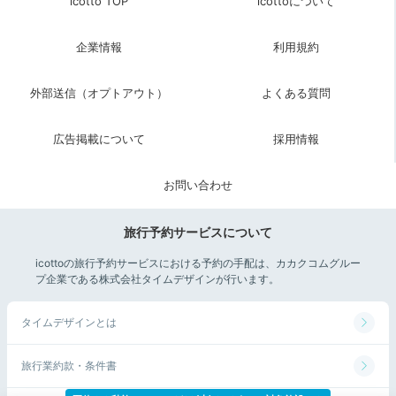
icotto TOP
icottoについて
企業情報
利用規約
外部送信（オプトアウト）
よくある質問
広告掲載について
採用情報
お問い合わせ
©Disney／Pixar
旅行予約サービスについて
チェックアウトぎりぎりまでゆっくりしたら、後ろ髪を
icottoの旅行予約サービスにおける予約の手配は、カカクコムグルー
引かれつつチェックアウト。ついでに2階の「ギフト・
プ企業である株式会社タイムデザインが行います。
プラネット」でお土産を買いませんか？ホテルのモチー
フが描かれたおしゃれなグッズが勢揃いしていますよ。
タイムデザインとは
旅行業約款・条件書