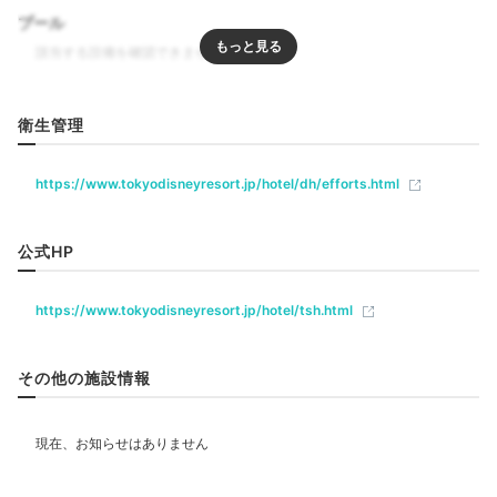
好みの夕食に舌鼓
プール
リラクゼーション
衛生管理
飲食
https://www.tokyodisneyresort.jp/hotel/dh/efforts.html
レストラン
公式HP
ベビー＆子供関連
©Disney／Pixar
©Di
https://www.tokyodisneyresort.jp/hotel/tsh.html
夕食は「ロッツォ・ガーデンカフェ」の予約制ブッフェ
部屋情報
です。『トイ・ストーリー3』に出てくるロッツォをあ
その他の施設情報
しらった内装が◎。この他、2階の「ショップ・トゥギ
ャザー」で購入して、客室で食事もアリですよ。
その他館内施設
ランドリーコーナー
売店・ギフトショップ