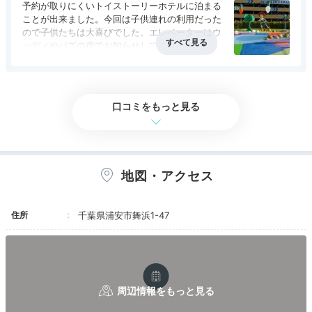
わたしたちは翌日ディズニーランドホテルに宿泊したので、車で
予約が取りにくいトイストーリーホテルに泊まる
そのままランドホテルの駐車場に停め直しハッピーエントリーし
ことが出来ました。今回は子供連れの利用だった
Freetime
ました！
ので子供たちは大喜びでした。エレベーターはウ
17:00
ッディやバズの声でお知らせしてくれますし、ホ
テルの前庭や中庭にはトイストーリの世界の遊び
中庭や広場で撮影三昧
アクセス
3.5
コスパ
2.5
客室
3.0
接客対応
3.0
風呂
3.0
場が広がっていて、パークにいない時間も楽しめ
食事・ドリンク
2.5
バリアフリー
3.0
ます。お値段はそこそこのお値段ですが、サービ
思い出を残そう！
スはビジネスホテル並みなのが少し残念でした。
口コミをもっと見る
地図・アクセス
住所
千葉県浦安市舞浜1-47
©Disney／Pixar
©Di
お次は、館内で撮影タイム。先ほど紹介した広場はもち