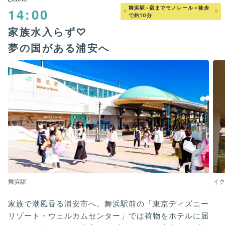
舞浜駅~宿までモノレール＋徒歩
14:00
で約10分
家族水入らず♡
夢の国がある浦安へ
舞浜駅
イク
家族で潮風香る浦安市へ。舞浜駅前の「東京ディズニー
リゾート・ウェルカムセンター」では荷物をホテルに届