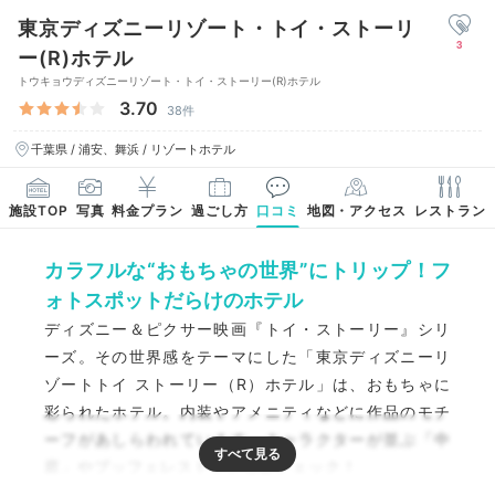
東京ディズニーリゾート・トイ・ストーリ
3
ー(R)ホテル
トウキョウディズニーリゾート・トイ・ストーリー(R)ホテル
3.70
38件
千葉県 / 浦安、舞浜 / リゾートホテル
施設TOP
写真
料金プラン
過ごし方
口コミ
地図・アクセス
レストラン
カラフルな“おもちゃの世界”にトリップ！フ
ォトスポットだらけのホテル
ディズニー＆ピクサー映画『トイ・ストーリー』シリ
ーズ。その世界感をテーマにした「東京ディズニーリ
ゾートトイ ストーリー（R）ホテル」は、おもちゃに
彩られたホテル。内装やアメニティなどに作品のモチ
ーフがあしらわれています。キャラクターが並ぶ「中
庭」やブッフェレストランも要チェック！