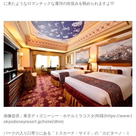
に来たようなロマンチックな運河の街並みを眺められますよ♡
画像提供：東京ディズニーシー・ホテルミラコスタ(R)様(https://www.t
okyodisneyresort.jp/hotel/dhm)
パークの入り口寄りにある「トスカーナ・サイド」の「カピターノ・ミ