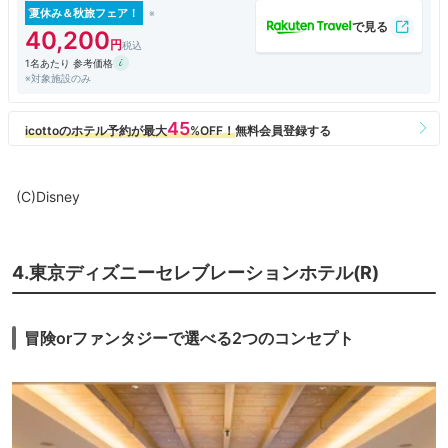
ホテル。早めに予約してよかったと思いました。
夏休み＆秋旅フェア！
40,200
1名あたり 参考価格
※対象施設のみ
(C)Disney
4.東京ディズニーセレブレーションホテル(R)
冒険orファンタジーで選べる2つのコンセプト