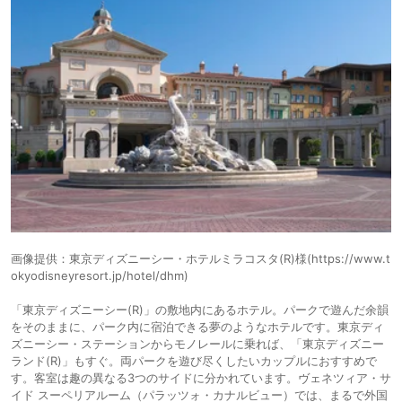
8,558円〜
8,200円〜
15.
リゾート
三井ガーデンホテ
ル プラナ東京ベイ
icotto
楽天トラベル
ホテル
画像提供：東京ディズニーシー・ホテルミラコスタ(R)様(https://www.t
okyodisneyresort.jp/hotel/dhm)
「東京ディズニーシー(R)」の敷地内にあるホテル。パークで遊んだ余韻
をそのままに、パーク内に宿泊できる夢のようなホテルです。東京ディ
ズニーシー・ステーションからモノレールに乗れば、「東京ディズニー
ランド(R)」もすぐ。両パークを遊び尽くしたいカップルにおすすめで
す。客室は趣の異なる3つのサイドに分かれています。ヴェネツィア・サ
イド スーペリアルーム（パラッツォ・カナルビュー）では、まるで外国