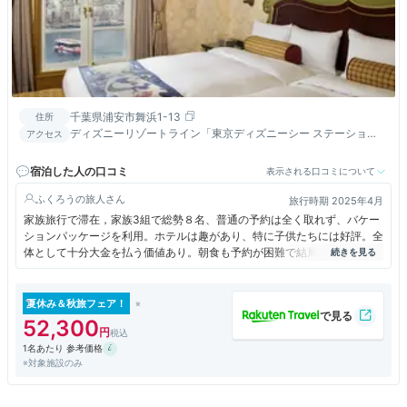
千葉県浦安市舞浜1-13
住所
ディズニーリゾートライン「東京ディズニーシー ステーショ
アクセス
ン」に直結
宿泊した人の口コミ
表示される口コミについて
ふくろうの旅人
旅行時期 2025年4月
家族旅行で滞在，家族3組で総勢８名、普通の予約は全く取れず、バケー
ションパッケージを利用。ホテルは趣があり、特に子供たちには好評。全
体として十分大金を払う価値あり。朝食も予約が困難で結局6時50分、で
も空いていた。
夏休み＆秋旅フェア！
52,300
1名あたり 参考価格
※対象施設のみ