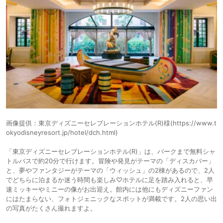
画像提供：東京ディズニーセレブレーションホテル(R)様(https://www.t
okyodisneyresort.jp/hotel/dch.html)
「東京ディズニーセレブレーションホテル(R)」は、パークまで無料シャ
トルバスで約20分で行けます。冒険や発見がテーマの「ディスカバー」
と、夢やファンタジーがテーマの「ウィッシュ」の2棟があるので、2人
でどちらに泊まるか迷う時間も楽しみ♡ホテルに足を踏み入れると、早
速ミッキーやミニーの像がお出迎え。館内には他にもディズニーファン
にはたまらない、フォトジェニックなスポットが満載です。2人の思い出
の写真がたくさん撮れますよ。