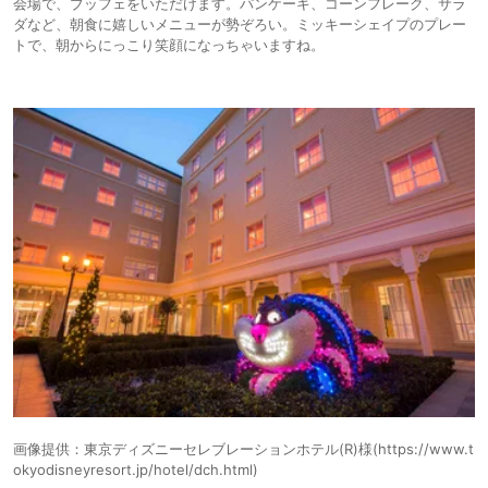
会場で、ブッフェをいただけます。パンケーキ、コーンフレーク、サラ
ダなど、朝食に嬉しいメニューが勢ぞろい。ミッキーシェイプのプレー
トで、朝からにっこり笑顔になっちゃいますね。
画像提供：東京ディズニーセレブレーションホテル(R)様(https://www.t
okyodisneyresort.jp/hotel/dch.html)