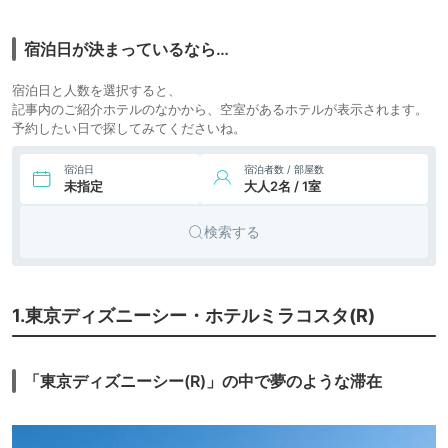
16,150円〜
16,200円〜
7.
リゾート
ホテルオークラ東京
ベイ
icotto
楽天トラベル
ホテル
宿泊日が決まっているなら…
13,845円〜
13,800円〜
リゾート
8.
ヒルトン東京ベイ
宿泊日と人数を選択すると、
icotto
楽天トラベル
ホテル
記事内のご紹介ホテルのなかから、空室があるホテルが表示されます。
予約したい日で探してみてくださいね。
13,467円〜
11,800円〜
9.
リゾート
舞浜ビューホテル
by HULIC
icotto
楽天トラベル
ホテル
宿泊日
宿泊者数 / 部屋数
未指定
大人2名 / 1室
10.
シェラトン・グラ
18,001円〜
16,700円〜
リゾート
ンデ・トーキョー
icotto
楽天トラベル
ホテル
ベイ・ホテル
検索する
10,680円〜
10,800円〜
11.
リゾート
ホテル エミオン 東
京ベイ
icotto
楽天トラベル
ホテル
25,764円〜
12,800円〜
12.
リゾート
1.東京ディズニーシー・ホテルミラコスタ(R)
SPA＆HOTEL 舞浜
ユーラシア
icotto
楽天トラベル
ホテル
13,846円〜
12,000円〜
13.
リゾート
グランドニッコー
「東京ディズニーシー(R)」の中で夢のような滞在
東京ベイ 舞浜
icotto
楽天トラベル
ホテル
11,635円〜
15,900円〜
14.
リゾート
浦安ブライトンホ
テル東京ベイ
icotto
楽天トラベル
ホテル