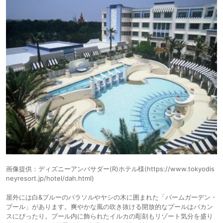
画像提供：ディズニーアンバサダー(R)ホテル様(https://www.tokyodis
neyresort.jp/hotel/dah.html)
屋外には白&ブルーのパラソルやヤシの木に囲まれた「パームガーデン・
プール」があります。爽やかな風の吹き抜ける開放的なプールはバカン
スにぴったり。プール内に飾られたイルカの彫刻もリゾート気分を盛り