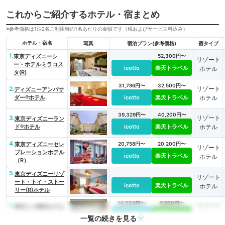
これからご紹介するホテル・宿まとめ
※参考価格は1泊2名ご利用時の1名あたりの金額です（税およびサービス料込み）
ホテル・宿名
写真
宿泊プラン(参考価格)
宿タイプ
1.
東京ディズニーシ
52,300円〜
リゾート
ー・ホテルミラコス
icotto
楽天トラベル
ホテル
タ(R)
31,786円〜
32,500円〜
2.
リゾート
ディズニーアンバサ
ダー®ホテル
icotto
楽天トラベル
ホテル
39,329円〜
40,200円〜
3.
リゾート
東京ディズニーラン
ド®ホテル
icotto
楽天トラベル
ホテル
4.
東京ディズニーセレ
20,758円〜
20,200円〜
リゾート
ブレーションホテル
icotto
楽天トラベル
ホテル
（R）
5.
東京ディズニーリゾ
リゾート
ート・トイ・ストー
icotto
楽天トラベル
ホテル
リー(R)ホテル
14,034円〜
9,600円〜
6.
リゾート
東京ベイ舞浜ホテル
ファーストリゾート
icotto
楽天トラベル
ホテル
一覧の続きを見る