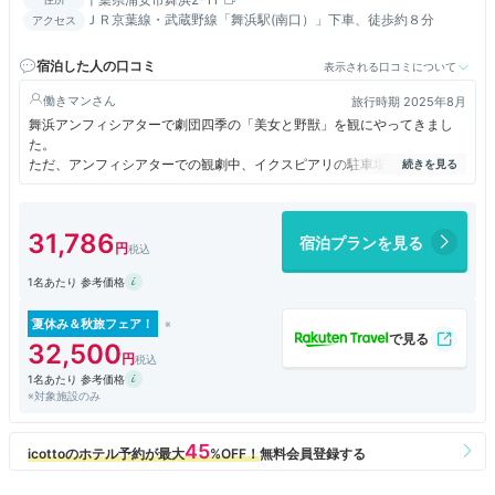
ＪＲ京葉線・武蔵野線「舞浜駅(南口）」下車、徒歩約８分
アクセス
宿泊した人の口コミ
表示される口コミについて
働きマン
旅行時期 2025年8月
舞浜アンフィシアターで劇団四季の「美女と野獣」を観にやってきまし
た。
ただ、アンフィシアターでの観劇中、イクスピアリの駐車場サービスはつ
きません。
そのため、アネックス駐車場に車を停めてイクスピアリにランチを食べ
に。
31,786
宿泊プランを見る
アンバサダーホテルでのランチも提案していましたが、普通に予約も取れ
ず、予約が入らないレストランCAFEは長蛇の列。
1名あたり 参考価格
さすが夏休み。パークにインしなくてもこうやって楽しむ方もとても多い
のですね。
キャストの方の接客は今日も気持ちよく、いつの日か宿泊しようと思う素
夏休み＆秋旅フェア！
敵なホテルです。
32,500
1名あたり 参考価格
※対象施設のみ