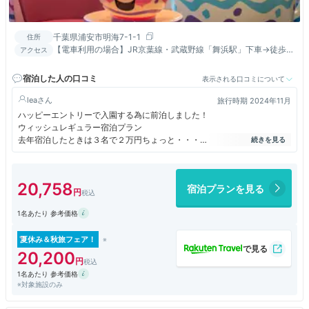
千葉県浦安市明海7-1-1
住所
【電車利用の場合】JR京葉線・武蔵野線「舞浜駅」下車→徒歩約
アクセス
5分→「東京ディズニーランド・バスターミナル・イースト」よ
り無料シャトルバスにて約20分(※一部所要時間の異なる便あり)
宿泊した人の口コミ
表示される口コミについて
【マイカー利用の場合】首都高速湾岸線「浦安出口」より約15分
【空港利用の場合】「羽田空港」より新浦安エリア行きのバスで
lea
旅行時期 2024年11月
約60分
ハッピーエントリーで入園する為に前泊しました！
ウィッシュレギュラー宿泊プラン
去年宿泊したときは３名で２万円ちょっと・・・
今回は４万４千円（汗）
１年で倍の価格になっています。
20,758
宿泊プランを見る
水回りが今回リニューアルされていて
お風呂も新しくなっていてとてもよかったです。
1名あたり 参考価格
お風呂場にはディズニーのシールのようなものが張っていて
子供も喜んでいました。
夏休み＆秋旅フェア！
20,200
1名あたり 参考価格
※対象施設のみ