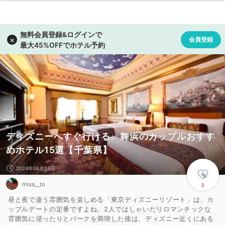
ディズニーへすぐ行ける♩舞浜のカップルおすす
めホテル15選【千葉県】
2024年06月24日
misa__to
2
昼と夜で違う雰囲気を楽しめる「東京ディズニーリゾート」は、カ
ップルデートの定番ですよね。2人ではしゃいだりロマンチックな
雰囲気に浸ったりとパークを満喫した後は、ディズニー近くにある