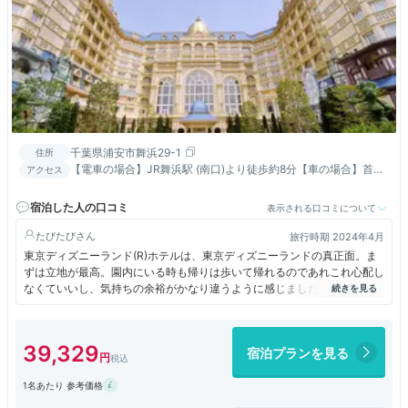
千葉県浦安市舞浜29-1
住所
【電車の場合】JR舞浜駅 (南口)より徒歩約8分【車の場合】首都
アクセス
高速湾岸線「浦安出口」または「葛西出口」から約5分【空港の
場合】羽田空港から リムジンバスで約50分／成田空港からリム
宿泊した人の口コミ
表示される口コミについて
ジンバスで約80分
たびたび
旅行時期 2024年4月
東京ディズニーランド(R)ホテルは、東京ディズニーランドの真正面。ま
ずは立地が最高。園内にいる時も帰りは歩いて帰れるのであれこれ心配し
なくていいし、気持ちの余裕がかなり違うように感じました。
巨大な空間のロビーは入った瞬間から夢の国。テンションはいきなりマッ
クスですね。部屋はキャラクタータイプで、不思議の国のアリス。トイレ
や風呂の周りも十分使い勝手が良くて申し分なし。子供も含めて、四人で
39,329
宿泊プランを見る
泊まったので、ベッドの下からもう一つのベッドを引き出して使うという
のが分からなくて、最初、ちょっと戸惑いましたが、ちゃんと説明書がベ
1名あたり 参考価格
ッドのところにあって、慌てることはありませんでした。
東京ディズニーランドで泊まるなら、やっぱり東京ディズニーランド(R)