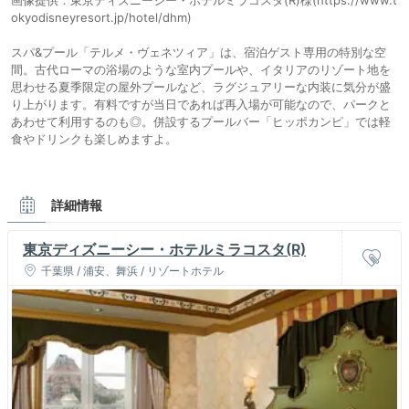
画像提供：東京ディズニーシー・ホテルミラコスタ(R)様(https://www.t
okyodisneyresort.jp/hotel/dhm)
スパ&プール「テルメ・ヴェネツィア」は、宿泊ゲスト専用の特別な空
間。古代ローマの浴場のような室内プールや、イタリアのリゾート地を
思わせる夏季限定の屋外プールなど、ラグジュアリーな内装に気分が盛
り上がります。有料ですが当日であれば再入場が可能なので、パークと
あわせて利用するのも◎。併設するプールバー「ヒッポカンピ」では軽
食やドリンクも楽しめますよ。
詳細情報
東京ディズニーシー・ホテルミラコスタ(R)
千葉県 / 浦安、舞浜 / リゾートホテル