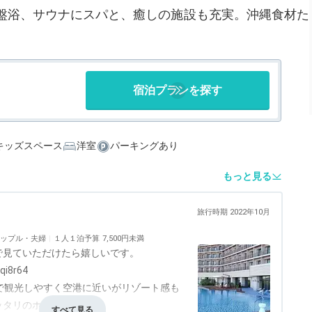
盤浴、サウナにスパと、癒しの施設も充実。沖縄食材た
宿泊プランを探す
キッズスペース
洋室
パーキングあり
もっと見る
旅行時期 2022年10月
ップル・夫婦
１人１泊予算
7,500円未満
で見ていただけたら嬉しいです。
qi8r64
で観光しやすく空港に近いがリゾート感も
ッタリのホテルでした。