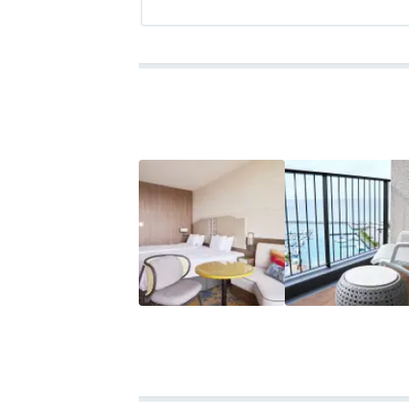
全室オーシャンビューベランダは独立して
アクセス
4.0
コスパ
4.0
客室
5.0
接客対応
5.0
風呂
5.0
食
良い空間でそこで飲むビールもうまい。難
観光メインでプールは眺める程度でしたが
呂も満足できました。
レストランは一ヶ所だけでそれは実に残念
ーやコース料理を楽しむような充実したホ
アラカルトも注文出来ますが大きなホテル
い食事も今一つ落ち着きません。
売店は8時にしまってしまい自販機にはビ
を怠りなく済ませておきましょう。ちなみ
買いに行きました。