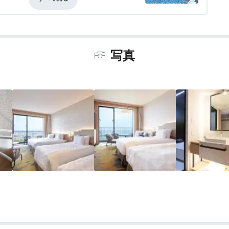
るので隣とこんにちわとならない居心地の
事・ドリンク
4.0
バリアフリー
5.0
点は下を走るバイパスの音。
サウナや岩盤浴が充実していて大きなお風
写真
ポイント。連泊して落ち着いた雰囲気のバ
テルステーを望む方にはちょっと厳しい。
のビュッフェ会場的な場所ですので美味し
ールも無しですので部屋で飲みたい方は準備
に私は２００メートル程先のローソンまで