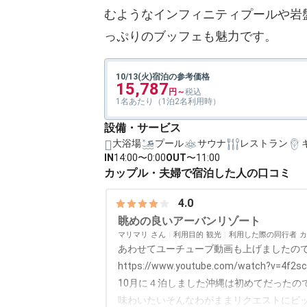
むようなインフィニティプールや岩
っぷりのブッフェも魅力です。
10/13(火)宿泊の参考価格
15,787
1名あたり（1泊2名利用時）
設備・サービス
大浴場
プール
サウナ
レストラン
IN
14:00〜0:00
OUT
〜11:00
カップル・夫婦で宿泊した人の口コミ
4.0
眺めの良いアーバンリゾート
マリマリ
利用目的
観光
利用した際の同行者
カ
あわせてユーチューブ動画も上げましたの
https://www.youtube.com/watch?v=4f2sc
10月に４泊しました沖縄は初めてだったの
味わいたいそんなわがままリクエストにピ