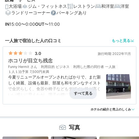
大浴場
ジム・フィットネス
レストラン
和洋室
洋室
ランドリーコーナー
パーキングあり
編集部おすすめの３つのポイント
IN
15:00〜0:00
OUT
〜11:00
金沢グルメが集まる「片町」のすぐそばという好立地
歩き疲れたカラダを癒せるゆったり大浴場
一人旅で宿泊した人の口コミ
もっと見る
色鮮やかなでおしゃれな小皿が並ぶ「加賀の朝ごはん」
3.0
旅行時期 2022年11月
ホコリが目立ち残念
Funny Hermit
利用目的
ビジネス
利用した際の同行者
一人旅
１人１泊予算
7,500円未満
今夏リニューアルオープンされたばかりで、まだ新
しく綺麗、設備も最新、部屋も和モダンなテイスト
で金沢らしく、食器や椅子などもデザイン性が高く
いい感じに思えたが、障子や棚に置いてあった茶器
などにもホコリが目立ち残念。駐車場代もちょっと
アクセス
3.0
コスパ
3.0
客室
2.5
接客対応
3.0
風呂
3.0
高めだった。朝食は郷土料理、バイキングも品数が
ホテルの紹介と売上のしくみ
食事・ドリンク
3.0
バリアフリー
評価なし
多く良かった。
写真