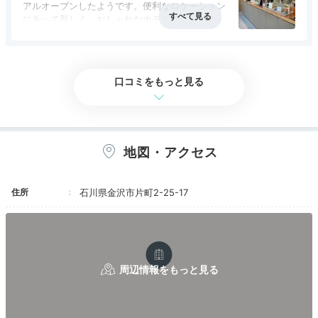
アルオープンしたようです。便利なロケーション
洋室をはじめゆったりした和洋室、2部屋隣接のファミ
にあって新しく、おしゃれなホテルでした。ロビ
リールームなどを用意。
Bluetoothスピーカーや九谷焼
ーで無料のオーガニックドリンクがいただけるの
の茶器
などリラックスグッズも用意されています。トイ
が嬉しかったです。
レとシャワールーム別で、ベッドがシモンズなのも嬉し
い。
口コミをもっと見る
xiaoxue.mayumi
地図・アクセス
ファミリールームの大きな部屋に泊まりました！
ベッド
が大きくて快適でした♪
+2
住所
石川県金沢市片町2-25-17
Dinner
18:00
宿から徒歩ですぐ