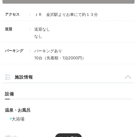
美味しいがあふれる
アクセス
ＪＲ 金沢駅よりお車にて約１３分
「片町」の夜を満喫
送迎
送迎なし
なし
パーキング
パーキングあり
10台（先着順・1泊2000円）
施設情報
設備
片町の飲食店街
グリ
温泉・お風呂
ホテルにはディナーレストランはありませんが、
ホテル
周辺の「片町」には飲食店がいっぱい。
彼とワインを楽
大浴場
しむのにぴったりなビストロ「グリエ ジョー」や金沢
おでんの人気店「三幸」など、思わずはしごしたくなっ