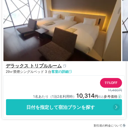
デラックス トリプルルーム
29㎡
禁煙
シングルベッド 3 台
客室の詳細
11%OFF
11,460円
10,314
1名あたり（1泊2名利用時）
日付を指定して宿泊プランを探す
割引前の料金について