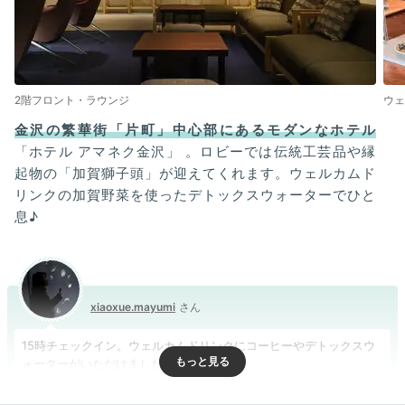
2階フロント・ラウンジ
ウェ
金沢の繁華街「片町」中心部にあるモダンなホテル
「ホテル アマネク金沢」 。ロビーでは伝統工芸品や縁
起物の「加賀獅子頭」が迎えてくれます。ウェルカムド
リンクの加賀野菜を使ったデトックスウォーターでひと
息♪
xiaoxue.mayumi
15時チェックイン。ウェルカムドリンクにコーヒーやデトックスウ
ォーターがいただけました。