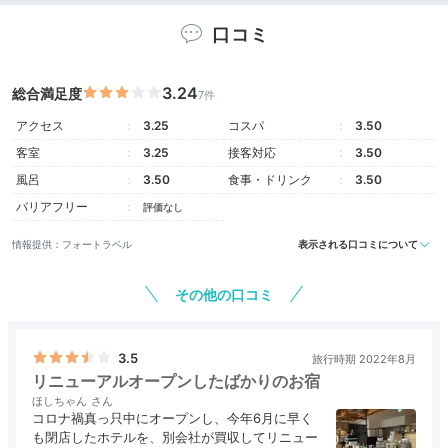
口コミ
Room
15:10
3.24
総合満足度
7件
モダンなお部屋には
アクセス
3.25
コスパ
3.50
客室
3.25
接客対応
3.50
金沢情緒もほんのり
風呂
3.50
食事・ドリンク
3.50
バリアフリー
評価なし
情報提供：フォートラベル
表示される口コミについて
その他の口コミ
3.5
旅行時期 2022年8月
リニューアルオープンしたばかりのお宿
ほしちゃん
コロナ禍真っ只中にオープンし、今年6月に早く
和洋室デラックストリプル
ファ
も閉店したホテルを、別会社が買収してリニュー