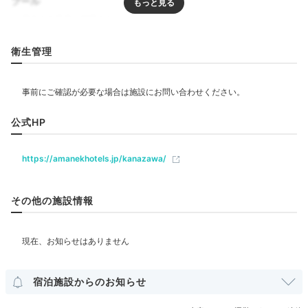
プール
ちゃいます。
リラクゼーション
衛生管理
ジム・フィットネス
xiaoxue.mayumi
夜はねぎ焼きが有名な「京祇園ねぎ焼 粉」へ。ホルモ
飲食
ン焼きやねぎ焼きがすごく美味しかったです！
+5
公式HP
レストラン
https://amanekhotels.jp/kanazawa/
ベビー＆子供関連
その他の施設情報
Spa
部屋情報
20:00
和洋室
洋室
インターネット利用可能
Wi-Fi利用可能
ムーディーで落ち着く
コネクティングルーム
大浴場でさっぱり
宿泊施設からのお知らせ
その他館内施設