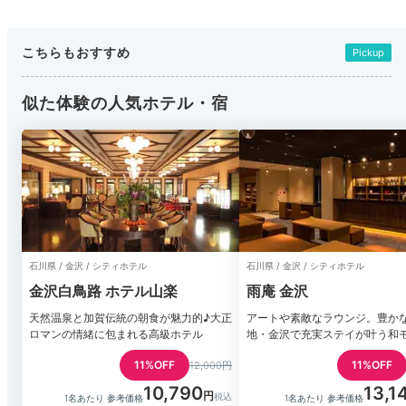
こちらもおすすめ
Pickup
似た体験の人気ホテル・宿
石川県 / 金沢 / シティホテル
石川県 / 金沢 / シティホテル
金沢白鳥路 ホテル山楽
雨庵 金沢
天然温泉と加賀伝統の朝食が魅力的♪大正
アートや素敵なラウンジ。豊か
ロマンの情緒に包まれる高級ホテル
地・金沢で充実ステイが叶う和
11%OFF
11%OFF
12,000円
10,790
13,1
1名あたり 参考価格
1名あたり 参考価格