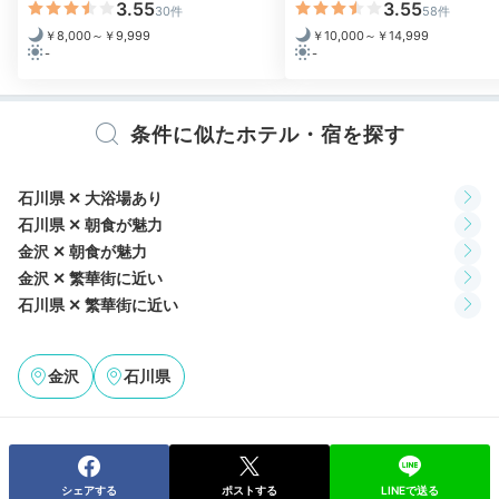
21:00
3.55
3.55
30件
58件
￥8,000～￥9,999
￥10,000～￥14,999
ラウンジやお部屋で
-
-
のんびり夜時間
条件に似たホテル・宿を探す
石川県 ✕ 大浴場あり
石川県 ✕ 朝食が魅力
金沢 ✕ 朝食が魅力
金沢 ✕ 繁華街に近い
石川県 ✕ 繁華街に近い
金沢
石川県
ラウンジ
フィ
お風呂の後はまったり夜時間を楽しんで。24時間利用
できるラウンジでくつろいだり、お部屋で好きな音楽を
流して彼とお茶をいただいたり。運動好きなら無料のフ
ィットネスルームに行くのもいいかも。
シェアする
ポストする
LINEで送る