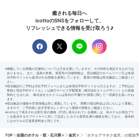
癒される毎日へ
icottoのSNSをフォローして、
リフレッシュできる情報を受け取ろう♪
朝食一例①
朝
朝食はレストラン「アマネクダイニング」で
「加賀の朝
ごはん」
をいただきます。金沢らしい華やかな九谷焼の
小皿に並ぶのは、北陸ならではの食材を使ったおかずの
数々。朝から幸せな気分になれますよ。
xiaoxue.mayumi
朝食は和食でした。可愛い小皿におかずがたくさん乗っ
ていてとても華やかでした♪
ご飯もおかわりできてお腹
+2
いっぱい食べちゃいました
。
TOP
全国のホテル・宿
石川県
金沢
「ホテルアマネク金沢」の宿泊