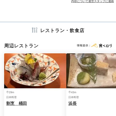
内容について運営スタッフに連絡
ランドリーコーナー
売店・ギフトショップ
アメニティ
テレビ
冷蔵庫
エアコン
スリッパ
セーフティボックス
レストラン・飲食店
洗浄機付トイレ
歯ブラシ
カミソリ
シャンプー
コンディショナー
ボディソープ
シャワーキャップ
タオル
バスタオル
ドライヤー
お茶セット
電気ポット
周辺レストラン
情報提供：
大浴場
大浴
※設備・アメニティは、確認が取れている情報を表示しています。
金沢観光で疲れたカラダは大浴場で癒しましょう。月の
浮かぶモダンデザインの空間に、思わずのんびり長湯し
てしまうかも。さっぱり汗を流したら、心地よい部屋着
に着替えてリラックスタイム。
29m
43m
日本料理
日本料理
割烹 桶田
浜長
Night