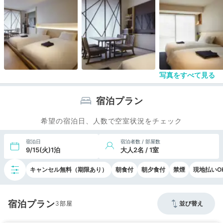
写真をすべて見る
宿泊プラン
希望の宿泊日、人数で空室状況をチェック
宿泊日
宿泊者数 / 部屋数
9/15(火)1泊
大人2名 / 1室
キャンセル無料（期限あり）
朝食付
朝夕食付
禁煙
現地払いO
宿泊プラン
3
並び替え