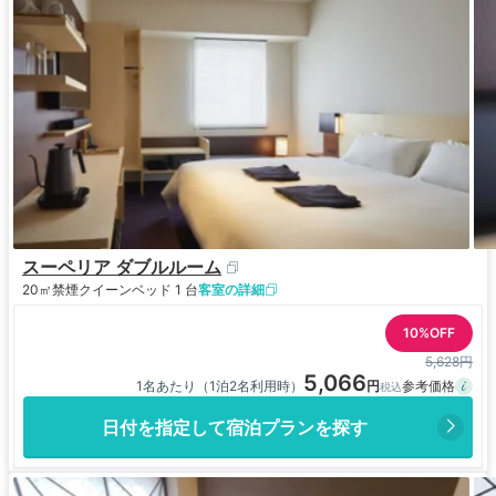
スーペリア ダブルルーム
20㎡
禁煙
クイーンベッド 1 台
客室の詳細
10%OFF
5,628円
5,066
1名あたり（1泊2名利用時）
日付を指定して宿泊プランを探す