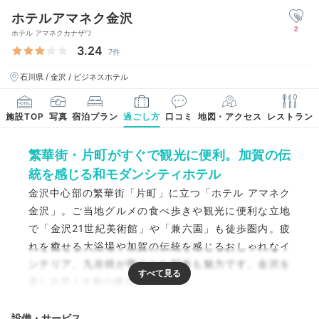
ホテルアマネク金沢
2
ホテル アマネクカナザワ
3.24
7件
石川県 / 金沢 / ビジネスホテル
施設TOP
写真
宿泊プラン
過ごし方
口コミ
地図・アクセス
レストラン
繁華街・片町がすぐで観光に便利。加賀の伝
統を感じる和モダンシティホテル
金沢中心部の繁華街「片町」に立つ「ホテル アマネク
金沢」。ご当地グルメの食べ歩きや観光に便利な立地
で「金沢21世紀美術館」や「兼六園」も徒歩圏内。疲
れを癒せる大浴場や加賀の伝統を感じるおしゃれなイ
ンテリア、九谷焼が華やかな朝食も魅力です。金沢を
楽しみ尽くす旅の拠点におすすめ。
設備・サービス