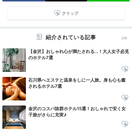
クリップ
2日目
紹介されている記事
3件
【金沢】おしゃれ心が満たされる…！大人女子必見
Morning
のホテル7選
08:00
色彩あふれる
石川県へエステと温泉をしに一人旅。身も心も癒
華やかな加賀の朝食
されるホテル7選
金沢のコスパ抜群ホテル15選！おしゃれで安く女
子旅がさらに充実♪