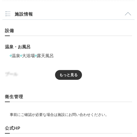
波上宮①
波
施設情報
ホテルから約3分歩くと、パワースポット「波上宮（な
設備
みのうえぐう）」があります。階段を登って、崖の上の
本殿でお参り。おみくじを引いて、御朱印をいただきま
しょう。帰りは「波の上ビーチ」で砂浜を楽しんで。
温泉・お風呂
温泉
大浴場
露天風呂
Dinner
プール
19:00
プール
屋外プール
徒歩圏内に飲食店多数
夕食はお肉料理
衛生管理
リラクゼーション
期待を超えるおいしさ
サウナ
ジャグジー
公式HP
飲食