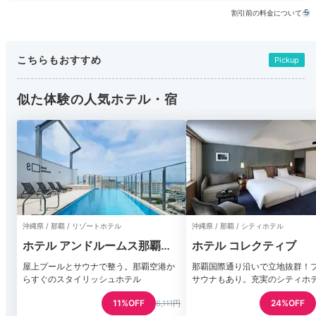
割引前の料金について
こちらもおすすめ
Pickup
似た体験の人気ホテル・宿
沖縄県 / 那覇 / リゾートホテル
沖縄県 / 那覇 / シティホテル
ホテル アンドルームス那覇ポ
ホテル コレクティブ
ート
屋上プールとサウナで整う。那覇空港か
那覇国際通り沿いで立地抜群！
らすぐのスタイリッシュホテル
サウナもあり。充実のシティホ
11%OFF
24%OFF
6,111円