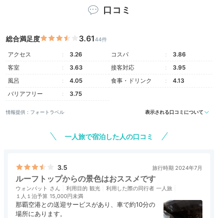
口コミ
harumi_n_
ハイフロアのツインに宿泊だったので、屋上スカイプールがフリー
3.61
総合満足度
44件
ドリンクでのんびりできました!!海と繋がっているような景色でサン
アクセス
3.26
コスパ
3.86
セットがとても美しかったです。
客室
3.63
接客対応
3.95
風呂
4.05
食事・ドリンク
4.13
バリアフリー
3.75
Activity
情報提供：フォートラベル
表示される口コミについて
16:00
一人旅で宿泊した人の口コミ
水遊びや絶景ビューを
2つのプールで満喫
3.5
旅行時期 2024年7月
ルーフトップからの景色はおススメです
ウォンバット
利用目的
観光
利用した際の同行者
一人旅
１人１泊予算
15,000円未満
那覇空港との送迎サービスがあり、車で約10分の
場所にあります。