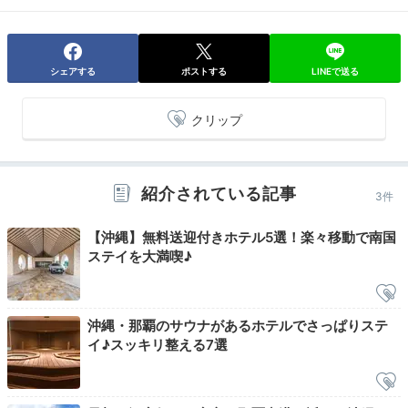
シェアする
ポストする
LINEで送る
2日目
クリップ
Morning
08:00
紹介されている記事
3件
朝日がきらめく
【沖縄】無料送迎付きホテル5選！楽々移動で南国
ステイを大満喫♪
プールで気分爽快
沖縄・那覇のサウナがあるホテルでさっぱりステ
イ♪スッキリ整える7選