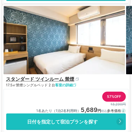
スタンダード ツインルーム 禁煙
17.5㎡
禁煙
シングルベッド 2 台
客室の詳細
57%OFF
13,230円
5,689
1名あたり（1泊2名利用時）
日付を指定して宿泊プランを探す