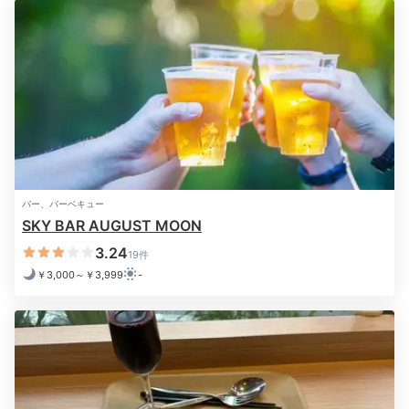
沖縄の夜を謳歌
※設備・アメニティは、確認が取れている情報を表示しています。
バー、バーベキュー
SKY BAR AUGUST MOON
3.24
19件
カクテルイメージ
カウ
￥3,000～￥3,999
-
ホテルに戻った後はゆったり過ごせる「SKY BAR
AUGUST MOON」で旅の時間を満喫。トロピカルなカ
クテルが南国の雰囲気をUPしてくれます。
最上階の14
階にあり、素敵な夜景を楽しめますよ
。