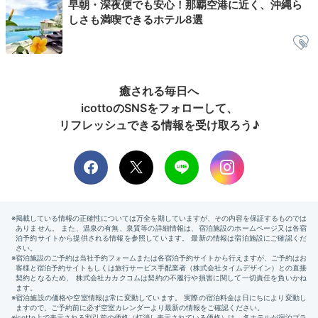
早朝・深夜便でも安心！那覇空港に近く、沖縄ら
しさも満喫できるホテル8選
シースループール②
癒される毎日へ
朝8時からオープンしている「シースループール」。朝
icottoのSNSをフォローして、
日が水面に反射してキラキラきれいな空間を堪能しまし
リフレッシュできる情報を受け取ろう♪
ょう。リゾートホテルならではの贅沢な過ごし方です。
少し冷えたら身体を温めるジャグジーへどうぞ。
Breakfast
09:00
赤色の琉球漆器が並ぶ
朝食ビュッフェ