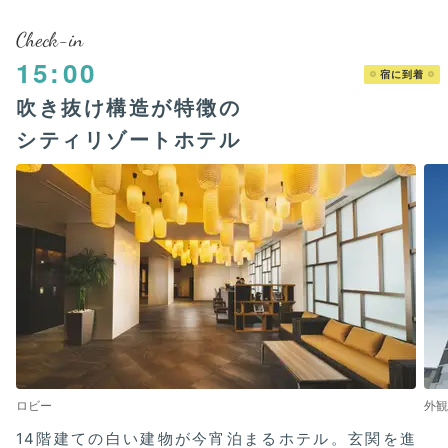
Check-in
15:00
宿に到着
吹き抜け構造が特徴の
シティリゾートホテル
ロビー
外観
14階建ての白い建物が今宵泊まるホテル。玄関を進