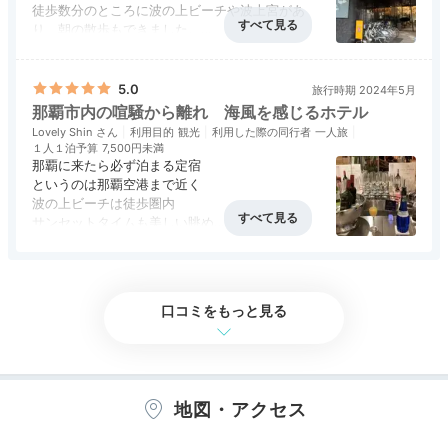
徒歩数分のところに波の上ビーチや波上宮があ
り、朝の散歩もできました。
ただ周囲は歓楽街のため、あまり夜は出歩かない
アクセス
4.0
コスパ
3.0
客室
3.0
接客対応
3.0
風呂
3.5
ほうがいいかもしれません。。
食事・ドリンク
3.0
バリアフリー
評価なし
5.0
旅行時期 2024年5月
リーズナブルな部屋だったのでビジネスホテル仕
那覇市内の喧騒から離れ 海風を感じるホテル
様でしたが、ハイフロアの宿泊客はルーフトップ
Lovely Shin
利用目的
観光
利用した際の同行者
一人旅
シースループール①
温水
で生ビールなどがフリーで飲めたのはよかったで
１人１泊予算
7,500円未満
す。
那覇に来たら必ず泊まる定宿
季節限定で2つのプールを利用できます
。「シースルー
空港も近く、行き交う飛行機も見えました。
というのは那覇空港まで近く
プール」はヤシの木と滝に囲まれ、ジャグジーもありリ
大浴場でさっぱりした後、マジックアワーの沖縄
波の上ビーチは徒歩圏内
の景色を眺めながらの生ビールは至福でした！
ゾート感満載。「スカイプール」では沖縄の空と海の眺
サンセットタイムも美しい眺め
望や夕日の絶景を楽しめます。ナイトプールもお見逃し
アクセス
4.0
コスパ
5.0
客室
5.0
接客対応
3.0
風呂
3.0
お風呂の洗い場は狭く
なく。
食事・ドリンク
5.0
バリアフリー
評価なし
仕切りがないため
左右後方のシャワーが当たりまくり
口コミをもっと見る
改善してほしいのは
送迎シャトルバスサービス
harumi_n_
時間に行っても乗れないことがあり
予約制にして欲しい
地図・アクセス
屋上のスカイプールでフリードリンクを楽しみながらの
んびり。
ライトアップもキレイでした
。
+2