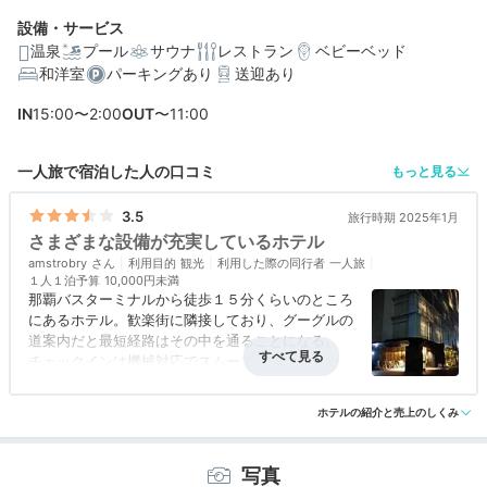
設備・サービス
温泉
プール
サウナ
レストラン
ベビーベッド
和洋室
パーキングあり
送迎あり
編集部おすすめの３つのポイント
IN
15:00〜2:00
OUT
〜11:00
「波の上ビーチ」まで徒歩約6分！ビーチと街歩きを楽し
める立地
一人旅で宿泊した人の口コミ
もっと見る
2種のプールと温泉大浴場♡充実の館内施設で楽しめる
3.5
旅行時期 2025年1月
沖縄県産の食材をふんだんに使用♪ぬちぐすい王朝朝食ビ
さまざまな設備が充実しているホテル
ュッフェ
amstrobry
利用目的
観光
利用した際の同行者
一人旅
１人１泊予算
10,000円未満
那覇バスターミナルから徒歩１５分くらいのところ
にあるホテル。歓楽街に隣接しており、グーグルの
道案内だと最短経路はその中を通ることになる。
チェックインは機械対応でスムーズ。歯ブラシやカ
ミソリなど必要なアメニティをもって客室へ。客室
アクセス
3.5
コスパ
3.5
客室
3.5
接客対応
4.0
風呂
3.5
のあるフロアは吹き抜け構造になっており珍しい。
ホテルの紹介と売上のしくみ
食事・ドリンク
評価なし
バリアフリー
3.5
強風の雨が降る天気だったので、外気と雨が多少吹
き込んでいた。
室内は清潔感あり。コンセントもベッド回りに２つ
写真
あり十分。テーブルは収納式で、荷物を置いたり、