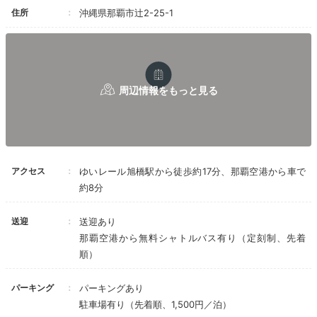
住所
沖縄県那覇市辻2-25-1
Sightseeing
18:00
宿から徒歩で約3分
パワースポット
崖に建つ「波上宮」へ
アクセス
ゆいレール旭橋駅から徒歩約17分、那覇空港から車で
約8分
送迎
送迎あり
那覇空港から無料シャトルバス有り（定刻制、先着
順）
パーキング
パーキングあり
駐車場有り（先着順、1,500円／泊）