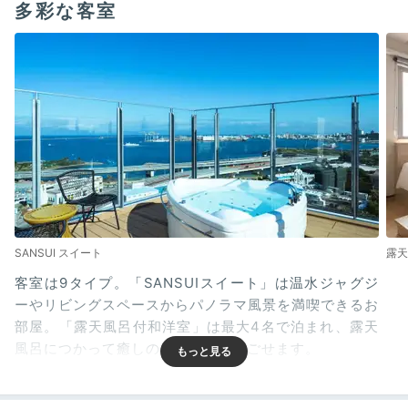
多彩な客室
SANSUI スイート
露天
客室は9タイプ。「SANSUIスイート」は温水ジャグジ
ーやリビングスペースからパノラマ風景を満喫できるお
部屋。「露天風呂付和洋室」は最大4名で泊まれ、露天
風呂につかって癒しのひとときを過ごせます。