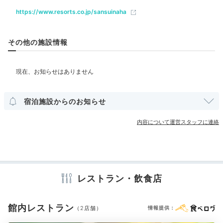
レストラン
バー
https://www.resorts.co.jp/sansuinaha
ベビー＆子供関連
その他の施設情報
ベビーベッド
ベッドガード
貸ベビーカー
部屋情報
ステーキハウス88
ステ
ぎんペーさんの投稿
和洋室
洋室
スイート
インターネット利用可能
Wi-Fi利用可能
宿泊施設からのお知らせ
夕食は外食をどうぞ。ホテルから徒歩5分ほどの「ステ
露天風呂付客室
ユニバーサルルーム
ーキハウス88 辻本店」で分厚いステーキに舌鼓♪アグ
内容について運営スタッフに連絡
ー豚を食べたいなら「まつもと」でしゃぶしゃぶもいい
その他館内施設
ですね。人気店ですので、予約してから訪れて。
ランドリーコーナー
売店・ギフトショップ
アメニティ
レストラン・飲食店
Bar
テレビ
冷蔵庫
エアコン
スリッパ
洗浄機付トイレ
歯ブラシ
21:30
カミソリ
洗顔
シャンプー
コンディショナー
ボディソープ
館内レストラン
（2店舗）
情報提供：
タオル
バスタオル
ドライヤー
お茶セット
ティーサーバー
スカイバーで
電子レンジ
電気ポット