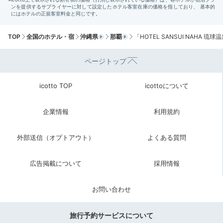
TOP
全国のホテル・宿
沖縄県
那覇
「HOTEL SANSUI NAHA 
ページトップ
icotto TOP
icottoについて
琉球和食
ライ
企業情報
利用規約
朝は館内レストランで琉球和食のビュッフェ。大きなシ
外部送信（オプトアウト）
よくある質問
ンメイ鍋が出迎えてくれます。
ゆし豆腐、島野菜、県産
たまご等
の料理を味わいましょう。ライブキッチンは迫
力満点！また、パンなどの洋食も楽しめますよ。
広告掲載について
採用情報
お問い合わせ
harumi_n_
旅行予約サービスについて