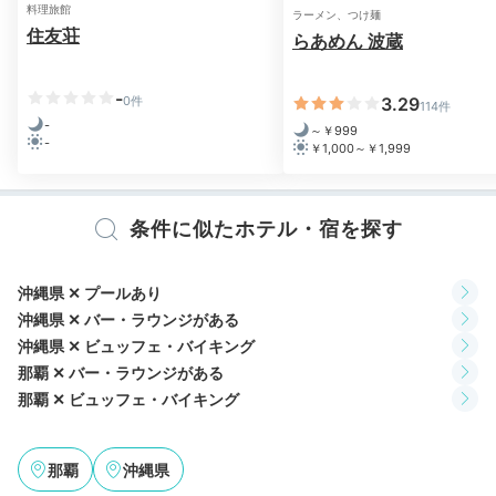
料理旅館
ラーメン、つけ麺
住友荘
らあめん 波蔵
-
0件
3.29
114件
-
～￥999
-
￥1,000～￥1,999
大浴場
サウ
大浴場の露天風呂と内湯では、地下500mから湧出する
条件に似たホテル・宿を探す
天然温泉「波上温泉（なみのうえおんせん）」につかれ
ます。朝6時から最終受付23時まで開いているので、滞
在中、何度でも入っちゃいましょう。サウナでリフレッ
沖縄県 ✕ プールあり
シュするも◎
沖縄県 ✕ バー・ラウンジがある
沖縄県 ✕ ビュッフェ・バイキング
那覇 ✕ バー・ラウンジがある
那覇 ✕ ビュッフェ・バイキング
harumi_n_
那覇
沖縄県
屋上スカイプールの後に大浴場温泉に入れたのが良かったです。