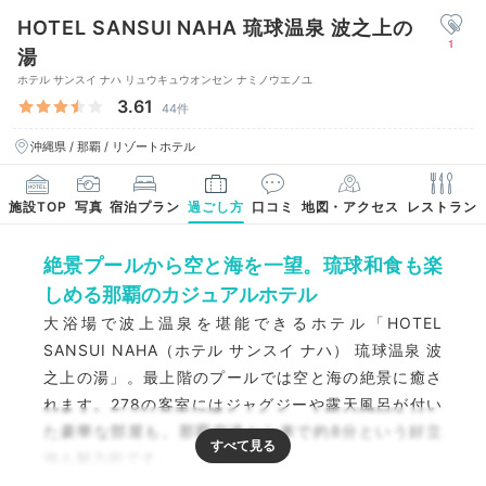
HOTEL SANSUI NAHA 琉球温泉 波之上の
1
湯
ホテル サンスイ ナハ リュウキュウオンセン ナミノウエノユ
3.61
44件
沖縄県 / 那覇 / リゾートホテル
施設TOP
写真
宿泊プラン
過ごし方
口コミ
地図・アクセス
レストラン
絶景プールから空と海を一望。琉球和食も楽
しめる那覇のカジュアルホテル
大浴場で波上温泉を堪能できるホテル「HOTEL
SANSUI NAHA（ホテル サンスイ ナハ） 琉球温泉 波
之上の湯」。最上階のプールでは空と海の絶景に癒さ
れます。278の客室にはジャグジーや露天風呂が付い
た豪華な部屋も。那覇空港から車で約8分という好立
地も魅力的です。