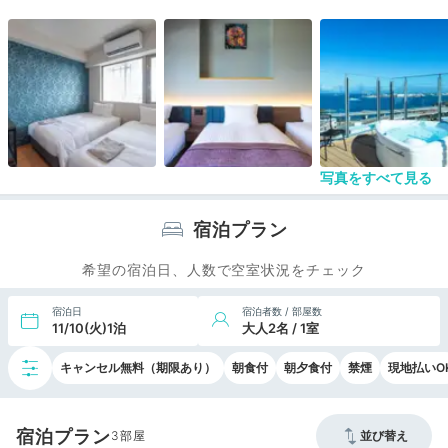
軽食や書き物をするときには少し不足を感じた。
大浴場は２３時までと６時から利用可能。ナトリウ
ム塩化物温泉とのことだがＰｈは不明。内風呂２つ
に露天風呂１つでゆとりある広さ。塩素臭はあっ
た。朝食は利用しなかったが、沖縄料理のバイキン
グは種類豊富で楽しめそうな雰囲気。
駅から距離はあるが、ホテル価格高騰の中ではまず
まずの料金設定の印象を受けた。ＢＳ、Ｗｉｆｉ対
応
写真をすべて見る
宿泊プラン
希望の宿泊日、人数で空室状況をチェック
宿泊日
宿泊者数 / 部屋数
11/10(火)1泊
大人2名 / 1室
キャンセル無料（期限あり）
朝食付
朝夕食付
禁煙
現地払いO
宿泊プラン
3
並び替え