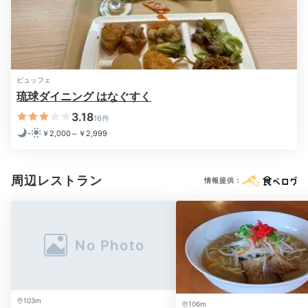
harumi_n_
夜は屋上バーにて、ピザや夏季限定スムージーをいただ
きました。スタッフの方々が娘にとても優しく接してく
+1
ビュッフェ
ださってありがたかったです！
琉球ダイニング はなぐすく
3.18
16件
-
￥2,000～￥2,999
Onsen
22:30
周辺レストラン
情報提供：
天然温泉につかって
あったかバスタイム
103m
106m