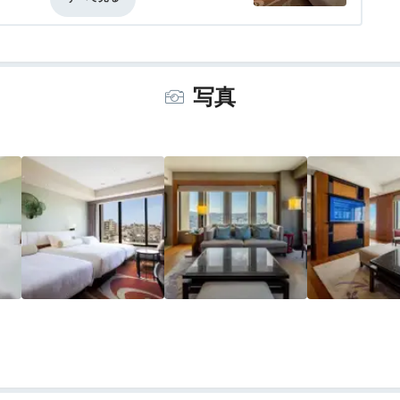
る。ベッドの寝心地は良いが、リネン類の
事・ドリンク
評価なし
バリアフリー
評価なし
め。身長公称170cmの私でも足を伸ばし
写真
った。