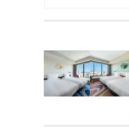
ソファはどれも硬く、寛ぐのはベッドにな
アクセス
3.5
コスパ
3.5
客室
3.5
接客対応
3.0
風呂
3.0
食
質は標準的。
バスルームは洗い場付きだが、バスタブは短
て寝そべることはできない。
スタッフの質にバラツキがあるのが気にな
高級ビジネスホテルと言う感じかな。