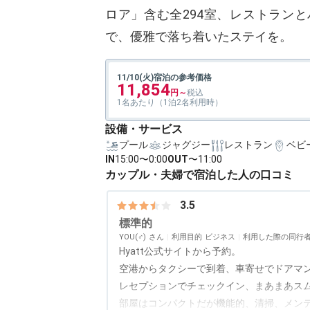
ロア」含む全294室、レストラン
で、優雅で落ち着いたステイを。
11/10(火)宿泊の参考価格
11,854
1名あたり（1泊2名利用時）
設備・サービス
プール
ジャグジー
レストラン
ベビ
IN
15:00〜0:00
OUT
〜11:00
カップル・夫婦で宿泊した人の口コミ
3.5
標準的
YOU(♂)
利用目的
ビジネス
利用した際の同行
Hyatt公式サイトから予約。
空港からタクシーで到着、車寄せでドアマ
レセプションでチェックイン、まあまあス
部屋はコンパクトだが機能的、清掃、メン