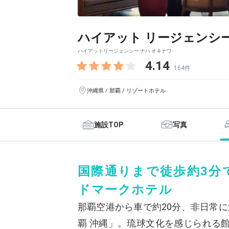
ハイアット リージェンシー
ハイアットリージェンシー ナハ オキナワ
4.14
164件
沖縄県 / 那覇 / リゾートホテル
施設TOP
写真
国際通りまで徒歩約3分
ドマークホテル
那覇空港から車で約20分、非日常に
覇 沖縄」。琉球文化を感じられる