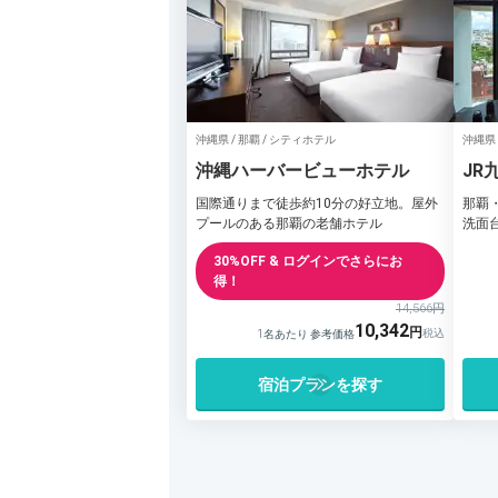
沖縄県 / 那覇 / シティホテル
沖縄県 
沖縄ハーバービューホテル
JR
国際通りまで徒歩約10分の好立地。屋外
那覇
プールのある那覇の老舗ホテル
洗面
30%OFF & ログインでさらにお
得！
14,566円
10,342
1名あたり 参考価格
宿泊プランを探す