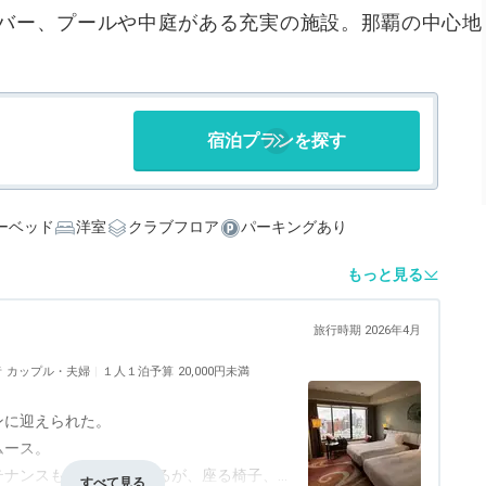
とバー、プールや中庭がある充実の施設。那覇の中心地
宿泊プランを探す
ーベッド
洋室
クラブフロア
パーキングあり
もっと見る
旅行時期 2026年4月
者
カップル・夫婦
１人１泊予算
20,000円未満
ンに迎えられた。
ムース。
テナンスも行き届いているが、座る椅子、