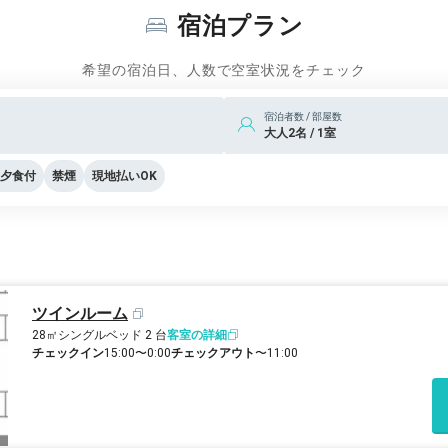
宿泊プラン
希望の宿泊日、人数で空室状況をチェック
宿泊者数 / 部屋数
大人2名 / 1室
夕食付
禁煙
現地払いOK
ツインルーム
28㎡
シングルベッド 2 台
客室の詳細
チェックイン
15:00〜0:00
チェックアウト
〜11:00