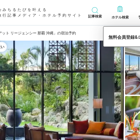
心みちるたびを叶える
旅行記事メディア・ホテル予約サイト
記事検索
ホテル検索
アット リージェンシー 那覇 沖縄」の宿泊予約
近い