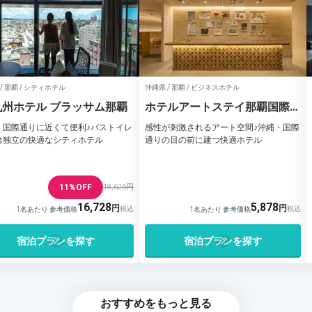
/ 那覇 / シティホテル
沖縄県 / 那覇 / ビジネスホテル
九州ホテル ブラッサム那覇
ホテルアートステイ那覇国際通
り
・国際通りに近くて便利♪バストイレ
感性が刺激されるアート空間♪沖縄・国際
台独立の快適なシティホテル
通りの目の前に建つ快適ホテル
11%OFF
18,626円
16,728
5,878
1名あたり 参考価格
1名あたり 参考価格
宿泊プランを探す
宿泊プランを探す
おすすめをもっと見る