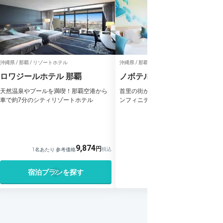
沖縄県 / 那覇 / リゾートホテル
沖縄県 / 那覇 / リゾートホテル
ロワジールホテル 那覇
ノボテル沖縄那覇
天然温泉やプールを満喫！那覇空港から
首里の街から那覇市内を一望できる。
車で約7分のシティリゾートホテル
ンフィニティプール付きのホテル
9,874
1名あたり 参考価格
宿泊プランを探す