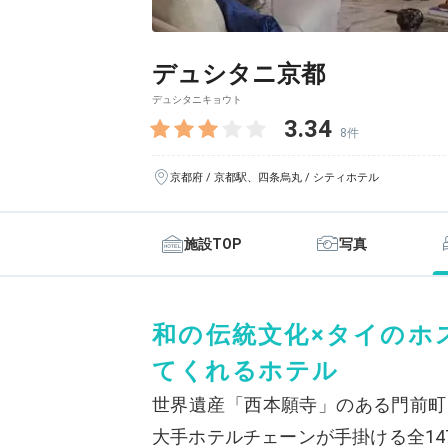
デュシタニ京都
デュシタニキョウト
3.34
8件
京都府 / 京都駅、四条烏丸 / シティホテル
施設TOP
写真
和の伝統文化×タイのホ
てくれるホテル
世界遺産「西本願寺」のある門前町
大手ホテルチェーンが手掛ける全1