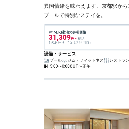
異国情緒を味わえます。京都駅から
プールで特別なステイを。
9/15(火)宿泊の参考価格
31,309
1名あたり（1泊2名利用時）
設備・サービス
プール
ジム・フィットネス
レストラ
IN
15:00〜0:00
OUT
〜正午