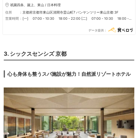
祇園四条、蹴上、東山 / 日本料理
住所
京都府京都市東山区清閑寺霊山町7 バンヤンツリー東山京都 3F
営業時間
[一] 07:00 - 10:30 18:00 - 22:00 [二] 07:00 - 10:30 18:00 -
22:00 [三] 07:00 - 10:30 18:00 - 22:00 [四] 07:00 - 10:30
18:00 - 22:00 [五] 07:00 - 10:30 18:00 - 22:00 [六] 07:00 -
データ提供
10:30 18:00 - 22:00 [日] 07:00 - 10:30 18:00 - 22:00 ブレック
ファスト 7:00-10:30 ランチ(一時休業中) 11:30-15:00 ディナー 18:00-
22:00 アフタヌーンティー 14:00-16:00
3. シックスセンシズ 京都
心も身体も整うスパ施設が魅力！自然派リゾートホテル