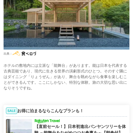
出典：
ホテルの敷地内には立派な「能舞台」があります。能は日本を代表する
古典芸能であり、現代に生きる世界の演劇形式のひとつ。そのすぐ隣に
はダイニング「りょうぜん」があり、舞台を眺めながら食事を楽しむこ
とができるんです。ここにしかない、特別な体験。旅の大切な思い出に
なりそうですね。
お得に泊まるならこんなプランも！
SALE
【直前セール！】日本初進出バンヤンツリーを体
験 ～能舞台をながめつつお食事を～【朝食付】