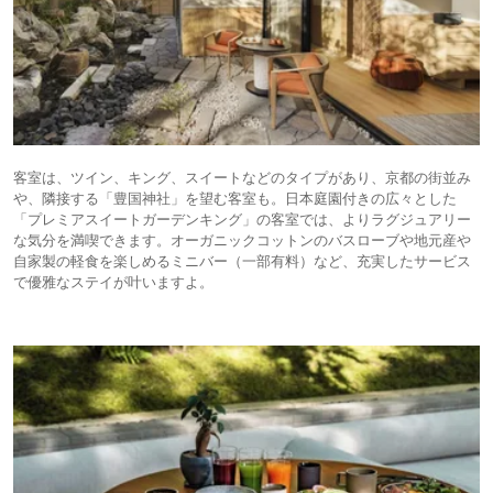
客室は、ツイン、キング、スイートなどのタイプがあり、京都の街並み
や、隣接する「豊国神社」を望む客室も。日本庭園付きの広々とした
「プレミアスイートガーデンキング」の客室では、よりラグジュアリー
な気分を満喫できます。オーガニックコットンのバスローブや地元産や
自家製の軽食を楽しめるミニバー（一部有料）など、充実したサービス
で優雅なステイが叶いますよ。