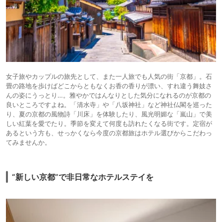
女子旅やカップルの旅先として、また一人旅でも人気の街「京都」。石
畳の路地を歩けばどこからともなくお香の香りが漂い、すれ違う舞妓さ
んの姿にうっとり…。雅やかではんなりとした気分になれるのが京都の
良いところですよね。「清水寺」や「八坂神社」など神社仏閣を巡った
り、夏の京都の風物詩「川床」を体験したり、風光明媚な「嵐山」で美
しい紅葉を愛でたり。季節を変えて何度も訪れたくなる街です。定宿が
あるという方も、せっかくなら今度の京都旅はホテル選びからこだわっ
てみませんか。
“新しい京都”で非日常なホテルステイを