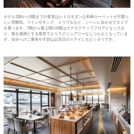
ホテル2階から6階までの客室はレトロモダンな和柄カーペットが可愛ら
しい雰囲気。ツインやキング、トリプルなど、シーンに合わせてタイプ
を選べます。7階から最上階の9階はエグゼクティブフロアとなってお
り、紫を基調とする客室でよりラグジュアリーなしつらえとなっていま
す。自分へのご褒美や大切な記念日のステイにもピッタリです。