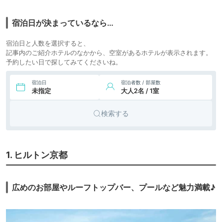
6,753円〜
5,000円〜
6.
ビジネス
hotel anddoggy京
都二条
icotto
楽天トラベル
ホテル
宿泊日が決まっているなら…
7,704円〜
10,200円〜
7.
ビジネス
ホテルトラベルティ
ン京都木屋町
icotto
楽天トラベル
ホテル
宿泊日と人数を選択すると、
記事内のご紹介ホテルのなかから、空室があるホテルが表示されます。
4,125円〜
4,100円〜
予約したい日で探してみてくださいね。
8.
フォーポイント フ
icotto
楽天トラベル
ビジネス
レックス by シェラ
ホテル
宿泊日
宿泊者数 / 部屋数
トン 京都御池
未指定
大人2名 / 1室
9,000円〜
10,000円〜
9.
ビジネス
ホーム ステイ 椛 三
検索する
条 京都
icotto
楽天トラベル
ホテル
3,006円〜
3,200円〜
10.
ビジネス
トラベロッジ京都
四条大宮
icotto
楽天トラベル
ホテル
1. ヒルトン京都
31,309円〜
31,600円〜
シティホ
11.
デュシタニ京都
icotto
楽天トラベル
テル
広めのお部屋やルーフトップバー、プールなど魅力満載♪
3,700円〜
12.
ビジネス
ロワジールホテル
icotto
楽天トラベル
京都東寺
ホテル