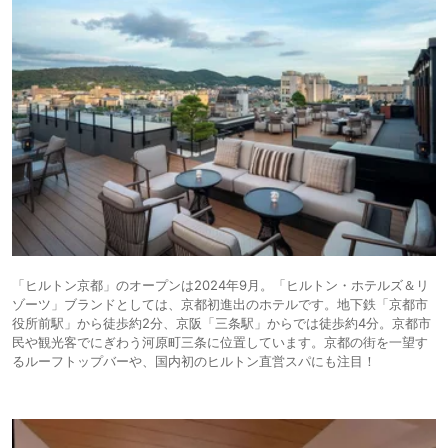
5,955円〜
5,300円〜
13.
ビジネス
ラ・ジェント・ホ
テル京都二条
icotto
楽天トラベル
ホテル
14.
KAYA 京都 二条城
11,108円〜
11,600円〜
シティホ
BWシグネチャーコ
icotto
楽天トラベル
テル
レクションbyベス
トウェスタン
32,830円〜
39,200円〜
15.
アパート
MIMARU SUITES
icotto
楽天トラベル
京都CENTRAL
メント
17,419円〜
シティホ
16.
Gion Elite Terrace
icotto
楽天トラベル
テル
17.
13,851円〜
14,300円〜
ヒルトン・ガーデ
シティホ
ン・イン京都四条
icotto
楽天トラベル
テル
烏丸
「ヒルトン京都」のオープンは2024年9月。「ヒルトン・ホテルズ＆リ
ゾーツ」ブランドとしては、京都初進出のホテルです。地下鉄「京都市
役所前駅」から徒歩約2分、京阪「三条駅」からでは徒歩約4分。京都市
民や観光客でにぎわう河原町三条に位置しています。京都の街を一望す
るルーフトップバーや、国内初のヒルトン直営スパにも注目！