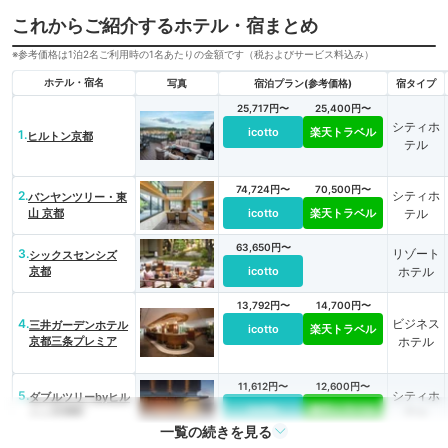
これからご紹介するホテル・宿まとめ
※参考価格は1泊2名ご利用時の1名あたりの金額です（税およびサービス料込み）
ホテル・宿名
写真
宿泊プラン(参考価格)
宿タイプ
25,717円〜
25,400円〜
シティホ
icotto
楽天トラベル
1.
ヒルトン京都
テル
74,724円〜
70,500円〜
2.
シティホ
バンヤンツリー・東
山 京都
icotto
楽天トラベル
テル
63,650円〜
3.
リゾート
シックスセンシズ
京都
icotto
ホテル
13,792円〜
14,700円〜
4.
ビジネス
三井ガーデンホテル
icotto
楽天トラベル
京都三条プレミア
ホテル
11,612円〜
12,600円〜
5.
シティホ
ダブルツリーbyヒル
icotto
楽天トラベル
トン京都駅
テル
一覧の続きを見る