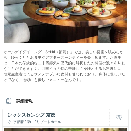
オールデイダイニング「Sekki（節気）」では、美しい庭園を眺めなが
ら、ゆっくりとお食事やアフターヌーンティーを楽しめます。お食事
は、日本の伝統的な二十四節気を現代的に解釈したお料理の数々を味わ
うことができますよ。四季折々の旬の美味しさを味わえるお料理には、
地元生産者によるサステナブルな食材も使われており、身体に優しいだ
けでなく、地球にも優しいメニューなんです。
詳細情報
シックスセンシズ 京都
京都府 / 東山 / リゾートホテル