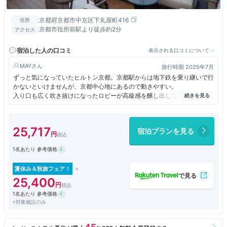
京都府京都市中京区下丸屋町416
住所
京都市役所前駅より徒歩約2分
アクセス
宿泊した人の口コミ
表示される口コミについて
MAY
旅行時期 2025年7月
ずっと気になっていたヒルトン京都。京都駅からは地下鉄を乗り継いで行
かないといけませんが、京都中心地にあるので動きやすい。
入り口も広く吹き抜けになったロビーが高級感を醸し出しています。
通常のツインを予約したのですがエグゼクティブにアップしてもらい今ま
でのホテルの中でも最高な気分で利用させていただきました。エグゼプテ
25,717
宿泊プランを見る
ィブラウンジも利用できたので、ドリンクや軽食も無料でした。
1名あたり 参考価格
朝食のみ利用しましたが、京都市内のヒルトン同様、種類が多く、目の前
で調理してもらえるので出来たてのものも味わえる。京都らしいものもあ
り良かったです。
夏休み＆秋旅フェア！
25,400
1名あたり 参考価格
※対象施設のみ