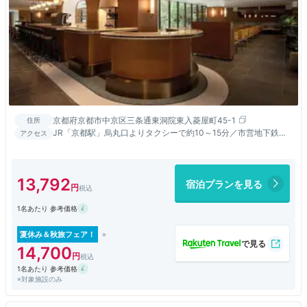
京都府京都市中京区三条通東洞院東入菱屋町45-1
住所
JR「京都駅」烏丸口よりタクシーで約10～15分／市営地下鉄
アクセス
「烏丸御池駅」5番出口から徒歩約3分／阪急京都線「烏丸駅」
21番出口より徒歩約8分
13,792
宿泊プランを見る
1名あたり 参考価格
夏休み＆秋旅フェア！
14,700
1名あたり 参考価格
※対象施設のみ