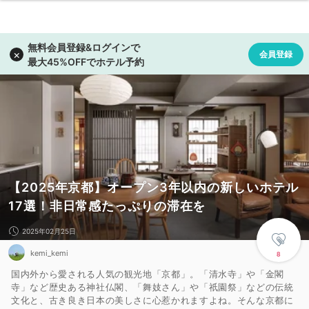
【2025年京都】オープン3年以内の新しいホテル
17選！非日常感たっぷりの滞在を
2025年02月25日
kemi_kemi
8
国内外から愛される人気の観光地「京都」。「清水寺」や「金閣
寺」など歴史ある神社仏閣、「舞妓さん」や「祇園祭」などの伝統
文化と、古き良き日本の美しさに心惹かれますよね。そんな京都に