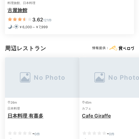
料理旅館、日本料理
mepoooooo
古屋旅館
3.62
女子だけで温泉を楽しみました。大浴場は貸切状態でゆっくり入れ
121件
たのがよかったです。
-
￥6,000～￥7,999
周辺レストラン
情報提供：
2日目
Morning
07:00
26m
45m
日本料理
カフェ
朝食前にお部屋の
日本料理 有喜多
Cafe Giraffe
温泉で目覚めスッキリ
-
-
0件
0件