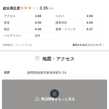
Onsen
16:00
3.35
総合満足度
25件
アクセス
3.68
コスパ
3.58
プライベート温泉
客室
4.30
接客対応
4.00
客室風呂で寛げる
風呂
4.36
食事・ドリンク
4.37
バリアフリー
3.11
情報提供：フォートラベル
表示される口コミについて
地図・アクセス
住所
静岡県熱海市東海岸町5-24
露天風呂付き客室なら、蛇口をひねるといつでも天然か
け流し温泉が楽しめるのがいいところ。湯の温度を自分
好みに設定して寛ぎましょう。