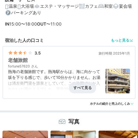
温泉
大浴場
エステ・マッサージ
カフェ
和室
宴会場
パーキングあり
編集部おすすめの３つのポイント
IN
15:00〜18:00
OUT
〜11:00
熱海七湯の一つ「清左衛門の湯」を客室露天風呂で堪能
鮮度抜群の地魚を味わう。静岡の美食を部屋食で心行く
宿泊した人の口コミ
もっと見る
まで堪能
3.5
旅行時期 2025年1月
仲居さんの心温まるおもてなしにほっと安らげる
老舗旅館
fortune57620
熱海の老舗旅館です。熱海駅からは、海に向かって
坂を下りる感じで、歩いて10分かかりません。お湯
は清左衛門湯を源泉としていて、この旅館でしか入
れないお湯のようでした。源泉100%のかけ流しで
した。美肌の温泉だそうです。お食事は部屋食で、
ゆっくりと頂くことができてよかったです。老舗ら
ホテルの紹介と売上のしくみ
しい、格式がある雰囲気でした。
写真