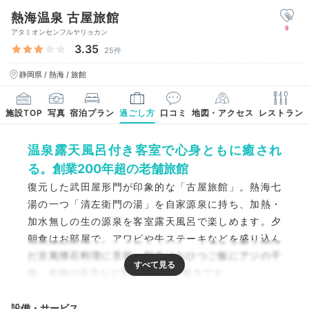
熱海温泉 古屋旅館
9
アタミオンセンフルヤリョカン
3.35
25件
静岡県 / 熱海 / 旅館
施設TOP
写真
宿泊プラン
過ごし方
口コミ
地図・アクセス
レストラン
温泉露天風呂付き客室で心身ともに癒され
る。創業200年超の老舗旅館
復元した武田屋形門が印象的な「古屋旅館」。熱海七
湯の一つ「清左衛門の湯」を自家源泉に持ち、加熱・
加水無しの生の源泉を客室露天風呂で楽しめます。夕
朝食はお部屋で、アワビや牛ステーキなどを盛り込ん
だ京風懐石料理に舌鼓。朝食はおひつご飯にアジの干
物、名物の塩辛など豊富な品数も魅力です。
設備・サービス