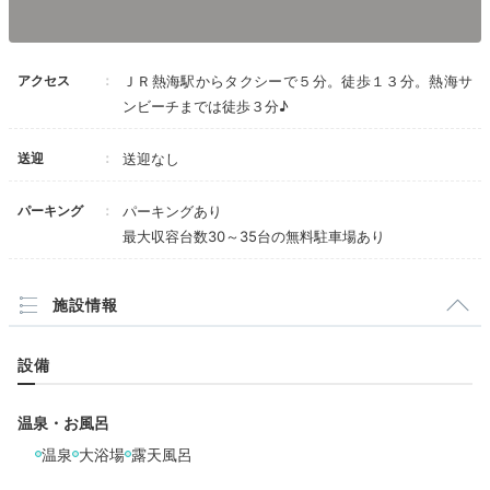
Dinner
アクセス
ＪＲ熱海駅からタクシーで５分。徒歩１３分。熱海サ
ンビーチまでは徒歩３分♪
18:30
部屋食女子会の
送迎
送迎なし
スタート！
パーキング
パーキングあり
最大収容台数30～35台の無料駐車場あり
施設情報
設備
温泉・お風呂
温泉
大浴場
露天風呂