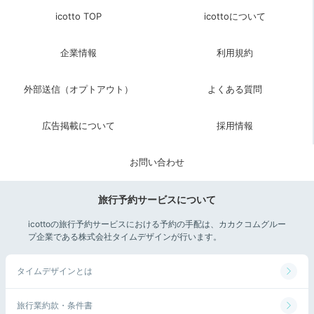
icotto TOP
icottoについて
企業情報
利用規約
外部送信（オプトアウト）
よくある質問
広告掲載について
採用情報
熱海駅前にある「仲見世商店街」や「平和通り商店街」
を歩いて、お土産や食べ歩きを楽しみましょう。熱海名
物の干物や温泉まんじゅうなど、ご当地の名産を探して
お問い合わせ
みて。
旅行予約サービスについて
icottoの旅行予約サービスにおける予約の手配は、カカクコムグルー
プ企業である株式会社タイムデザインが行います。
Return trip
15:00
タイムデザインとは
熱海の老舗旅館で
旅行業約款・条件書