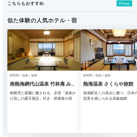
こちらもおすすめ
Pickup
似た体験の人気ホテル・宿
静岡県 / 熱海 / 旅館
静岡県 / 熱海 / 旅館
南熱海網代山温泉 竹林庵 みず
熱海温泉 さくらや旅館
の
相模湾と庭園に癒される。全室「源泉か
熱海駅近くの高台に建つ、日本
け流しの露天風呂」付き・部屋食の宿
芸美を感じられる高級旅館