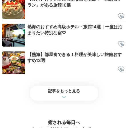
ラン」がある旅館10選
宿特製の塩辛や温泉卵、重箱に入ったおかずに刺身な
ど、ご飯がすすむ料理の数々。早起きしてお腹を空かせ
ておきましょう。寝覚めのお腹に優しいおかゆも選べま
すよ。
熱海のおすすめ高級ホテル・旅館14選｜一度は泊
まりたい特別な宿♡
Check-out
【熱海】部屋食できる！料理が美味しい旅館おす
11:00
すめ13選
宿を出発
仲居さんに見送られて
チェックアウト
記事をもっと見る
癒される毎日へ