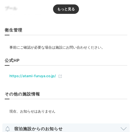
基本の懐石料理は全13品。食前酒から始まる正統派の
料理にA4和牛の鉄板焼きも付く贅沢さ。ハレの日に
プール
は、金目鯛の煮つけや舟盛りを別注して豪華ディナーに
するのも◎
リラクゼーション
衛生管理
エステ・マッサージ
mepoooooo
飲食
公式HP
カフェ
アワビも牛ステーキもついた豪華な食事をお部屋でゆっ
くりいただけました。先付けは沢山のおかずが少しずつ
+3
https://atami-furuya.co.jp/
盛られてとても可愛かったです。
ベビー＆子供関連
その他の施設情報
部屋情報
Onsen
和室
和洋室
インターネット利用可能
Wi-Fi利用可能
20:00
露天風呂付客室
源泉かけ流し♪
宿泊施設からのお知らせ