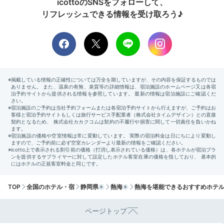
icottoのSNSをフォローして、
リフレッシュできる情報を受け取ろう♪
基本は11時チェックアウトなので、ゆっくりお仕度でき
ます。温泉に入ったり、お部屋でのんびりしましょう。
Sightseeing
11:30
宿から徒歩約10分
熱海駅前商店街を散策
観光＆お土産探し
TOP
全国のホテル・宿
静岡県
熱海
熱海を堪能できるおすすめホテ
ページトップ