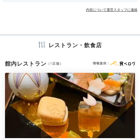
その他館内施設
温泉大浴場を満喫
内容について運営スタッフに連絡
宴会場
売店・ギフトショップ
アメニティ
テレビ
冷蔵庫
エアコン
スリッパ
洗浄機付トイレ
浴衣
レストラン・飲食店
歯ブラシ
カミソリ
ボディソープ
シャワーキャップ
タオル
バスタオル
ドライヤー
お茶セット
館内レストラン
（1店舗）
情報提供：
※設備・アメニティは、確認が取れている情報を表示しています。
リニューアルした女性大浴場は、露天風呂とヒノキの内
湯あり。脱衣所を24時間空間除菌してくれる装置や、
スマホから混雑状況を確認できる「混まないさん」も便
利です。