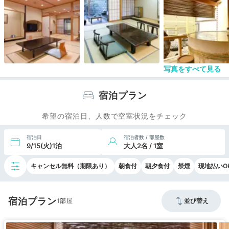
写真をすべて見る
宿泊プラン
希望の宿泊日、人数で空室状況をチェック
宿泊日
宿泊者数 / 部屋数
9/15(火)1泊
大人2名 / 1室
キャンセル無料（期限あり）
朝食付
朝夕食付
禁煙
現地払いO
宿泊プラン
1
並び替え