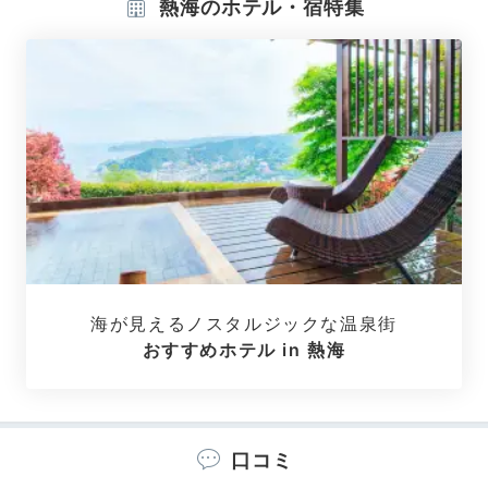
熱海のホテル・宿特集
ラグジュアリートリプル
ラグ
数寄屋造りの畳敷きの和室は、和ごころを感じられてほ
っと落ち着けます。広縁の先には日本情緒に浸れる庭園
も望めます。バスルームもトイレとバスタブがセパレー
トで快適に過ごせます。
mepoooooo
海が見えるノスタルジックな温泉街
おすすめホテル in 熱海
浴衣に着替えて女子会らしく写真大会が始まったのがいい思い出で
す。
口コミ