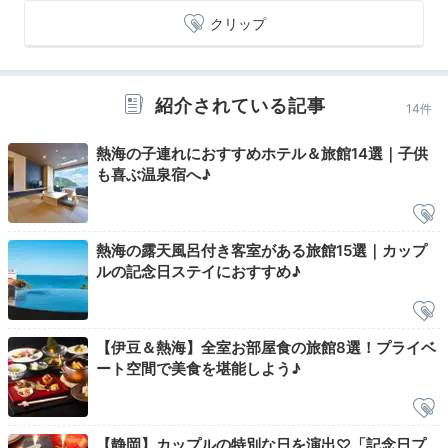
クリップ
Breakfast
紹介されている記事
14件
08:00
熱海の子連れにおすすめホテル＆旅館14選｜子供
朝食も部屋食で
も喜ぶ温泉宿へ♪
品数豊富で満足度◎
熱海の露天風呂付き客室がある旅館15選｜カップ
ルの記念日ステイにおすすめ♪
【伊豆＆熱海】全室お部屋食の旅館8選！プライベ
ート空間で美食を堪能しよう♪
【静岡】カップルの特別な日を演出♡「記念日プ