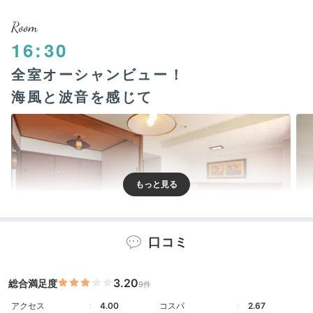
Room
16:30
全室オーシャンビュー！
海風と波音を感じて
口コミ
3.20
総合満足度
9件
定員2名のスイートルームから畳の温もりが感じられる
アクセス
4.00
コスパ
2.67