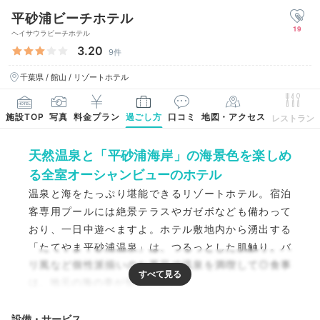
平砂浦ビーチホテル
19
ヘイサウラビーチホテル
3.20
9件
千葉県 / 館山 / リゾートホテル
施設TOP
写真
料金プラン
過ごし方
口コミ
地図・アクセス
レストラン
天然温泉と「平砂浦海岸」の海景色を楽しめ
る全室オーシャンビューのホテル
温泉と海をたっぷり堪能できるリゾートホテル。宿泊
客専用プールには絶景テラスやガゼボなども備わって
おり、一日中遊べますよ。ホテル敷地内から湧出する
「たてやま平砂浦温泉」は、つるっとした肌触り。バ
リ風など個性派揃いのお風呂で温泉を満喫して◎食事
は、地元の海の幸が登場します！
設備・サービス