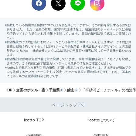
朝食前に
ゆったりひと泳ぎ
TOP
全国のホテル・宿
千葉県
館山
「平砂浦ビーチホテル」の宿泊
ページトップ
朝日を浴びつつプールで遊べばバカンス気分は最高潮
に。軽く身体を動かしてからの朝食はより一層おいしく
icotto TOP
icottoについて
感じますよ。もう一度温泉に入るのもいいですね。
企業情報
利用規約