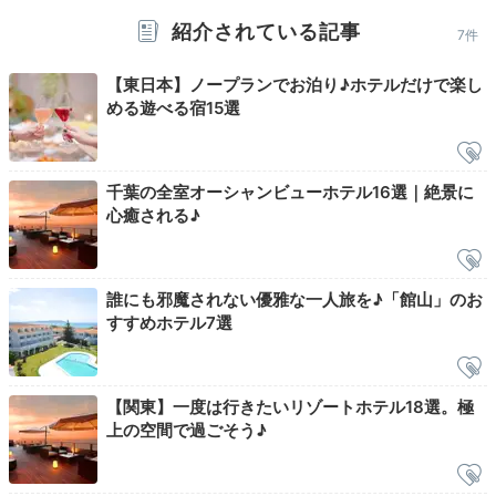
紹介されている記事
7件
Onsen
20:00
【東日本】ノープランでお泊り♪ホテルだけで楽し
める遊べる宿15選
種類豊富な温泉で
楽しく湯めぐり
千葉の全室オーシャンビューホテル16選｜絶景に
心癒される♪
誰にも邪魔されない優雅な一人旅を♪「館山」のお
すすめホテル7選
【関東】一度は行きたいリゾートホテル18選。極
上の空間で過ごそう♪
天然温泉を楽しめるお風呂はバリエーション豊富。"水