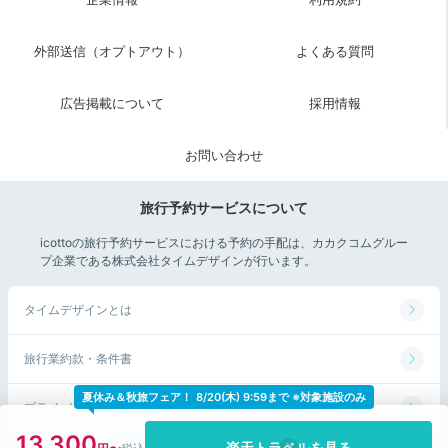
外部送信（オプトアウト）
よくある質問
ayokomoto
朝食前にもプールで遊びました。
広告掲載について
採用情報
+3
お問い合わせ
旅行予約サービスについて
Breakfast
icottoの旅行予約サービスにおける予約の手配は、カカクコムグルー
プ企業である株式会社タイムデザインが行います。
08:00
館山産の素材を使った
タイムデザインとは
フレッシュな朝食
旅行業約款・条件書
夏休み＆秋旅フェア！
8/20(木) 9:59まで ※対象施設のみ
プライバシーポリシー
13,300
楽天トラベルを見る