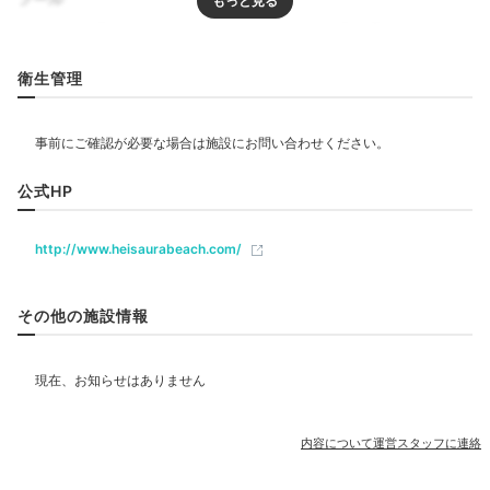
ayokomoto
プール
屋外プール
インフィニティプール
子供用プール
プールサイドのデイベッド付絶景ガゼボが無料だったの
衛生管理
で、子どもたちを眺めながらゆっくりできました。
+3
リラクゼーション
サウナ
ジャグジー
エステ・マッサージ
公式HP
飲食
Dinner
レストラン
18:00
http://www.heisaurabeach.com/
ベビー＆子供関連
モダン会席のダイニングで
その他の施設情報
新鮮な海の幸を
部屋情報
和洋室
洋室
スイート
インターネット利用可能
Wi-Fi利用可能
露天風呂付客室
内容について運営スタッフに連絡