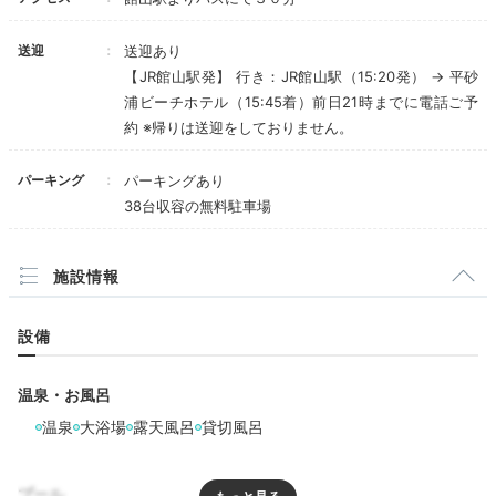
送迎
送迎あり
【JR館山駅発】 行き：JR館山駅（15:20発） → 平砂
浦ビーチホテル（15:45着）前日21時までに電話ご予
約 ※帰りは送迎をしておりません。
パーキング
パーキングあり
38台収容の無料駐車場
施設情報
宿泊者専用のガーデンプールは、青い空と海につながっ
設備
たようなインフィニティ仕様。ホテルのシンボルでもあ
るテラスやガゼボなど、リゾート感あふれる施設が待っ
温泉・お風呂
ています。
温泉
大浴場
露天風呂
貸切風呂
プール