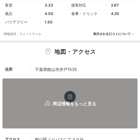
和室まで揃っているので、旅のスタイルに合わせて選ん
客室
3.33
接客対応
2.67
で。どのお部屋からも平砂浦の海景色を堪能でき、開放
風呂
4.50
食事・ドリンク
4.25
感抜群！
バリアフリー
1.50
情報提供：フォートラベル
表示される口コミについて
ayokomoto
地図・アクセス
私が宿泊したのはダブルベットと畳8畳の和スペースがあるお部屋で
す。子どもたちとゆっくりくつろげました。オーシャンビューの景
住所
千葉県館山市伊戸1535
色が最高でした！
Freetime
17:00
インフィニティプールで
海や空と溶け込んで
アクセス
館山駅よりバスにて３０分