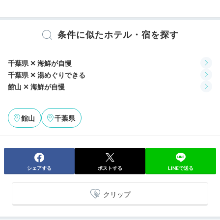
その他館内施設
宴会場
条件に似たホテル・宿を探す
アメニティ
テレビ
冷蔵庫
エアコン
スリッパ
セーフティボックス
浴衣
千葉県 ✕ 海鮮が自慢
歯ブラシ
カミソリ
シャンプー
リンス
ボディソープ
タオル
メインダイニング「碧海」では、海とプールを眺めなが
千葉県 ✕ 湯めぐりできる
バスタオル
ドライヤー
電気ポット
らディナーをいただけます。房総の新鮮な魚介類を、お
館山 ✕ 海鮮が自慢
刺身から煮物、揚げ物、鍋など多彩な調理法で楽しめま
すよ。
館山
千葉県
※設備・アメニティは、確認が取れている情報を表示しています。
ayokomoto
シェアする
ポストする
LINEで送る
私たちはホテルの外に出て「磯の香亭」で食事をしました。海鮮が
最高！ここからは夕陽がキレイに見れるのでおすすめです。
クリップ