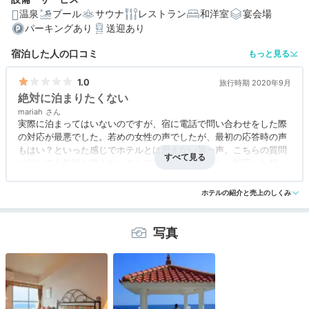
温泉
プール
サウナ
レストラン
和洋室
宴会場
パーキングあり
送迎あり
編集部おすすめの３つのポイント
宿泊した人の口コミ
もっと見る
開放感抜群！美しいインフィニティプールや絶景テラス
1.0
旅行時期 2020年9月
異国情緒あふれる大浴場や洞窟風呂で天然温泉をたっぷ
絶対に泊まりたくない
り満喫
mariah
実際に泊まってはいないのですが、宿に電話で問い合わせをした際
洋室、和室とも「平砂浦海岸」を望めるオーシャンビュ
の対応が最悪でした。若めの女性の声でしたが、最初の応答時の声
ー
もはい？といった感じでホテルとは思えない第一声。こちらの質問
に対しても敬語が使えないのかフランクな言い回し。対応した担当
者の名前を控えておこうと確認したところ、何故名前を言わなきゃ
いけないんですか？と半ギレ状態（笑）タダでも泊まりたくないホ
ホテルの紹介と売上のしくみ
テルだなと感じました。
写真