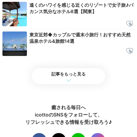
の宮殿"を思わせるバリ風大浴場は、ガムランが流れ非
遠くのハワイを感じる近くのリゾートで女子旅♪バ
日常感たっぷり！洞窟風呂などもあるので、ぜひ湯めぐ
カンス気分なホテル8選【関東】
りを。
東京近郊◆カップルで週末小旅行！おすすめ天然
温泉ホテル&旅館14選
ayokomoto
夕食後は露天風呂へ。お風呂はバリ風でした！
記事をもっと見る
2日目
癒される毎日へ
icottoのSNSをフォローして、
リフレッシュできる情報を受け取ろう♪
Morning
07:00