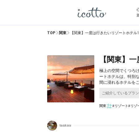
TOP
関東
【関東】一度は行きたいリゾートホテル1
【関東】一
極上の空間でくつろ
ートホテルは、特別
間に浸れるホテルを
関東
#リゾート
#リゾ
taakaa