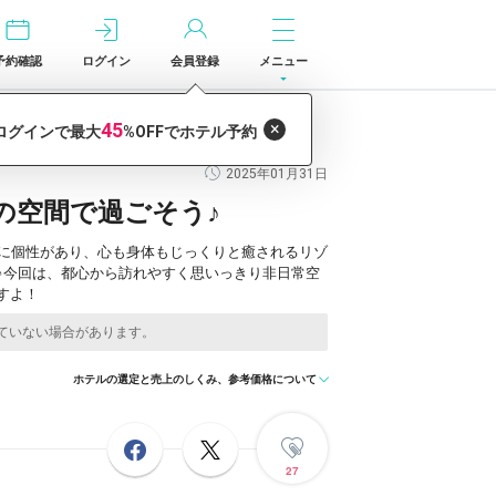
予約確認
ログイン
会員登録
メニュー
2025年01月31日
の空間で過ごそう♪
ルに個性があり、心も身体もじっくりと癒されるリゾ
♪今回は、都心から訪れやすく思いっきり非日常空
すよ！
ホテルの選定と売上のしくみ、参考価格について
27