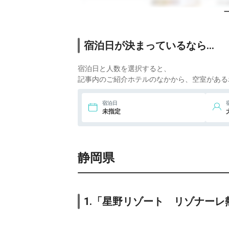
17,
6.
中禅寺金谷ホテル
i
26,
宿泊日が決まっているなら…
7.
リゾナーレ八ヶ岳
i
宿泊日と人数を選択すると、
8.
THE SHINRA 森
羅
i
記事内のご紹介ホテルのなかから、空室がある
9.
Beachside
宿泊日
Onsen Resort ゆ
i
未指定
うみ
11,
10.
鴨川グランドホ
テル
i
静岡県
11.
平砂浦ビーチホ
テル
i
12.
鴨川温泉 別邸
i
ラ・松廬
1.「星野リゾート リゾナーレ
9,
13.
大磯プリンスホ
テル
i