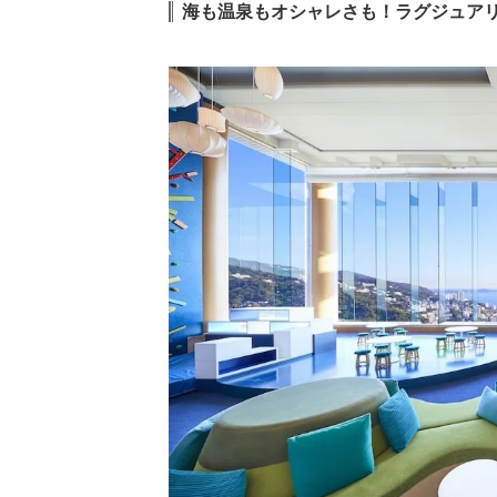
海も温泉もオシャレさも！ラグジュア
11,
14.
鎌倉パークホテ
ル
i
19,
15.
マホロバ・マイ
ンズ三浦
i
22,
16.
ヒルトン東京お
台場
i
31,
17.
ホテル インター
コンチネンタル
i
東京ベイ
18.
八丈島 ホテル リ
ゾートシーピロ
i
ス