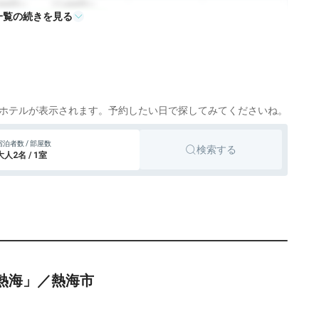
390円〜
17,400円〜
一覧の続きを見る
リゾートホテル
日光
cotto
楽天トラベル
399円〜
27,000円〜
リゾートホテル
八ヶ岳
cotto
楽天トラベル
53,100円〜
リゾートホテル
館山
cotto
楽天トラベル
ホテルが表示されます。予約したい日で探してみてくださいね。
21,800円〜
リゾートホテル
鋸南、南房総
宿泊者数 / 部屋数
検索する
cotto
楽天トラベル
大人2名 / 1室
760円〜
10,900円〜
リゾートホテル
鴨川、南房総
cotto
楽天トラベル
13,300円〜
リゾートホテル
館山
cotto
楽天トラベル
旅館
鴨川
cotto
熱海」／熱海市
756円〜
10,800円〜
リゾートホテル
大磯、湘南
cotto
楽天トラベル