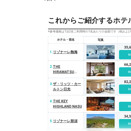
これからご紹介するホテ
※参考価格は1泊2名ご利用時の1名あたりの金額です（税およ
ホテル・宿名
写真
35,
1.
リゾナーレ熱海
i
66,
2.
THE
HIRAMATSU
i
HOTELS＆
82,
RESORTS 熱海
3.
ザ・リッツ・カー
ルトン日光
i
4.
THE KEY
HIGHLAND NASU
i
34,
5.
リゾナーレ那須
i