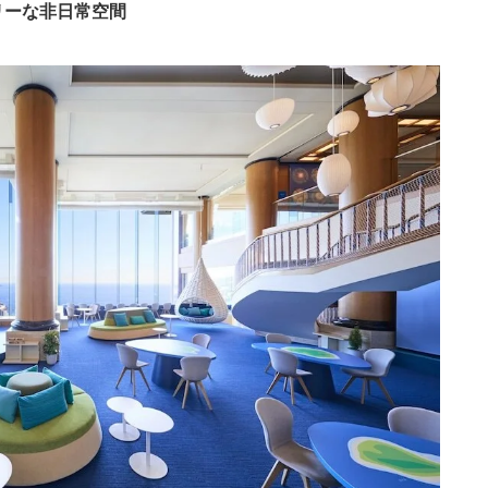
リーな非日常空間
550円〜
12,100円〜
リゾートホテル
鎌倉、湘南
cotto
楽天トラベル
800円〜
11,600円〜
リゾートホテル
cotto
楽天トラベル
114円〜
27,000円〜
リゾートホテル
お台場
cotto
楽天トラベル
175円〜
29,900円〜
シティホテル
浜松町
cotto
楽天トラベル
8,800円〜
リゾートホテル
伊豆諸島、八丈島
cotto
楽天トラベル