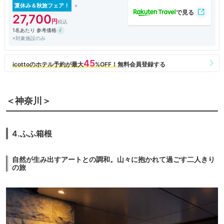
夏休み＆秋旅フェア！
27,700
1名あたり 参考価格
※対象施設のみ
＜神奈川＞
4.ふふ箱根
自然が生み出すアートとの調和。山々に抱かれて過ごす二人きり
の旅