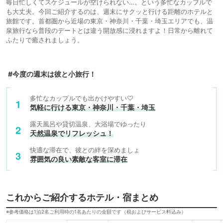
毎日忙しくてスケジュールが空けられない…。という多忙なカップルで
も大丈夫。今回ご紹介するのは、週末にサクッと行ける距離のホテルと
旅館です。首都圏から近場の東京・神奈川・千葉・埼玉エリアでも、温
泉旅行なら普段のデートとは違う開放感に浸れますよ！日常から離れて
ふたりで癒されましょう。
#今度の週末は彼と小旅行！
多忙なカップルでも出かけやすい♡
気軽に行ける東京・神奈川・千葉・埼玉
露天風呂や貸切温泉、大浴場でゆったり
天然温泉でリフレッシュ！
快適な滞在で、彼との絆を深めましょ
雰囲気の良い素敵な客室に滞在
これからご紹介するホテル・宿まとめ
※参考価格は1泊2名ご利用時の1名あたりの金額です（税およびサービス料込み）