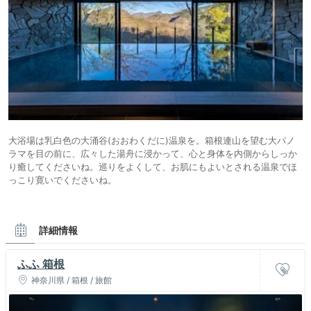
大浴場は乳白色の大涌谷(おおわくだに)温泉を。箱根連山を望む大パノ
ラマを目の前に、広々した湯舟に浸かって、心と身体を内側からしっか
り癒してくださいね。巡りをよくして、お肌にもよいとされる温泉でほ
っこり寛いでくださいね。
詳細情報
ふふ 箱根
神奈川県 / 箱根 / 旅館