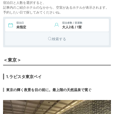
宿泊日と人数を選択すると、
柏の葉
icotto
楽天トラベル
ホテル
記事内のご紹介ホテルのなかから、空室があるホテルが表示されます。
予約したい日で探してみてくださいね。
27,800円〜
9.
房総鴨川温泉 是空 -
旅館
ZEKUU-
icotto
楽天トラベル
宿泊日
宿泊者数 / 部屋数
未指定
大人2名 / 1室
13,300円〜
10.
リゾート
平砂浦ビーチホテ
ル
icotto
楽天トラベル
ホテル
検索する
21,900円〜
11.
旅館
温泉旅館 蓬莱屋
icotto
楽天トラベル
53,100円〜
リゾート
＜東京＞
12.
THE SHINRA 森羅
icotto
楽天トラベル
ホテル
10,683円〜
11,000円〜
13.
和銅鉱泉 薬師の湯
旅館
1.ラビスタ東京ベイ
ゆの宿 和どう
icotto
楽天トラベル
18,700円〜
14.
ちちぶ温泉 はなの
東京の輝く夜景を目の前に。最上階の天然温泉で寛ぐ
旅館
や
icotto
楽天トラベル