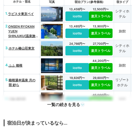
ホテル・宿名
写真
宿泊プラン(参考価格)
宿タイプ
13,459円〜
12,500円〜
シティホ
1.
ラビスタ東京ベイ
icotto
楽天トラベル
テル
2.
ONSEN RYOKAN
13,485円〜
13,900円〜
旅館
YUEN
icotto
楽天トラベル
SHINJUKU(温泉旅
館 由縁 新宿)
24,766円〜
27,700円〜
シティホ
3.
ホテル椿山荘東京
icotto
楽天トラベル
テル
44,200円〜
4.
旅館
ふふ 箱根
icotto
楽天トラベル
19,826円〜
29,600円〜
5.
リゾート
箱根湯本温泉 月の
宿 紗ら
icotto
楽天トラベル
ホテル
45,000円〜
6.
旅館
三輪 湯河原
icotto
楽天トラベル
一覧の続きを見る
11,600円〜
7.
湯河原リトリート ご
旅館
縁の杜
icotto
楽天トラベル
宿泊日が決まっているなら…
4,653円〜
5,500円〜
8.
ビジネス
三井ガーデンホテル