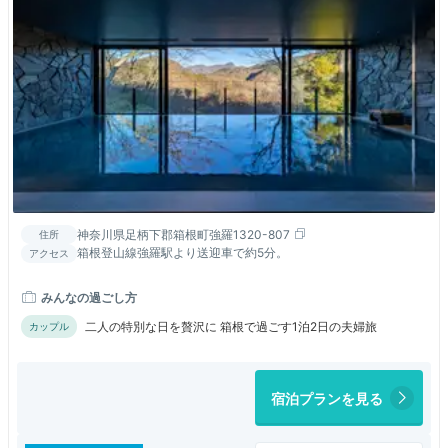
神奈川県足柄下郡箱根町強羅1320-807
住所
箱根登山線強羅駅より送迎車で約5分。
アクセス
みんなの過ごし方
二人の特別な日を贅沢に 箱根で過ごす1泊2日の夫婦旅
カップル
宿泊プランを見る