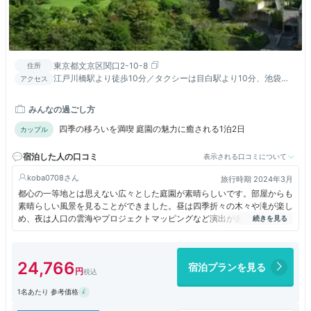
東京都文京区関口2-10-8
住所
江戸川橋駅より徒歩10分／タクシーは目白駅より10分、池袋
アクセス
駅・飯田橋駅より15分／土日祝日は池袋発無料シャトルバス運行
みんなの過ごし方
四季の移ろいを満喫 庭園の魅力に癒される1泊2日
カップル
宿泊した人の口コミ
表示される口コミについて
koba0708
旅行時期 2024年3月
都心の一等地とは思えない広々とした庭園が素晴らしいです。部屋からも
素晴らしい風景を見ることができました。昼は四季折々の木々や滝が楽し
め、夜は人口の雲海やプロジェクトマッピングなど演出が多彩です。部屋
も広くてとてもおしゃれでした。
24,766
宿泊プランを見る
1名あたり 参考価格