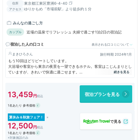
東京都江東区豊洲6-4-40
住所
ゆりかもめ「市場前駅」より徒歩約１分
アクセス
みんなの過ごし方
近場の温泉でリフレッシュ 夫婦で過ごす1泊2日の宿泊記
カップル
宿泊した人の口コミ
表示される口コミについて
まきひろ
旅行時期 2024年1月
もう10回ほどリピートしています。
大浴場や客室から東京の夜景を一望できるホテル。客室はこじんまりとし
ていますが、きれいで快適に過ごせます。
温泉は天然温泉ではあるものの運び湯なので、露天風呂からは東京の夜景
を眺めることができます。男湯からは東京タワーやレインボーブリッジを
13,459
宿泊プランを見る
見ることができます。
サウナや水風呂もあり、天気がよく空気が澄んでいる日にはサウナからも
1名あたり 参考価格
富士山が見えて最高のサウナです。
朝食ビュッフェでは、和洋中様々なメニューが揃っています。特に、隣の
夏休み＆秋旅フェア！
豊洲市場から仕入れている海鮮丼は絶品です。
12,500
ドーミーイン系列なので夜の無料のラーメン屋、風呂上がりの無料のアイ
1名あたり 参考価格
スなどもうれしいサービスです。
※対象施設のみ