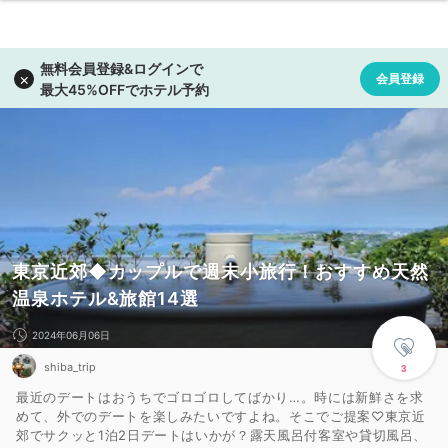
東京近郊◆カップルで週末小旅行！おすすめ天然
温泉ホテル&旅館14選
2024年06月06日
shiba_trip
3
最近のデートはおうちでゴロゴロしてばかり…。時には新鮮さを求
めて、外でのデートを楽しみたいですよね。そこでご提案♡東京近
郊でサクッと1泊2日デートはいかが？露天風呂付客室や貸切風呂、