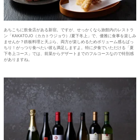
あちこちに飲食店がある新宿。ですが、せっかくなら旅館内のレストラ
ン「KAKATOJO（カカトウジョウ）/夏下冬上」で、優雅に食事を楽しみ
ませんか？鉄板料理と天ぷら、両方が楽しめるためボリューム感もばっ
ちり！がっつり食べたい彼も満足しますよ。特に夕食でいただける「夏
下冬上コース」では、前菜からデザートまでのフルコースなので特別感
がありますね。