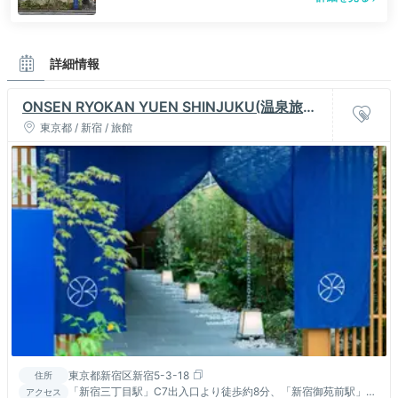
詳細情報
ONSEN RYOKAN YUEN SHINJUKU(温泉旅館
由縁 新宿)
東京都 / 新宿 / 旅館
東京都新宿区新宿5-3-18
住所
「新宿三丁目駅」C7出入口より徒歩約8分、「新宿御苑前駅」3
アクセス