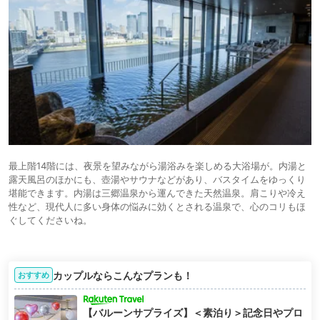
最上階14階には、夜景を望みながら湯浴みを楽しめる大浴場が。内湯と
露天風呂のほかにも、壺湯やサウナなどがあり、バスタイムをゆっくり
堪能できます。内湯は三郷温泉から運んできた天然温泉。肩こりや冷え
性など、現代人に多い身体の悩みに効くとされる温泉で、心のコリもほ
ぐしてくださいね。
カップルならこんなプランも！
おすすめ
【バルーンサプライズ】＜素泊り＞記念日やプロ