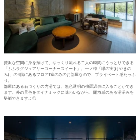
贅沢な空間に身を預けて、ゆっくり流れる二人の時間にうっとりできる
「ふふラグジュアリーコーナースイート」。一ノ棟「欅の実(けやきの
み)」の4階にあるフロア1室のみのお部屋なので、プライベート感たっぷ
り。
部屋にある石づくりの内湯では、無色透明の強羅温泉に入ることができ
ます。外の景色をダイナミックに味わいながら、開放感のある湯浴みを
堪能できますよ◎