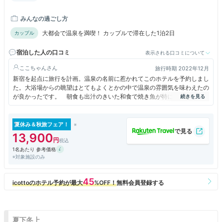
番出入口から徒歩約7分、「新宿駅」東口方面から徒歩約20分
みんなの過ごし方
大都会で温泉を満喫！ カップルで滞在した1泊2日
カップル
宿泊した人の口コミ
表示される口コミについて
ここちゃん
旅行時期 2022年12月
新宿を起点に旅行を計画。温泉の名前に惹かれてこのホテルを予約しまし
た。大浴場からの眺望はとてもよくとかの中で温泉の雰囲気を味わえたの
が良かったです。 朝食も出汁のきいた和食で焼き魚が特に美味しかった
です。
夏休み＆秋旅フェア！
13,900
1名あたり 参考価格
※対象施設のみ
夏下冬上