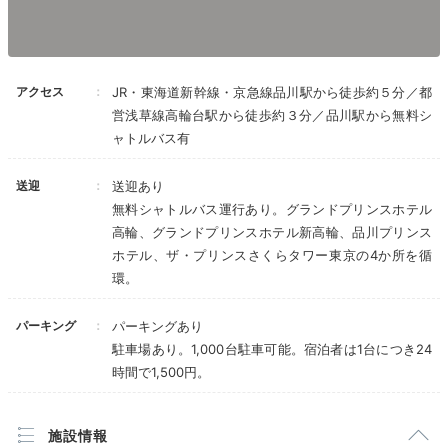
茶などが楽しめます。なおクラブフロア宿泊者は、プリ
ンスホテルの高輪/新高輪のラウンジ両方が利用できま
す。
アクセス
JR・東海道新幹線・京急線品川駅から徒歩約５分／都
営浅草線高輪台駅から徒歩約３分／品川駅から無料シ
ャトルバス有
mk_ii05
送迎
送迎あり
無料シャトルバス運行あり。グランドプリンスホテル
プリンスホテル系列のクラブラウンジを使用できるという贅沢さ！
ラウンジでお茶とお菓子をいただき、
庭園を見ながら優雅な気持ち
高輪、グランドプリンスホテル新高輪、品川プリンス
になりました。
ホテル、ザ・プリンスさくらタワー東京の4か所を循
環。
パーキング
パーキングあり
駐車場あり。1,000台駐車可能。宿泊者は1台につき24
Dinner
時間で1,500円。
18:00
多彩なラインナップから
施設情報