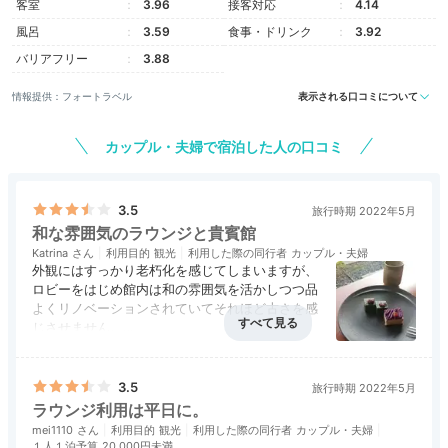
客室
3.96
接客対応
4.14
風呂
3.59
食事・ドリンク
3.92
クラブスーペリアツイン
クラ
バリアフリー
3.88
客室は全376室。12～15階のクラブフロア客室だけで
情報提供：フォートラベル
表示される口コミについて
14タイプあります。高層階なので眺望も良く、南側か
らはホテルに囲まれた日本庭園、北側からは「東京タワ
カップル・夫婦で宿泊した人の口コミ
ー」が見えることも。上質な空間で、景色を眺めてのん
びり過ごして。
3.5
旅行時期 2022年5月
和な雰囲気のラウンジと貴賓館
Katrina
利用目的
観光
利用した際の同行者
カップル・夫婦
外観にはすっかり老朽化を感じてしまいますが、
mk_ii05
ロビーをはじめ館内は和の雰囲気を活かしつつ品
よくリノベーションされていてそれほど古さを感
クラブラウンジアクセス付きの「クラブスーペリアツイ
じさせません。
ン」に宿泊。お部屋は約24㎡とあまり広くないですが、
+1
クラブラウンジは結構広く、奥に進むと日本庭園
東京タワーやレインボーブリッジが見えました♪
アクセス
4.0
コスパ
評価なし
客室
評価なし
接客対応
4.0
が見渡せるお席も多いのでおすすめです。
風呂
評価なし
食事・ドリンク
3.5
バリアフリー
評価なし
今回タイミング良くお隣に建つ貴賓館の館内をし
3.5
旅行時期 2022年5月
っかり拝見する事が出来ました。メンテナンスも
ラウンジ利用は平日に。
行き届いていて保存状態も良く、クラシカル建築
mei1110
利用目的
観光
利用した際の同行者
カップル・夫婦
が好きな方には楽しめると思います。
１人１泊予算
20,000円未満