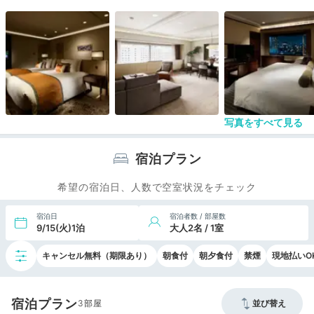
ラウンジの花雅が休業中なので、ラウンジホッピン
グができるはずなのに、行けなくて残念でした。
品川駅から歩く場合はさくらタワーを通り越して、
プリンス庭園を抜けた方が近道です。
シャトルバスは駅からホテルを巡回するので、歩い
たほうが早いかな、です。
写真をすべて見る
宿泊プラン
希望の宿泊日、人数で空室状況をチェック
宿泊日
宿泊者数 / 部屋数
9/15(火)1泊
大人2名 / 1室
キャンセル無料（期限あり）
朝食付
朝夕食付
禁煙
現地払いO
宿泊プラン
3
並び替え