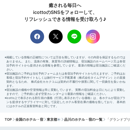
癒される毎日へ
icottoのSNSをフォローして、
リフレッシュできる情報を受け取ろう♪
夜のクラブスイートキング
バス
バスルームは一部客室を除いてユニットバスです。クラ
ブフロアのバスアメニティは、
フランスの歴史あるスキ
ンケアブランド「エラバシェ」
のもの。きらめく夜景を
眺めた後は、ベッドにゆったりと寝そべって心地よい時
間を。
mk_ii05
バスローブがふかふかで気持ち良かったです◎
+3
TOP
全国のホテル・宿
東京都
品川のホテル・宿の一覧
「グランドプ