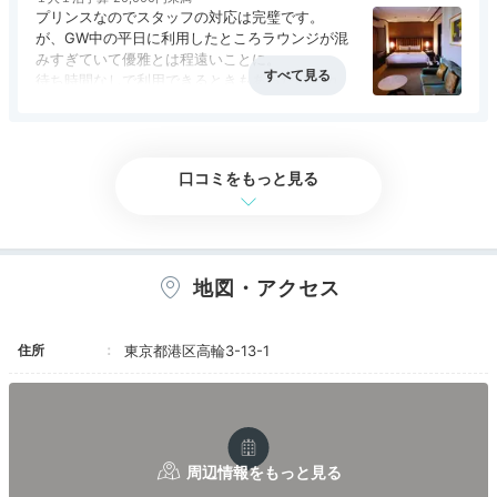
プリンスなのでスタッフの対応は完璧です。
Lounge
が、GW中の平日に利用したところラウンジが混
16:30
みすぎていて優雅とは程遠いことに。
待ち時間なしで利用できるときもあったけどカク
クラブラウンジで
テルタイムの2時間待ちはさすがにちょっと。
アクセス
4.5
コスパ
4.5
客室
3.5
接客対応
5.0
風呂
2.5
そこまで混むなら客数を絞るor時間制限付きにす
“和”のティータイム
食事・ドリンク
4.5
バリアフリー
評価なし
るなど対策が欲しかった。
まあ宿泊費も安かったので値段相応と言えばそう
口コミをもっと見る
かもしれませんが。
現役稼働中のプリンスホテルとしては最高齢です
が、
お部屋含めほとんどの場所はリフォームされ、お
地図・アクセス
手入れが行き届いているのであまり古さを感じさ
せません。
ただしバスルームだけは古い＆暗い。
住所
東京都港区高輪3-13-1
品川駅から20分に1本シャトルバスが出ていま
す。
歩いても10分かからない程度です。ただし登坂。
クラブラウンジ花雅
日本
日本庭園のそばにあるクラブラウンジへ。ティータイム
には、和テイストのお茶菓子やスナック、コーヒーや紅