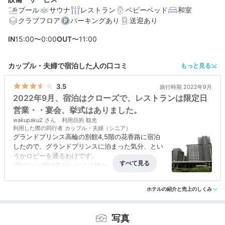
プール
サウナ
レストラン
ベビーベッド
和室
クラブフロア
パーキングあり
送迎あり
編集部おすすめの３つのポイント
IN
15:00〜0:00
OUT
〜11:00
クラブフロア宿泊者は、系列ホテル含め2ヵ所のラウンジ
利用OK
カップル・夫婦で宿泊した人の口コミ
もっと見る
四季折々の風景を魅せる庭園。観音堂や鐘楼など見応え
ある史跡も
3.5
旅行時期 2022年9月
2022年9月、宿泊はクローズで、レストランは限定日
フレンチ、日本料理、鉄板焼きなど様々。選べる豊富な
レストラン
営業・・宴会、挙式はありました。
wakupaku2
利用目的
観光
利用した際の同行者
カップル・夫婦（シニア）
グランドプリンス高輪の別館4,5階の花香路に宿泊
したので、グランドプリンスに泊まった気分、とい
うかロビーを通るわけです。
1階ロビー階は客がいなくて静か。新高輪もさくら
タワーも連休でごった返していたので、静かで綺麗
に感じました。
ホテルの紹介と売上のしくみ
連休中なので、ホテル内レストランは稼働していた
けど、客は少なめでした。
夜は他のホテルの窓には灯りが一杯なのに、こちら
写真
は真っ暗で怖かったです。