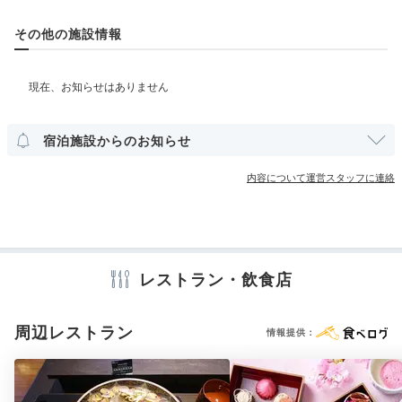
ベビーベッド
ベッドガード
託児サービス
その他の施設情報
mk_ii05
部屋情報
クラブラウンジでは、17時からカクテルタイムが始まり
和室
洋室
スイート
インターネット利用可能
Wi-Fi利用可能
ます。
お酒の種類が増えて、
ビュッフェスタイルの料理
+1
も並んでいました。和食系で美味しかったです◎
宿泊施設からのお知らせ
その他館内施設
クラブフロア
クラブラウンジ・専用ラウンジ
宴会場
内容について運営スタッフに連絡
クリーニングサービス
Spa
21:00
アメニティ
テレビ
冷蔵庫
スリッパ
セーフティボックス
洗浄機付トイレ
レストラン・飲食店
隣のホテルを訪れて
歯ブラシ
カミソリ
シャンプー
リンス
ボディソープ
スパやジムを体験♪
シャワーキャップ
タオル
バスタオル
ドライヤー
電気ポット
周辺レストラン
情報提供：
※設備・アメニティは、確認が取れている情報を表示しています。