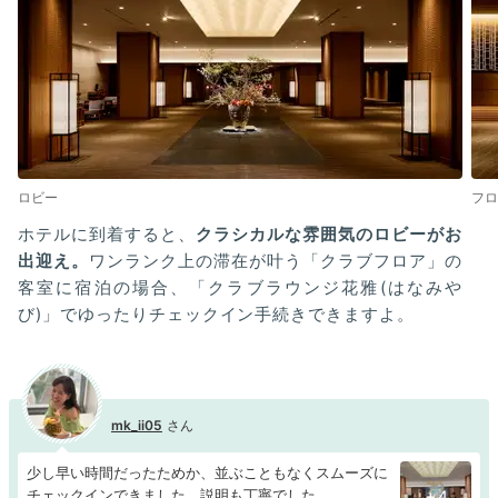
ロビー
フロ
ホテルに到着すると、
クラシカルな雰囲気のロビーがお
出迎え。
ワンランク上の滞在が叶う「クラブフロア」の
客室に宿泊の場合、「クラブラウンジ花雅(はなみや
び)」でゆったりチェックイン手続きできますよ。
mk_ii05
少し早い時間だったためか、並ぶこともなくスムーズに
チェックインできました。説明も丁寧でした。
+4