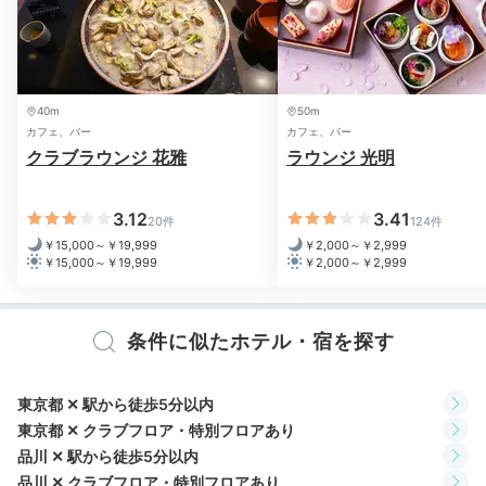
40m
50m
カフェ、バー
カフェ、バー
クラブラウンジ 花雅
ラウンジ 光明
宿泊ホテル内にもジムあり
3.12
3.41
20件
124件
隣のホテル「ザ・プリンス さくらタワー東京」には、
￥15,000～￥19,999
￥2,000～￥2,999
ドライ&ミスト2種類のサウナとブロアバスがありま
￥15,000～￥19,999
￥2,000～￥2,999
す。クラブフロア宿泊者は無料で利用できますよ。ま
た、同じフロアには有料のフィットネスジムとスパも併
設。セットで利用しても◎
条件に似たホテル・宿を探す
東京都 ✕ 駅から徒歩5分以内
東京都 ✕ クラブフロア・特別フロアあり
mk_ii05
品川 ✕ 駅から徒歩5分以内
品川 ✕ クラブフロア・特別フロアあり