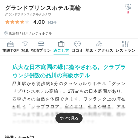
グランドプリンスホテル高輪
5
グランドプリンスホテルタカナワ
4.00
142件
東京都 / 品川 / シティホテル
施設TOP
写真
宿泊プラン
過ごし方
口コミ
地図・アクセス
レストラン
広大な日本庭園の緑に癒やされる。クラブラ
ウンジ併設の品川の高級ホテル
品川駅から徒歩約5分のクラシカルなホテル「グラン
ドプリンスホテル高輪」。2万㎡もの日本庭園があり、
四季折々の自然を体感できます。ワンランク上の滞在
が叶う「クラブフロア」宿泊者は、朝食や軽食、アル
コールまで楽しめる専用ラウンジの利用が可能。穏や
かな時間を過ごせる都心のオアシスです。
設備・サービス