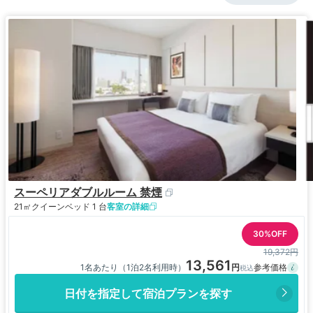
スーペリアダブルルーム 禁煙
21㎡
クイーンベッド 1 台
客室の詳細
30%OFF
19,372円
13,561
1名あたり（1泊2名利用時）
日付を指定して宿泊プランを探す