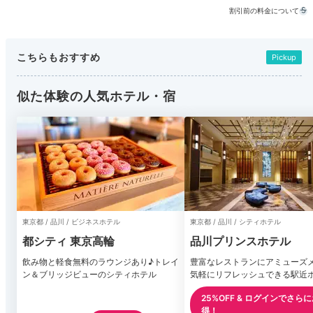
割引前の料金について
こちらもおすすめ
Pickup
似た体験の人気ホテル・宿
東京都 / 品川 / ビジネスホテル
東京都 / 品川 / シティホテル
都シティ 東京高輪
品川プリンスホテル
飲み物と軽食無料のラウンジあり♪トレイ
豊富なレストランにアミューズ
ン＆ブリッジビューのシティホテル
気軽にリフレッシュできる駅近
25%OFF & ログインでさら
得！