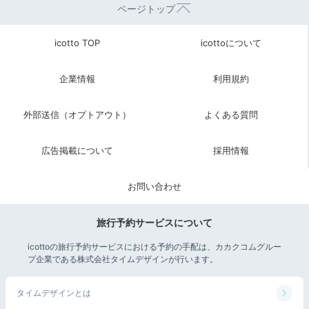
ページトップ
2日目
icotto TOP
icottoについて
企業情報
利用規約
Breakfast
07:30
外部送信（オプトアウト）
よくある質問
緑輝く日本庭園を眺め
広告掲載について
採用情報
和洋の朝食を味わう
お問い合わせ
旅行予約サービスについて
icottoの旅行予約サービスにおける予約の手配は、カカクコムグルー
プ企業である株式会社タイムデザインが行います。
タイムデザインとは