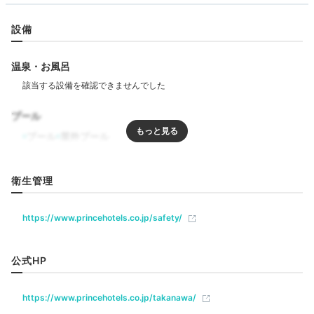
好きな夕食をチョイス
設備
温泉・お風呂
プール
プール
屋外プール
リラクゼーション
衛生管理
鉄板焼 桂
ル・
サウナ
ジャグジー
エステ・マッサージ
ジム・フィットネス
夕食はフレンチや日本料理、鉄板焼きなどのレストラン
https://www.princehotels.co.jp/safety/
に、コース料理も楽しめるラウンジ、軽食も揃うバーと
飲食
多彩な選択肢。クラブフロア宿泊者は、カクテルタイム
公式HP
レストラン
バー
ラウンジ
ルームサービス
に和風のオードブルなど軽食を味わえます。夕食前に気
軽に利用できますよ。
https://www.princehotels.co.jp/takanawa/
ベビー＆子供関連