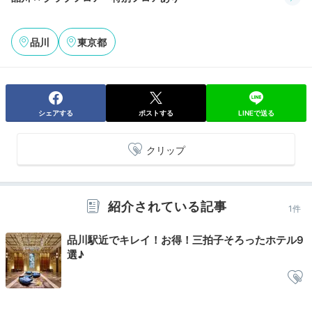
さくらタワーにある地下のおしゃれなサウナとバスも利用できまし
た。満足度高すぎました！シャワーの数は少なく、混雑時は待つ必
要があるかもしれません！
品川
東京都
Night
シェアする
ポストする
LINEで送る
23:00
バスタイムの後は
クリップ
夜景をうっとり鑑賞
紹介されている記事
1件
品川駅近でキレイ！お得！三拍子そろったホテル9
選♪