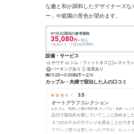
な趣と和が調和したデザイナーズな
ー」や庭園の景色が望めます。
9/15(火)宿泊の参考価格
35,080
1名あたり（1泊2名利用時）
設備・サービス
サウナ
ジム・フィットネス
レストラ
パーキングあり
送迎あり
IN
15:00〜0:00
OUT
〜正午
カップル・夫婦で宿泊した人の口コミ
3.5
オートグラフコレクション
b_b
利用した際の同行者
カップル・夫婦（シニ
品川で宿泊先を探していてここに決めまし
３つのホテルのラウンジを巡ることができ
ラウンジ巡りは楽しかったですが、ちょっ