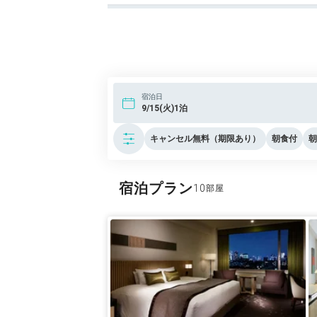
宿泊日
9/15(火)1泊
キャンセル無料（期限あり）
朝食付
朝
宿泊プラン
10