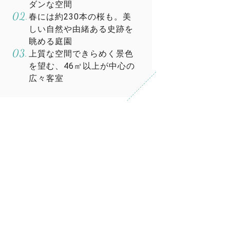
ダンな空間
春には約230本の桜も。美
しい自然や由緒ある史跡を
眺める庭園
上質な空間できらめく景色
を望む、46㎡以上が中心の
広々客室