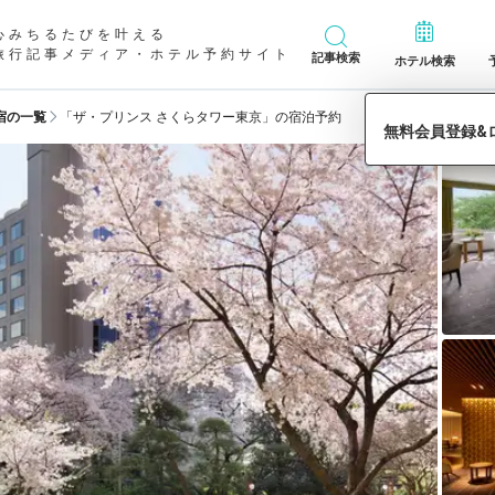
心みちるたびを叶える
旅行記事メディア・ホテル予約サイト
記事検索
ホテル検索
宿の一覧
「ザ・プリンス さくらタワー東京」の宿泊予約