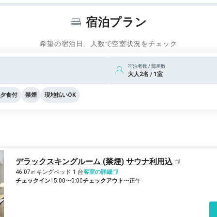
宿泊プラン
希望の宿泊日、人数で空室状況をチェック
宿泊者数 / 部屋数
大人2名 / 1室
夕食付
禁煙
現地払いOK
デラックスキングルーム (禁煙) サウナ利用込
46.07㎡
キングベッド 1 台
客室の詳細
チェックイン
15:00〜0:00
チェックアウト
〜正午