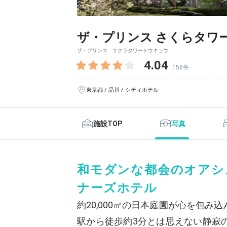
ザ・プリンス さくらタワ
ザ・プリンス サクラタワートウキョウ
4.04
156件
東京都 / 品川 / シティホテル
施設TOP
写真
和モダンな都会のオアシ
ナーズホテル
約20,000㎡の日本庭園が心を包
駅から徒歩約3分とは思えない静寂