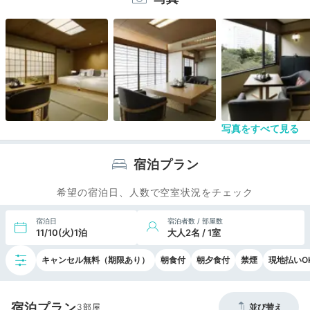
ンスホテルの敷地外に出ずに存分に楽しむことがで
きました。
写真をすべて見る
宿泊プラン
希望の宿泊日、人数で空室状況をチェック
宿泊日
宿泊者数 / 部屋数
11/10(火)1泊
大人2名 / 1室
キャンセル無料（期限あり）
朝食付
朝夕食付
禁煙
現地払いO
宿泊プラン
3
並び替え