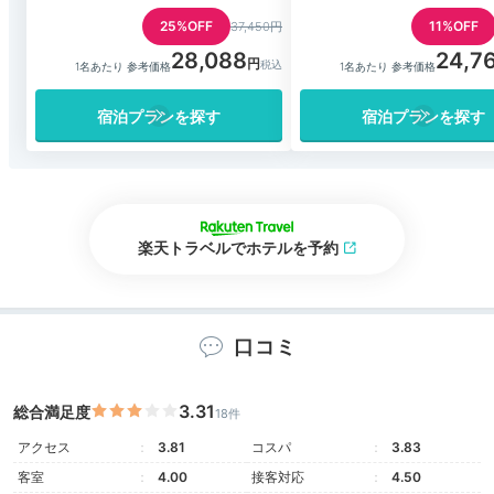
25%OFF
11%OFF
37,450円
28,088
24,7
1名あたり 参考価格
1名あたり 参考価格
宿泊プランを探す
宿泊プランを探す
楽天トラベルでホテルを予約
口コミ
3.31
総合満足度
18件
アクセス
3.81
コスパ
3.83
客室
4.00
接客対応
4.50