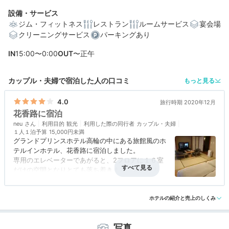
設備・サービス
ジム・フィットネス
レストラン
ルームサービス
宴会場
クリーニングサービス
パーキングあり
IN
15:00〜0:00
OUT
〜正午
カップル・夫婦で宿泊した人の口コミ
もっと見る
4.0
旅行時期 2020年12月
花香路に宿泊
neu
利用目的
観光
利用した際の同行者
カップル・夫婦
１人１泊予算
15,000円未満
グランドプリンスホテル高輪の中にある旅館風のホ
テルインホテル、花香路に宿泊しました。
専用のエレベーターであがると、2フロアに１６室
だけの空間となりとても落ち着きます。お部屋も畳
敷きの部分とフローリング＆ベッドの部分がうまく
アクセス
4.0
コスパ
4.0
客室
4.0
接客対応
4.0
風呂
4.0
組み合わさって過ごしやすい。海外の方に人気とい
食事・ドリンク
4.0
バリアフリー
評価なし
うのもうなずけます。
ホテルの紹介と売上のしくみ
花香路宿泊者専用のラウンジにくわえ、グランドプ
リンスホテル高輪と新高輪のラウンジも使用でき、
写真
またさくらタワーのSPAも使えるので滞在中はプリ