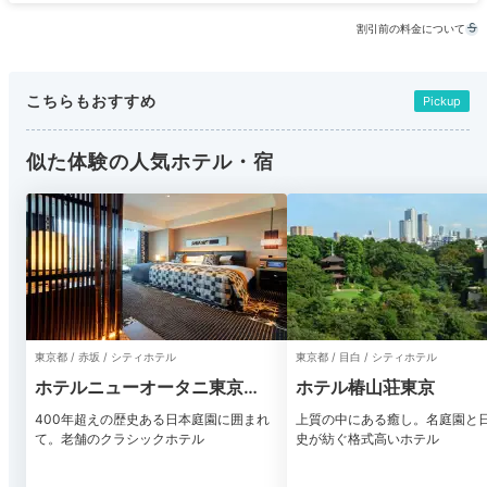
割引前の料金について
こちらもおすすめ
Pickup
似た体験の人気ホテル・宿
東京都 / 赤坂 / シティホテル
東京都 / 目白 / シティホテル
ホテルニューオータニ東京
ホテル椿山荘東京
ザ・メイン
400年超えの歴史ある日本庭園に囲まれ
上質の中にある癒し。名庭園と
て。老舗のクラシックホテル
史が紡ぐ格式高いホテル