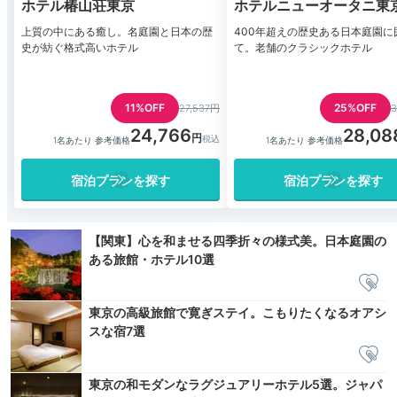
ホテル椿山荘東京
ホテルニューオータニ東
ザ・メイン
上質の中にある癒し。名庭園と日本の歴
400年超えの歴史ある日本庭園に
史が紡ぐ格式高いホテル
て。老舗のクラシックホテル
11%OFF
25%OFF
27,537円
3
24,766
28,08
1名あたり 参考価格
1名あたり 参考価格
宿泊プランを探す
宿泊プランを探す
【関東】心を和ませる四季折々の様式美。日本庭園の
ある旅館・ホテル10選
東京の高級旅館で寛ぎステイ。こもりたくなるオアシ
スな宿7選
東京の和モダンなラグジュアリーホテル5選。ジャパ