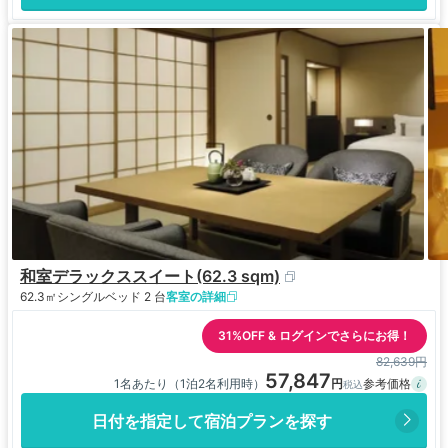
和室デラックススイート(62.3 sqm)
62.3㎡
シングルベッド 2 台
客室の詳細
31%OFF & ログインでさらにお得！
82,639円
57,847
1名あたり（1泊2名利用時）
日付を指定して宿泊プランを探す