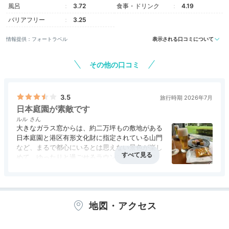
風呂
3.72
食事・ドリンク
4.19
バリアフリー
3.25
情報提供：フォートラベル
表示される口コミについて
その他の口コミ
3.5
旅行時期 2026年7月
日本庭園が素敵です
ルル
大きなガラス窓からは、約二万坪もの敷地がある
日本庭園と港区有形文化財に指定されている山門
など、まるで都心にいるとは思えない景色が楽し
めて、ゆったりと過ごせるラウンジです。ラウン
ジアクセス権のある宿泊者限定の空間なので、そ
こまで混雑していませんでした。時間帯によっ
て、提供されるお料理やお菓子、ドリンクなどが
変わり、朝食もこちらでいただくことが出来まし
地図・アクセス
た