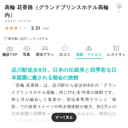
高輪 花香路（グランドプリンスホテル高輪
0
内）
タカナワ ハナコウロ
3.31
18件
東京都 / 品川 / シティホテル
施設TOP
写真
宿泊プラン
口コミ
地図・アクセス
レストラン
品川駅徒歩8分。日本の伝統美と四季彩る日
本庭園に癒される都会の旅館
「高輪 花香路」は、品川駅から徒歩約8分の「グラン
ドプリンスホテル高輪」内に佇む全16室の旅館です。
和と洋が融合した客室や、宿泊者専用ラウンジ「桜
彩」での抹茶スイーツや利き酒体験が魅力。約2万㎡の
日本庭園で四季折々の自然を楽しみながら、特別なひ
とときを過ごせます。