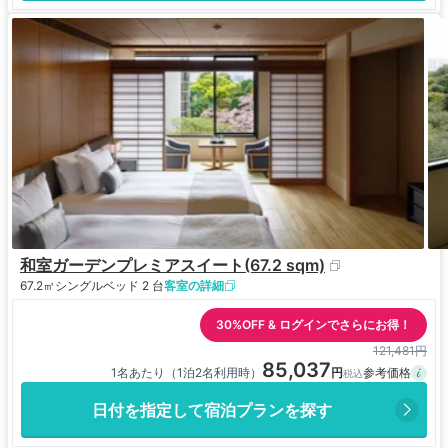
和室ガーデンプレミアスイート(67.2 sqm)
67.2㎡
シングルベッド 2 台
客室の詳細
30%OFF & ログインでさらにお得！
121,481円
85,037
1名あたり（1泊2名利用時）
日付を指定して宿泊プランを探す