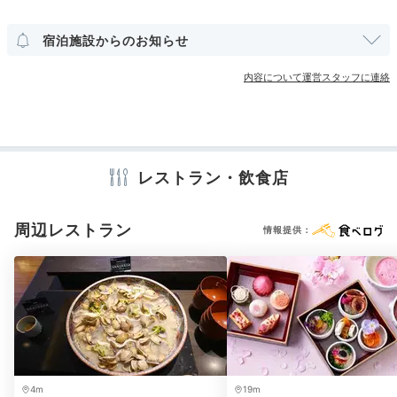
その他館内施設
宿泊施設からのお知らせ
宴会場
クリーニングサービス
内容について運営スタッフに連絡
アメニティ
テレビ
冷蔵庫
ミニバー
セーフティボックス
洗浄機付トイレ
バスローブ
浴衣
歯ブラシ
カミソリ
シャンプー
リンス
ボディソープ
シャワーキャップ
タオル
バスタオル
レストラン・飲食店
ドライヤー
電気ポット
加湿器
周辺レストラン
情報提供：
※設備・アメニティは、確認が取れている情報を表示しています。
4m
19m