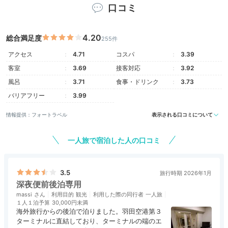
口コミ
4.20
総合満足度
255件
プレミアムコンフォートシングル
コン
アクセス
4.71
コスパ
3.39
お部屋は全313室で、シンプルかつ機能的なデザイン。
客室
3.69
接客対応
3.92
サータ社製マットレスを採用したベッドでゆっくり寛げ
風呂
3.71
食事・ドリンク
3.73
ます。また最上階プレミアムフロアの客室は、コーヒー
マシンなどの様々な特典付き。リッチな気分でステイを
バリアフリー
3.99
楽しめますよ。
情報提供：フォートラベル
表示される口コミについて
一人旅で宿泊した人の口コミ
keromoka__kihihi
40代後半 / 医療従事者
2023年10月に宿泊
3.5
旅行時期 2026年1月
「プレミアムコンフォートシングル」に宿泊。
コーヒー
深夜便前後泊専用
マシンやスチーマーなど、プレミアムフロア専用の客室
+4
massi
利用目的
観光
利用した際の同行者
一人旅
備品
１人１泊予算
があり良かったです。
30,000円未満
海外旅行からの後泊で泊りました。羽田空港第３
ターミナルに直結しており、ターミナルの端のエ