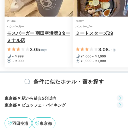
34m
39m
ハンバーガー
ハンバーガー
モスバーガー 羽田空港第3ター
ミートスターズ29
ミナル店
プレミアムフロアのアメニティ
スタ
3.05
3.08
38件
25件
客室には、ユニットバスまたは洗い場付きバスルームが
～￥999
￥1,000～￥1,999
完備されています。ゆとりのあるバスタブでお湯に浸か
～￥999
￥1,000～￥1,999
り、1日の疲れを癒しましょ。
プレミアムフロアにはバ
スソルトなどのアメニティもあり、
さらにリラックスで
きますよ。
条件に似たホテル・宿を探す
東京都 ✕ 駅から徒歩5分以内
東京都 ✕ ビュッフェ・バイキング
keromoka__kihihi
プレミアムフロアだったので、タオルやパジャマも上質なものにな
羽田空港
東京都
っていました。また私が宿泊した客室のバスルームからは空港の夜