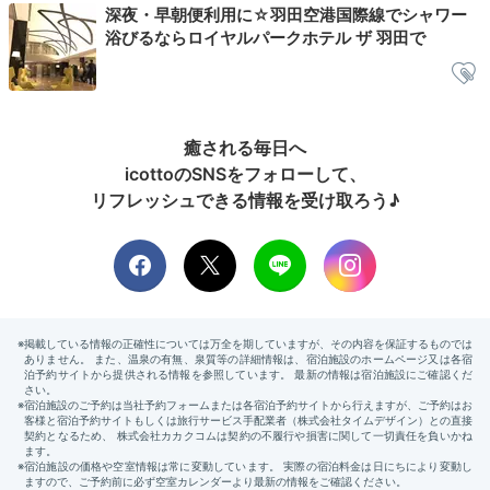
深夜・早朝便利用に☆羽田空港国際線でシャワー
浴びるならロイヤルパークホテル ザ 羽田で
癒される毎日へ
朝食ビュッフェ／洋食一例
朝食
icottoのSNSをフォローして、
ホテル内のレストランで頂く朝食は、彩り豊かなビュッ
リフレッシュできる情報を受け取ろう♪
フェ。洋食の他、肉じゃが、筑前煮、味噌汁などのホッ
と落ち着く和食も並びます。朝6時からオープンしてい
るので、早めのフライトの際も利用できますよ。
keromoka__kihihi
ホテルのレストランで和洋食ビュッフェ。おいしく頂きました。