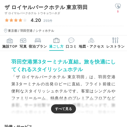
ザ ロイヤルパークホテル 東京羽田
5
ザ ロイヤルパークホテル トウキョウハネダ
4.20
255件
東京都 / 羽田空港 / シティホテル
施設TOP
写真
宿泊プラン
過ごし方
口コミ
地図・アクセス
レストラン
羽田空港第3ターミナル直結。旅を快適にし
てくれるスタイリッシュホテル
「ザ ロイヤルパークホテル 東京羽田」は、羽田空港
第3ターミナルの出発ロビーに直結。フライト前後に
便利なスタイリッシュホテルです。客室はシングルや
ファミリールーム、特典付きのプレミアムフロアなど
多彩。サータ社製マットレスを採用したベッドで、旅
の疲れを癒せます。レストラン&バーでは、朝食だけ
でなくランチやディナーも提供。ゆったりと寛ぎのひ
と時を楽しめますよ。
設備・サービス