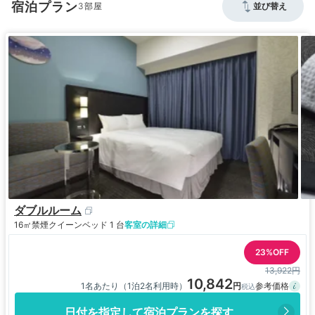
宿泊プラン
3
並び替え
ダブルルーム
16㎡
禁煙
クイーンベッド 1 台
客室の詳細
23%OFF
13,922円
10,842
1名あたり（1泊2名利用時）
日付を指定して宿泊プランを探す