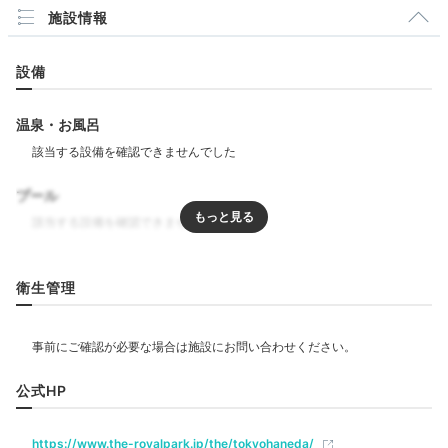
施設情報
設備
温泉・お風呂
テイルウィンド／料理一例
テイ
TURNAROUND_Mさんの投稿
ホテル内には「レストラン＆バー テイルウィンド」が
プール
あり、夜は和食や洋食のセットメニューなどを提供して
います。予約の際は公式サイトをチェックしてみて。こ
の他、空港内のカフェやレストランで気軽に食事を楽し
リラクゼーション
むのも◎。
衛生管理
飲食
レストラン
keromoka__kihihi
公式HP
夕食は、空港内のレストランで食べました。
ベビー＆子供関連
https://www.the-royalpark.jp/the/tokyohaneda/