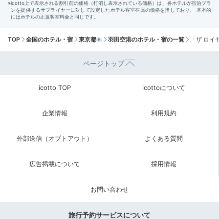
Check-out
11:00
TOP
全国のホテル・宿
東京都
羽田空港のホテル・宿の一覧
「ザ ロイ
ホテルを出発
準備を整えて
ページトップ
サクッと出発
icotto TOP
icottoについて
企業情報
利用規約
外部送信（オプトアウト）
よくある質問
広告掲載について
採用情報
お問い合わせ
ロビーのインテリア
羽
旅行予約サービスについて
チェックアウト日は11時まで滞在OK。時間になるま