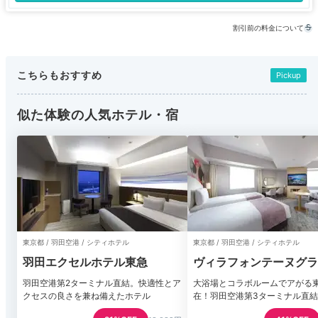
割引前の料金について
こちらもおすすめ
Pickup
似た体験の人気ホテル・宿
東京都 / 羽田空港 / シティホテル
東京都 / 羽田空港 / シティホテル
羽田エクセルホテル東急
ヴィラフォンテーヌグラ
田空港
羽田空港第2ターミナル直結。快適性とア
大浴場とコラボルームでアがる
クセスの良さを兼ね備えたホテル
在！羽田空港第3ターミナル直