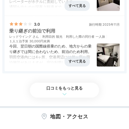
レベーターがホテルに直結しています。
通関を出たのが深夜２時過ぎで、すぐに宿泊でき
る立地は非常に助かります。
Shopping
アクセス
5.0
コスパ
2.5
客室
3.0
接客対応
2.5
風呂
3.0
ただ、一番安いコンフォートシングルが15平米、
食事・ドリンク
評価なし
バリアフリー
評価なし
バス・トイレ付となっており、広さが心配でした
16:00
3.0
旅行時期 2025年11月
ホテルから徒歩すぐ
が、本当に15平米の中に無理やり風呂まで詰め込
乗り継ぎの前泊で利用
んだという感じで、スーツケースを広げると歩く
空港内で
レッドウイング
利用目的
観光
利用した際の同行者
一人旅
のも困難ですので、荷物の整理等はここではおす
１人１泊予算
30,000円未満
すめできません。
気ままにお買い物
今回、翌日朝の国際線搭乗のため、地方からの乗
価格も2万円超と、部屋の広さから見てもわりに
り継ぎでは間に合わないため、前泊のため利用。
合わないです。
羽田空港内には4ヶ所、空港周辺には何ヶ所か宿
やはりここは深夜便の羽田空港前・後泊専用と割
泊施設がありますが、宿泊利用したザ ロイヤル
り切って泊まることがおすすめです。
パークホテル 東京羽田は、第3ターミナルの出
アクセス
4.0
コスパ
2.0
客室
3.0
接客対応
4.0
風呂
1.0
発フロア内のＯチェックインカウンター奥にあ
食事・ドリンク
評価なし
バリアフリー
1.5
り、エントランスから近く便利です。
アメニティ、ミネラルウォーターがあります。
口コミをもっと見る
テレビで出発便の案内が確認でき便利です。
ただ宿泊費は高いですね。
スタッフの方は感じはいいです。
お部屋も至って普通です。
翌日、朝の早い時間帯で乗り継ぎの際に便利で
地図・アクセス
す。
羽田空港第3ターミナル④
羽