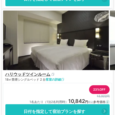
ハリウッドツインルーム
18㎡
禁煙
シングルベッド 2 台
客室の詳細
23%OFF
13,922円
10,842
1名あたり（1泊2名利用時）
日付を指定して宿泊プランを探す