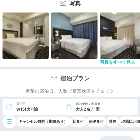
た。
写真
寝るためだけと割り切れば、空港の出国ゲートまで
歩いていける便利なホテルと言えましょう。
写真をすべて見る
宿泊プラン
希望の宿泊日、人数で空室状況をチェック
宿泊日
宿泊者数 / 部屋数
9/15(火)1泊
大人2名 / 1室
キャンセル無料（期限あり）
朝食付
朝夕食付
禁煙
現地払いO