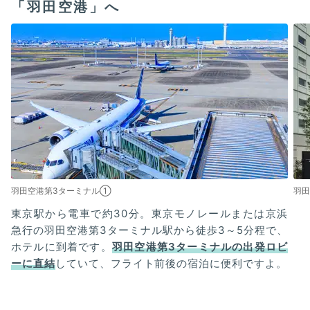
「羽田空港」へ
羽田空港第3ターミナル①
羽
東京駅から電車で約30分。東京モノレールまたは京浜
急行の羽田空港第3ターミナル駅から徒歩3～5分程で、
ホテルに到着です。
羽田空港第3ターミナルの出発ロビ
ーに直結
していて、フライト前後の宿泊に便利ですよ。