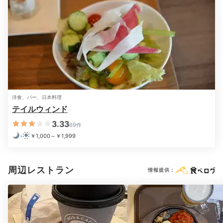
WFさんの投稿
夕食後はゆったりと夜景を楽しんではいかが？羽田空港
第3ターミナルの5階に展望デッキがあり、きらめく滑
走路や、航空機の離着陸を間近で見ることができます
よ。24時間開放されているので、好きなタイミングで
訪れてみて。
洋食、バー、日本料理
テイルウィンド
Night
21:00
3.33
69件
-
￥1,000～￥1,999
快適なバスルームで
リラックス
周辺レストラン
情報提供：