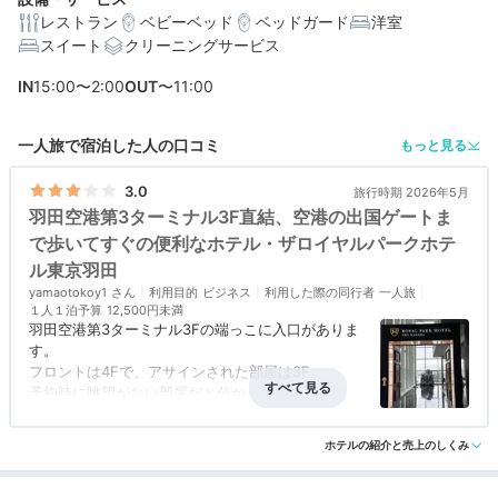
レストラン
ベビーベッド
ベッドガード
洋室
スイート
クリーニングサービス
IN
15:00〜2:00
OUT
〜11:00
編集部おすすめの３つのポイント
一人旅で宿泊した人の口コミ
もっと見る
搭乗手続きも楽々♪羽田空港第3ターミナルの出発ロビー
に直結
3.0
旅行時期 2026年5月
羽田空港第3ターミナル3F直結、空港の出国ゲートま
ワンランク上の寛ぎを。様々な特典付きのプレミアムフ
ロア客室
で歩いてすぐの便利なホテル・ザロイヤルパークホテ
ル東京羽田
ほっこり落ち着く和食も多数。彩り豊かな和洋朝食ビュ
yamaotokoy1
利用目的
ビジネス
利用した際の同行者
一人旅
ッフェ
１人１泊予算
12,500円未満
羽田空港第3ターミナル3Fの端っこに入口がありま
す。
フロントは4Fで、アサインされた部屋は3F。
予約時に眺望がない部屋だと分かっていましたが、
本当にまったく眺望がありませんでした。2Fにも
アクセス
5.0
コスパ
3.0
客室
2.0
接客対応
3.0
風呂
2.5
客室がありますがおそらく同じでしょう。
ホテルの紹介と売上のしくみ
食事・ドリンク
評価なし
バリアフリー
2.0
ドアを開けるとすぐベッド、その奥にガラス戸で仕
切られたトイレとバスルーム。設備はやや古めでし