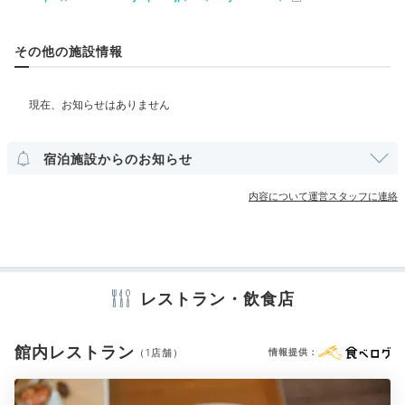
ベビーベッド
ベッドガード
その他の施設情報
Freetime
部屋情報
20:00
洋室
スイート
インターネット利用可能
Wi-Fi利用可能
ホテルから徒歩約1分
ユニバーサルルーム
展望デッキで
きらめく夜景を楽しむ
宿泊施設からのお知らせ
その他館内施設
クリーニングサービス
内容について運営スタッフに連絡
アメニティ
テレビ
冷蔵庫
エアコン
スリッパ
セーフティボックス
洗浄機付トイレ
歯ブラシ
カミソリ
シャンプー
レストラン・飲食店
コンディショナー
ボディソープ
シャワーキャップ
タオル
バスタオル
ドライヤー
お茶セット
電気ポット
加湿器
館内レストラン
（1店舗）
情報提供：
羽田空港第3ターミナル⑦
羽
※設備・アメニティは、確認が取れている情報を表示しています。