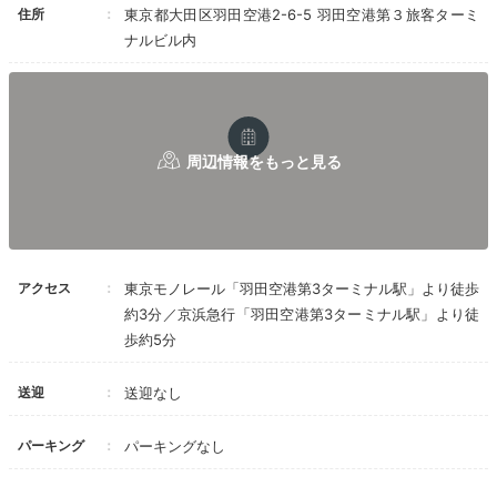
住所
東京都大田区羽田空港2-6-5 羽田空港第３旅客ターミ
ホテル直結の羽田空港第3ターミナルには見所が多数。
ナルビル内
江戸時代の橋を再現した「はねだ日本橋」や、大型商業
施設「羽田エアポートガーデン」もあります。飲食店や
お土産ショップが多く、散策するだけでも旅行気分を味
わえますよ。
Dinner
18:00
アクセス
東京モノレール「羽田空港第3ターミナル駅」より徒歩
雰囲気の良い
約3分／京浜急行「羽田空港第3ターミナル駅」より徒
歩約5分
レストランで夕食を
送迎
送迎なし
パーキング
パーキングなし