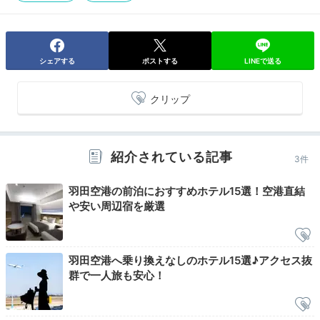
景を見ることができ、綺麗でした。
シェアする
ポストする
LINEで送る
2日目
クリップ
紹介されている記事
Breakfast
3件
07:30
羽田空港の前泊におすすめホテル15選！空港直結
や安い周辺宿を厳選
和洋ビュッフェを
ゆったり楽しむ朝
羽田空港へ乗り換えなしのホテル15選♪アクセス抜
群で一人旅も安心！