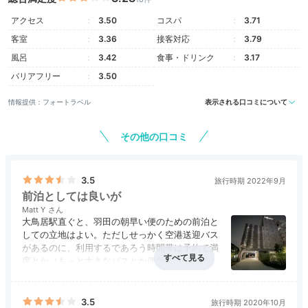
アクセス
3.50
コスパ
3.71
客室
3.36
接客対応
3.79
風呂
3.42
食事・ドリンク
3.17
バリアフリー
3.50
情報提供：フォートラベル
表示される口コミについて
その他の口コミ
3.5
旅行時期 2022年9月
前泊としては良いが
Matt Y
大鳥居駅直ぐと、羽田の朝早い便のための前泊と
しての立地はよい。ただしせっかく空港送迎バス
があるのに、利用するであろう時間帯は予約で満
席とか（もっと大きなバスとか便数増やしてほし
い）、せっかく朝食の提供があるのに出発する時
間の後の6:00から提供とか、空港ホテルとして使
う側とあまりニーズと合っていない感じがしまし
3.5
旅行時期 2020年10月