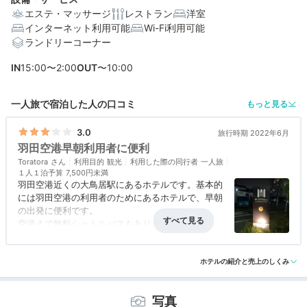
エステ・マッサージ
レストラン
洋室
インターネット利用可能
Wi-Fi利用可能
ランドリーコーナー
IN
15:00〜2:00
OUT
〜10:00
一人旅で宿泊した人の口コミ
もっと見る
3.0
旅行時期 2022年6月
羽田空港早朝利用者に便利
Toratora
利用目的
観光
利用した際の同行者
一人旅
１人１泊予算
7,500円未満
羽田空港近くの大鳥居駅にあるホテルです。基本的
には羽田空港の利用者のためにあるホテルで、早朝
の出発に便利です。
空港まで無料シャトルバスもあります。
ホテル自体は最低限の設備ではありますが、住宅地
アクセス
3.0
コスパ
3.0
客室
3.0
接客対応
3.0
風呂
3.0
にあって、静かな環境で良いです。
食事・ドリンク
3.0
バリアフリー
評価なし
ホテルの紹介と売上のしくみ
写真