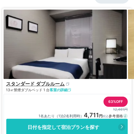
スタンダード ダブルルーム
13㎡
禁煙
ダブルベッド 1 台
客室の詳細
63%OFF
12,461円
4,711
1名あたり（1泊2名利用時）
日付を指定して宿泊プランを探す