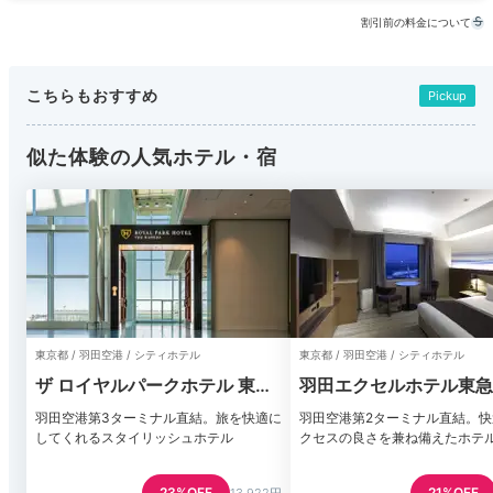
割引前の料金について
こちらもおすすめ
Pickup
似た体験の人気ホテル・宿
東京都 / 羽田空港 / シティホテル
東京都 / 羽田空港 / シティホテル
ザ ロイヤルパークホテル 東京
羽田エクセルホテル東急
羽田
羽田空港第3ターミナル直結。旅を快適に
羽田空港第2ターミナル直結。
してくれるスタイリッシュホテル
クセスの良さを兼ね備えたホテ
23%OFF
21%OFF