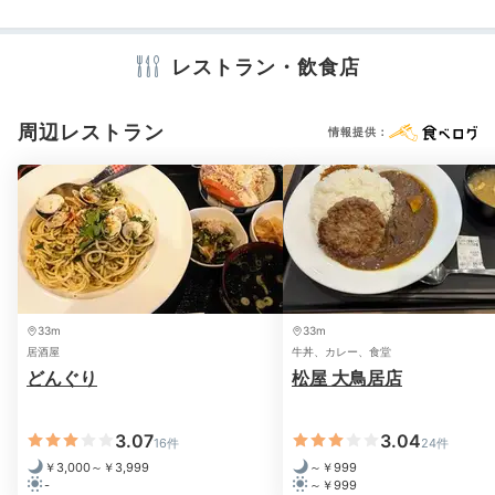
テレビ
冷蔵庫
エアコン
スリッパ
洗浄機付トイレ
歯ブラシ
カミソリ
シャンプー
コンディショナー
ボディソープ
タオル
バスタオル
ドライヤー
電気ポット
加湿器
レストラン・飲食店
周辺レストラン
情報提供：
※設備・アメニティは、確認が取れている情報を表示しています。
33m
33m
居酒屋
牛丼、カレー、食堂
どんぐり
松屋 大鳥居店
3.07
3.04
16件
24件
￥3,000～￥3,999
～￥999
-
～￥999