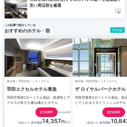
安い周辺宿を厳選
この記事で紹介している
おすすめのホテル・宿
Pickup
東京都 / 羽田空港 / シティホテル
東京都 / 羽田空港 / シティホテル
羽田エクセルホテル東急
ザ ロイヤルパークホテル
羽田
羽田空港第2ターミナル直結。快適性とア
羽田空港第3ターミナル直結。旅
クセスの良さを兼ね備えたホテル
してくれるスタイリッシュホテル
21%OFF
23%OFF
18,013円
1
14,357
10,84
1名あたり 参考価格
1名あたり 参考価格