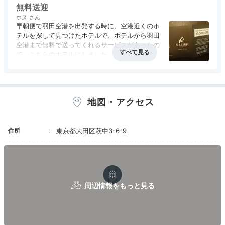
た。
無料送迎
部屋自体は標準的ビジネスホテルで明るく、東横
ホヌ
インなどよりも快適だとは思います。
早朝便で羽田空港を出発する時に、空港近くのホ
テルを探して見つけたホテルで、ホテルから羽田
空港まで無料で送ってくれるサービスがあったの
で、こちらのホテルにしました。
ホテル周辺には居酒屋も多くて良かったです。
本当は無料朝食も付いていたのですが、朝早くホ
テルを出たため今回はいただけず、残念でした。
地図・アクセス
住所
東京都大田区萩中3-6-9