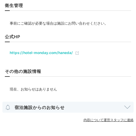
衛生管理
エステ・マッサージ
飲食
レストラン
公式HP
https://hotel-monday.com/haneda/
ベビー＆子供関連
その他の施設情報
部屋情報
洋室
インターネット利用可能
Wi-Fi利用可能
その他館内施設
宿泊施設からのお知らせ
ランドリーコーナー
内容について運営スタッフに連絡
アメニティ