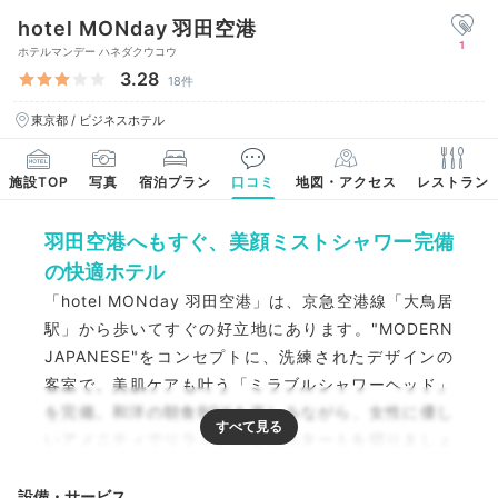
hotel MONday 羽田空港
1
ホテルマンデー ハネダクウコウ
3.28
18件
東京都 / ビジネスホテル
施設TOP
写真
宿泊プラン
口コミ
地図・アクセス
レストラン
羽田空港へもすぐ、美顔ミストシャワー完備
の快適ホテル
「hotel MONday 羽田空港」は、京急空港線「大鳥居
駅」から歩いてすぐの好立地にあります。"MODERN
JAPANESE"をコンセプトに、洗練されたデザインの
客室で、美肌ケアも叶う「ミラブルシャワーヘッド」
を完備。和洋の朝食BOXを楽しみながら、女性に優し
いアメニティでリラックスしたスタートを切りましょ
う。
設備・サービス