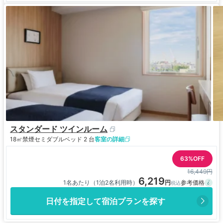
スタンダード ツインルーム
18㎡
禁煙
セミダブルベッド 2 台
客室の詳細
63%OFF
16,449円
6,219
1名あたり（1泊2名利用時）
日付を指定して宿泊プランを探す