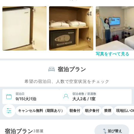
写真をすべて見る
宿泊プラン
希望の宿泊日、人数で空室状況をチェック
宿泊日
宿泊者数 / 部屋数
9/15(火)1泊
大人2名 / 1室
キャンセル無料（期限あり）
朝食付
朝夕食付
禁煙
現地払いO
宿泊プラン
3
並び替え