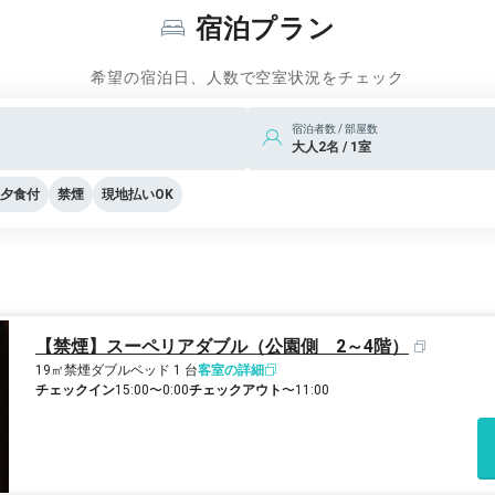
宿泊プラン
希望の宿泊日、人数で空室状況をチェック
宿泊者数 / 部屋数
大人2名 / 1室
夕食付
禁煙
現地払いOK
【禁煙】スーペリアダブル（公園側 2～4階）
19㎡
禁煙
ダブルベッド 1 台
客室の詳細
チェックイン
15:00〜0:00
チェックアウト
〜11:00