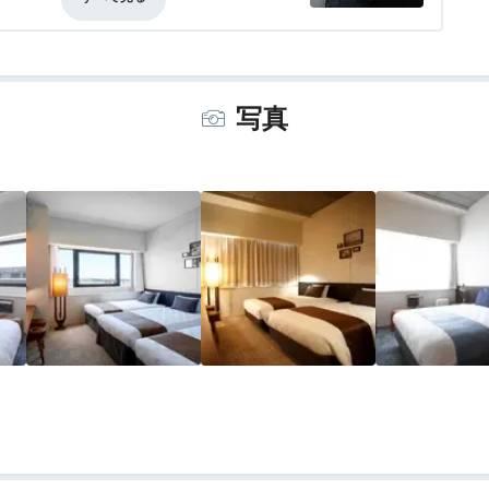
人は1階のフリースペースを利用した方がい
事・ドリンク
4.0
バリアフリー
評価なし
く、夕方までならドリンクや軽食販売もあ
写真