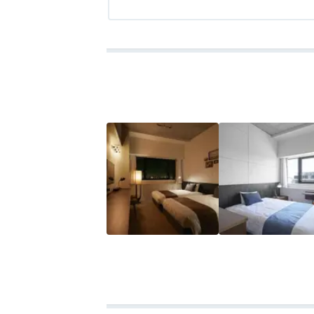
部屋のテーブルは小さく、作業などをする
アクセス
4.0
コスパ
3.5
客室
4.5
接客対応
4.0
風呂
4.0
食
いと思います。フリースペースはとても広
ります。