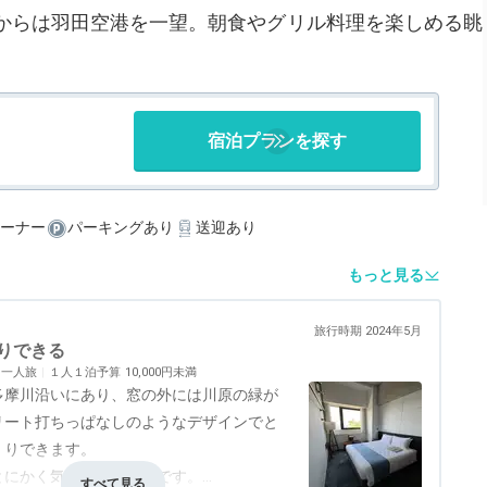
からは羽田空港を一望。朝食やグリル料理を楽しめる眺
宿泊プランを探す
ーナー
パーキングあり
送迎あり
もっと見る
旅行時期 2024年5月
りできる
一人旅
１人１泊予算
10,000円未満
多摩川沿いにあり、窓の外には川原の緑が
リート打ちっぱなしのようなデザインでと
くりできます。
とにかく気分が良かったです。