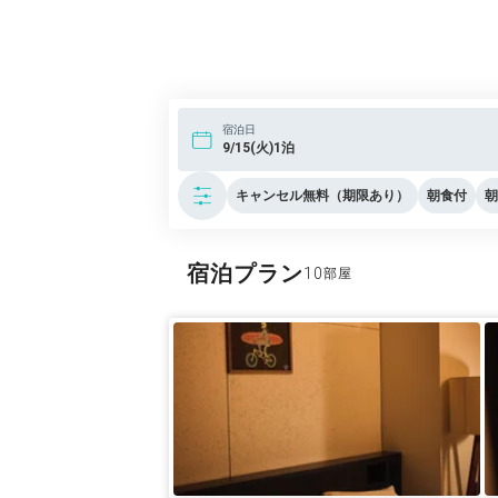
宿泊日
9/15(火)1泊
キャンセル無料（期限あり）
朝食付
朝
宿泊プラン
10