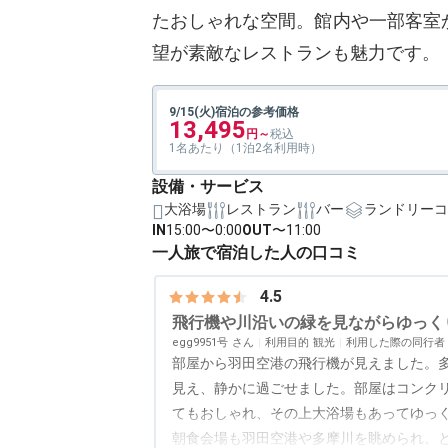
たおしゃれな空間。館内や一部客室
望が素敵なレストランも魅力です。
9/15(火)宿泊の参考価格
13,495
1名あたり（1泊2名利用時）
設備・サービス
大浴場
レストラン
バー
ランドリーコ
IN
15:00〜0:00
OUT
〜11:00
一人旅で宿泊した人の口コミ
4.5
飛行機や川沿いの緑を見ながらゆっく
egg9951号
利用目的
観光
利用した際の同行者
部屋から羽田空港の飛行機が見えました。
見え、静かに過ごせました。部屋はコンク
てもおしゃれ、その上大浴場もあってゆっ
朝食会場も羽田空港や多摩川を眺められ、