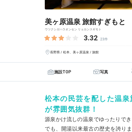
美ヶ原温泉 旅館すぎもと
ウツクシガハラオンセン リョカンスギモト
3.32
23件
長野県 / 松本、美ヶ原温泉 / 旅館
施設TOP
写真
松本の民芸を配した温泉
が雰囲気抜群！
源泉かけ流しの温泉でゆったりでき
でも、開湯以来最古の歴史を誇りま