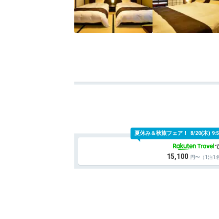
夏休み＆秋旅フェア！
8/20(木)
15,100
（1泊1