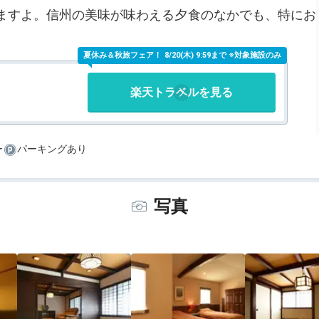
ますよ。信州の美味が味わえる夕食のなかでも、特にお
夏休み＆秋旅フェア！
8/20(木) 9:59まで ※対象施設のみ
楽天トラベルを見る
ー
パーキングあり
写真