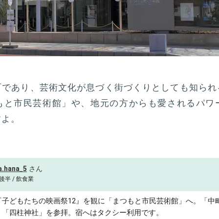
町であり、芸術文化が息づく街づくりとしても知られ
もと市民芸術館」や、地元の方からも愛されるパワ
すよ。
a.hana_5
後半 / 飲食業
『子どもたちの映画祭12』を観に「まつもと市民芸術館」へ。「中
、「四柱神社」を参拝。宿へはタクシー利用です。