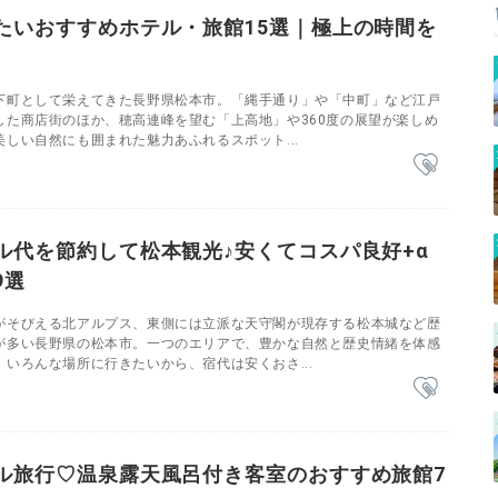
たいおすすめホテル・旅館15選｜極上の時間を
下町として栄えてきた長野県松本市。「縄手通り」や「中町」など江戸
した商店街のほか、穂高連峰を望む「上高地」や360度の展望が楽しめ
しい自然にも囲まれた魅力あふれるスポット...
ル代を節約して松本観光♪安くてコスパ良好+α
9選
がそびえる北アルプス、東側には立派な天守閣が現存する松本城など歴
が多い長野県の松本市。一つのエリアで、豊かな自然と歴史情緒を体感
いろんな場所に行きたいから、宿代は安くおさ...
ル旅行♡温泉露天風呂付き客室のおすすめ旅館7