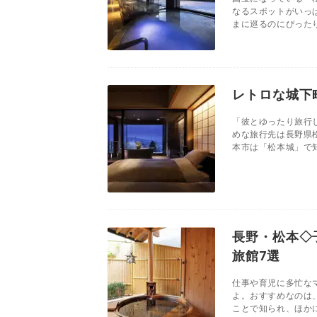
なるスポットがいっ
まに巡るのにぴったり
レトロな城下
「彼とゆったり旅行
めな旅行先は長野県
本市は「松本城」で知
長野・松本◇
旅館7選
仕事や育児に多忙な
よ。おすすめなのは
ことで知られ、ほかに