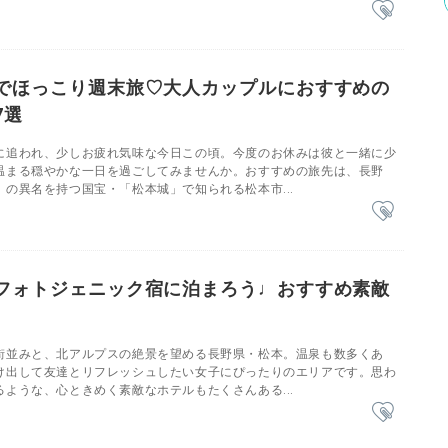
でほっこり週末旅♡大人カップルにおすすめの
7選
に追われ、少しお疲れ気味な今日この頃。今度のお休みは彼と一緒に少
温まる穏やかな一日を過ごしてみませんか。おすすめの旅先は、長野
の異名を持つ国宝・「松本城」で知られる松本市...
フォトジェニック宿に泊まろう♩おすすめ素敵
街並みと、北アルプスの絶景を望める長野県・松本。温泉も数多くあ
け出して友達とリフレッシュしたい女子にぴったりのエリアです。思わ
ような、心ときめく素敵なホテルもたくさんある...