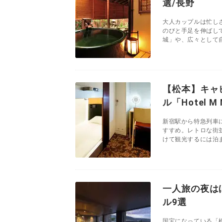
選/長野
大人カップルは忙し
のびと手足を伸ばし
城」や、広々として自
【松本】キャ
ル「Hotel M
新宿駅から特急列車
すすめ。レトロな街
けて観光するには泊ま
一人旅の夜は
ル9選
国宝になっている「