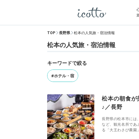
TOP
長野県
松本の人気旅・宿泊情報
松本の人気旅・宿泊情報
キーワードで絞る
#ホテル・宿
松本の朝食が
♪／長野
長野県の松本市には
など、観光名所であ
る「大王わさび農園」