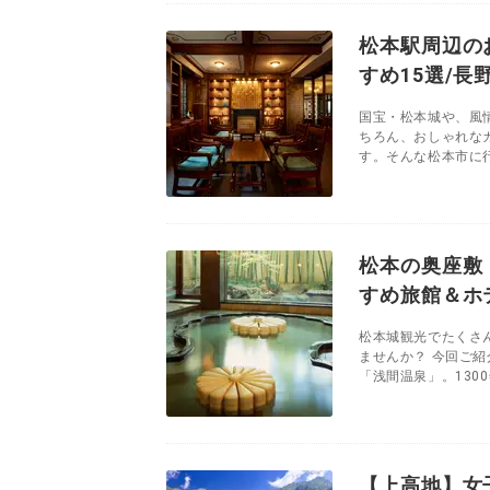
松本駅周辺の
すめ15選/長
国宝・松本城や、風
ちろん、おしゃれな
す。そんな松本市に行
松本の奥座敷
すめ旅館＆ホ
松本城観光でたくさ
ませんか？ 今回ご紹
「浅間温泉」。130
【上高地】女