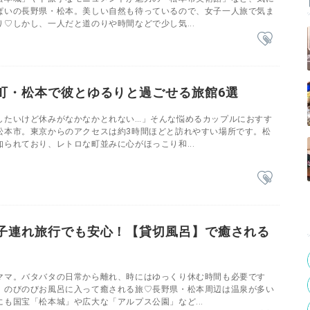
ぱいの長野県・松本。美しい自然も待っているので、女子一人旅で気ま
♡しかし、一人だと道のりや時間などで少し気...
町・松本で彼とゆるりと過ごせる旅館6選
したいけど休みがなかなかとれない…」そんな悩めるカップルにおすす
松本市。東京からのアクセスは約3時間ほどと訪れやすい場所です。松
られており、レトロな町並みに心がほっこり和...
子連れ旅行でも安心！【貸切風呂】で癒される
ママ。バタバタの日常から離れ、時にはゆっくり休む時間も必要です
、のびのびお風呂に入って癒される旅♡長野県・松本周辺は温泉が多い
も国宝「松本城」や広大な「アルプス公園」など...