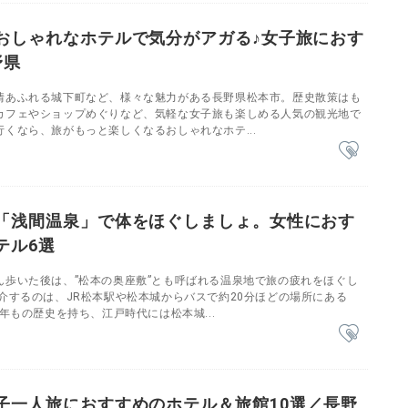
おしゃれなホテルで気分がアガる♪女子旅におす
野県
情あふれる城下町など、様々な魅力がある長野県松本市。歴史散策はも
カフェやショップめぐりなど、気軽な女子旅も楽しめる人気の観光地で
くなら、旅がもっと楽しくなるおしゃれなホテ...
「浅間温泉」で体をほぐしましょ。女性におす
テル6選
ん歩いた後は、”松本の奥座敷”とも呼ばれる温泉地で旅の疲れをほぐし
介するのは、JR松本駅や松本城からバスで約20分ほどの場所にある
0年もの歴史を持ち、江戸時代には松本城...
子一人旅におすすめのホテル＆旅館10選／長野