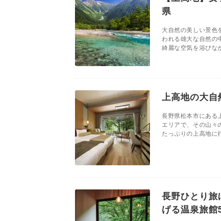
県
大自然の美しい景色
われる雄大な自然の
綺麗な空気を浴びなが
上高地の大自
長野県松本市にある上
エリアで、その山々
たっぷりの上高地に行
長野ひとり旅
げる温泉旅館