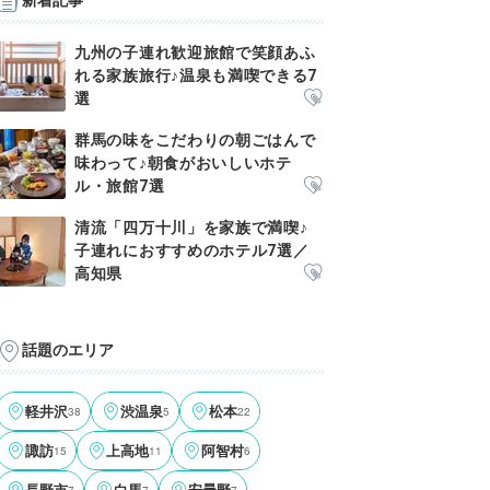
新着記事
九州の子連れ歓迎旅館で笑顔あふ
れる家族旅行♪温泉も満喫できる7
選
群馬の味をこだわりの朝ごはんで
味わって♪朝食がおいしいホテ
ル・旅館7選
清流「四万十川」を家族で満喫♪
子連れにおすすめのホテル7選／
高知県
話題のエリア
軽井沢
38
渋温泉
5
松本
22
諏訪
15
上高地
11
阿智村
6
7
7
7