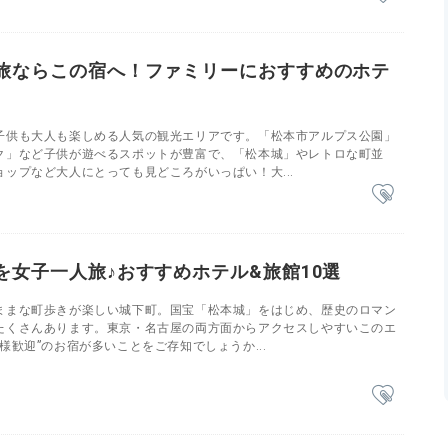
旅ならこの宿へ！ファミリーにおすすめのホテ
子供も大人も楽しめる人気の観光エリアです。「松本市アルプス公園」
ク」など子供が遊べるスポットが豊富で、「松本城」やレトロな町並
ップなど大人にとっても見どころがいっぱい！大...
を女子一人旅♪おすすめホテル&旅館10選
ままな町歩きが楽しい城下町。国宝「松本城」をはじめ、歴史のロマン
たくさんあります。東京・名古屋の両方面からアクセスしやすいこのエ
様歓迎”のお宿が多いことをご存知でしょうか...