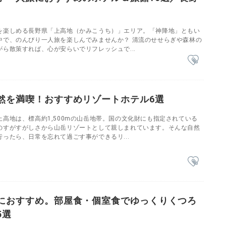
を楽しめる長野県「上高地（かみこうち）」エリア。「神降地」ともい
中で、のんびり一人旅を楽しんでみませんか？ 清流のせせらぎや森林の
ら散策すれば、心が安らいでリフレッシュで...
然を満喫！おすすめリゾートホテル6選
高地は、標高約1,500mの山岳地帯。国の文化財にも指定されている
のすがすがしさから山岳リゾートとして親しまれています。そんな自然
ったら、日常を忘れて過ごす事ができるリ...
におすすめ。部屋食・個室食でゆっくりくつろ
5選