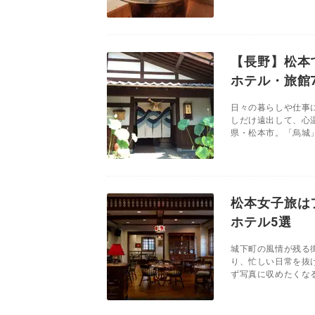
【長野】松本
ホテル・旅館
日々の暮らしや仕事
しだけ遠出して、心
県・松本市。「烏城」
松本女子旅は
ホテル5選
城下町の風情が残る
り、忙しい日常を抜
ず写真に収めたくなる