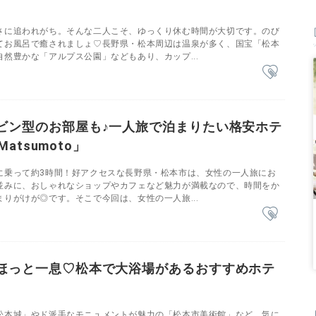
さに追われがち。そんな二人こそ、ゆっくり休む時間が大切です。のび
てお風呂で癒されましょ♡長野県・松本周辺は温泉が多く、国宝「松本
然豊かな「アルプス公園」などもあり、カップ...
ビン型のお部屋も♪一人旅で泊まりたい格安ホテ
 Matsumoto」
に乗って約3時間！好アクセスな長野県・松本市は、女性の一人旅にお
並みに、おしゃれなショップやカフェなど魅力が満載なので、時間をか
りがけが◎です。そこで今回は、女性の一人旅...
ほっと一息♡松本で大浴場があるおすすめホテ
松本城」やド派手なモニュメントが魅力の「松本市美術館」など、気に