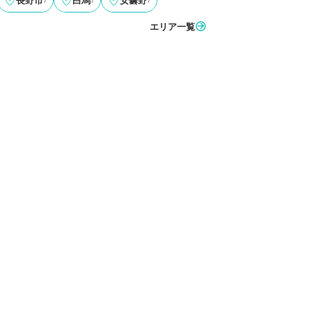
長野市
白馬
安曇野
エリア一覧