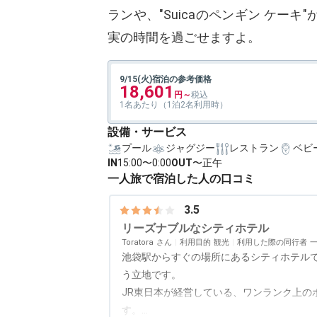
ランや、"Suicaのペンギン ケー
実の時間を過ごせますよ。
9/15(火)宿泊の参考価格
18,601
1名あたり（1泊2名利用時）
設備・サービス
プール
ジャグジー
レストラン
ベビ
IN
15:00〜0:00
OUT
〜正午
一人旅で宿泊した人の口コミ
3.5
リーズナブルなシティホテル
Toratora
利用目的
観光
利用した際の同行者
池袋駅からすぐの場所にあるシティホテル
う立地です。
JR東日本が経営している、ワンランク上の
す。