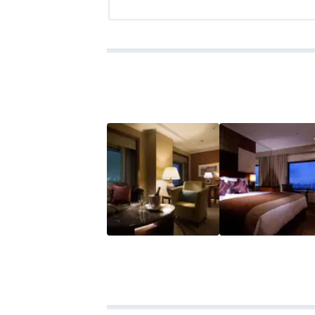
部屋はスタンダードですが、街中というこ
アクセス
3.5
コスパ
3.5
客室
3.0
接客対応
3.0
風呂
3.0
食
何よりも割とリーズナブルに宿泊すること