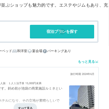
キ"が並ぶショップも魅力的です。エステやジムもあり、充
宿泊プランを探す
ーベッド
和洋室
宴会場
パーキングあり
もっと見る
旅行時期 2024年6月
一人旅
１人１泊予算
15,000円未満
です。斜め前が池袋の商業施設ルミネとい
ホテルになり、その立地が素晴らしいで