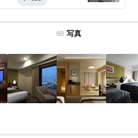
とを考えれば、中々良いです。
事・ドリンク
3.0
バリアフリー
評価なし
ができて、朝食が美味しくて良いです。
写真