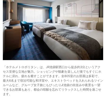
「ホテルメトロポリタン」は、JR池袋駅西口から徒歩約3分というアク
セス至便な立地が魅力。ショッピングや観劇を楽しんだ後でもすぐにホ
テルに戻れ、疲れを癒すことができます。全805室のお部屋は多彩で、
最大6名まで宿泊可能な和洋室や、エキストラベッドを入れられるツイン
ルームなど、グループ女子旅にもぴったり♪池袋の街並みや夜景を一望
できるお部屋もあり、都会の喧騒を忘れてリラックスした時間を過ごせ
ます。