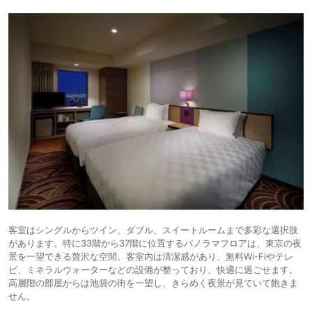
客室はシングルからツイン、ダブル、スイートルームまで多彩な選択肢
があります。特に33階から37階に位置するパノラマフロアは、東京の夜
景を一望できる贅沢な空間。客室内は清潔感があり、無料Wi-Fiやテレ
ビ、ミネラルウォーターなどの設備が整っており、快適に過ごせます。
高層階の部屋からは池袋の街を一望し、きらめく夜景が見ていて飽きま
せん。