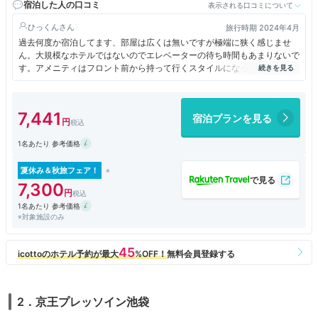
宿泊した人の口コミ
表示される口コミについて
ひっくん
旅行時期 2024年4月
過去何度か宿泊してます、部屋は広くは無いですが極端に狭く感じませ
ん。大規模なホテルではないのでエレベーターの待ち時間もあまりないで
す。アメニティはフロント前から持って行くスタイルになってました。以
前は朝食が好きだったのですが、今回は品数的にちょっと満足度が下がり
ました。
7,441
宿泊プランを見る
1名あたり 参考価格
夏休み＆秋旅フェア！
7,300
1名あたり 参考価格
※対象施設のみ
2．京王プレッソイン池袋