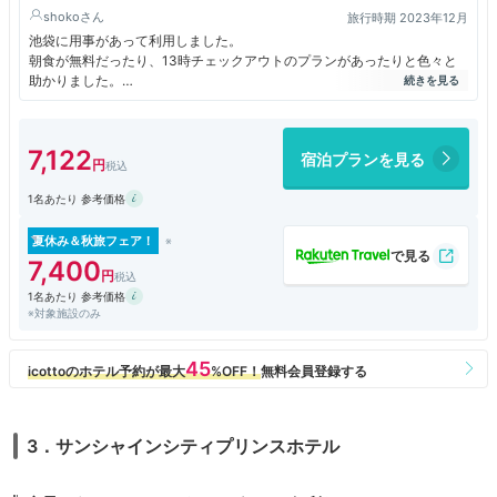
shoko
旅行時期 2023年12月
池袋に用事があって利用しました。
朝食が無料だったり、13時チェックアウトのプランがあったりと色々と
助かりました。
歯ブラシ以外のアメニティは最近主流のフロントロビーから持っていくス
タイル。メイク落としなどはありません。
フロントが3階なのでエレベーターが混み合ってる時は少し大変。
7,122
宿泊プランを見る
ホテルの隣にコンビニとカフェがあるので便利です。
1名あたり 参考価格
夏休み＆秋旅フェア！
7,400
1名あたり 参考価格
※対象施設のみ
3．サンシャインシティプリンスホテル