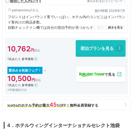
宿泊した人の口コミ
表示される口コミについて
yamaotokoy1
旅行時期 2026年7月
フロントはインバウンド客でいっぱい。ホテル内のコンビニはインバウン
ド客向けの商品多数。
自動チェックイン機では自分の宿泊予約が見つからず、フロント女史が対
応してくれて何とかチェックインできました。
アサインされた部屋は最上階（気を遣ってくれたのかな…）。ドアを開け
ると通路は狭く何だか暗い…
10,762
宿泊プランを見る
風呂は狭め、天井は低い…
ダブルの部屋のはずですが、シングルより少し広い程度でしょうか…
1名あたり 参考価格
最上階だけあって窓外の景色は見晴らし良好…
夜景を見ながら眠りにつけるとか、朝起きると良い景色が見えるとか期待
しましたが、ベッドで眠った場所からは何も見えません。
夏休み＆秋旅フェア！
10,500
問題は夜…
1名あたり 参考価格
隣室の中国人が大声で騒いでいて眠れません。フロントに電話して対応を
※対象施設のみ
お願いしましたが、何も変わらず…（おそらく何もしてくれていない）
深夜1時を過ぎても奇声をあげる等、エスカレートする一方なので再度フ
ロントに対応をお願いしました。今度はちゃんと対応してくれて、やっと
眠れましたが本当に迷惑でした。
4．ホテルウィングインターナショナルセレクト池袋