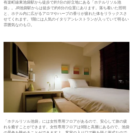
有楽町線東池袋駅から徒歩で約1分の好立地にある「ホテルリソル池
袋」。JR池袋駅からは徒歩で約6分の位置にあります。落ち着いた照明
と、ホテル内に広がるアロマやハーブの香りが疲れた体をリラックスさ
せてくれます。1階には人気のイタリアンレストランが入っていて明るい
雰囲気なのも◎。
「ホテルリソル池袋」には女性専用フロアがあるので、安心して旅の疲
れを癒すことができます。女性専用フロアは9階と高層にあるので、池袋
の景色を眺めることができますよ。客室の入り口で靴を脱ぐ形式なので