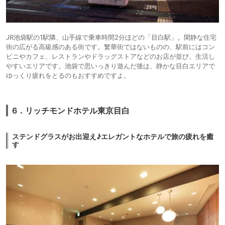
JR池袋駅の1駅隣、山手線で乗車時間2分ほどの「目白駅」。閑静な住宅
街の広がる高級感のある街です。繁華街ではないものの、駅前にはコン
ビニやカフェ、レストランやドラッグストアなどのお店が並び、生活し
やすいエリアです。池袋で思いっきり遊んだ後は、静かな目白エリアで
ゆっくり疲れをとるのもおすすめですよ。
6．リッチモンドホテル東京目白
ステンドグラスがお出迎え♪エレガントなホテルで旅の疲れを癒
す