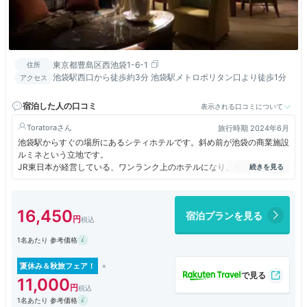
東京都豊島区西池袋1-6-1
住所
池袋駅西口から徒歩約3分 池袋駅メトロポリタン口より徒歩1分
アクセス
宿泊した人の口コミ
表示される口コミについて
Toratora
旅行時期 2024年6月
池袋駅からすぐの場所にあるシティホテルです。斜め前が池袋の商業施設
ルミネという立地です。
JR東日本が経営している、ワンランク上のホテルになり、その立地が素
晴らしいです。
部屋はスタンダードですが、街中ということを考えれば、中々良いです。
何よりも割とリーズナブルに宿泊することができて、朝食が美味しくて良
16,450
宿泊プランを見る
いです。
1名あたり 参考価格
夏休み＆秋旅フェア！
11,000
1名あたり 参考価格