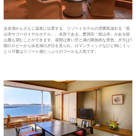
浜名湖かんざんじ温泉に位置する、リゾートホテルの雰囲気溢れる「舘
山寺サゴーロイヤルホテル」。名所である、曹洞宗「舘山寺」がある舘
山麓も望むことができます。昼間は青い空と湖の開放的な景色、夕方は1
階のロビーから浜名湖の夕日を見られ、ロマンティックなひと時にうっ
とり♡夏はリゾート感たっぷりのプールも人気です。