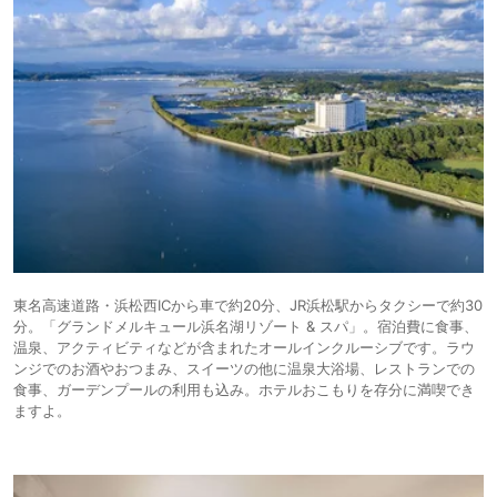
10,512円〜
10,700円〜
15.
浜名湖わんわんパ
icotto
楽天トラベル
旅館
ラダイスホテル
東名高速道路・浜松西ICから車で約20分、JR浜松駅からタクシーで約30
分。「グランドメルキュール浜名湖リゾート & スパ」。宿泊費に食事、
温泉、アクティビティなどが含まれたオールインクルーシブです。ラウ
ンジでのお酒やおつまみ、スイーツの他に温泉大浴場、レストランでの
食事、ガーデンプールの利用も込み。ホテルおこもりを存分に満喫でき
ますよ。