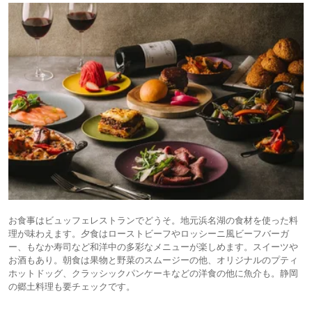
お食事はビュッフェレストランでどうそ。地元浜名湖の食材を使った料
理が味わえます。夕食はローストビーフやロッシーニ風ビーフバーガ
ー、もなか寿司など和洋中の多彩なメニューが楽しめます。スイーツや
お酒もあり。朝食は果物と野菜のスムージーの他、オリジナルのプティ
ホットドッグ、クラッシックパンケーキなどの洋食の他に魚介も。静岡
の郷土料理も要チェックです。