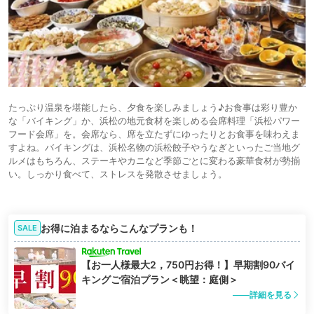
たっぷり温泉を堪能したら、夕食を楽しみましょう♪お食事は彩り豊か
な「バイキング」か、浜松の地元食材を楽しめる会席料理「浜松パワー
フード会席」を。会席なら、席を立たずにゆったりとお食事を味わえま
すよね。バイキングは、浜松名物の浜松餃子やうなぎといったご当地グ
ルメはもちろん、ステーキやカニなど季節ごとに変わる豪華食材が勢揃
い。しっかり食べて、ストレスを発散させましょう。
お得に泊まるならこんなプランも！
SALE
【お一人様最大2，750円お得！】早期割90バイ
キングご宿泊プラン＜眺望：庭側＞
詳細を見る