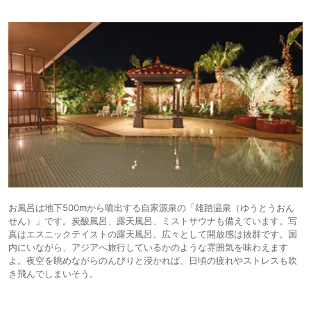
お風呂は地下500mから噴出する自家源泉の「雄踏温泉（ゆうとうおん
せん）」です。炭酸風呂、露天風呂、ミストサウナも備えています。写
真はエスニックテイストの露天風呂。広々として開放感は抜群です。国
内にいながら、アジアへ旅行しているかのような雰囲気を味わえます
よ。夜空を眺めながらのんびりと浸かれば、日頃の疲れやストレスも吹
き飛んでしまいそう。