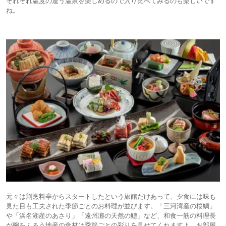
それぞれ温度の違う温泉を楽しめるので入り比べてみるのも楽しいです
ね。
元々は割烹料亭からスタートしたという旅館だけあって、夕食には味も
見た目も工夫された季節ごとのお料理が並びます。「三河湾産の桜鯛」
や「浜名湖産のあさり」「遠州灘の天然の鱧」など、和食一筋の料理長
が腕をふるう地産の食材は季節ごとの彩りを見せてくれますよ。お部屋