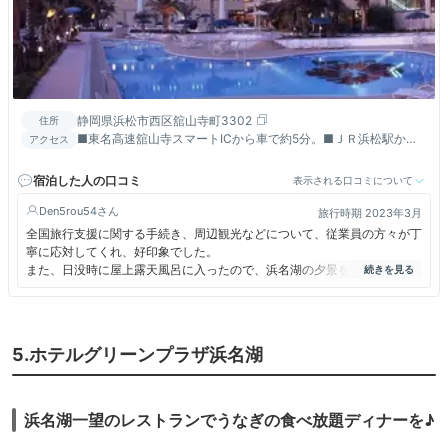
静岡県浜松市西区舘山寺町3302
住所
■東名高速舘山寺スマートICから車で約5分。■ＪＲ浜松駅から
アクセス
路線バスで約50分、舘山寺温泉バス停下車徒歩6分。
宿泊した人の口コミ
表示される口コミについて
Den5rou54
旅行時期 2023年3月
全国旅行支援に関する手続き、周辺観光などについて、従業員の方々が丁
寧に応対してくれ、好印象でした。
また、日没時に屋上露天風呂に入ったので、浜名湖の夕景を楽しむことが
できました。
アルコール飲み放題のプランだったので、食事の時間がもう少し長いと良
いと感じました。
5.ホテルグリーンプラザ浜名湖
浜名湖一望のレストランでうなぎの食べ放題ディナーを♪