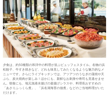
夕食は、約50種類の和洋中の料理が並ぶビュッフェスタイル。名物の浜
松餃子、牛すき焼きなど、どれも味見してみたくなるような魅力的なメ
ニューです。さらにライブキッチンでは、アツアツのうなぎの蒲焼や天
ぷら、炭火焼肉が楽しみ！ほかにも、新鮮なお刺身や寿司も見逃せませ
ん。朝食にも、地元漁港水揚げの釜揚げシラスや、料理長おすすめの
「あさりふっくら煮」、「浜名湖海苔の佃煮」などのご当地料理がいた
だけます。