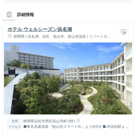
詳細情報
ホテル ウェルシーズン浜名湖
静岡県 / 浜名湖、浜松、舘山寺、舘山寺温泉 / リゾートホテ
ル
静岡県浜松市西区舘山寺町1891
住所
■東名高速道路『舘山寺スマートIC』より約5分 ■JR浜松駅より
アクセス
路線バスで約50分