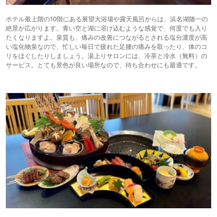
ホテル最上階の10階にある展望大浴場や露天風呂からは、浜名湖随一の
絶景が広がります。青い空と湖に溶け込むような感覚で、何度でも入り
たくなりますよ。泉質も、痛みの改善につながるとされる塩分濃度が高
い塩化物泉なので、忙しい毎日で疲れた足腰の痛みを取ったり、体のコ
リをほぐしたりしましょう。湯上りサロンには、冷茶と冷水（無料）の
サービス。とても景色が良い場所なので、待ち合わせにも最適です。