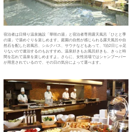
宿泊者は日帰り温泉施設「華咲の湯」と宿泊者専用露天風呂「ひとと季
の湯」で湯めぐりを楽しめます。庭園の自然が感じられる露天風呂や自
然石を配した岩風呂、シルクバス、サウナなどもあって、1泊2日じゃ足
りないので連泊するのもおすすめ。温泉好きもお風呂好きも、きっと時
間を忘れて温泉を楽しめますよ。さらに、女性浴場ではシャンプーバー
が用意されているので、その日の気分によって選べます。