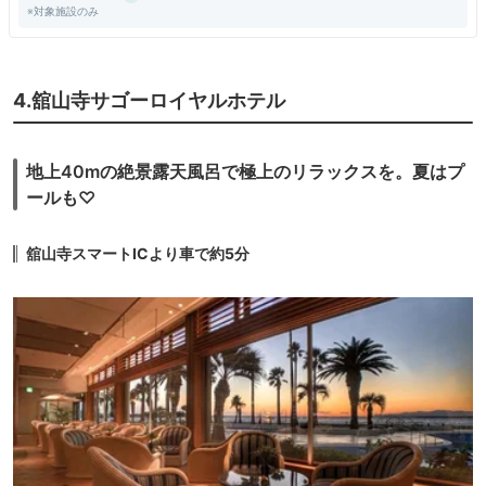
※対象施設のみ
ープーウエイの行き交うのを見ながら湯あみできる。
女性風呂は立ち木で眺望がないのでこの風呂からの眺望は大変気持ちよく
入浴できた。 無料の予約制である。
食事は別料金で個室にしていただき、周りを気にせずゆっくり食事でき
た。
4.舘山寺サゴーロイヤルホテル
この食事が見事なもので見た目も仕事も美しく、朝夕大変きちんとした和
食を美味しく調理していただいた。
近頃ほとんど少なくなった見事な和風旅館である。星5つ！
地上40mの絶景露天風呂で極上のリラックスを。夏はプ
ールも♡
舘山寺スマートICより車で約5分