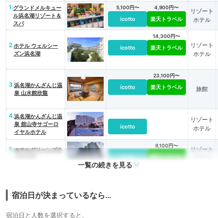
1.
グランドメルキュー
5,100円〜
4,900円〜
リゾート
ル浜名湖リゾート＆
icotto
楽天トラベル
ホテル
スパ
14,300円〜
2.
リゾート
ホテル ウェルシー
icotto
楽天トラベル
ズン浜名湖
ホテル
23,100円〜
3.
浜名湖かんざんじ温
icotto
楽天トラベル
旅館
泉 山水館欣龍
4.
浜名湖かんざんじ温
リゾート
泉 舘山寺サゴーロ
icotto
ホテル
イヤルホテル
9,100円〜
5.
リゾート
ホテルグリーンプラ
icotto
楽天トラベル
ザ浜名湖
ホテル
一覧の続きを見る
15,400円〜
6.
リゾート
三ヶ日温泉 浜名湖
icotto
楽天トラベル
レークサイドプラザ
ホテル
宿泊日が決まっているなら…
7.
旅館
界 遠州
宿泊日と人数を選択すると、
icotto