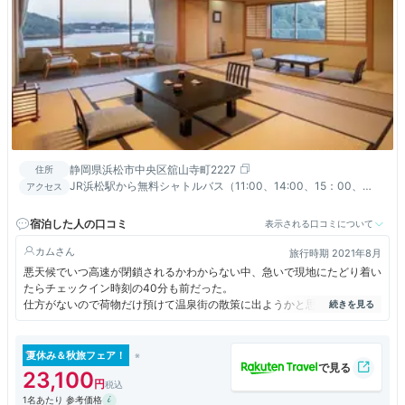
静岡県浜松市中央区舘山寺町2227
住所
JR浜松駅から無料シャトルバス（11:00、14:00、15：00、
アクセス
16:00）要予約／東名浜松西ICより車で約15分
宿泊した人の口コミ
表示される口コミについて
カム
旅行時期 2021年8月
悪天候でいつ高速が閉鎖されるかわからない中、急いで現地にたどり着い
たらチェックイン時刻の40分も前だった。
仕方がないので荷物だけ預けて温泉街の散策に出ようかと思ったが、快く
部屋に通していただき大変ありがたかった。
早速お風呂をいただいたが、タオルも浴室に用意されていて手ぶらで行け
るタイプ。 殺菌、循環、加水加温はちょっと残念だが、大きな旅館だか
夏休み＆秋旅フェア！
ら仕方がない。
23,100
露天は屋根付きで雨を気にせず入れてよかった。
1名あたり 参考価格
3階に温泉ではないが貸切展望風呂があり、目の前に浜名湖の遊覧船やロ