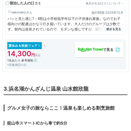
宿泊した人の口コミ
表示される口コミについて
nekoneko
旅行時期 2025年12月
パッと見た感じ7－8割は小学校低学年以下の子供連れ家族。なのでお子
様向けの配慮はかなり行き届いています。大人だけのグループは少数で
す。館内は改装されているので、モダンな感じですが、建物自体は新しく
はないので、階上の部屋で人の歩く音はかなり響きます。廊下からの話し
声も聞こえます。部屋から浜名湖が見えましたが、目の前ではないので眺
めはまあまあ、といったところ。温泉は日帰り客と一緒の大きな浴場と、
夏休み＆秋旅フェア！
宿泊客専用の半露天風呂があり、そちらにはドリンクなどのサービスがあ
14,300
ります。宿泊客用のお風呂でゆっくりしたかったのですが、叫び騒ぎまく
1名あたり 参考価格
る男子と運悪く一緒になってしまい、最悪の時間になりました。マナーの
※対象施設のみ
悪い子供は少なからずいます…。夕・朝食は様々な料理があり、ラインナ
ップは悪くありません。ドリンク(アルコール)も同様です。ただ、宿泊し
たのがクリスマスだったので、夕食後に抽選会なるものがあったのです
が、これについてはホテルに再考を求めます。あまりにも子供中心で
す！ 景品がすべて子供向けのおもちゃ/お菓子とは…。チェックイン時
3.浜名湖かんざんじ温泉 山水館欣龍
にその旨伝えておいて欲しいです。抽選会の途中であきれて退席する大人
たちがちらほらいましたが、我々も大事な時間を無駄にしたと思いまし
た。大人だけのグループはそもそも抽選対象から外されているように感じ
グルメ女子の旅ならここ！温泉も楽しめる割烹旅館
ます。予定に入れないほうが賢明でしょう。
舘山寺スマートICから車で約5分