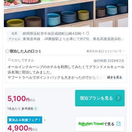
静岡県浜松市中央区雄踏町山崎4396-1
住所
東海道本線 JR舞阪駅よりお車にて約7分。東名高速道路浜松西
アクセス
ＩＣより 13km 所要約20分
宿泊した人の口コミ
表示される口コミについて
たかしです
旅行時期 2026年2月
オールインクルーシブのホテルを利用してみたくてグランドメルキュール
浜名湖に宿泊してみました。
ヤフートラベルでポイントバックも大きかったのでかなりお得に利用でき
ました。
部屋も広くて綺麗、食事、ラウンジ共に充実しており満足感は高かったで
す。
5,100
宿泊プランを見る
一方で残念な点は、とにかく何処も行列な点です。
フロントでのチェックインは30分待ち、ラウンジやレストランもオープ
1名あたり 参考価格
ン前に行列が出来ているため、その都度並ぶ必要がありました。
全体的に宿泊者の人数に対してキャパ不足な印象です。
夕食は混雑対策と時間の自由度を優先して別会場を選択しましたが、こち
夏休み＆秋旅フェア！
らは落ち着いて食事が出来て良かったです。
4,900
また利用するか？と言われればど平日の空いている日ならありかなという