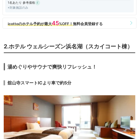
1名あたり 参考価格
感じで、週末等なら選ばないホテルという感想でした。
※対象施設のみ
2.ホテル ウェルシーズン浜名湖（スカイコート棟）
湯めぐりやサウナで爽快リフレッシュ！
舘山寺スマートICより車で約5分