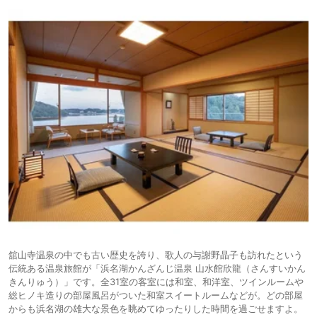
舘山寺温泉の中でも古い歴史を誇り、歌人の与謝野晶子も訪れたという
伝統ある温泉旅館が「浜名湖かんざんじ温泉 山水館欣龍（さんすいかん
きんりゅう）」です。全31室の客室には和室、和洋室、ツインルームや
総ヒノキ造りの部屋風呂がついた和室スイートルームなどが。どの部屋
からも浜名湖の雄大な景色を眺めてゆったりした時間を過ごせますよ。