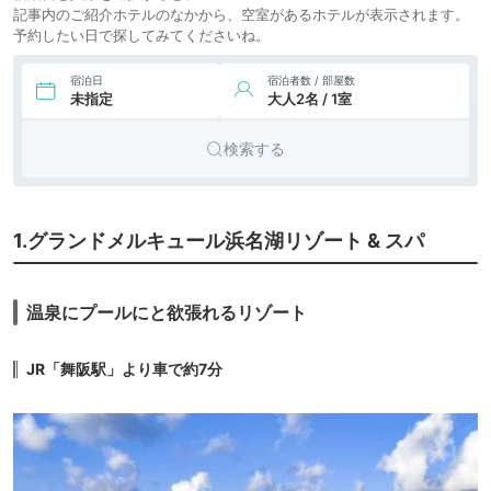
記事内のご紹介ホテルのなかから、空室があるホテルが表示されます。
予約したい日で探してみてくださいね。
19,209円〜
19,800円〜
8.
浜名湖かんざんじ温
旅館
icotto
楽天トラベル
泉 時わすれ 開華亭
宿泊日
宿泊者数 / 部屋数
未指定
大人2名 / 1室
14,000円〜
9.
リゾート
ホテルハーヴェスト
icotto
楽天トラベル
浜名湖
ホテル
検索する
5,900円〜
10.
リゾート
浜名湖弁天島リゾ
icotto
楽天トラベル
ート THE OCEAN
ホテル
11,600円〜
1.グランドメルキュール浜名湖リゾート & スパ
11.
浜名湖かんざんじ
旅館
icotto
楽天トラベル
温泉 ホテル 鞠水亭
11,200円〜
6,200円〜
温泉にプールにと欲張れるリゾート
12.
リゾート
三ケ日温泉 ホテル
icotto
楽天トラベル
リステル浜名湖
ホテル
JR「舞阪駅」より車で約7分
13.
浜名湖かんざんじ
icotto
旅館
温泉 ホテル山喜
27,100円〜
14.
リゾート
The SCENE
icotto
楽天トラベル
hamanako
ホテル