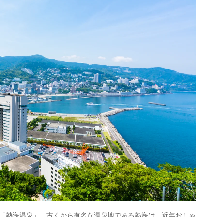
東伊豆、伊豆
icotto
楽天トラベル
ホテル
20,200円〜
リゾート
東伊豆、伊豆
icotto
楽天トラベル
ホテル
11,400円〜
旅館
伊豆、西伊豆
icotto
楽天トラベル
10,300円〜
旅館
伊豆
icotto
楽天トラベル
23,382円〜
23,900円〜
旅館
修善寺、伊豆
icotto
楽天トラベル
128,550円〜
27,500円〜
旅館
修善寺、伊豆
icotto
楽天トラベル
35,250円〜
28,500円〜
旅館
東伊豆、伊豆
icotto
楽天トラベル
19,600円〜
浜名湖、浜
旅館
松、舘山寺、
icotto
楽天トラベル
舘山寺温泉
「熱海温泉」。古くから有名な温泉地である熱海は、近年おしゃ