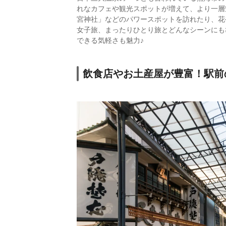
龍
れなカフェや観光スポットが増えて、より一層
21.
浜名湖弁天島リ
宮神社」などのパワースポットを訪れたり、花
ゾート THE
女子旅、まったりひとり旅とどんなシーンにも
OCEAN
できる気軽さも魅力♪
飲食店やお土産屋が豊富！駅前