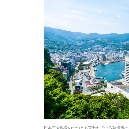
リンスホテル
14.
伊豆熱川温泉 ホ
テルカターラ
RESORT＆SPA
15.
大江戸温泉物語
土肥マリンホテ
ル
16.
土肥温泉 牧水荘
土肥館
17.
修善寺温泉 湯
回廊 菊屋
18.
修善寺温泉 国の
登録文化財の宿
新井旅館
19.
吉祥CAREN
20.
浜名湖かんざん
じ温泉 山水館欣
日本三大温泉の一つとも言われている熱海市の