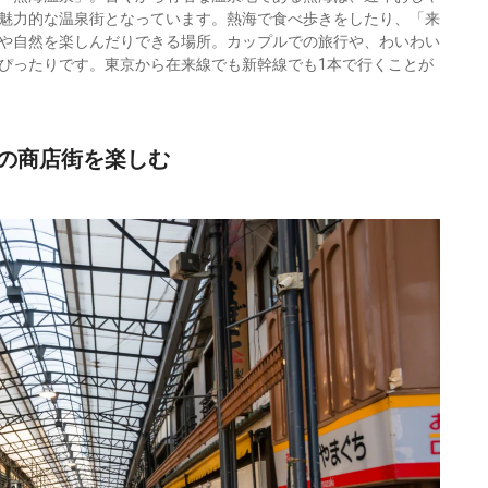
魅力的な温泉街となっています。熱海で食べ歩きをしたり、「来
5,900円〜
リゾート
浜名湖、浜松
や自然を楽しんだりできる場所。カップルでの旅行や、わいわい
icotto
楽天トラベル
ホテル
ぴったりです。東京から在来線でも新幹線でも1本で行くことが
の商店街を楽しむ