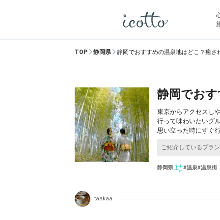
TOP
静岡県
静岡でおすすめの温泉地はどこ？癒され
静岡でおす
東京からアクセスし
行って味わいたいグ
思い立った時にすぐ
静岡県
#温泉
#温泉街
taakaa