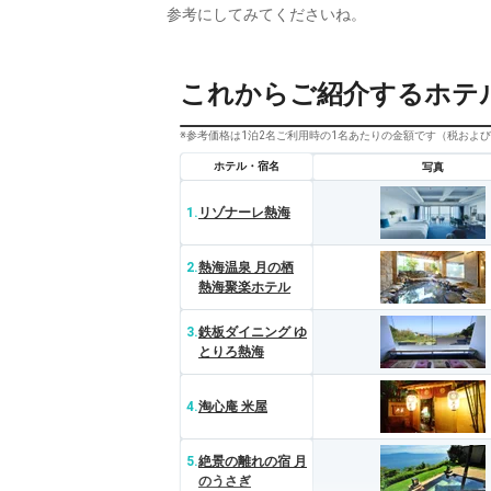
参考にしてみてくださいね。
これからご紹介するホテ
※参考価格は1泊2名ご利用時の1名あたりの金額です（税およ
ホテル・宿名
写真
1.
リゾナーレ熱海
2.
熱海温泉 月の栖
熱海聚楽ホテル
3.
鉄板ダイニング ゆ
とりろ熱海
4.
淘心庵 米屋
5.
絶景の離れの宿 月
のうさぎ