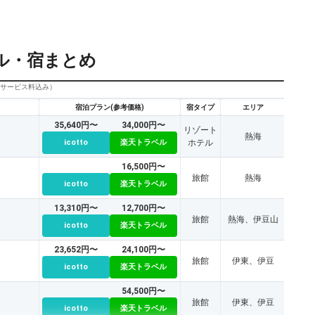
ル・宿まとめ
びサービス料込み）
宿泊プラン(参考価格)
宿タイプ
エリア
35,640円〜
34,000円〜
リゾート
熱海
icotto
楽天トラベル
ホテル
16,500円〜
旅館
熱海
icotto
楽天トラベル
13,310円〜
12,700円〜
旅館
熱海、伊豆山
icotto
楽天トラベル
23,652円〜
24,100円〜
旅館
伊東、伊豆
icotto
楽天トラベル
54,500円〜
旅館
伊東、伊豆
icotto
楽天トラベル