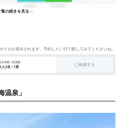
9,256円〜
10,200円〜
リゾート
伊東、伊豆高
一覧の続きを見る
icotto
楽天トラベル
ホテル
原
28,600円〜
伊東、伊豆高
旅館
icotto
楽天トラベル
原、伊豆
17,600円〜
旅館
伊豆
icotto
楽天トラベル
ホテルが表示されます。予約したい日で探してみてくださいね。
16,300円〜
旅館
伊豆
宿泊者数 / 部屋数
検索する
icotto
楽天トラベル
大人2名 / 1室
32,130円〜
32,500円〜
東伊豆、稲
旅館
icotto
楽天トラベル
取、伊豆
海温泉」
7,831円〜
7,800円〜
リゾート
下田、伊豆
icotto
楽天トラベル
ホテル
13,000円〜
旅館
下田、伊豆
icotto
楽天トラベル
11,660円〜
12,100円〜
リゾート