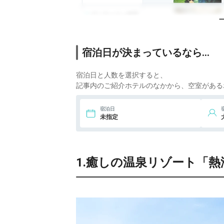
6.
ヴィラージュ伊豆
高原
7.
伊豆高原温泉 至福
宿泊日が決まっているなら…
の宿 凪ノ庄
宿泊日と人数を選択すると、
8.
伊豆長岡温泉 湯め
ぐりの宿 吉春
記事内のご紹介ホテルのなかから、空室がある
9.
伊豆長岡温泉 ホテ
宿泊日
ルサンバレー伊豆
未指定
長岡
10.
伊豆稲取温泉 食
べるお宿 浜の湯
1.癒しの温泉リゾート「熱
11.
下田温泉 下田プ
リンスホテル
12.
下田蓮台寺温泉
清流荘
13.
熱川温泉 熱川プ