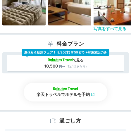
源泉の温度が低い(26.4℃)ので、循環加温をしなが
ら新鮮なお湯と混ぜている由。
入浴時間は11:30～翌朝9:00と、ほぼ終日。日帰
り入浴もあるため、大浴場には部屋のタオル類を持
参する必要がある。
写真をすべて見る
食事会場は畳の大広間。席の間隔は十分。新型コ
ロナ対策のため、夕食、朝食とも予約制。席の間隔
や配膳方法など、対策には十分気を配っている様子
料金プラン
が窺える。
夏休み＆秋旅フェア！
8/20(木) 9:59まで ※対象施設のみ
房総の食材にこだわったという料理は、調理にも
創意が施され、美味しい。
夕食時、会場に着くと名前で呼びかけられた。小
10,500
（1泊1名あたり）
規模とはいえ、チェックインの時に会っただけで顔
と名前を覚えるというのは、さすが。
公式HPに「エレベーターがございません」「建
物が古いです」とある通り、設備の古さは否めな
い。客室の後付けエアコンのダクトもむき出し。宿
楽天トラベルでホテルを予約
泊施設に新しさや美しさを求める人には向かない。
エレベーターがない点も、（フロント、大浴場、食
事処は1階、客室は2・3階なので）２階であれば大
した不便は感じないとはいえ、高齢者や足の悪い人
過ごし方
にはつらいかもしれない。そうしたマイナスはある
ものの、温泉と料理、スタッフのホスピタリティは