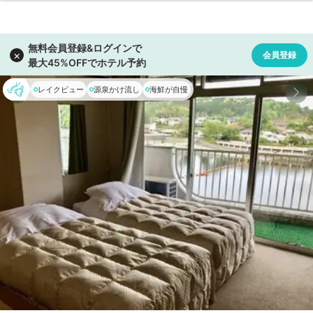
レイクビュー
源泉かけ流し
海鮮が自慢