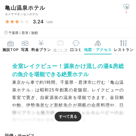
亀山温泉ホテル
1
カメヤマオンセンホテル
3.24
14件
千葉県 / 君津 / 旅館
施設TOP
写真
料金プラン
口コミ
地図・アクセス
レストラン
過ごし方
全室レイクビュー！源泉かけ流しの湯&房総
の魚介を堪能できる絶景ホテル
東京から車で約1時間。千葉県・君津市に佇む「亀山温
泉ホテル」は昭和25年創業の老舗宿。レイクビューの
客室で寛ぎ、自家源泉の温泉を堪能できます。金目鯛
や鮑、伊勢海老など新鮮魚介が満載の会席料理や、日
帰りプランも魅力的。また、“ウェルカムベビーのお
宿”なので子連れ家族でも安心ですよ。
設備・サービス