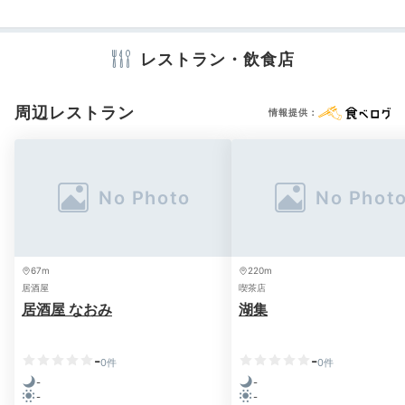
テレビ
冷蔵庫
エアコン
スリッパ
セーフティボックス
洗浄機付トイレ
浴衣
歯ブラシ
カミソリ
タオル
バスタオル
レストラン・飲食店
お茶セット
電気ポット
周辺レストラン
情報提供：
※設備・アメニティは、確認が取れている情報を表示しています。
67m
220m
居酒屋
喫茶店
居酒屋 なおみ
湖集
-
-
0件
0件
-
-
-
-