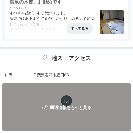
温泉の水質、お勧めです
KoKKo
すべすべ感が、すぐわかります。
源泉ではあるようですが、かなり、ぬるくて加温
しているそうです。
適温だったのは、貸切風呂。ここは、リフォーム
されたのか？とても綺麗です。
男風呂は、温度が源泉に近かったようで、寒く
て、なかなか出られず(身体には良い）
女風呂は、熱くて、長くは入って居られません
地図・アクセス
&#128531;風呂から出て、互いに違うこと言って
いたら、フロントの方が違って当然、どちらも合
ってます。って？？？
住所
お食事、夜は食べきれないほどで、申し分ありま
千葉県君津市豊田65
せん。アワビの踊り、初めて見ました。広い和室
で、互いの空間多く、コロナ対策が出来ていま
す。朝は、ちょっとーと思われる内容で、残念で
す。ビジネスホテルの朝食のような内容と考えて
いただくと良いです。
一番、残念だったのは、最初にお部屋に入った
ら、すでに、お布団ひかれていて、座卓は壁に追
いやられています。普通は、食事中ですね。これ
も他人が入ることの改善策なのでしょうか？何か
盗難とか事件あったのかもね。と話しました。