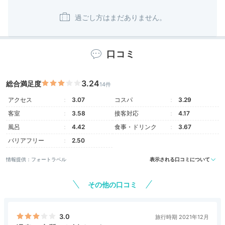
心地よい。
※「1人１泊予算」は「Go To」割引前の金額
口コミ
3.24
総合満足度
14件
アクセス
3.07
コスパ
3.29
客室
3.58
接客対応
4.17
風呂
4.42
食事・ドリンク
3.67
バリアフリー
2.50
情報提供：フォートラベル
表示される口コミについて
その他の口コミ
3.0
旅行時期 2021年12月