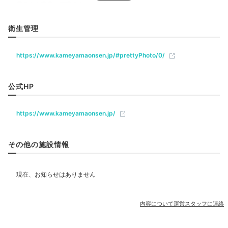
リラクゼーション
衛生管理
https://www.kameyamaonsen.jp/#prettyPhoto/0/
飲食
レストラン
カフェ
公式HP
ベビー＆子供関連
https://www.kameyamaonsen.jp/
その他の施設情報
部屋情報
その他館内施設
宴会場
売店・ギフトショップ
内容について運営スタッフに連絡
アメニティ