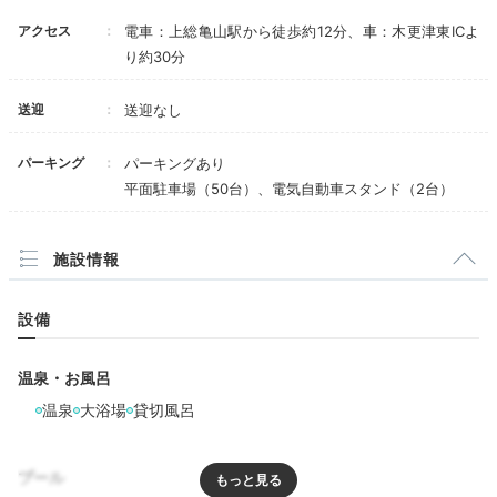
ベランダ喫煙可が、条件にあったのですが、灰皿
アクセス
電車：上総亀山駅から徒歩約12分、車：木更津東ICよ
は置いてありません。
スタッフの方々は気持ちよい接待をされます。
り約30分
築何年という建物を理解して、それに見合う料金
かどうかで、満足度が決まります
送迎
送迎なし
パーキング
パーキングあり
平面駐車場（50台）、電気自動車スタンド（2台）
施設情報
設備
温泉・お風呂
温泉
大浴場
貸切風呂
プール