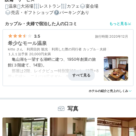
温泉
大浴場
レストラン
カフェ
宴会場
売店・ギフトショップ
パーキングあり
編集部おすすめの３つのポイント
カップル・夫婦で宿泊した人の口コミ
もっと見る
全室から亀山湖が見える♩四季折々の自然に癒される客
室
3.5
旅行時期 2020年12月
希少なモール温泉
一部の湯船は、源泉かけ流し！自家源泉の良質な温泉施
kitto
利用目的
観光
利用した際の同行者
カップル・夫婦
設
１人１泊予算
20,000円未満
亀山湖を一望する湖畔に建つ、1950年創業の旅
房総半島や全国の厳選食材を使用。心浮き立つ朝食&朝食
館(３階建て、14室)。
部屋は2階、レイクビュー特別室(66㎡)。12畳+8
畳+広縁と、二人には広すぎた。無料WiFi、冷蔵
庫、ポット、金庫と必要な備品は一通り。
アクセス
3.0
コスパ
3.5
客室
3.0
接客対応
4.5
風呂
4.0
売店は小さいが、ビール自販機もあるので、風呂
ホテルの紹介と売上のしくみ
食事・ドリンク
4.5
バリアフリー
2.0
上がりのビールなら心配ないものの、周囲に商店は
なく、一番近いコンビニ(ミニストップ)でも5km以
上先なので、必用なものは事前に用意しておく方が
写真
良い。
自慢はチョコレート色の天然自噴温泉。成分的に
は(北海道)十勝川温泉のモール温泉と同じらしい
が、こちらの方が濃い気がする。お湯がツルツルと
滑るような感触。洗い場も滑るので転倒には注意。